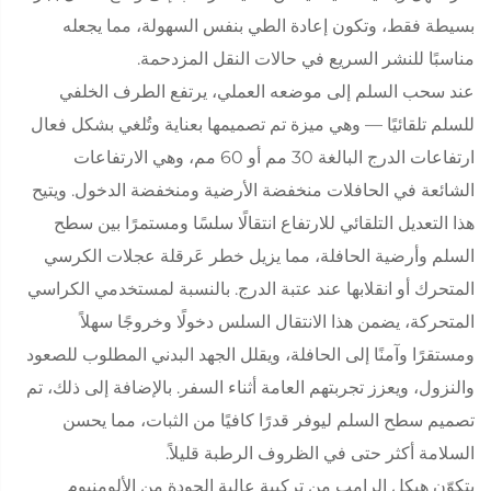
بسيطة فقط، وتكون إعادة الطي بنفس السهولة، مما يجعله
مناسبًا للنشر السريع في حالات النقل المزدحمة.
عند سحب السلم إلى موضعه العملي، يرتفع الطرف الخلفي
للسلم تلقائيًا — وهي ميزة تم تصميمها بعناية وتُلغي بشكل فعال
ارتفاعات الدرج البالغة 30 مم أو 60 مم، وهي الارتفاعات
الشائعة في الحافلات منخفضة الأرضية ومنخفضة الدخول. ويتيح
هذا التعديل التلقائي للارتفاع انتقالًا سلسًا ومستمرًا بين سطح
السلم وأرضية الحافلة، مما يزيل خطر عَرقلة عجلات الكرسي
المتحرك أو انقلابها عند عتبة الدرج. بالنسبة لمستخدمي الكراسي
المتحركة، يضمن هذا الانتقال السلس دخولًا وخروجًا سهلاً
ومستقرًا وآمنًا إلى الحافلة، ويقلل الجهد البدني المطلوب للصعود
والنزول، ويعزز تجربتهم العامة أثناء السفر. بالإضافة إلى ذلك، تم
تصميم سطح السلم ليوفر قدرًا كافيًا من الثبات، مما يحسن
السلامة أكثر حتى في الظروف الرطبة قليلاً.
يتكوّن هيكل الرامب من تركيبة عالية الجودة من الألومنيوم