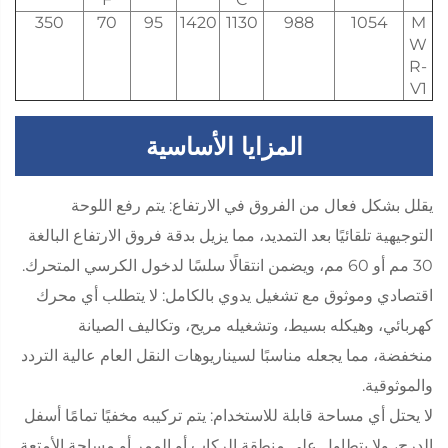
350
70
95
1420
1130
988
1054
M
W
R-
V1
المزايا الأساسية
يقلل بشكل فعال من الفروق في الارتفاع: يتم رفع اللوحة
التوجيهية تلقائيًا بعد التمديد، مما يزيل بدقة فروق الارتفاع البالغة
30 مم أو 60 مم، ويضمن انتقالًا سلسًا لدخول الكرسي المتحرك.
اقتصادي وموثوق مع تشغيل يدوي بالكامل: لا يتطلب أي محرك
كهربائي، وهيكله بسيط، وتشغيله مريح، وتكاليف الصيانة
منخفضة، مما يجعله مناسبًا لسيناريوهات النقل العام عالية التردد
والموثوقية.
لا يحتل أي مساحة قابلة للاستخدام: يتم تركيبه مخفيًا تمامًا أسفل
الدرج، ولا يتطاول على منطقة الركاب أو الممر أو مساحة الأمتعة