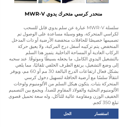
منحدر كرسي متحرك يدوي MWR-V
سلسلة MWR-V عبارة عن سلم يدوي قابل للسحب
لكراسي المتحركة، وهو وسيلة مساعدة على الوصول تم
تصميمها خصيصًا للحافلات منخفضة الأرضية أو ذات المدخل
المنخفض. يتم تركيبه أسفل درج المركبة، ولا يعيق حركة
الركاب العادية أو المساحة الداخلية. يتميز هذا السلم
بالتشغيل اليدوي الكامل، ما يجعله بسيطًا وموثوقًا. عند سحبه
إلى وضع التشغيل، يرتفع الطرف الخلفي تلقائيًا، مما يلغي
بشكل فعال ارتفاعات الدرج البالغة 30 مم أو 60 مم، ويوفر
انتقالًا سلسًا مع أرضية الحافلة لتسهيل دخول كرسي
المتحركة بثبات. يتكون هيكل السلم من الألومنيوم ولوحات
الألومنيوم النحلية والفولاذ المقاوم للصدأ، ويجمع بين التصميم
الخفيف الوزن ومقاومة عالية للتآكل، وله سعة تحميل قصوى
تبلغ 350 كجم.
استفسار
الحل