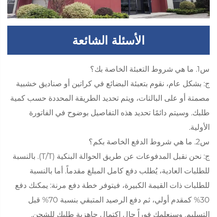
الأسئلة الشائعة
س1. ما هي شروط التعبئة الخاصة بك؟
ج: بشكل عام، نقوم بتعبئة البضائع في كراتين أو صناديق خشبية
مصمتة أو على البالتات، ويتم تحديد الطريقة المحددة حسب كمية
طلبك. وسيتم دائمًا تحديد هذه التفاصيل بوضوح في الفاتورة
الأولية.
س2. ما هي شروط الدفع الخاصة بكم؟
ج: نحن نقبل المدفوعات عن طريق الحوالة البنكية (T/T). بالنسبة
للطلبات العادية، يُطلب دفع كامل المبلغ مقدماً. أما بالنسبة
للطلبات ذات القيمة الكبيرة، فيتوفر خطة دفع مرنة: يمكنك دفع
30% كمقدم أولي، ثم دفع الرصيد المتبقي بنسبة 70% قبل
التسليم. وسنعلمك فوراً حال اكتمال جاهزية طلبك للشحن.