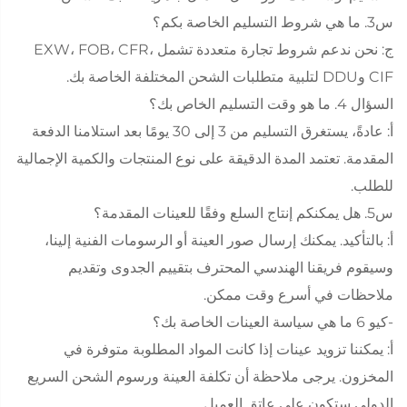
س3. ما هي شروط التسليم الخاصة بكم؟
ج: نحن ندعم شروط تجارة متعددة تشمل EXW، FOB، CFR،
CIF وDDU لتلبية متطلبات الشحن المختلفة الخاصة بك.
السؤال 4. ما هو وقت التسليم الخاص بك؟
أ: عادةً، يستغرق التسليم من 3 إلى 30 يومًا بعد استلامنا الدفعة
المقدمة. تعتمد المدة الدقيقة على نوع المنتجات والكمية الإجمالية
للطلب.
س5. هل يمكنكم إنتاج السلع وفقًا للعينات المقدمة؟
أ: بالتأكيد. يمكنك إرسال صور العينة أو الرسومات الفنية إلينا،
وسيقوم فريقنا الهندسي المحترف بتقييم الجدوى وتقديم
ملاحظات في أسرع وقت ممكن.
-كيو 6 ما هي سياسة العينات الخاصة بك؟
أ: يمكننا تزويد عينات إذا كانت المواد المطلوبة متوفرة في
المخزون. يرجى ملاحظة أن تكلفة العينة ورسوم الشحن السريع
الدولي ستكون على عاتق العميل.