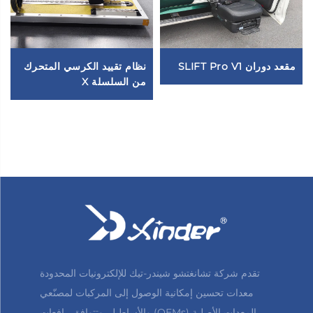
مقعد دوران SLIFT Pro V1
نظام تقييد الكرسي المتحرك
من السلسلة X
تقدم شركة تشانغتشو شيندر-تيك للإلكترونيات المحدودة
معدات تحسين إمكانية الوصول إلى المركبات لمصنّعي
المعدات الأصلية (OEMs) والأساطيل. وتتوافق رافعات