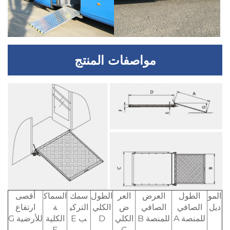
مواصفات المنتج
المو
الطول
العرض
العر
الطول
سمك
السماك
أقصى
ديل
الصافي
الصافي
ض
الكلي
التركي
ة
ارتفاع
للمنصة A
للمنصة B
الكلي
D
ب E
الكلية
للأرضية G
F
C