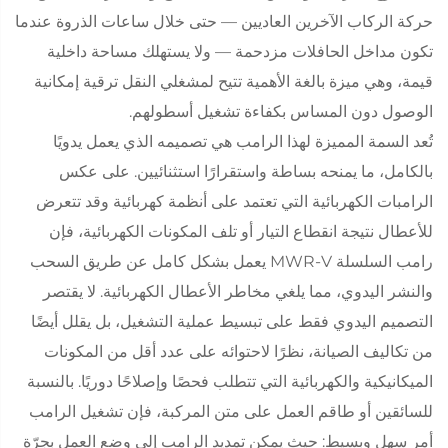
حركة الركاب الآخرين العاديين — حتى خلال ساعات الذروة عندما
تكون مداخل الحافلات مزدحمة — ولا يستهلك مساحة داخلية
قيمة، وهي ميزة بالغة الأهمية تتيح لمشغلي النقل ترقية إمكانية
الوصول دون المساس بكفاءة تشغيل أسطولهم.
تُعد السمة المميزة لهذا الرامب هي تصميمه الذي يعمل يدويًا
بالكامل، ما يمنحه بساطة واستقرارًا استثنائيين. على عكس
الرامبات الكهربائية التي تعتمد على أنظمة كهربائية وقد تتعرض
للأعطال نتيجة انقطاع التيار أو تلف المكونات الكهربائية، فإن
رامب السلسلة MWR-V يعمل بشكل كامل عن طريق السحب
والنشر اليدوي، مما يلغي مخاطر الأعطال الكهربائية. لا يقتصر
التصميم اليدوي فقط على تبسيط عملية التشغيل، بل يقلل أيضًا
من تكاليف الصيانة، نظرًا لاحتوائه على عدد أقل من المكونات
الميكانيكية والكهربائية التي تتطلب فحصًا وإصلاحًا دوريًا. بالنسبة
للسائقين أو طاقم العمل على متن المركبة، فإن تشغيل الرامب
أمر سهل وبسيط: حيث يمكن تمديد الرامب إلى وضع العمل بجرّة