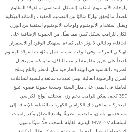
ولوحات الألومنيوم المثقبة (الشكل السداسي) والفولاذ المقاوم
للصدأ، ما يُحقِق توازنًا مثاليًا بين التصميم الخفيف والمتانة الهيكلية.
ويقلل استخدام الألومنيوم ولوحات الألومنيوم المثقبة من الوزن
الكلي للرامب بشكل كبير، مما يقلّل من الحمولة الإضافية على
الحافلة، وبالتالي لا يؤثر على كفاءة استهلاك الوقود أو الاستقرار
الهيكلي للمركبة. وفي الوقت نفسه، تعمل مكوّنات الفولاذ المقاوم
للصدأ على تعزيز مقاومة الرامب للتآكل، ما يمكنه من تحمل
الظروف القاسية في البيئة الخارجية مثل المطر والثلج وملح
الطرق والرطوبة العالية، وهي تحديات شائعة بالنسبة للحافلات
العاملة في المدن على مدار السنة. وبسعة حمولة قصوى تبلغ
350 كجم، يمكن للرامب دعم وزن مختلف أنواع الكراسي
المتحركة، بما في ذلك الكراسي الكهربائية الثقيلة، بالإضافة إلى
مستخدميها بأمان، ما يضمن تطبيقًا واسع النطاق. وتُعد رامبات
السلسلة MWR-V اليدوية القابلة للسحب حلًّا متينًا وسهل
الاستخدام لتسهيل الوصول، حيث تعزز بشكل فعّال إمكانية