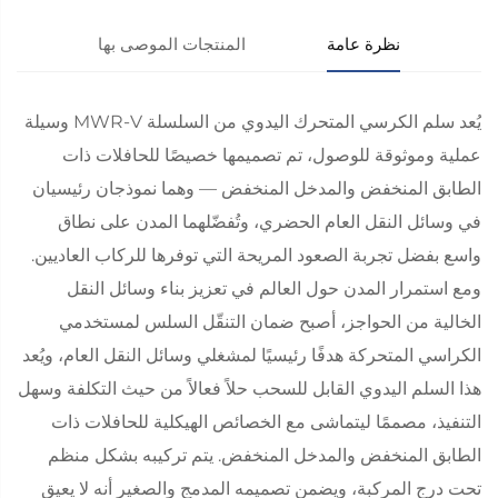
نظرة عامة
المنتجات الموصى بها
يُعد سلم الكرسي المتحرك اليدوي من السلسلة MWR-V وسيلة
عملية وموثوقة للوصول، تم تصميمها خصيصًا للحافلات ذات
الطابق المنخفض والمدخل المنخفض — وهما نموذجان رئيسيان
في وسائل النقل العام الحضري، وتُفضّلهما المدن على نطاق
واسع بفضل تجربة الصعود المريحة التي توفرها للركاب العاديين.
ومع استمرار المدن حول العالم في تعزيز بناء وسائل النقل
الخالية من الحواجز، أصبح ضمان التنقّل السلس لمستخدمي
الكراسي المتحركة هدفًا رئيسيًا لمشغلي وسائل النقل العام، ويُعد
هذا السلم اليدوي القابل للسحب حلاً فعالاً من حيث التكلفة وسهل
التنفيذ، مصممًا ليتماشى مع الخصائص الهيكلية للحافلات ذات
الطابق المنخفض والمدخل المنخفض. يتم تركيبه بشكل منظم
تحت درج المركبة، ويضمن تصميمه المدمج والصغير أنه لا يعيق