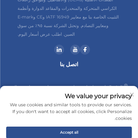
الكراسي المتحركة والمنحدرات والمقاعد الدوارة وأنظمة
التثبيت الخاصة بنا مع معايير IATF 16949 وCE وE-mark
ومعايير التصادم. وتحتل الشركة نسبة ٩٥٪ من سوق
الصين. اطلب عرض أسعار اليوم.
اتصل بنا
الرقم 3 طريق هانشان، منطقة شينبي، تشانغتشو، جيانغسو، الصين
We value your privacy
+86-18961288218
We use cookies and similar tools to provide our services.
If you don't want to accept all cookies, click Personalize
[email protected]
cookies.
Accept all
حقوق النشر © 2025 بواسطة شركة تشانغتشو شيندير-تيك للإلكترونيات