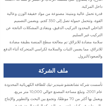
داخل المركبة.
قدرة تحمل عالية ومتينة: مصنوعة من مواد خفيفة الوزن وعالية
القوة، وتتحمل حمولة تصل إلى 350 كجم، ويضمن التصميم
الداخلي المحدود التركيب الدقيق، ويتفادى المشكلات الناتجة عن
التركيب غير السليم.
سلامة مضادة للانزلاق: تم معالجة سطح المنصة بطبقة مضادة
للانزلاق، مما يضمن الثبات والسلامة لكراسي المتحركة أثناء الدفع
والصعود/النزول.
ملف الشركة
تأسست شركة تشانغتشو شيندير-تيك للطاقة الكهربائية المحدودة
عام 2001، وتبلغ مساحة المصنع حوالي 10,000 متر مربع،
ويعمل بها أكثر من 70 موظفًا، وتجمع بين البحث والتطوير والإنتاج
والمبيعات في كيان واحد، وهي الشركة الرائدة المحترفة في