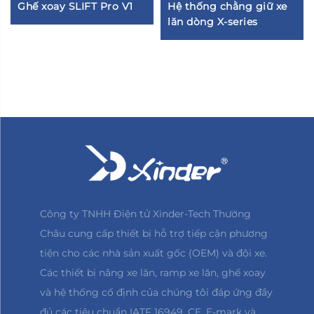
Ghế xoay SLIFT Pro V1
Hệ thống chằng giữ xe
lăn dòng X-series
Công ty TNHH Điện tử Xinder-Tech Thường
Châu cung cấp thiết bị hỗ trợ tiếp cận phương
tiện cho các nhà sản xuất gốc (OEM) và đội xe.
Các thiết bị nâng xe lăn, ramp xe lăn, ghế xoay
và hệ thống cố định của chúng tôi đáp ứng đầy
đủ các tiêu chuẩn IATF 16949, CE, E-mark và