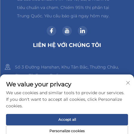
tiêu chuẩn va chạm. Chiếm 95% thị phần tại
Trung Quốc. Yêu cầu báo giá ngay hôm nay.
LIÊN HỆ VỚI CHÚNG TÔI
Số 3 Đường Hanshan, Khu Tân Bắc, Thường Châu,
Giang Tô, Trung Quốc
We value your privacy
+86-18961288218
We use cookies and similar tools to provide our services.
If you don't want to accept all cookies, click Personalize
[email protected]
cookies.
Accept all
Bản quyền © 2025 Công ty TNHH Điện tử Changzhou Xinder-
Tech
Chính sách bảo mật
Personalize cookies