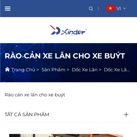
VI
RÀO CẢN XE LĂN CHO XE BUÝT
Trang Chủ
>
Sản Phẩm
>
Dốc Xe Lăn
>
Dốc Xe Lăn Cho Xe Buýt
Rào cản xe lăn cho xe buýt
TẤT CẢ SẢN PHẨM