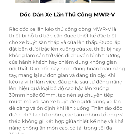
Dốc Dẫn Xe Lăn Thủ Công MWR-V
Rào dốc xe lăn kéo thủ công dòng MWR-V là
thiết bị hỗ trợ tiếp cận được thiết kế đặc biệt
cho xe buýt sàn thấp và cửa lên thấp. Được lắp
đặt bên dưới bậc lên xuống của xe, thiết bị này
không làm cản trở việc di chuyển bình thường
của hành khách hay chiếm dụng không gian
nội thất. Rào dốc này hoạt động hoàn toàn bằng
tay, mang lại sự đơn giản và đáng tin cậy. Khi
kéo ra vị trí làm việc, đầu phía sau tự động nâng
lên, hiệu quả loại bỏ độ cao bậc lên xuống
30mm hoặc 60mm, tạo nên sự chuyển tiếp
mượt mà với sàn xe buýt để người dùng xe lăn
dễ dàng và ổn định khi lên xuống. Thân rào dốc
được chế tạo từ nhôm, các tấm nhôm tổ ong và
thép không gỉ, kết hợp giữa thiết kế nhẹ và khả
năng chống ăn mòn cao, có tải trọng tối đa