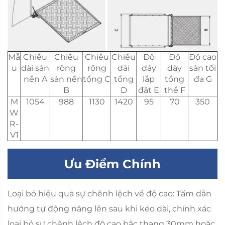
Mẫ
Chiều
Chiều
Chiều
Chiều
Độ
Độ
Độ cao
u
dài sàn
rộng
rộng
dài
dày
dày
sàn tối
nền A
sàn nền
tổng C
tổng
lắp
tổng
đa G
B
D
đặt E
thể F
M
1054
988
1130
1420
95
70
350
W
R-
V1
Ưu Điểm Chính
Loại bỏ hiệu quả sự chênh lệch về độ cao: Tấm dẫn
hướng tự động nâng lên sau khi kéo dài, chính xác
loại bỏ sự chênh lệch độ cao bậc thang 30mm hoặc