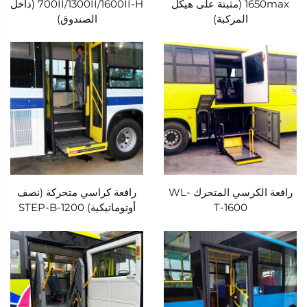
1650max (مثبتة على هيكل
700II/1300II/1600II-H (داخل
المركبة)
الصندوق)
رافعة الكرسي المتحرك WL-
رافعة كراسي متحركة (نصف
T-1600
أوتوماتيكية) STEP-B-1200