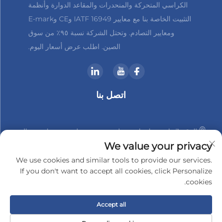
الكراسي المتحركة والمنحدرات والمقاعد الدوارة وأنظمة
التثبيت الخاصة بنا مع معايير IATF 16949 وCE وE-mark
ومعايير التصادم. وتحتل الشركة نسبة ٩٥٪ من سوق
الصين. اطلب عرض أسعار اليوم.
اتصل بنا
الرقم 3 طريق هانشان، منطقة شينبي، تشانغتشو، جيانغسو، الصين
We value your privacy
+86-18961288218
We use cookies and similar tools to provide our services.
If you don't want to accept all cookies, click Personalize
[email protected]
cookies.
Accept all
حقوق النشر © 2025 بواسطة شركة تشانغتشو شيندير-تيك للإلكترونيات
المحدودة
سياسة الخصوصية