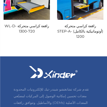
رافعة كراسي متحركة
رافعة كراسي متحركة WL-D-
(أوتوماتيكية بالكامل) STEP-A-
1300-720
1200
تقدم شركة تشانغتشو شيندر-تيك للإلكترونيات المحدودة
معدات تحسين إمكانية الوصول إلى المركبات لمصنّعي
المعدات الأصلية (OEMs) والأساطيل. وتتوافق رافعات