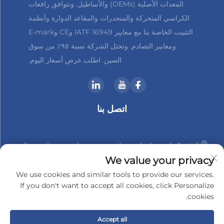
المعدات الأصلية (OEMs) والأساطيل. وتتوافق رافعات
الكراسي المتحركة والمنحدرات والمقاعد الدوارة وأنظمة
التثبيت الخاصة بنا مع معايير IATF 16949 وCE وE-mark
ومعايير التصادم. وتحتل الشركة نسبة ٩٥٪ من سوق
الصين. اطلب عرض أسعار اليوم.
اتصل بنا
الرقم 3 طريق هانشان، منطقة شينبي، تشانغتشو، جيانغسو، الصين
We value your privacy
+86-18961288218
We use cookies and similar tools to provide our services.
If you don't want to accept all cookies, click Personalize
[email protected]
cookies.
Accept all
حقوق النشر © 2025 بواسطة شركة تشانغتشو شيندير-تيك للإلكترونيات