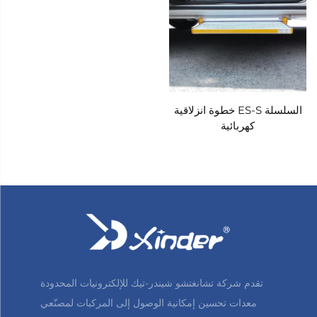
السلسلة ES-S خطوة انزلاقية
كهربائية
تقدم شركة تشانغتشو شيندر-تيك للإلكترونيات المحدودة
معدات تحسين إمكانية الوصول إلى المركبات لمصنّعي