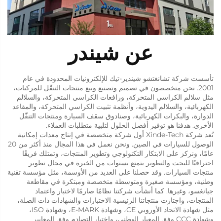
عن شيندر
تأسست شركة تشانغتشو شيندير-تيك للإلكترونيات المحدودة في عام
2001. نحن متخصصون في تصميم وتصنيع وبيع منتجات التنقّل للمركبات،
مثل سلالم الكراسي المتحركة، ورافعات الكراسي المتحركة، والسلالم
الكهربائية، والسلالم اليدوية، وأنظمة تثبيت الكراسي المتحركة، والمقاعد
الدوارة، والبكرات الكهربائية، وصنادوق سقف السيارة ومنتجات التنقّل
الأخرى. هدفنا هو توفير أفضل الحلول لتلبية متطلبات العملاء.
تُعد شركة Xinde-Tech أول شركة متخصصة في إنتاج معدات إمكانية
الوصول للسيارات في الصين. ونحن نعمل في هذا المجال منذ أكثر من 20
عامًا، ونركز على الابتكار التكنولوجي وتطوير المنتجات، وتمتلك فريقًا
احترافيًا للبحث والتطوير يتمتع بسنوات من الخبرة في مجال تطوير
منتجات السيارات. وقد حصلنا على العديد من الأوسمة، مثل مؤسسة تقنية
وطنية، ومؤسسة صغيرة ومتوسطة متخصصة ومبتكرة في مقاطعة
جيانغسو، وغيرها. كما أنشأت شركتنا نظامًا صارمًا لاختبار واعتماد
المنتجات، واجتازت منتجاتنا الرئيسية الاختبارات والشهادات ذات الصلة،
مثل شهادة الاتحاد الأوروبي CE، وشهادة E-MARK، وشهادة ISO،
وشهادة CCC وفق المعيار الوطني، واختبار التصادم وفق المعايير