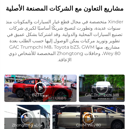
مشاريع التعاون مع الشركات المصنعة الأصلية
Xinder متخصصة في مجال قطع غيار السيارات والمكونات منذ
سنوات عديدة، وتطورت لتصبح شريكًا أساسيًا لكبرى شركات
تصنيع السيارات المحلية والدولية. وقد اشتركنا بشكل عميق في
تطوير وتوريد مركبات يمكن الوصول إليها حسب الطلب بعدة
مشاريع، منها GAC Trumpchi M8، Toyota bZ3، GWM
Wey 80، وحافلات Zhongtong المخصصة للأشخاص ذوي
الإعاقة.
GAC Trumpchi M8
تويوتا BZ3
GWM Wey 80
حافلة Zhongtong