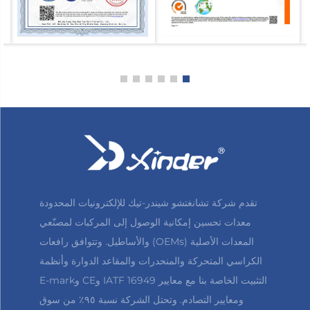
تقدم شركة تشانغتشو شيندر-تيك للإلكترونيات المحدودة
معدات تحسين إمكانية الوصول إلى المركبات لمصنّعي
المعدات الأصلية (OEMs) والأساطيل. وتتوافق رافعات
الكراسي المتحركة والمنحدرات والمقاعد الدوارة وأنظمة
التثبيت الخاصة بنا مع معايير IATF 16949 وCE وE-mark
ومعايير التصادم. وتحتل الشركة نسبة ٩٥٪ من سوق