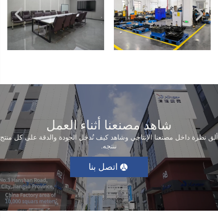
الأساسية. وقد شارعت في دعم وتنظيم مختلف الأنشطة الميسرة
والفعاليات الرياضية الكبرى في الصين، مثل دورة الألعاب الأولمبية بكين
2008، وألعاب آسيا قوانغتشو 2010، وألعاب آسيا هانغتشو 2022،
والأولمبياد الشتوي بكين 2022، كما قدّمت تدريبًا مجانيًا للموظفين
وتبرعات بمنتجات اجتماعية لاتحاد الأشخاص ذوي الإعاقة. وتحرص الشركة
على عرض مرافق عملية وميسرة أمام الجمهور، مما يمكّن الأشخاص
ذوي الإعاقة من الشعور الحقيقي بفوائد المجتمع الميسر.
شاهد مصنعنا أثناء العمل
ألق نظرة داخل مصنعنا الإنتاجي وشاهد كيف نُدخل الجودة والدقة على كل منتج
ننتجه.
اتصل بنا