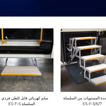
ددة المستويات من السلسلة
سلم كهربائي قابل للطي فردي 
ES-F-5/6/7
السلسلة ES-F-S