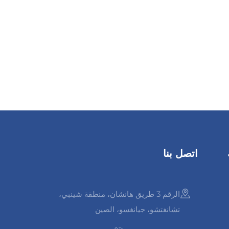
اتصل بنا
الرقم 3 طريق هانشان، منطقة شينبي،
تشانغتشو، جيانغسو، الصين