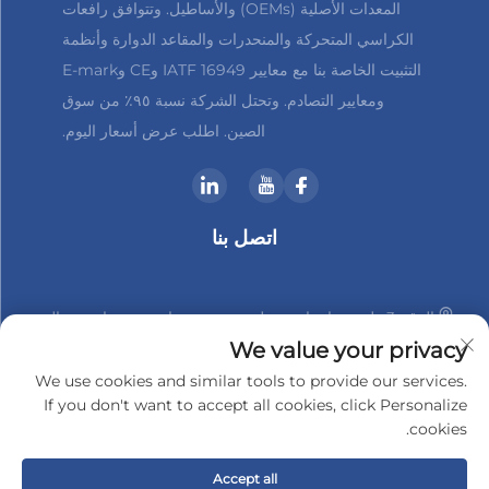
المعدات الأصلية (OEMs) والأساطيل. وتتوافق رافعات
الكراسي المتحركة والمنحدرات والمقاعد الدوارة وأنظمة
التثبيت الخاصة بنا مع معايير IATF 16949 وCE وE-mark
ومعايير التصادم. وتحتل الشركة نسبة ٩٥٪ من سوق
الصين. اطلب عرض أسعار اليوم.
اتصل بنا
الرقم 3 طريق هانشان، منطقة شينبي، تشانغتشو، جيانغسو، الصين
We value your privacy
+86-18961288218
We use cookies and similar tools to provide our services.
If you don't want to accept all cookies, click Personalize
[email protected]
cookies.
Accept all
حقوق النشر © 2025 بواسطة شركة تشانغتشو شيندير-تيك للإلكترونيات