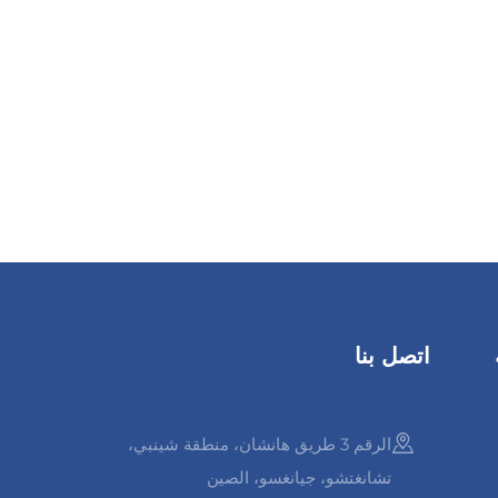
اتصل بنا
الرقم 3 طريق هانشان، منطقة شينبي،
تشانغتشو، جيانغسو، الصين