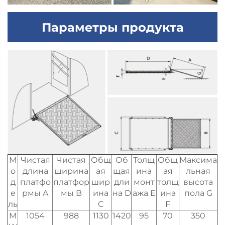
Параметры продукта
М
Чистая
Чистая
Общ
Об
Толщ
Общ
Максима
о
длина
ширина
ая
щая
ина
ая
льная
д
платфо
платфор
шир
дли
монт
толщ
высота
е
рмы A
мы B
ина
на D
ажа E
ина
пола G
ль
C
F
M
1054
988
1130
1420
95
70
350