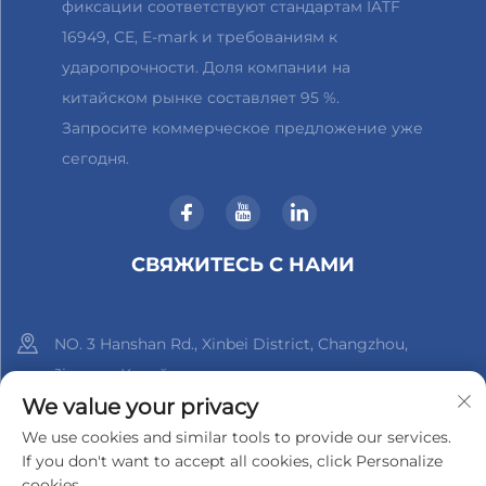
фиксации соответствуют стандартам IATF
16949, CE, E-mark и требованиям к
ударопрочности. Доля компании на
китайском рынке составляет 95 %.
Запросите коммерческое предложение уже
сегодня.
СВЯЖИТЕСЬ С НАМИ
NO. 3 Hanshan Rd., Xinbei District, Changzhou,
Jiangsu, Китай
We value your privacy
+86-18961288218
We use cookies and similar tools to provide our services.
If you don't want to accept all cookies, click Personalize
[email protected]
cookies.