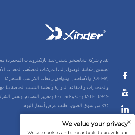
تقدم شركة تشانغتشو شيندر-تيك للإلكترونيات المحدودة مع
تحسين إمكانية الوصول إلى المركبات لمصنّعي المعدات الأص
(OEMs) والأساطيل. وتتوافق رافعات الكراسي المتحركة
والمنحدرات والمقاعد الدوارة وأنظمة التثبيت الخاصة بنا مع 
IATF 16949 وCE وE-mark ومعايير التصادم. وتحتل 
٩٥٪ من سوق الصين. اطلب عرض أسعار اليوم.
We value your privacy
We use cookies and similar tools to provide our