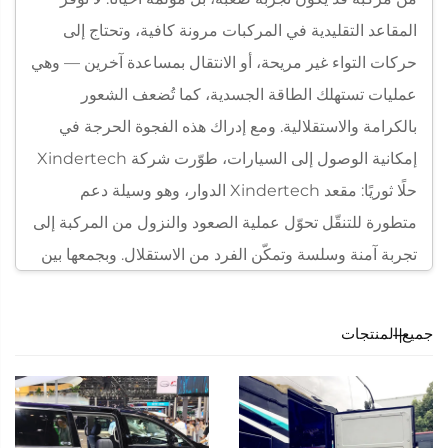
المقاعد التقليدية في المركبات مرونة كافية، وتحتاج إلى
حركات التواء غير مريحة، أو الانتقال بمساعدة آخرين — وهي
عمليات تستهلك الطاقة الجسدية، كما تُضعف الشعور
بالكرامة والاستقلالية. ومع إدراك هذه الفجوة الحرجة في
إمكانية الوصول إلى السيارات، طوّرت شركة Xindertech
حلًا ثوريًا: مقعد Xindertech الدوار، وهو وسيلة دعم
متطورة للتنقّل تحوّل عملية الصعود والنزول من المركبة إلى
تجربة آمنة وسلسة وتمكّن الفرد من الاستقلال. وبجمعها بين
الهندسة الدقيقة، والتحكم الذكي، والسلامة المطلقة، يعيد
هذا المقعد الدوار تعريف مفهوم السفر بشكل مريح
جميع المنتجات
ومستقل، بغض النظر عن القيود الحركية.
تتمحور تقنية مقعد الدوران من Xindertech حول آلية
كهربائية دقيقة للدوران والرفع، وهي إنجاز هندسي مصمم
للقضاء على عبء عمليات النقل الثانوية. على عكس