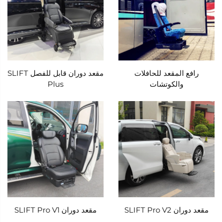
ملحقات الدوران اليدوية الثقيلة أو الحلول الجاهزة التي
تناسب الجميع، تعمل نظام Xindertech بدقة جراحية، حيث
تقوم بتمديد مقعد المركبة للخارج من داخل السيارة مع
خفضه بلطف إلى ارتفاع يتوافق مع الكراسي المتحركة أو
رافع المقعد للحافلات
مقعد دوران قابل للفصل SLIFT
العكازات أو وضع الجلوس الطبيعي للمستخدم. يلغي هذا
والكوتشات
Plus
الحركتين معًا الحاجة إلى قيام المستخدمين بتحريف
أجسامهم أو رفع أنفسهم إلى داخل المركبة أو الاعتماد على
مقدمي الرعاية للمساعدة في النقل، وهي مهام قد تُسبب
إجهادًا للمفاصل أو عدم ارتياح أو حتى حوادث. بدلًا من ذلك،
يمكن للمستخدمين الجلوس بأمان على المقعد بينما لا يزال
خارج المركبة، مع وضع أقدامهم بثبات على الأرض أو
مدعومة بوسيلة التنقل الخاصة بهم، قبل أن تقوم الآلية
بتدوير المقعد ورفعه بسلاسة إلى داخل المركبة. تتم العملية
مقعد دوران SLIFT Pro V2
مقعد دوران SLIFT Pro V1
بأكملها بسلاسة ولطف، دون أي حركات مفاجئة أو توقفات