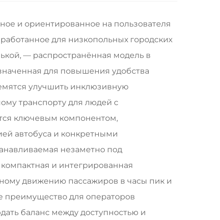
жное и ориентированное на пользователя
зработанное для низкопольных городских
нькой, — распространённая модель в
азначенная для повышения удобства
тремятся улучшить инклюзивную
ому транспорту для людей с
тся ключевым компонентом,
ей автобуса и конкретными
танавливаемая незаметно под
 компактная и интегрированная
чному движению пассажиров в часы пик и
е преимущество для операторов
дать баланс между доступностью и