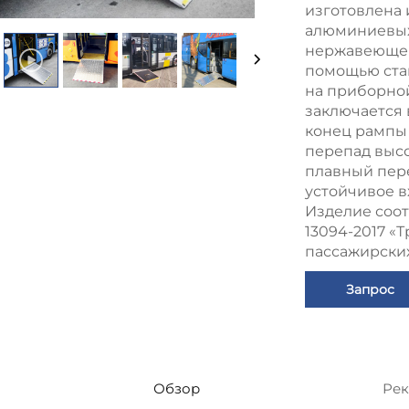
изготовлена 
алюминиевых 
нержавеющей 
помощью ста
на приборной
заключается 
конец рампы 
перепад высо
плавный пере
устойчивое в
Изделие соот
13094-2017 «
пассажирских
Запрос
Обзор
Рек