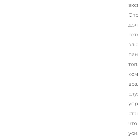
экс
С т
дол
сот
алю
пан
топ
ком
воз
слу
упр
ста
что
уси