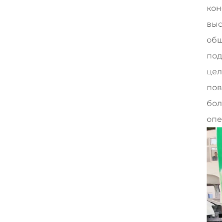
кон
выс
общ
под
цел
пов
бол
опе