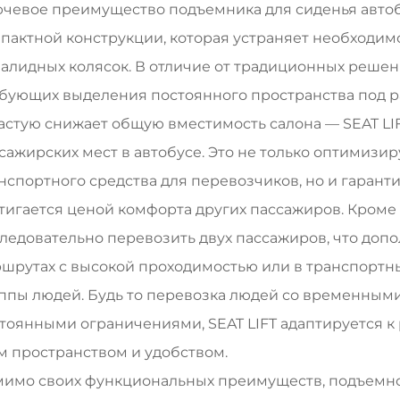
чевое преимущество подъемника для сиденья автобу
пактной конструкции, которая устраняет необходим
алидных колясок. В отличие от традиционных решен
бующих выделения постоянного пространства под 
астую снижает общую вместимость салона — SEAT LI
сажирских мест в автобусе. Это не только оптимиз
нспортного средства для перевозчиков, но и гарант
тигается ценой комфорта других пассажиров. Кроме 
ледовательно перевозить двух пассажиров, что доп
шрутах с высокой проходимостью или в транспортн
ппы людей. Будь то перевозка людей со временным
тоянными ограничениями, SEAT LIFT адаптируется к
м пространством и удобством.
имо своих функциональных преимуществ, подъемное 