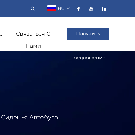
RU
с
Связаться С
Получить
Нами
коммерческое
предложение
Сиденья Автобуса