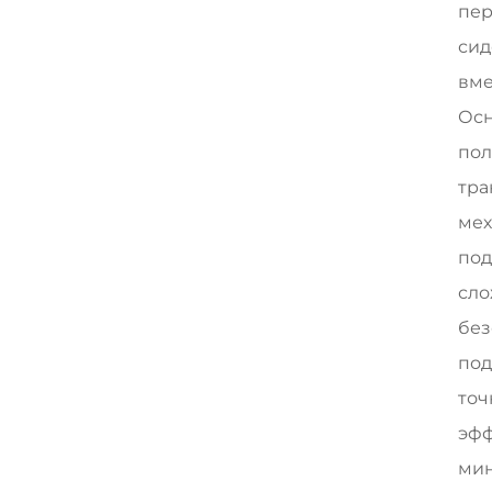
пер
сид
вме
Осн
пол
тра
мех
под
сло
без
под
точ
эфф
мин