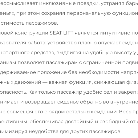
еосмысливает инклюзивные поездки, устраняя барь
еньях, при этом сохраняя первоначальную функцион
стимость пассажиров.
овой конструкции SEAT LIFT является интуитивно п
ьзователя работа: устройство плавно опускает сиден
нспортного средства, выдвигая на удобную высоту у
анизм позволяет пассажирам с ограниченной подвиж
держиваемое положение без необходимости напряж
жных движений — важная функция, снижающая физ
опасность. Как только пассажир удобно сел и закре
нимает и возвращает сиденье обратно во внутренне
но совмещая его с рядом остальных сидений. Весь 
ективным, обеспечивая достойный и свободный от с
имизируя неудобства для других пассажиров.