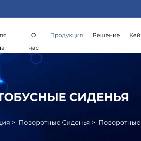
яя
О
Продукция
Решение
Кей
ца
нас
ТОБУСНЫЕ СИДЕНЬЯ
ция
>
Поворотные Сиденья
>
Поворотные 