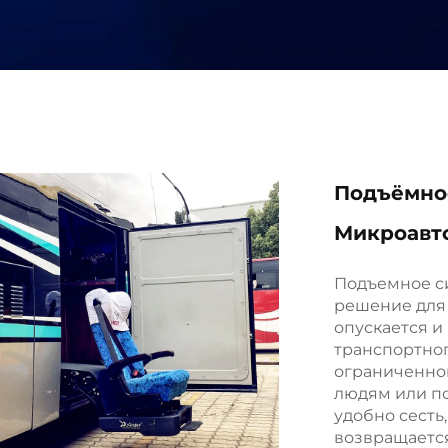
Подъёмное
Микроавт
Подъемное си
решение для
опускается и
транспортног
ограниченно
людям или п
удобно сесть
возвращается