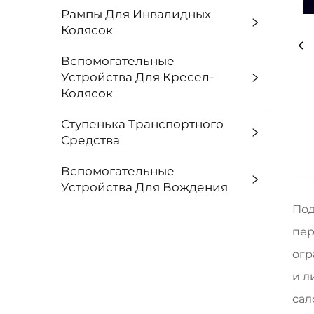
Рампы Для Инвалидных
Колясок
Вспомогательные
Устройства Для Кресел-
Колясок
Ступенька Транспортного
Средства
Вспомогательные
Устройства Для Вождения
Под
пер
огр
и л
сал