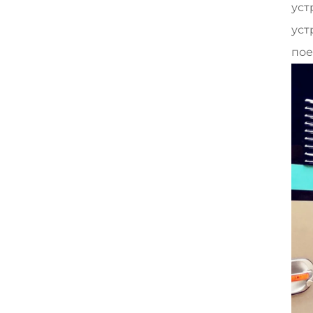
уст
уст
пое