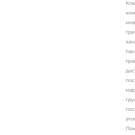
Клю
ком
инв
тре
зач
пас
тра
дос
пос
мар
гру
пос
это
Пом