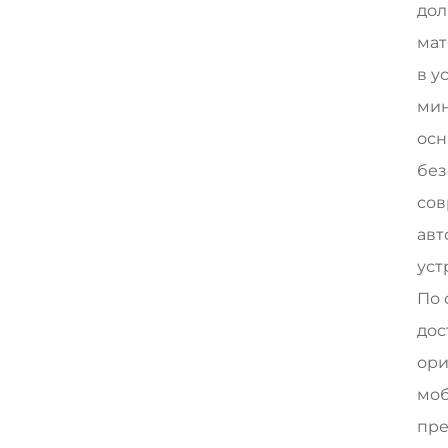
дол
мат
в у
мин
осн
без
сов
авт
уст
По 
дос
ори
моб
пре