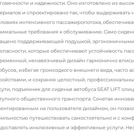
говечности и надежности. Оно изготовлено из высо
ериалов и спроектировано так, чтобы выдерживать
словиях интенсивного пассажиропотока, обеспечива
имальные требования к обслуживанию. Само сидень
ащено поддерживающей подушкой, эргономичными
опасности, которые обеспечивают устойчивость пас
ременный, ненавязчивый дизайн гармонично вписы
обусов, избегая громоздкого внешнего вида, часто
ройствами, и сохраняя целостный, профессиональны
сути, подъемник для сиденья автобуса SEAT LIFT ол
тупного общественного транспорта. Сочетая инно
ентированным на пользователя дизайном, он позво
ильностью путешествовать самостоятельно и с комф
доставлять инклюзивные и эффективные услуги. Нез