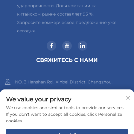
ударопрочности. Доля компании на
китайском рынке составляет 95 %.
Запросите коммерческое предложение уже
сегодня.
СВЯЖИТЕСЬ С НАМИ
NO. 3 Hanshan Rd., Xinbei District, Changzhou,
Jiangsu, Китай
We value your privacy
+86-18961288218
We use cookies and similar tools to provide our services.
If you don't want to accept all cookies, click Personalize
[email protected]
cookies.