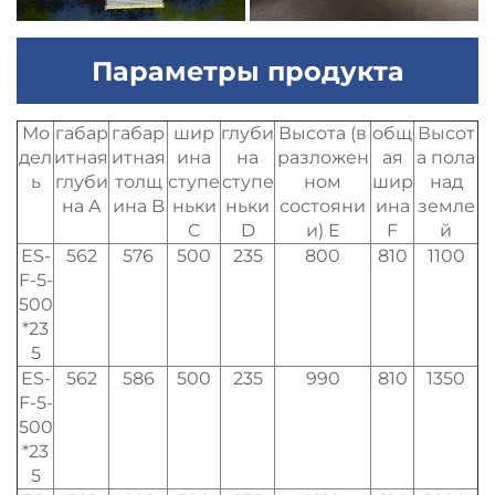
Параметры продукта
Мо
габар
габар
шир
глуби
Высота (в
общ
Высот
дел
итная
итная
ина
на
разложен
ая
а пола
ь
глуби
толщ
ступе
ступе
ном
шир
над
на A
ина B
ньки
ньки
состояни
ина
земле
C
D
и) E
F
й
ES-
562
576
500
235
800
810
1100
F-5-
500
*23
5
ES-
562
586
500
235
990
810
1350
F-5-
500
*23
5