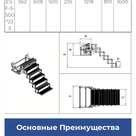
ES-
562
608
500
235
1218
810
1600
F-5-
500
*23
5
Основные Преимущества