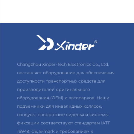
Changzhou Xinder-Tech Electronics Co., Ltd.
поставляет оборудование для обеспечения
доступности транспортных средств для
производителей оригинального
оборудования (OEM) и автопарков. Наши
подъемники для инвалидных колясок,
пандусы, поворотные сиденья и системы
фиксации соответствуют стандартам IATF
16949, CE, E-mark и требованиям к