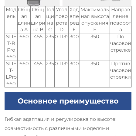
Мод
Общ
Общ
Тол
Угол
Ход
Максималь
Направ
ель
ая
ая
щи
пово
впе
ная высота
ление
длин
шири
на
рота
ред
опускания
поворот
а A
на B
C
D
E
F
а
SLIF
660
455
235
0-113°
300
350
По
T-R
часовой
Pro
стрелке
660
SLIF
660
455
235
0-113°
300
350
Против
T-
часовой
LPro
стрелки
660
Основное преимущество
Гибкая адаптация и регулировка по высоте:
совместимость с различными моделями