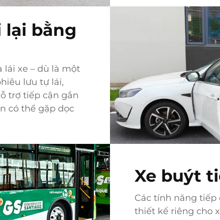
 lại bằng
 lái xe – dù là một
iêu lưu tự lái,
ỗ trợ tiếp cận gắn
ạn có thể gặp dọc
Xe buýt t
Các tính năng tiếp
thiết kế riêng cho