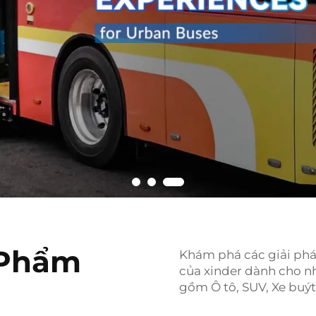
 Phẩm
Khám phá các giải phá
của xinder dành cho nh
gồm Ô tô, SUV, Xe buýt