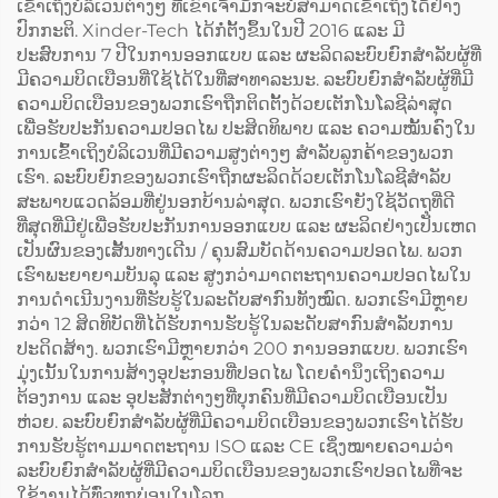
ເຂົ້າເຖິງບໍລິເວນຕ່າງໆ ທີ່ເຂົາເຈົ້າມັກຈະບໍ່ສາມາດເຂົ້າເຖິງໄດ້ຢ່າງ
ປົກກະຕິ. Xinder-Tech ໄດ້ກໍ່ຕັ້ງຂຶ້ນໃນປີ 2016 ແລະ ມີ
ປະສົບການ 7 ປີໃນການອອກແບບ ແລະ ຜະລິດລະບົບຍົກສຳລັບຜູ້ທີ່
ມີຄວາມບິດເບືອນທີ່ໃຊ້ໄດ້ໃນທີ່ສາທາລະນະ. ລະບົບຍົກສຳລັບຜູ້ທີ່ມີ
ຄວາມບິດເບືອນຂອງພວກເຮົາຖືກຕິດຕັ້ງດ້ວຍເຕັກໂນໂລຊີລ່າສຸດ
ເພື່ອຮັບປະກັນຄວາມປອດໄພ ປະສິດທິພາບ ແລະ ຄວາມໝັ້ນຄົງໃນ
ການເຂົ້າເຖິງບໍລິເວນທີ່ມີຄວາມສູງຕ່າງໆ ສຳລັບລູກຄ້າຂອງພວກ
ເຮົາ. ລະບົບຍົກຂອງພວກເຮົາຖືກຜະລິດດ້ວຍເຕັກໂນໂລຊີສຳລັບ
ສະພາບແວດລ້ອມທີ່ຢູ່ນອກບ້ານລ່າສຸດ. ພວກເຮົາຍັງໃຊ້ວັດຖຸທີ່ດີ
ທີ່ສຸດທີ່ມີຢູ່ເພື່ອຮັບປະກັນການອອກແບບ ແລະ ຜະລິດຢ່າງເປັນເຫດ
ເປັນຜົນຂອງເສັ້ນທາງເດີນ / ຄຸນສົມບັດດ້ານຄວາມປອດໄພ. ພວກ
ເຮົາພະຍາຍາມບັນລຸ ແລະ ສູງກວ່າມາດຕະຖານຄວາມປອດໄພໃນ
ການດຳເນີນງານທີ່ຮັບຮູ້ໃນລະດັບສາກົນທັງໝົດ. ພວກເຮົາມີຫຼາຍ
ກວ່າ 12 ສິດທິບັດທີ່ໄດ້ຮັບການຮັບຮູ້ໃນລະດັບສາກົນສຳລັບການ
ປະດິດສ້າງ. ພວກເຮົາມີຫຼາຍກວ່າ 200 ການອອກແບບ. ພວກເຮົາ
ມຸ່ງເນັ້ນໃນການສ້າງອຸປະກອນທີ່ປອດໄພ ໂດຍຄຳນຶງເຖິງຄວາມ
ຕ້ອງການ ແລະ ອຸປະສັກຕ່າງໆທີ່ບຸກຄົນທີ່ມີຄວາມບິດເບືອນເປັນ
ຫ່ວຍ. ລະບົບຍົກສຳລັບຜູ້ທີ່ມີຄວາມບິດເບືອນຂອງພວກເຮົາໄດ້ຮັບ
ການຮັບຮູ້ຕາມມາດຕະຖານ ISO ແລະ CE ເຊິ່ງໝາຍຄວາມວ່າ
ລະບົບຍົກສຳລັບຜູ້ທີ່ມີຄວາມບິດເບືອນຂອງພວກເຮົາປອດໄພທີ່ຈະ
ໃຊ້ງານໄດ້ທົ່ວທຸກບ່ອນໃນໂລກ.