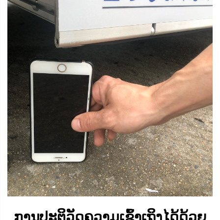
ການປະຕິວັດຄວາມເຂົ້າເຖິງໄດ້ດ້ວຍ