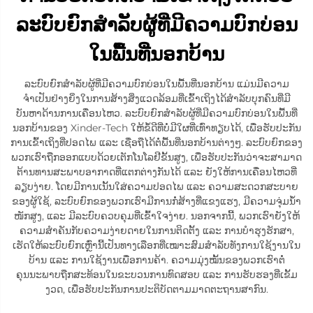
ລະບົບຍົກສຳລັບຜູ້ທີ່ມີຄວາມບົກບ່ອນ
ໃນພື້ນທີ່ນອກບ້ານ
ລະບົບຍົກສຳລັບຜູ້ທີ່ມີຄວາມບົກບ່ອນໃນພື້ນທີ່ນອກບ້ານ ແມ່ນມີຄວາມ
ຈຳເປັນຢ່າງຍິ່ງໃນການສ້າງສິ່ງແວດລ້ອມທີ່ເຂົ້າເຖິງໄດ້ສຳລັບບຸກຄົນທີ່ມີ
ບັນຫາດ້ານການເຄື່ອນໄຫວ. ລະບົບຍົກສຳລັບຜູ້ທີ່ມີຄວາມບົກບ່ອນໃນພື້ນທີ່
ນອກບ້ານຂອງ Xinder-Tech ໃຫ້ຂໍ້ດີທີ່ບໍ່ມີໃຜທີ່ເທົ່າທຽບໄດ້, ເພື່ອຮັບປະກັນ
ການເຂົ້າເຖິງທີ່ປອດໄພ ແລະ ເຊື່ອຖືໄດ້ຕໍ່ພື້ນທີ່ນອກບ້ານຕ່າງໆ. ລະບົບຍົກຂອງ
ພວກເຮົາຖືກອອກແບບດ້ວຍເຕັກໂນໂລຢີຂັ້ນສູງ, ເພື່ອຮັບປະກັນວ່າຈະສາມາດ
ຕ້ານທານສະພາບອາກາດທີ່ແຕກຕ່າງກັນໄດ້ ແລະ ຍັງໃຫ້ການເຄື່ອນໄຫວທີ່
ລຽບງ່າຍ. ໂດຍມີການເນັ້ນໃສ່ຄວາມປອດໄພ ແລະ ຄວາມສະດວກສະບາຍ
ຂອງຜູ້ໃຊ້, ລະບົບຍົກຂອງພວກເຮົາມີການກໍ່ສ້າງທີ່ແຂງແຮງ, ມີຄວາມຈຸ່ມນ້ຳ
ໜັກສູງ, ແລະ ມີລະບົບຄວບຄຸມທີ່ເຂົ້າໃຈງ່າຍ. ນອກຈາກນີ້, ພວກເຮົາຍັງໃຫ້
ຄວາມສຳຄັນກັບຄວາມງ່າຍດາຍໃນການຕິດຕັ້ງ ແລະ ການບໍາຮຸງຮັກສາ,
ເຮັດໃຫ້ລະບົບຍົກເຫຼົ່ານີ້ເປັນທາງເລືອກທີ່ເໝາະສົມສຳລັບທັງການໃຊ້ງານໃນ
ບ້ານ ແລະ ການໃຊ້ງານເພື່ອການຄ້າ. ຄວາມມຸ່ງໝັ້ນຂອງພວກເຮົາຕໍ່
ຄຸນນະພາບຖືກສະທ້ອນໃນຂະບວນການທົດສອບ ແລະ ການຮັບຮອງທີ່ເຂັ້ມ
ງວດ, ເພື່ອຮັບປະກັນການປະຕິບັດຕາມມາດຕະຖານສາກົນ.