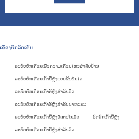
ເຄື່ອງຍົກລົດເຂັນ
ລະບົບຍົກເຄື່ອນເພື່ອຄວາມເຄື່ອນໄຫວສຳລັບບ້ານ
ລະບົບຍົກເຄື່ອນເກົ້າອີ້ຫຼັງແບບຂັ້ນບັນໄດ
ລະບົບຍົກເຄື່ອນເກົ້າອີ້ຫຼັງສຳລັບລົດ
ລະບົບຍົກເຄື່ອນເກົ້າອີ້ຫຼັງສຳລັບພາຫະນະ
ລະບົບຍົກເຄື່ອນເກົ້າອີ້ຫຼັງອັດຕະໂນມັດ
ລົດຍົກເກົ້າອີ້ຫຼັງ
ລະບົບຍົກເຄື່ອນເກົ້າອີ້ຫຼັງສຳລັບລົດ