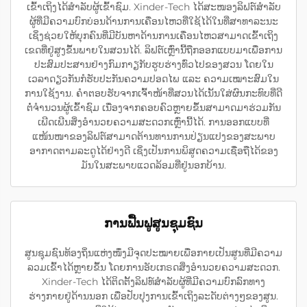
ເຂົ້າເຖິງໄດ້ສຳລັບຜູ້ເຂົ້າຊົມ. Xinder-Tech ໄດ້ສະໜອງລິຟຕ໌ສຳລັບ
ຜູ້ທີ່ມີຄວາມບົກບ່ອນດ້ານການເຄື່ອນໄຫວທີ່ໃຊ້ໄດ້ໃນທີ່ສາທາລະນະ
ເຊິ່ງຊ່ວຍໃຫ້ບຸກຄົນທີ່ມີບັນຫາດ້ານການເຄື່ອນໄຫວສາມາດເຂົ້າເຖິງ
ເຂດທີ່ຢູ່ສູງຂຶ້ນພາຍໃນສວນໄດ້. ລິຟຕ໌ເຫຼົ່ານີ້ຖືກອອກແບບມາເພື່ອການ
ປະສົມປະສານຢ່າງກົມກາຽກັບຮູບຮ່າງທົ່ວໄປຂອງສວນ ໂດຍໃນ
ເວລາດຽວກັນກໍຮັບປະກັນຄວາມປອດໄພ ແລະ ຄວາມເໝາະສົມໃນ
ການໃຊ້ງານ. ຄຳຕອບຮັບຈາກເຈົ້າໜ້າທີ່ສວນໄດ້ເນັ້ນໃສ່ຜົນກະທົບທີ່ດີ
ຕໍ່ຈຳນວນຜູ້ເຂົ້າຊົມ ເນື່ອງຈາກຄອບຄົວຫຼາຍຂຶ້ນສາມາດມາຮ່ວມກັນ
ເພີດເພີນສິ່ງອຳນວຍຄວາມສະດວກເຫຼົ່ານີ້ໄດ້. ການອອກແບບທີ່
ແໜ້ນໜາຂອງລິຟຕ໌ສາມາດຕ້ານທານການປ່ຽນແປງຂອງສະພາບ
ອາກາດຕາມລະດູໄດ້ຢ່າງດີ ເຊິ່ງເປັນການພິສູດຄວາມເຊື່ອຖືໄດ້ຂອງ
ມັນໃນສະພາບແວດລ້ອມທີ່ຢູ່ນອກບ້ານ.
ການຟື້ນຟູສູນຊຸມຊົນ
ສູນຊຸມຊົນທ້ອງຖິ່ນແຫ່ງໜຶ່ງມີຈຸດປະໝາຍເພື່ອກາຍເປັນສູນທີ່ມີຄວາມ
ລວມເຂົ້າໄດ້ຫຼາຍຂຶ້ນ ໂດຍການອັບເກຣດສິ່ງອຳນວຍຄວາມສະດວກ.
Xinder-Tech ໄດ້ຕິດຕັ້ງລິຟທ໌ສຳລັບຜູ້ທີ່ມີຄວາມບົກລົກທາງ
ຮ່າງກາຍຢູ່ດ້ານນອກ ເພື່ອປັບປຸງການເຂົ້າເຖິງລະດັບຕ່າງໆຂອງສູນ.