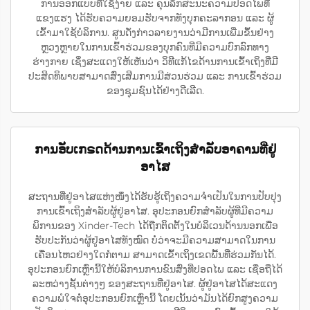
ການອອກແບບທີ່ໃຊ້ງ່າຍ ແລະ ຄຸນລັກສະນະຄວາມປອດໄພທີ່
ແຂງແຮງ ໄດ້ຮັບຄວາມຍອມຮັບຈາກທັງບຸກຄະລາກອນ ແລະ ຜູ້
ເຂົ້າມາໃຊ້ບໍລິການ. ສູນດັ່ງກ່າວລາຍງານວ່າມີການເພີ່ມຂຶ້ນຢ່າງ
ຫຼວງຫຼາຍໃນການເຂົ້າຮ່ວມຂອງບຸກຄົນທີ່ມີຄວາມບົກລົກທາງ
ຮ່າງກາຍ ເຊິ່ງສະແດງໃຫ້ເຫັນວ່າ ວິທີແກ້ໄຂດ້ານການເຂົ້າເຖິງທີ່ມີ
ປະສິດທິພາບສາມາດສົ່ງເສີມການມີສ່ວນຮ່ວມ ແລະ ການເຂົ້າຮ່ວມ
ຂອງຊຸມຊົນໄດ້ຢ່າງດີເລີດ.
ການອັບເກຣດດ້ານການເຂົ້າເຖິງສຳລັບອາຄານທີ່ຢູ່
ອາໄສ
ສະຖານທີ່ຢູ່ອາໄສແຫ່ງໜຶ່ງໄດ້ຮັບຮູ້ເຖິງຄວາມຈຳເປັນໃນການປັບປຸງ
ການເຂົ້າເຖິງສຳລັບຜູ້ຢູ່ອາໄສ. ອຸປະກອນຍົກສຳລັບຜູ້ທີ່ມີຄວາມ
ພິການຂອງ Xinder-Tech ໄດ້ຖືກຕິດຕັ້ງໃນບໍລິເວນດ້ານນອກເພື່ອ
ຮັບປະກັນວ່າຜູ້ຢູ່ອາໄສທັງໝົດ ບໍ່ວ່າຈະມີຄວາມສາມາດໃນການ
ເຄື່ອນໄຫວຢ່າງໃດກໍຕາມ ສາມາດເຂົ້າເຖິງເຂດພື້ນທີ່ຮ່ວມກັນໄດ້.
ອຸປະກອນຍົກເຫຼົ່ານີ້ໃຫ້ບໍລິການການຂົນສົ່ງທີ່ປອດໄພ ແລະ ເຊື່ອຖືໄດ້
ລະຫວ່າງຊັ້ນຕ່າງໆ ຂອງສະຖານທີ່ຢູ່ອາໄສ. ຜູ້ຢູ່ອາໄສໄດ້ສະແດງ
ຄວາມພໍໃຈຕໍ່ອຸປະກອນຍົກເຫຼົ່ານີ້ ໂດຍເນັ້ນວ່າມັນໄດ້ຍົກສູງຄວາມ