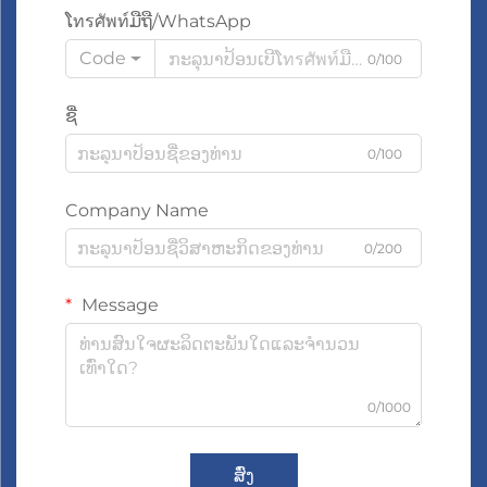
ໂทรศัพท์ມືຖື/WhatsApp
Code
0/100
ຊື່
0/100
Company Name
0/200
Message
0/1000
ສົ່ງ