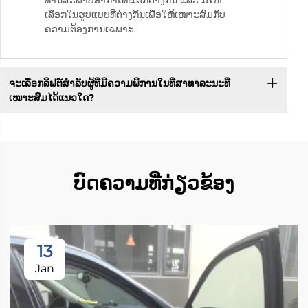
ທານສະພາບອາກາດທີ່ແຕກຕ່າງກັນ ແລະ ມີໃຫ້
ເລືອກໃນຮູບແບບທີ່ຕ່າງກັນເພື່ອໃຫ້ເໝາະສົມກັບ
ຄວາມຕ້ອງການເฉພາະ.
ຈະເລືອກລິຟຕ໌ສຳລັບຜູ້ທີ່ມີຄວາມພິການໃນທີ່ສາທາລະນະທີ່
ເໝາະສົມໄດ້ແນວໃດ?
ບົດຄວາມທີ່ກ່ຽວຂ້ອງ
13
Jan