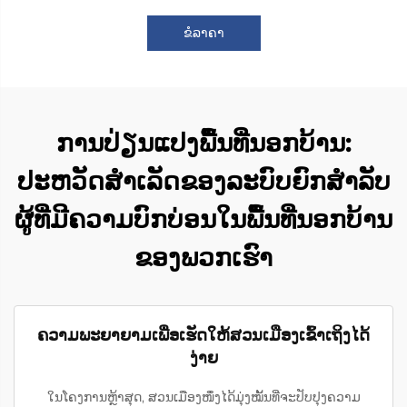
ຂໍລາຄາ
ການປ່ຽນແປງພື້ນທີ່ນອກບ້ານ:
ປະຫວັດສຳເລັດຂອງລະບົບຍົກສຳລັບ
ຜູ້ທີ່ມີຄວາມບົກບ່ອນໃນພື້ນທີ່ນອກບ້ານ
ຂອງພວກເຮົາ
ຄວາມພະຍາຍາມເພື່ອເຮັດໃຫ້ສວນເມືອງເຂົ້າເຖິງໄດ້
ງ່າຍ
ໃນໂຄງການຫຼ້າສຸດ, ສວນເມືອງໜຶ່ງໄດ້ມຸ່ງໝັ້ນທີ່ຈະປັບປຸງຄວາມ