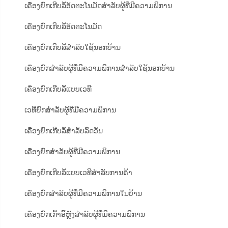
ເຄື່ອງຍົກເກີບລໍ້ອັດຕະໂນມັດສຳລັບຜູ້ທີ່ມີຄວາມພິການ
ເຄື່ອງຍົກເກີບລໍ້ອັດຕະໂນມັດ
ເຄື່ອງຍົກເກີບລໍ້ສຳລັບໃຊ້ນອກບ້ານ
ເຄື່ອງຍົກສຳລັບຜູ້ທີ່ມີຄວາມພິການສຳລັບໃຊ້ນອກບ້ານ
ເຄື່ອງຍົກເກີບລໍ້ແບບເວທີ
ເວທີຍົກສຳລັບຜູ້ທີ່ມີຄວາມພິການ
ເຄື່ອງຍົກເກີບລໍ້ສຳລັບລົດວັນ
ເຄື່ອງຍົກສຳລັບຜູ້ທີ່ມີຄວາມພິການ
ເຄື່ອງຍົກເກີບລໍ້ແບບເວທີສຳລັບການຄ້າ
ເຄື່ອງຍົກສຳລັບຜູ້ທີ່ມີຄວາມພິການໃນບ້ານ
ເຄື່ອງຍົກເກົ້າອີ້ຫຼັງສຳລັບຜູ້ທີ່ມີຄວາມພິການ