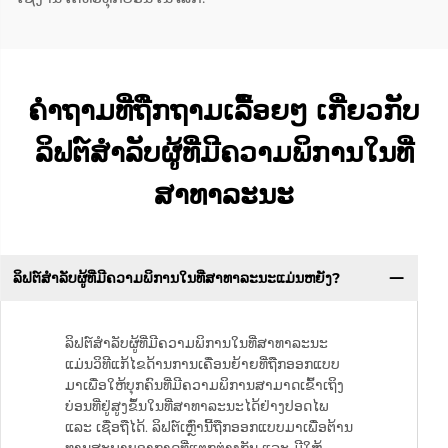
ຄຳຖາມທີ່ຖືກຖາມເລື້ອຍໆ ເກີ່ຍວກັບ
ລິຟຕ໌ສຳລັບຜູ້ທີ່ມີຄວາມພິການໃນທີ່
ສາທາລະນະ
ລິຟຕ໌ສຳລັບຜູ້ທີ່ມີຄວາມພິການໃນທີ່ສາທາລະນະແມ່ນຫຍັງ?
ລິຟຕ໌ສຳລັບຜູ້ທີ່ມີຄວາມພິການໃນທີ່ສາທາລະນະ
ແມ່ນວິທີແກ້ໄຂດ້ານການເຄື່ອນຍ້າຍທີ່ຖືກອອກແບບ
ມາເພື່ອໃຫ້ບຸກຄົນທີ່ມີຄວາມພິການສາມາດເຂົ້າເຖິງ
ບ່ອນທີ່ຢູ່ສູງຂຶ້ນໃນທີ່ສາທາລະນະໄດ້ຢ່າງປອດໄພ
ແລະ ເຊື່ອຖືໄດ້. ລິຟຕ໌ເຫຼົ່ານີ້ຖືກອອກແບບມາເພື່ອຕ້ານ