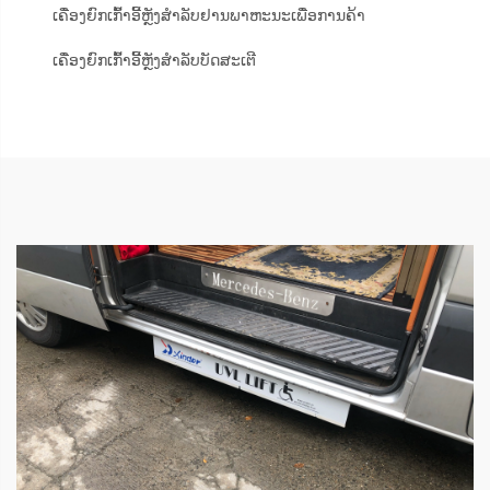
ເຄື່ອງຍົກເກົ້າອີ້ຫຼັງສຳລັບຢານພາຫະນະເພື່ອການຄ້າ
ເຄື່ອງຍົກເກົ້າອີ້ຫຼັງສຳລັບບັດສະເຕີ