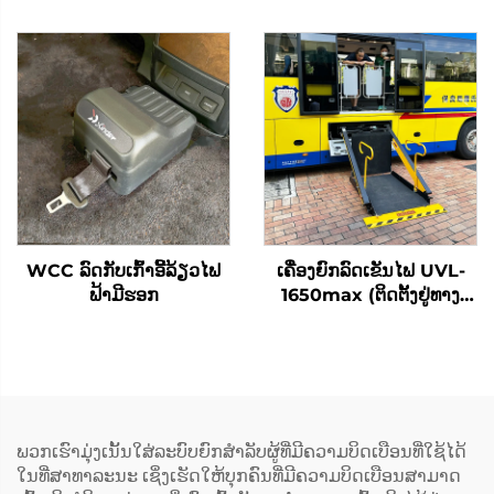
WCC ລົດກັບເກົ້າອີ້ລ້ຽວໄຟ
ເຄື່ອງຍົກລົດເຂັນໄຟ UVL-
ຟ້າມີຮອກ
1650max (ຕິດຕັ້ງຢູ່ທາງ
ແດນລົດ)
ພວກເຮົາມຸ່ງເນັ້ນໃສ່ລະບົບຍົກສຳລັບຜູ້ທີ່ມີຄວາມບິດເບືອນທີ່ໃຊ້ໄດ້
ໃນທີ່ສາທາລະນະ ເຊິ່ງເຮັດໃຫ້ບຸກຄົນທີ່ມີຄວາມບິດເບືອນສາມາດ