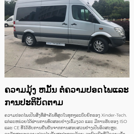
ຄວາມມຸ້ງ ຫມັ້ນ ຕໍ່ຄວາມປອດໄພແລະ
ການປະຕິບັດຕາມ
ຄວາມປອດໄພເປັນສິ່ງທີ່ສຳຄັນທີ່ສຸດໃນທຸກໆລະບົບຍົກຂອງ Xinder-Tech.
ແຕ່ລະຫນ່ວຍໄດ້ຜ່ານການທົດສອບຢ່າງເຂັ້ມງວດ ແລະ ມີການຮັບຮອງ ISO
ແລະ CE ທີ່ໄດ້ຮັບການຢືນຢັນຈາກການສອບສວນຢ່າງເປັນອິດສະຫຼະ.