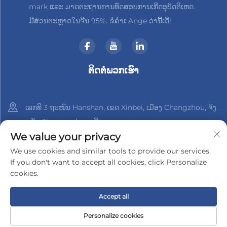
mark ແລະ ມາດຕະຖານການທົດສອບການເກີດອຸບັດຕິເຫດ.
ມີສ່ວນຕະຫຼາດໃນຈີນ 95%. ຂໍຄຳເ Ange ວ່ານີ້ເດີ!
ຕິດຕໍ່ພວກເຮົາ
ເລກທີ 3 ຖະໜົນ Hanshan, ເຂດ Xinbei, ເມືອງ Changzhou, ຈັງ
ຫວັດ Jiangsu, ປະເທດຈີນ
We value your privacy
+86-18961288218
We use cookies and similar tools to provide our services.
If you don't want to accept all cookies, click Personalize
[email protected]
cookies.
Accept all
ລິขະສິດ © 2025 າງຊູ Xinder-Tech Electronics Co., Ltd.
ນະໂຍບາຍ
ຄວາມເປັນສ່ວນຕົວ
Personalize cookies