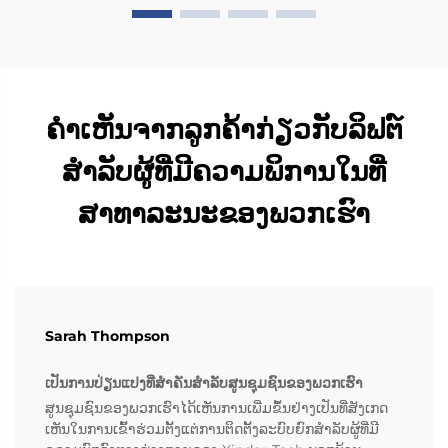
ຄຳເຫັນຈາກລູກຄ້າກ່ຽວກັບລິຟຕ໌
ສຳລັບຜູ້ທີ່ມີຄວາມພິການໃນທີ່
ສາທາລະນະຂອງພວກເຮົາ
Sarah Thompson
ເປັນການປ່ຽນແປງທີ່ສຳຄັນສຳລັບສູນຊຸມຊົນຂອງພວກເຮົາ
ສູນຊຸມຊົນຂອງພວກເຮົາໄດ້ເຫັນການເພີ່ມຂຶ້ນຢ່າງເປັນທີ່ສັງເກດ
ເຫັນໃນການເຂົ້າຮ່ວມຕັ້ງແຕ່ການຕິດຕັ້ງລະບົບຍົກສຳລັບຜູ້ທີ່ມີ