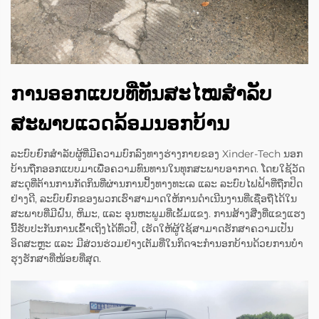
ການອອກແບບທີ່ທັນສະໄໝສຳລັບ
ສະພາບແວດລ້ອມນອກບ້ານ
ລະບົບຍົກສຳລັບຜູ້ທີ່ມີຄວາມບົກລົງທາງຮ່າງກາຍຂອງ Xinder-Tech ນອກ
ບ້ານຖືກອອກແບບມາເພື່ອຄວາມທົນທານໃນທຸກສະພາບອາກາດ. ໂດຍໃຊ້ວັດ
ສະດຸທີ່ຕ້ານການກັດກິນທີ່ຜ່ານການປິ້ງທາງທະເລ ແລະ ລະບົບໄຟຟ້າທີ່ຖືກປິດ
ຢ່າງດີ, ລະບົບຍົກຂອງພວກເຮົາສາມາດໃຫ້ການດຳເນີນງານທີ່ເຊື່ອຖືໄດ້ໃນ
ສະພາບທີ່ມີຝົນ, ຫິມະ, ແລະ ອຸນຫະພູມທີ່ເຂັ້ມແຂງ. ການສ້າງສີ່ງທີ່ແຂງແຮງ
ນີ້ຮັບປະກັນການເຂົ້າເຖິງໄດ້ທົ່ວປີ, ເຮັດໃຫ້ຜູ້ໃຊ້ສາມາດຮັກສາຄວາມເປັນ
ອິດສະຫຼະ ແລະ ມີສ່ວນຮ່ວມຢ່າງເຕັມທີ່ໃນກິດຈະກຳນອກບ້ານດ້ວຍການບໍາ
ຮຸງຮັກສາທີ່ໜ້ອຍທີ່ສຸດ.