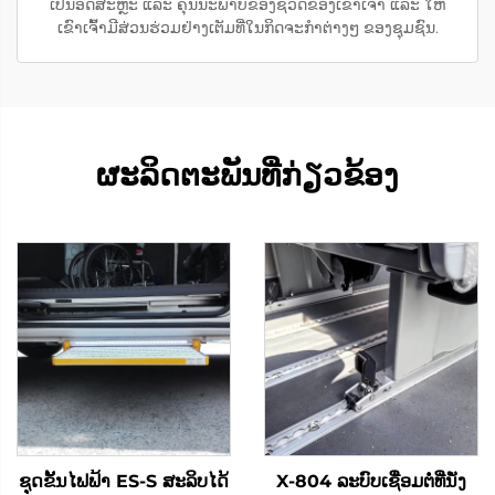
ເປັນອິດສະຫຼະ ແລະ ຄຸນນະພາບຂອງຊີວິດຂອງເຂົາເຈົ້າ ແລະ ໃຫ້
ເຂົາເຈົ້າມີສ່ວນຮ່ວມຢ່າງເຕັມທີ່ໃນກິດຈະກຳຕ່າງໆ ຂອງຊຸມຊົນ.
ຜະລິດຕະພັນທີ່ກ່ຽວຂ້ອງ
ຊຸດຂັ້ນໄຟຟ້າ ES-S ສະລິບໄດ້
X-804 ລະບົບເຊື່ອມຕໍ່ທີ່ນັ່ງ