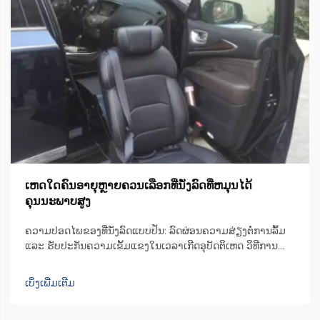
ເຫດໃດຄົນອາຍຸຫຼາຍຄວນເລືອກທີ່ນັ່ງລົດທີ່ຫມຸນໄດ້
ຄຸນນະພາບສູງ
ຄວາມປອດໄພຂອງທີ່ນັ່ງລົດແບບປັ່ນ: ລົດຜ່ອນຄວາມສ່ຽງຕໍ່ການລົ້ມ
ແລະ ຮັບປະກັນຄວາມເຂັ້ມແຂງໃນເວລາເກີດອຸບັດຕິເຫດ ວິທີການ
ອອກແບບທີ່ນັ່ງລົດແບບປັ່ນເພື່ອຫຼຸດຜ່ອນຄວາມບໍ່ສະຖຽນລະຫວ່າງ
ການຍ້າຍຕົວ ເກົ້າອີ້ຫຼືທີ່ນັ່ງມີເຄື່ອງຈັກທີ່ສາມາດປັ່ນໄດ້ເປັນພິເສດ ເຊິ່ງ
ເບິ່ງເພີ່ມເຕີມ
ຊ່ວຍປັ່ນທີ່ນັ່ງໄປ 90 ອົງສາໄປທາງດ້ານປະຕູລົດ ເພື່ອໃຫ້ຜູ້ໃຊ້...