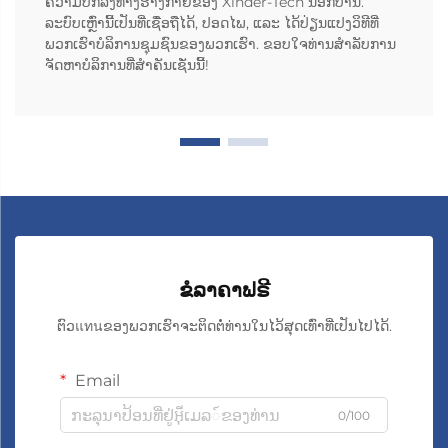
ຄວາມບົກລົງທາງຮ່າງກາຍຂອງ Xinder-Tech ນອກບ້ານ.
ລະບົບເຫຼົ່ານີ້ເປັນທີ່ເຊື່ອຖືໄດ້, ປອດໄພ, ແລະ ໄດ້ປ່ຽນແປງວິທີທີ່
ພວກເຮົາບໍລິການຊຸມຊົນຂອງພວກເຮົາ. ຂອບໃຈທ່ານສຳລັບການ
ຈັດຫາບໍລິການທີ່ສຳຄັນເຊັ່ນນີ້!
ຂໍລາຄາຟຣີ
ຕົວแทนຂອງພວກເຮົາຈະຕິດຕໍ່ທ່ານໃນໄວ້ສຸດເທົ່າທີ່ເປັນໄປໄດ້.
Email
0/100