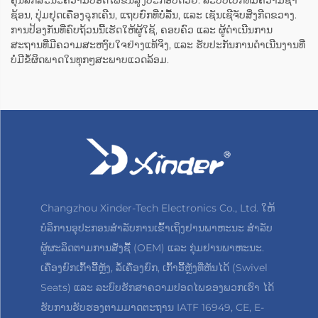
ຄຸນລັກສະນະຄວາມປອດໄພຂັ້ນສູງປະກອບດ້ວຍ: ລະບົບເບີກທີ່ມີຄວາມຊ້ຳ
ຊ້ອນ, ປຸ່ມຢຸດເຄື່ອງฉຸກເຄີນ, ແຖບຍົກທີ່ບໍ່ລື້ນ, ແລະ ເຊັນເຊີຈັບສິ່ງກີດຂວາງ.
ການປ້ອງກັນທີ່ຄົບຖ້ວນນີ້ເຮັດໃຫ້ຜູ້ໃຊ້, ຄອບຄົວ ແລະ ຜູ້ດຳເນີນການ
ສະຖານທີ່ມີຄວາມສະຫງົບໃຈຢ່າງແທ້ຈິງ, ແລະ ຮັບປະກັນການດຳເນີນງານທີ່
ບໍ່ມີຂໍ້ຜິດພາດໃນທຸກໆສະພາບແວດລ້ອມ.
Changzhou Xinder-Tech Electronics Co., Ltd. ໃຫ້
ບໍລິການອຸປະກອນສຳລັບການເຂົ້າເຖິງຢານພາຫະນະ ສຳລັບ
ຜູ້ຜະລິດຕາມການສັ່ງຊື້ (OEM) ແລະ ກຸ່ມຢານພາຫະນະ.
ເຄື່ອງຍົກເກົ້າອີ້ຫຼັງ, ລໍ້ເຄື່ອງຍົກ, ເກົ້າອີ້ຫຼັງທີ່ຫັນໄດ້ (Swivel
Seats) ແລະ ລະບົບຮັກສາຄວາມປອດໄພຂອງພວກເຮົາ ໄດ້
ຮັບການຮັບຮອງຕາມມາດຕະຖານ IATF 16949, CE, E-