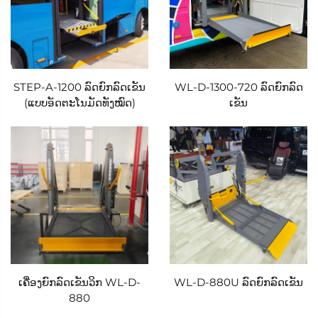
ມີຮູບຮ່າງທີ່ລຽບງ່າຍທີ່ສຸດ—ຖືກເຊື່ອງໄວ້ຢ່າງສົມບູນພາຍໃຕ້
ລົດເມື່ອເກັບ, ໂດຍບໍ່ມີຜົນກະທົບຕໍ່ການອອກແບບພາຍນອກ ຫຼື
ອາກາດພະຍຸຂອງລົດ. ທຸກທາງເລືອກການຕິດຕັ້ງຖືກດຳເນີນ
STEP-A-1200 ລົດຍົກລົດເຂັນ
WL-D-1300-720 ລົດຍົກລົດ
ການໂດຍຊ່າງຕິດຕັ້ງທີ່ໄດ້ຮັບການຢັ້ງຢືນຈາກ Xindertech,
(ແບບອັດຕະໂນມັດທັງໝົດ)
ເຂັນ
ຜູ້ທີ່ເຮັດວຽກຢ່າງໃກ້ຊິດກັບຜູ້ຈັດການຝູງຍານພາຫະນະ
ແລະ ເຈົ້າຂອງລົດເພື່ອຮັບປະກັນການຕິດຕັ້ງທີ່ຖືກຕ້ອງຕາມ
ມາດຕະຖານຄວາມປອດໄພ ແລະ ຮັກສາຄວາມແໜ້ນໜາຂອງ
ໂຄງສ້າງລົດ.
ຄຸນລັກສະນະທີ່ສຳຄັນຂອງຊຸດລົງ-ຍົກເຄື່ອນຍ້າຍຜູ້ນັ່ງລົດໄຟ
ຟ້າ Xindertech ແມ່ນການອອກແບບພື້ນທີ່ທີ່ແຂງແຮງ ແລະ
ສອດຄ່ອງກັບຜູ້ໃຊ້, ເຊິ່ງໃຫ້ຄວາມສຳຄັນຕໍ່ຄວາມປອດໄພ
ແລະ ຄວາມສະດວກສະບາຍຂອງຜູ້ນັ່ງລົດໄຟຟ້າ. ພື້ນທີ່ຖືກ
ເຄື່ອງຍົກລົດເຂັນວິກ WL-D-
WL-D-880U ລົດຍົກລົດເຂັນ
ປະກອບດ້ວຍໂລຫະອັລຢູມິນຽມທີ່ມີຄວາມແຂງແຮງສູງ ແລະ
880
ນ້ຳໜັກເບົາ - ແມ່ນວັດສະດຸທີ່ຖືກເລືອກເພາະຄວາມທົນທານທີ່