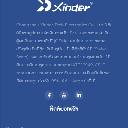
ສຳຄັນທີ່ຊ່ວຍຂັດຂວາງຄວາມສ່ຽງຂອງການຕົກ ຫຼື ບາດເຈັບ.
ແຜ່ນກັ້ນຖືກອອກແບບມາເພື່ອຮັບມືກັບການກະທົບ, ຮັບປະກັນ
Changzhou Xinder-Tech Electronics Co., Ltd. ໃຫ້
ການເຮັດວຽກທີ່ເຊື່ອຖືໄດ້ເຖິງແມ່ນໃຊ້ເປັນປະຈຳ, ແລະ ສາ
ບໍລິການອຸປະກອນສຳລັບການເຂົ້າເຖິງຢານພາຫະນະ ສຳລັບ
ມາດຫຸບລົງໄດ້ຢ່າງລຽບງ່າຍເວລາທີ່ເຄື່ອງຍົກຖືກເກັບ, ເພື່ອໃຫ້
ຜູ້ຜະລິດຕາມການສັ່ງຊື້ (OEM) ແລະ ກຸ່ມຢານພາຫະນະ.
ການຂຶ້ນລົງລົດໄດ້ຢ່າງບໍ່ມີຂໍ້ຂັດຂວາງ.
ເຄື່ອງຍົກເກົ້າອີ້ຫຼັງ, ລໍ້ເຄື່ອງຍົກ, ເກົ້າອີ້ຫຼັງທີ່ຫັນໄດ້ (Swivel
ຊຸດຍົກເຄື່ອງນັ່ງລ້ຽວ Xindertech ຖືກຂັບເຄື່ອນດ້ວຍລະບົບ
Seats) ແລະ ລະບົບຮັກສາຄວາມປອດໄພຂອງພວກເຮົາ ໄດ້
ຂັບເຄື່ອນໄຟຟ້າ-ໄຮໂດຼລິກທີ່ທັນສະໄໝ ເຊິ່ງມີຄວາມສົມດຸນທີ່
ຮັບການຮັບຮອງຕາມມາດຕະຖານ IATF 16949, CE, E-
ແນ່ນອນລະຫວ່າງຄວາມແຂງແຮງ, ຄວາມລຽບ, ແລະ
mark ແລະ ມາດຕະຖານການທົດສອບການເກີດອຸບັດຕິເຫດ.
ມີສ່ວນຕະຫຼາດໃນຈີນ 95%. ຂໍຄຳເ Ange ວ່ານີ້ເດີ!
ປະສິດທິພາບ. ຕ່າງຈາກລະບົບອາດີຕິກທີ່ອາດຈະມີສຽງດັງ ຫຼື
ບໍ່ຄົງທີ່, ຫຼື ລະບົບໄຟຟ້າທີ່ບໍ່ມີກຳລັງຍົກພຽງພໍ, ລະບົບໄຮໂດຼລິກ-
ໄຟຟ້ານີ້ປະສົມປະສານຄວາມແນ່ນອນຂອງການຄວບຄຸມ
ຕິດຕໍ່ພວກເຮົາ
ໄຟຟ້າກັບກຳລັງກົດດັນໄຮໂດຼລິກ. ຜົນໄດ້ຮັບກໍຄືຂະບວນການ
ຍົກທີ່ມີຄວາມແຮງ ແລະ ນຸ້ມນວນ—ສາມາດຍົກເຄື່ອງນັ່ງລ້ຽວ
ທີ່ໜັກທີ່ສຸດໄດ້ຢ່າງງ່າຍດາຍ ໃນຂະນະທີ່ຮັກສາການ