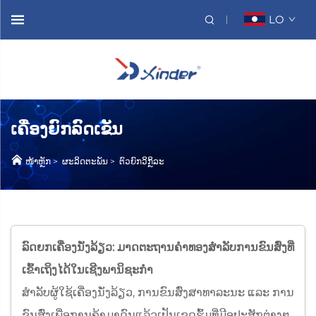
LO
ເຄື່ອງຍົກລົດເຂັນ
ໜ້າຫຼັກ
>
ຜະລິດຕະພັນ
>
ຕົວຍົກວິກຼິລະ
ລົດຍກເຄື່ອງນັ່ງລ້ຽວ: ມາດຕະຖານຄຳທອງສຳລັບການຂົນສົ່ງທີ່
ເຂົ້າເຖິງໄດ້ໃນເຊີງພານິຊະກຳ
ສຳລັບຜູ້ໃຊ້ເຄື່ອງນັ່ງລ້ຽວ, ການຂົນສົ່ງສາທາລະນະ ແລະ ການ
ຂົນສົ່ງເພື່ອການຄ້າມາດົນແລ້ວເປັນເຂດຮົ້ມທີ່ມີອຸປະສັກຕ່າງໆ