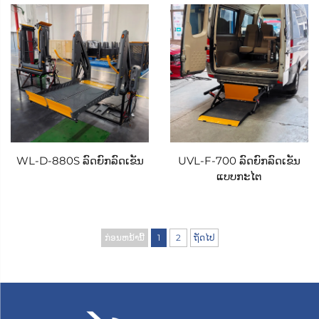
ດີເລີດ, ຄວາມຕ້ານທານຕໍ່ການກັດກ່ອນ, ແລະ ຄວາມສາມາດ
ໃນການຮັບນ້ຳໜັກຫຼາຍໂດຍບໍ່ເພີ່ມນ້ຳໜັກໃຫ້ລົດ. ດ້ວຍ
ຄວາມສາມາດໃນການຮັບນ້ຳໜັກສູງສຸດ 350 ກິໂລ, ພື້ນທີ່
ສາມາດຮັບນ້ຳໜັກລົດໄຟຟ້າທຸກປະເພດ, ລວມທັງລຸ້ນທີ່
ແຂງແຮງ, ລົດໄຟຟ້າທີ່ມີຖ່ານໄຟໃຫຍ່, ແລະ ລົດໄຟຟ້າທີ່ມີຜູ້ໃຊ້
ພ້ອມອຸປະກອນຊ່ວຍເຄື່ອນຍ້າຍ. ພື້ນຜິວຂອງພື້ນທີ່ຖືກຕິດຕັ້ງ
ດ້ວຍເຄື່ອງໝາຍກັນລື້ນ, ທີ່ຖືກອອກແບບມາເພື່ອໃຫ້ການຈັບ
WL-D-880S ລົດຍົກລົດເຂັນ
UVL-F-700 ລົດຍົກລົດເຂັນ
ແບບກະໄຕ
ພື້ນທີ່ທີ່ດີເລີດ ເຖິງແມ່ນໃນສະພາບອາກາດທີ່ເປັນນ້ຳ ຫຼື ແຂງ,
ເພື່ອປ້ອງກັນການລື້ນຂອງລົດໄຟຟ້າໃນຂະນະທີ່ກຳລັງຍົກຂຶ້ນ
ຫຼື ລົງ. ເພື່ອເພີ່ມຄວາມປອດໄພ, ພື້ນທີ່ມີແຜ່ນກັ້ນອັດຕະໂນມັດ
ກ່ອນຫນ້ານີ້
1
2
ຖັດໄປ
ທາງດ້ານໜ້າ ແລະ ດ້ານຫຼັງທີ່ເປີດໃຊ້ງານອັດຕະໂນມັດເມື່ອ
ເຄື່ອງຍົກຖືກເປີດ. ແຜ່ນກັ້ນທີ່ແຂງແຮງເຫຼົ່ານີ້ສ້າງເຂດປອດໄພ
ອ້ອມຮອບພື້ນທີ່, ປ້ອງກັນການເຄື່ອນຍ້າຍອອກຈາກພື້ນທີ່ໃນ
ຂະນະທີ່ກຳລັງຍົກ ຫຼື ລົງ - ເປັນມາດຕະການຄວາມປອດໄພທີ່