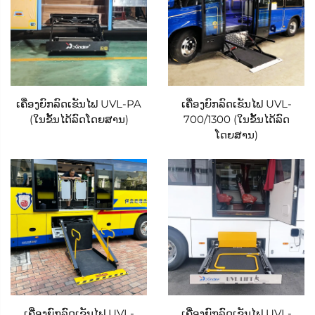
ລົດທຳມະດາໃຫ້ກາຍເປັນພື້ນທີ່ທີ່ມີຄວາມລວມເອົາ, ໃຫ້
ອຳນາດແກ່ຜູ້ໃຊ້ເຄື່ອງນັ່ງລ້ຽວໃນການເດີນທາງຢ່າງໝັ້ນໃຈ
ໃນຂະນະທີ່ຮັກສາການເຮັດວຽກ ແລະ ຄວາມສະດວກ
ສະບາຍຂອງລົດໄວ້ສຳລັບຜູ້ໂດຍສານທຸກຄົນ.
ເຄື່ອງຍົກລົດເຂັນໄຟ UVL-PA
ເຄື່ອງຍົກລົດເຂັນໄຟ UVL-
ໃນຫົວໃຈຂອງຊຸດລົງໄຟຟ້າ Xindertech ແມ່ນການອອກ
(ໃນຂັ້ນໄດ້ລົດໂດຍສານ)
700/1300 (ໃນຂັ້ນໄດ້ລົດ
ແບບຕິດຕັ້ງທີ່ຫຼາກຫຼາຍ, ຊຶ່ງຮອງຮັບການຈັດວາງທີ່ແຕກຕ່າງ
ໂດຍສານ)
ກັນຂອງລົດເມ ແລະ ລົດພານຸໄພທຸລະກິດໂດຍບໍ່ມີຜົນກະທົບຕໍ່
ພື້ນທີ່ ຫຼື ປະສິດທິພາບ. ຕ່າງຈາກລົດໄຟຟ້າທີ່ໃຊ້ໄດ້ທຸກປະເພດ
ທີ່ຕ້ອງການການດັດແປງລົດຢ່າງກວ້າງຂວາງ ຫຼື ສະລະເສຍ
ຄວາມສະດວກສະບາຍຂອງຜູ້ໂດຍສານ, ວິທີແກ້ໄຂຂອງ
Xindertech ມີທາງເລືອກການຕິດຕັ້ງຫຼັກສາມຢ່າງ, ແຕ່ລະ
ຢ່າງຖືກອອກແບບມາເພື່ອສູງສຸດຂອງການນຳໃຊ້ ແລະ ລະດັບ
ການລົບກວນໃຫ້ໜ້ອຍທີ່ສຸດ: ຢູ່ພາຍໃຕ້ຂັ້ນໄດຂອງລົດ, ໃນ
ເຄື່ອງຍົກລົດເຂັນໄຟ UVL-
ເຄື່ອງຍົກລົດເຂັນໄຟ UVL-
ຫ້ອງເກັບສຳເລັດ, ຫຼື ພາຍໃຕ້ຕົວຖັງ. ການຕິດຕັ້ງພາຍໃຕ້ຂັ້ນໄດ