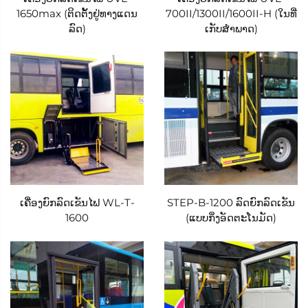
1650max (ຕິດຕັ້ງຢູ່ທາງແດນ
700II/1300II/1600II-H (ໃນທີ່
ເໝາະສຳລັບລົດເມ ແລະ ລົດແຄຝັງທີ່ມີພື້ນທີ່ເກັບຂອງຈຳກັດ,
ລົດ)
ເກັບສຳພາດ)
ເນື່ອງຈາກມັນເກັບລົດໄຟຟ້າໄວ້ຢ່າງເປັນລະບຽບພາຍໃຕ້
ຂັ້ນໄດເຂົ້າ-ອອກ—ບໍ່ເຫັນເມື່ອບໍ່ໃຊ້, ແຕ່ສາມາດເຂົ້າເຖິງໄດ້
ງ່າຍເມື່ອຕ້ອງການ. ຮູບແບບນີ້ຊ່ວຍລຶບລ້າງຄວາມຈຳເປັນທີ່ຈະ
ຕ້ອງສະລະທີ່ນັ່ງ ຫຼື ພື້ນທີ່ເກັບຂອງ, ຮັບປະກັນວ່າລົດສາມາດ
ຮັກສາຄວາມຈຸຜູ້ໂດຍສານຕາມເດີມໄດ້ ໃນຂະນະທີ່ເພີ່ມ
ຄວາມສາມາດໃນການເຂົ້າເຖິງ. ສຳລັບລົດພານຸໄພທຸລະກິດ
ຂະໜາດໃຫຍ່ເຊັ່ນ ລົດເມຮັບ-ສ่ง ຫຼື ລົດແຄຝັງທີ່ໃຊ້ໃນການ
ຂົນສົ່ງທາງການແພດ, ການຕິດຕັ້ງໃນຫ້ອງເກັບສຳເລັດໃຫ້ວິທີ
ເຄື່ອງຍົກລົດເຂັນໄຟ WL-T-
STEP-B-1200 ລົດຍົກລົດເຂັນ
1600
(ແບບກິ່ງອັດຕະໂນມັດ)
ແກ້ໄຂທີ່ລຽບງ່າຍ: ລົດໄຟຟ້າຖືກເຊື່ອມເຂົ້າກັບພື້ນທີ່ຂົນສົ່ງ,
ພ້ອມກັບແຜ່ນຍືດຫຍຸ່ນທີ່ຍືດອອກໄປດ້ານນອກເມື່ອເປີດໃຊ້
ງານ, ເຊິ່ງບໍ່ມີຜົນກະທົບຕໍ່ພື້ນທີ່ຜູ້ໂດຍສານຫຼັກ. ສ່ວນການຕິດ
ຕັ້ງພາຍໃຕ້ຕົວຖັງ, ແມ່ນຖືກອອກແບບມາສຳລັບລົດທີ່ມີລະດັບ
ຄວາມສູງຈາກພື້ນດິນສູງ, ເຊັ່ນ ລົດແຄຝັງທີ່ໃຊ້ງານໜັກ, ແລະ