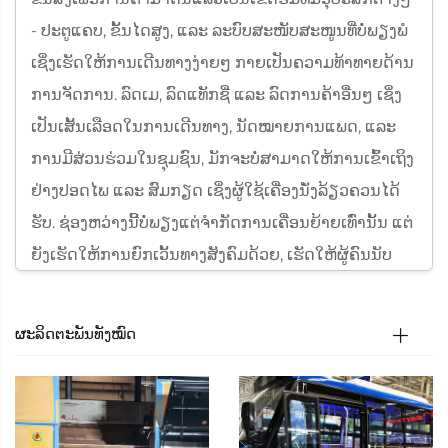
- ປະຕູແຄບ, ຂັ້ນໄດສູງ, ແລະ ລະບົບສະໜັບສະໜູນທີ່ບໍ່ພຽງພໍ
ເຊິ່ງເຮັດໃຫ້ການເດີນທາງງ່າຍໆ ກາຍເປັນຄວາມທ້າທາຍດ້ານ
ການຈັດການ. ລົດເມ, ລົດແທັກຊີ່ ແລະ ລົດການຄ້າອື່ນໆ ເຊິ່ງ
ເປັນເສັ້ນເລືອດໃນການເດີນທາງ, ນັດໝາຍການແພດ, ແລະ
ການມີສ່ວນຮ່ວມໃນຊຸມຊົນ, ມັກຈະບໍ່ສາມາດໃຫ້ການເຂົ້າເຖິງ
ຢ່າງປອດໄພ ແລະ ສົມກຽດ ເຊິ່ງຜູ້ໃຊ້ເຄື່ອງນັ່ງລ້ຽວຄວນໄດ້
ຮັບ. ຊ່ອງຫວ່າງນີ້ບໍ່ພຽງແຕ່ຈຳກັດການເຄື່ອນຍ້າຍເທົ່ານັ້ນ ແຕ່
ຍັງເຮັດໃຫ້ການຍົກເວັ້ນທາງສັງຄົມດ້ວຍ, ເຮັດໃຫ້ຜູ້ຄົນນັບ
ລ້ານບໍ່ສາມາດເຂົ້າຮ່ວມຢ່າງເຕັມທີ່ໃນຊີວິດປະຈຳວັນ. ເພື່ອ
ແກ້ໄຂຄວາມຕ້ອງການທີ່ສຳຄັນນີ້, Xindertech ໄດ້ອອກແບບ
ຜະລິດຕະພັນທັງໝົດ
ຊຸດລົງ-ຍົກສຳລັບຜູ້ໃຊ້ເຄື່ອງນັ່ງລ້ຽວ - ຊຸດແກ້ໄຂດ້ານການ
ເຂົ້າເຖິງໂດຍສະເພາະ ທີ່ອອກແບບມາສຳລັບລົດເມ ແລະ ລົດ
ການຄ້າ. ໂດຍໃຫ້ຄວາມສຳຄັນຕໍ່ຄວາມປອດໄພ, ປະສິດທິພາບ
ແລະ ການຜະສົມຜະສານຢ່າງລຽບງ່າຍ, ລົງ-ຍົກເຫຼົ່ານີ້ປ່ຽນ