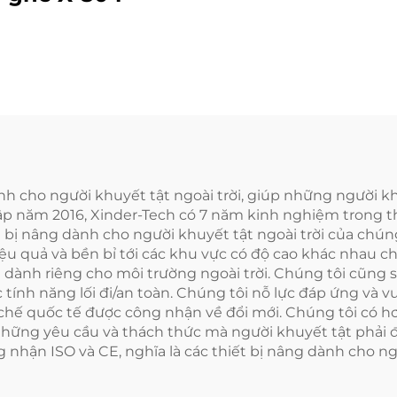
ành cho người khuyết tật ngoài trời, giúp những người k
p năm 2016, Xinder-Tech có 7 năm kinh nghiệm trong thi
ết bị nâng dành cho người khuyết tật ngoài trời của chún
u quả và bền bỉ tới các khu vực có độ cao khác nhau ch
ành riêng cho môi trường ngoài trời. Chúng tôi cũng s
 tính năng lối đi/an toàn. Chúng tôi nỗ lực đáp ứng và 
chế quốc tế được công nhận về đổi mới. Chúng tôi có hơ
hớ những yêu cầu và thách thức mà người khuyết tật phải 
g nhận ISO và CE, nghĩa là các thiết bị nâng dành cho ng