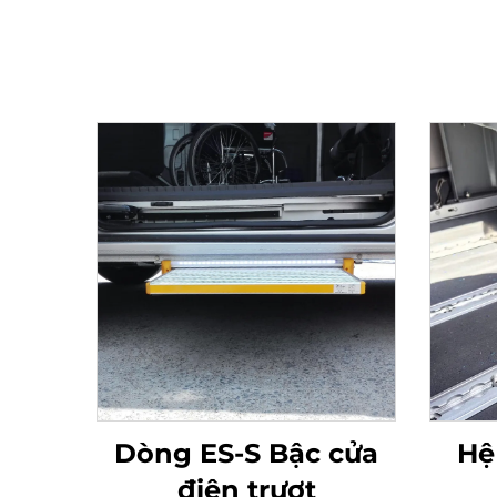
Dòng ES-S Bậc cửa
Hệ
điện trượt