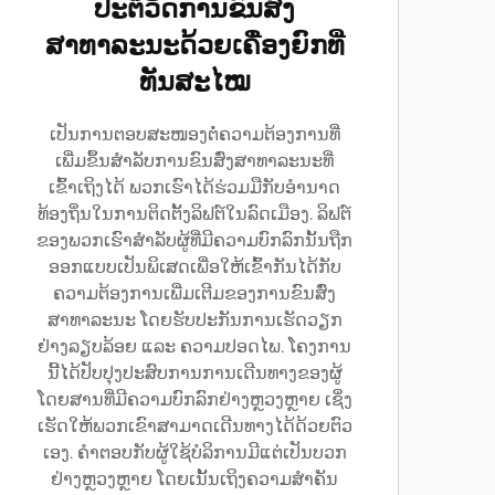
ປະຕິວັດການຂົນສົ່ງ
ສາທາລະນະດ້ວຍເຄື່ອງຍົກທີ່
ທັນສະໄໝ
ເປັນການຕອບສະໜອງຕໍ່ຄວາມຕ້ອງການທີ່
ເພີ່ມຂຶ້ນສຳລັບການຂົນສົ່ງສາທາລະນະທີ່
ເຂົ້າເຖິງໄດ້ ພວກເຮົາໄດ້ຮ່ວມມືກັບອຳນາດ
ທ້ອງຖິ່ນໃນການຕິດຕັ້ງລິຟຕ໌ໃນລົດເມືອງ. ລິຟຕ໌
ຂອງພວກເຮົາສຳລັບຜູ້ທີ່ມີຄວາມບົກລົກນັ້ນຖືກ
ອອກແບບເປັນພິເສດເພື່ອໃຫ້ເຂົ້າກັນໄດ້ກັບ
ຄວາມຕ້ອງການເພີ່ມເຕີມຂອງການຂົນສົ່ງ
ສາທາລະນະ ໂດຍຮັບປະກັນການເຮັດວຽກ
ຢ່າງລຽບລ້ອຍ ແລະ ຄວາມປອດໄພ. ໂຄງການ
ນີ້ໄດ້ປັບປຸງປະສົບການການເດີນທາງຂອງຜູ້
ໂດຍສານທີ່ມີຄວາມບົກລົກຢ່າງຫຼວງຫຼາຍ ເຊິ່ງ
ເຮັດໃຫ້ພວກເຂົາສາມາດເດີນທາງໄດ້ດ້ວຍຕົວ
ເອງ. ຄຳຕອບກັບຜູ້ໃຊ້ບໍລິການມີແຕ່ເປັນບວກ
ຢ່າງຫຼວງຫຼາຍ ໂດຍເນັ້ນເຖິງຄວາມສຳຄັນ