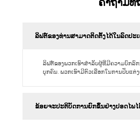
ຄຳຖາມທີ່ຖ
ລິຟຕ໌ຂອງທ່ານສາມາດຕິດຕັ້ງໄດ້ໃນລົດປະ
ລິຟຕ໌ຂອງພວກເຮົາສຳລັບຜູ້ທີ່ມີຄວາມບົກລ
ບຸກຄົນ. ພວກເຮົາມີຕົວເລືອກໃນການປັບແຕ່ງເພື
ຂ້ອຍຈະປະຕິບັດການຍົກຂຶ້ນຢ່າງປອດໄພ