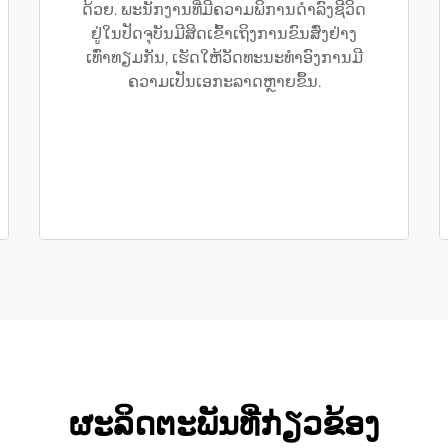
ດ້ວຍ. ພະນັກງານທີ່ມີຄວາມພິການດຳລົງຊີວິດ
ຢູ່ໃນປັດຈຸບັນມີສິດເຂົ້າເຖິງການຂົນສົ່ງຢ່າງ
ເທົ່າທຽມກັນ, ເຮັດໃຫ້ວັດທະນະທຳອົງການມີ
ຄວາມເປັນເອກະລາດຫຼາຍຂຶ້ນ.
ຜະລິດຕະພັນທີ່ກ່ຽວຂ້ອງ