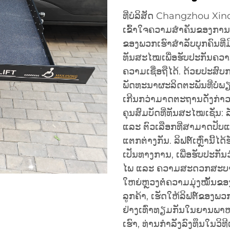
ທີ່ບໍລິສັດ Changzhou Xin
ເຂົ້າໃຈຄວາມສຳຄັນຂອງການເຄ
ຂອງພວກເຮົາສຳລັບບຸກຄົນທີ່
ທັນສະໄໝເພື່ອຮັບປະກັນຄວ
ຄວາມເຊື່ອຖືໄດ້. ດ້ວຍປະສົບ
ພັດທະນາຜະລິດຕະພັນທີ່ບໍ່ພຽ
ເກີນກວ່າມາດຕະຖານດັ່ງກ່າວອ
ຄຸນສົມບັດທີ່ທັນສະໄໝເຊັ່ນ: 
ແລະ ຕົວເລືອກທີ່ສາມາດປັບແ
ແຕກຕ່າງກັນ. ລິຟຕ໌ເຫຼົ່ານີ້
ເປັນທາງການ, ເພື່ອຮັບປະກັນ
ໄພ ແລະ ຄວາມສະດວກສະບາຍສູງ
ໃຫຍ່ຫຼວງຕໍ່ຄວາມມຸ່ງໝັ້ນ
ລູກຄ້າ, ເຮັດໃຫ້ລິຟຕ໌ຂອງພວກ
ຢ່າງເທົ່າທຽມກັນໃນຍານພາ
ເຮົາ, ທ່ານກຳລັງລົງທຶນໃນວິທ