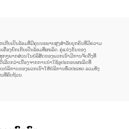
ກີບເປັນລ້ອມທີ່ມີຄຸນນະພາບສູງສຳລັບບຸກຄົນທີ່ມີຄວາມ
ື່ອງຍົກເກີບເປັນລ້ອມທີ່ຜະລິດ. ຄູ່ແຂ່ງຂັນຂອງ
ຸກໆພາກສ່ວນໃນບໍລິສັດຂອງພວກເຮົາມີການຈັດຕັ້ງທີ່
ີ່ດີເລີດກວ່າເນື່ອງຈາກການນຳໃຊ້ອຸປະກອນຜະລິດທີ່
່ວນບໍລິການຂອງພວກເຮົາໃຫ້ບໍລິການທົ່ວປະເທດ ລວມທັງ
ທີ່ຄົບຖ້ວນ.