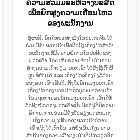
ຄວາມຮ່ວມມືລະຫວ່າງບໍລິສັດ
ເພື່ອຍົກສູງຄວາມເຄື່ອນໄຫວ
ຂອງພະນັກງານ
ຜູ້ຜະລິດລົດໃຫຍ່ແຫ່ງໜຶ່ງໃນປະເທດຈີນໄດ້
ຮ່ວມມືກັບພວກເຮົາເພື່ອຕິດຕັ້ງເຄື່ອງຍົກສຳລັບ
ພະນັກງານທີ່ມີຄວາມພິການໃນຟະລີດຂອງ
ພວກເຂົາ. ໂດຍເຫັນຄວາມຈຳເປັນໃນການ
ສ້າງຄວາມເທົ່າທຽມ, ພວກເຂົາໄດ້ສັ່ງຊື້ເກົ້າອີ້
ຫຼຸນທີ່ຫັນໄດ້ ແລະ ເຄື່ອງຍົກເຄື່ອງນັ່ງລໍ້ລ້ອນ
ຂອງພວກເຮົາເພື່ອຕິດຕັ້ງໃນລົດຂອງພວກເຂົາ.
ເຄື່ອງຍົກຂອງພວກເຮົາຖືກບູລະນາການເຂົ້າ
ໃນແຖວການຜະລິດຂອງພວກເຂົາ, ເຮັດໃຫ້
ລົດທັງໝົດຂອງພວກເຂົາເປັນມິດຕໍ່ຜູ້ທີ່ມີຄວາມ
ພິການ. ການຮ່ວມມືຄັ້ງນີ້ບໍ່ພຽງແຕ່ສະແດງ
ເຖິງຄວາມມຸ່ງໝັ້ນຂອງພວກເຮົາຕໍ່ການ
ເຂົ້າເຖິງໄດ້ເທົ່ານັ້ນ, ແຕ່ຍັງເນັ້ນເຖິງຄວາມ
ສຳຄັນຂອງຄວາມເທົ່າທຽມໃນທີ່ເຮັດວຽກອີກ