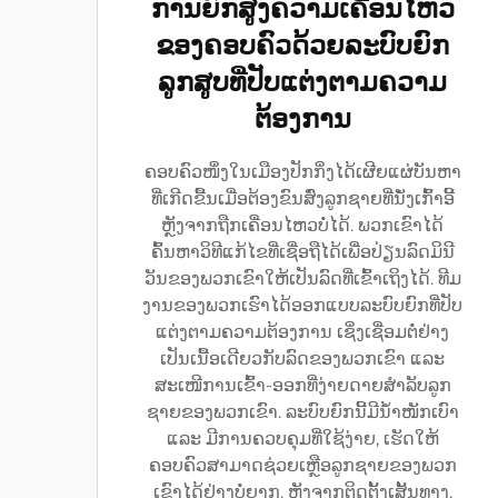
ການຍົກສູງຄວາມເຄື່ອນໄຫວ
ຂອງຄອບຄົວດ້ວຍລະບົບຍົກ
ລູກສູບທີ່ປັບແຕ່ງຕາມຄວາມ
ຕ້ອງການ
ຄອບຄົວໜຶ່ງໃນເມືອງປັກກິ່ງໄດ້ເຜີຍແຜ່ບັນຫາ
ທີ່ເກີດຂື້ນເມື່ອຕ້ອງຂົນສົ່ງລູກຊາຍທີ່ນັ່ງເກົ້າອີ້
ຫຼັງຈາກຖືກເຄື່ອນໄຫວບໍ່ໄດ້. ພວກເຂົາໄດ້
ຄົ້ນຫາວິທີແກ້ໄຂທີ່ເຊື່ອຖືໄດ້ເພື່ອປ່ຽນລົດມິນີ
ວັນຂອງພວກເຂົາໃຫ້ເປັນລົດທີ່ເຂົ້າເຖິງໄດ້. ທີມ
ງານຂອງພວກເຮົາໄດ້ອອກແບບລະບົບຍົກທີ່ປັບ
ແຕ່ງຕາມຄວາມຕ້ອງການ ເຊິ່ງເຊື່ອມຕໍ່ຢ່າງ
ເປັນເນື້ອເດີຍວກັບລົດຂອງພວກເຂົາ ແລະ
ສະເໜີການເຂົ້າ-ອອກທີ່ງ່າຍດາຍສຳລັບລູກ
ຊາຍຂອງພວກເຂົາ. ລະບົບຍົກນີ້ມີນ້ຳໜັກເບົາ
ແລະ ມີການຄວບຄຸມທີ່ໃຊ້ງ່າຍ, ເຮັດໃຫ້
ຄອບຄົວສາມາດຊ່ວຍເຫຼືອລູກຊາຍຂອງພວກ
ເຂົາໄດ້ຢ່າງບໍ່ຍາກ. ຫຼັງຈາກຕິດຕັ້ງເສັ້ນທາງ,