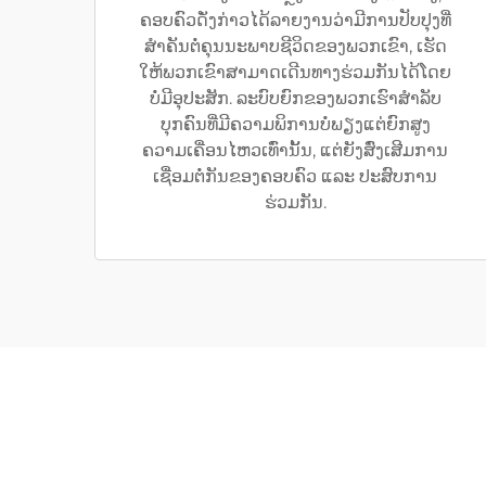
ຄອບຄົວດັ່ງກ່າວໄດ້ລາຍງານວ່າມີການປັບປຸງທີ່
ສຳຄັນຕໍ່ຄຸນນະພາບຊີວິດຂອງພວກເຂົາ, ເຮັດ
ໃຫ້ພວກເຂົາສາມາດເດີນທາງຮ່ວມກັນໄດ້ໂດຍ
ບໍ່ມີອຸປະສັກ. ລະບົບຍົກຂອງພວກເຮົາສຳລັບ
ບຸກຄົນທີ່ມີຄວາມພິການບໍ່ພຽງແຕ່ຍົກສູງ
ຄວາມເຄື່ອນໄຫວເທົ່ານັ້ນ, ແຕ່ຍັງສົ່ງເສີມການ
ເຊື່ອມຕໍ່ກັນຂອງຄອບຄົວ ແລະ ປະສົບການ
ຮ່ວມກັນ.