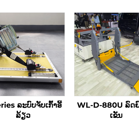
ies ລະບົບຈັບເກົ້າອີ້
WL-D-880U ລົດຍົ
ລ້ຽວ
ເຂັນ