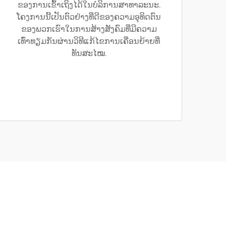
ຂອງການເຂົ້າເຖິງໄດ້ໃນບໍລິການສາທາລະນະ.
ໂຄງການນີ້ເປັນຕົວຢ່າງທີ່ດີຂອງຄວາມອຸທິດຕົນ
ຂອງພວກເຮົາໃນການສ້າງສັງຄົມທີ່ມີຄວາມ
ເທົ່າທຽມກັນຜ່ານວິທີແກ້ໄຂການເຄື່ອນຍ້າຍທີ່
ທັນສະໄໝ.