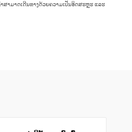
ຂົາສາມາດເດີນທາງດ້ວຍຄວາມເປັນອິດສະຫຼະ ແລະ