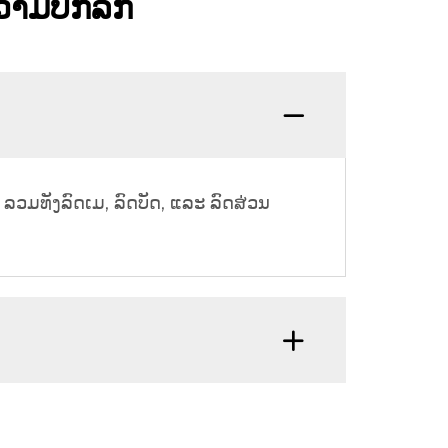
ຄວາມບົກລົກ
 ລວມທັງລົດເມ, ລົດບັດ, ແລະ ລົດສ່ວນ