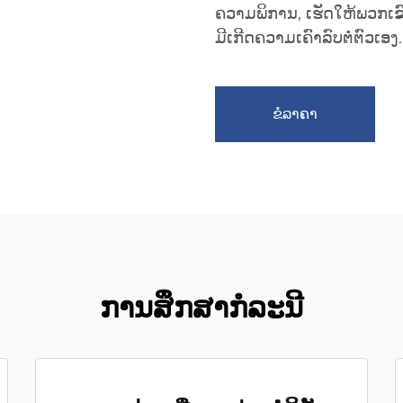
ຄວາມພິການ, ເຮັດໃຫ້ພວກເ
ມີເກີດຄວາມເຄົາລົບຕໍ່ຕົວເອງ.
ຂໍລາຄາ
ການສຶກສາກໍລະນີ