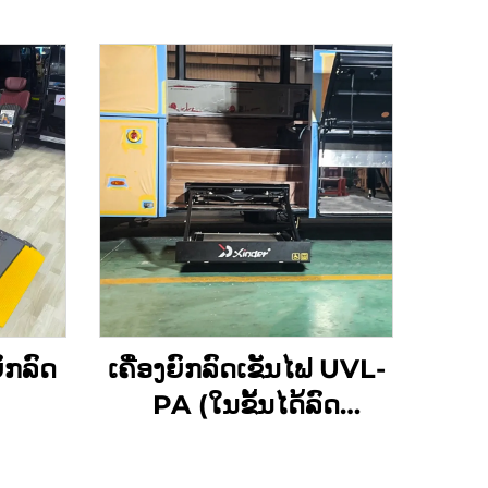
ກລົດ
ເຄື່ອງຍົກລົດເຂັນໄຟ UVL-
PA (ໃນຂັ້ນໄດ້ລົດ
ໂດຍສານ)