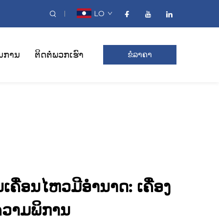
LO
ນການ
ຕິດຕໍ່ພວກເຮົາ
ຂໍລາຄາ
ເຄື່ອນໄຫວມີອຳນາດ: ເຄື່ອງ
ມີຄວາມພິການ