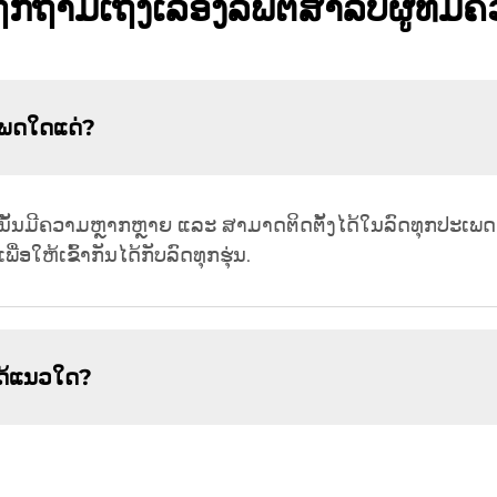
ືກຖາມເຖິງເລື່ອງລິຟຕ໌ສຳລັບຜູ້ທີ່ມີ
ເພດໃດແດ່?
ົກນັ້ນມີຄວາມຫຼາກຫຼາຍ ແລະ ສາມາດຕິດຕັ້ງໄດ້ໃນລົດທຸກປະເພດ
່ອໃຫ້ເຂົ້າກັນໄດ້ກັບລົດທຸກຮຸ່ນ.
ໄດ້ແນວໃດ?