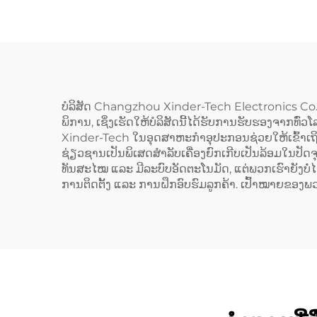
ບໍລິສັດ Changzhou Xinder-Tech Electronics Co., 
ພິການ, ເຊິ່ງເຮັດໃຫ້ບໍລິສັດນີ້ໄດ້ຮັບການຮັບຮອງຈາກທົ່
Xinder-Tech ໃນອຸດສາຫະກຳອຸປະກອນຊ່ວຍໃຫ້ເຂົ້າເຖິງລ
ຊ່ຽວຊານເປັນພິເສດສຳລັບເຄື່ອງຍົກເກີບເປັນລ້ອມໃນປັດຈຸບ
ທັນສະໄໝ ແລະ ມີລະບົບອັດຕະໂນມັດ, ແຕ່ພວກເຮົາຍັງບໍ່
ການຕິດຕັ້ງ ແລະ ການຝຶກອົບຮົມລູກຄ້າ. ເປົ້າໝາຍຂອງພວກ