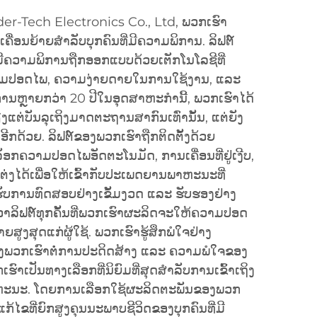
der-Tech Electronics Co., Ltd, ພວກເຮົາ
ື່ອນຍ້າຍສຳລັບບຸກຄົນທີ່ມີຄວາມພິການ. ລິຟຕ໌
ມີຄວາມພິການຖືກອອກແບບດ້ວຍເຕັກໂນໂລຊີທີ່
າມປອດໄພ, ຄວາມງ່າຍດາຍໃນການໃຊ້ງານ, ແລະ
ການຫຼາຍກວ່າ 20 ປີໃນອຸດສາຫະກຳນີ້, ພວກເຮົາໄດ້
ງແຕ່ບັນລຸເຖິງມາດຕະຖານສາກົນເທົ່ານັ້ນ, ແຕ່ຍັງ
ີກດ້ວຍ. ລິຟຕ໌ຂອງພວກເຮົາຖືກຕິດຕັ້ງດ້ວຍ
ລັອກຄວາມປອດໄພອັດຕະໂນມັດ, ການເຄື່ອນທີ່ຢູ່ເງີບ,
ຕ່ງໄດ້ເພື່ອໃຫ້ເຂົ້າກັບປະເພດຍານພາຫະນະທີ່
ໄດ້ຮັບການທົດສອບຢ່າງເຂັ້ມງວດ ແລະ ຮັບຮອງຢ່າງ
ວ່າລິຟຕ໌ທຸກຄັ້ນທີ່ພວກເຮົາຜະລິດຈະໃຫ້ຄວາມປອດ
ສຸດແກ່ຜູ້ໃຊ້. ພວກເຮົາຮູ້ສຶກພໍໃຈຢ່າງ
ຂອງພວກເຮົາຕໍ່ການປະດິດສ້າງ ແລະ ຄວາມພໍໃຈຂອງ
ເຮົາເປັນທາງເລືອກທີ່ນິຍົມທີ່ສຸດສຳລັບການເຂົ້າເຖິງ
ຫະນະ. ໂດຍການເລືອກໃຊ້ຜະລິດຕະພັນຂອງພວກ
ີແກ້ໄຂທີ່ຍົກສູງຄຸນນະພາບຊີວິດຂອງບຸກຄົນທີ່ມີ