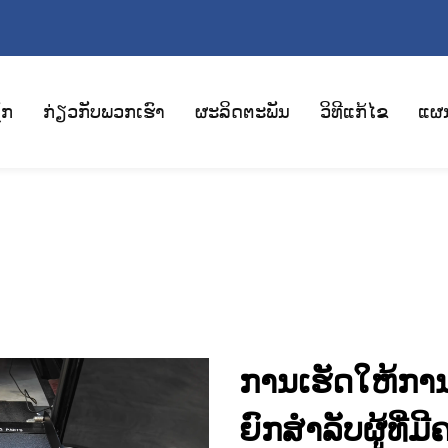
ັກ
ກ່ຽວກັບພວກເຮົາ
ຜະລິດຕະພັນ
ວິທີແກ້ໄຂ
ແຜ
ການເຮັດໃຫ້ການ
ຍົກສຳລັບຜູ້ທີ່