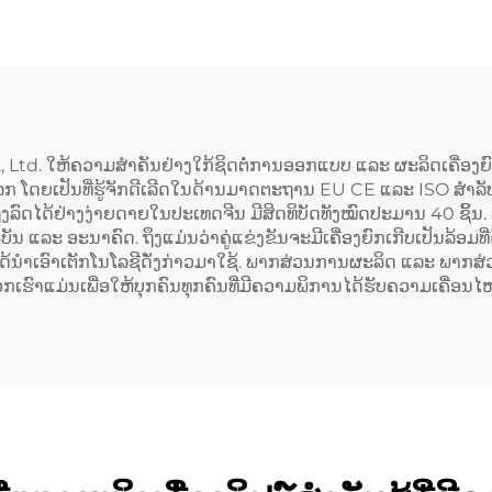
Ltd. ໃຫ້ຄວາມສຳຄັນຢ່າງໃກ້ຊິດຕໍ່ການອອກແບບ ແລະ ຜະລິດເຄື່ອງຍົກເ
ວໂລກ ໂດຍເປັນທີ່ຮູ້ຈັກດີເລີດໃນດ້ານມາດຕະຖານ EU CE ແລະ ISO ສຳລັບເຄ
ົດໄດ້ຢ່າງງ່າຍດາຍໃນປະເທດຈີນ ມີສິດທິບັດທັງໝົດປະມານ 40 ຊິ້ນ. ທ
ັນ ແລະ ອະນາຄົດ. ຖຶງແມ່ນວ່າຄູ່ແຂ່ງຂັນຈະມີເຄື່ອງຍົກເກີບເປັນລ້ອມທ
ໄດ້ນຳເອົາເຕັກໂນໂລຊີດັ່ງກ່າວມາໃຊ້. ພາກສ່ວນການຜະລິດ ແລະ ພາກສ
ເຮົາແມ່ນເພື່ອໃຫ້ບຸກຄົນທຸກຄົນທີ່ມີຄວາມພິການໄດ້ຮັບຄວາມເຄື່ອນໄຫວ