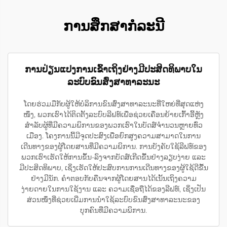
ການສຶກສາກໍລະນີ
ການປ່ຽນແປງການເຂົ້າເຖິງຢ່າງມີປະສິດທິພາບໃນ
ລະບົບຂົນສົ່ງສາທາລະນະ
ໂດຍຮ່ວມມືກັບຜູ້ໃຫ້ບໍລິການຂົນສົ່ງສາທາລະນະທີ່ໃຫຍ່ທີ່ສຸດແຫ່ງ
ໜຶ່ງ, ພວກເຮົາໄດ້ຕິດຕັ້ງລະບົບລີຟທ໌ເພື່ອຊ່ວຍເຄື່ອນຍ້າຍເກົ້າອີ້ຫຼັງ
ສຳລັບຜູ້ທີ່ມີຄວາມພິການຂອງພວກເຮົາໃນບັດສ໌ຈຳນວນຫຼາຍທົ່ວ
ເມືອງ. ໂຄງການນີ້ມີຈຸດປະສົງເພື່ອຍົກສູງຄວາມສາມາດໃນການ
ເດີນທາງຂອງຜູ້ໂດຍສານທີ່ມີຄວາມພິການ. ການບັງຄັບໃຊ້ລີຟທ໌ຂອງ
ພວກເຮົາເຮັດໃຫ້ການຂຶ້ນ-ລົງຈາກບັດສ໌ເກີດຂື້ນຢ່າງລຽບງ່າຍ ແລະ
ມີປະສິດທິພາບ, ເຊິ່ງເຮັດໃຫ້ປະສົບການການເດີນທາງຂອງຜູ້ໃຊ້ດີຂື້ນ
ຢ່າງມີນັກ. ຄຳຕອບກັບຄືນຈາກຜູ້ໂດຍສານໄດ້ເນັ້ນເຖິງຄວາມ
ງ່າຍດາຍໃນການໃຊ້ງານ ແລະ ຄວາມເຊື່ອຖືໄດ້ຂອງລີຟທ໌, ເຊິ່ງເປັນ
ສ່ວນໜຶ່ງທີ່ຊ່ວຍເພີ່ມການນຳໃຊ້ລະບົບຂົນສົ່ງສາທາລະນະຂອງ
ບຸກຄົນທີ່ມີຄວາມພິການ.