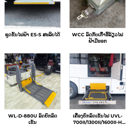
ຊຸດຂັ້ນໄຟຟ້າ ES-S ສະລິບໄດ້
WCC ລົດກັບເກົ້າອີ້ລ້ຽວໄຟ
ຟ້າມີຮອກ
WL-D-880U ລົດຍົກລົດ
ເຄື່ອງຍົກລົດເຂັນໄຟ UVL-
ເຂັນ
700II/1300II/1600II-H
(ໃນທີ່ເກັບສຳພາດ)