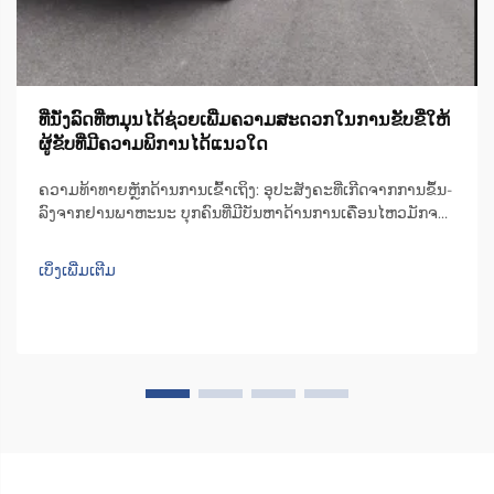
ທີ່ນັ່ງລົດທີ່ຫມຸນໄດ້ຊ່ວຍເພີ່ມຄວາມສະດວກໃນການຂັບຂີ່ໃຫ້
ຜູ້ຂັບທີ່ມີຄວາມພິການໄດ້ແນວໃດ
ຄວາມທ້າທາຍຫຼັກດ້ານການເຂົ້າເຖິງ: ອຸປະສັງຄະທີ່ເກີດຈາກການຂຶ້ນ-
ລົງຈາກຢານພາຫະນະ ບຸກຄົນທີ່ມີບັນຫາດ້ານການເຄື່ອນໄຫວມັກຈະ
ເຈີບປຸ້ມກັບຄວາມຫຍຸ້ງຍາກໃນການຂຶ້ນ-ລົງຈາກທີ່ນັ່ງລົດທົ່ວໄປ. ພື້ນທີ່
ດ້ານໃນຂອງລົດສ່ວນຫຼາຍບໍ່ພຽງພໍ, ສົ່ງຜົນໃຫ້ຜູ້ໃຊ້ຕ້ອງບີບຕົວ ຫຼື ຕື່ນ
ເບິ່ງເພີ່ມເຕີມ
ເທິງ...