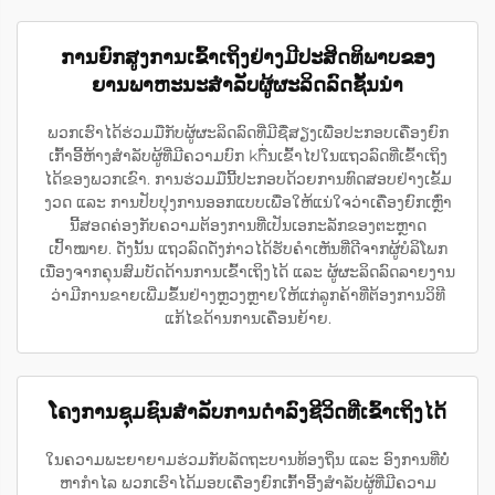
ການຍົກສູງການເຂົ້າເຖິງຢ່າງມີປະສິດທິພາບຂອງ
ຍານພາຫະນະສຳລັບຜູ້ຜະລິດລົດຊັ້ນນຳ
ພວກເຮົາໄດ້ຮ່ວມມືກັບຜູ້ຜະລິດລົດທີ່ມີຊື່ສຽງເພື່ອປະກອບເຄື່ອງຍົກ
ເກົ້າອີ້ຫ້າງສຳລັບຜູ້ທີ່ມີຄວາມບົກ khື່ນເຂົ້າໄປໃນແຖວລົດທີ່ເຂົ້າເຖິງ
ໄດ້ຂອງພວກເຂົາ. ການຮ່ວມມືນີ້ປະກອບດ້ວຍການທົດສອບຢ່າງເຂັ້ມ
ງວດ ແລະ ການປັບປຸງການອອກແບບເພື່ອໃຫ້ແນ່ໃຈວ່າເຄື່ອງຍົກເຫຼົ່າ
ນີ້ສອດຄ່ອງກັບຄວາມຕ້ອງການທີ່ເປັນເອກະລັກຂອງຕະຫຼາດ
ເປົ້າໝາຍ. ດັ່ງນັ້ນ ແຖວລົດດັ່ງກ່າວໄດ້ຮັບຄຳເຫັນທີ່ດີຈາກຜູ້ບໍລິໂພກ
ເນື່ອງຈາກຄຸນສົມບັດດ້ານການເຂົ້າເຖິງໄດ້ ແລະ ຜູ້ຜະລິດລົດລາຍງານ
ວ່າມີການຂາຍເພີ່ມຂຶ້ນຢ່າງຫຼວງຫຼາຍໃຫ້ແກ່ລູກຄ້າທີ່ຕ້ອງການວິທີ
ແກ້ໄຂດ້ານການເຄື່ອນຍ້າຍ.
ໂຄງການຊຸມຊົນສຳລັບການດຳລົງຊີວິດທີ່ເຂົ້າເຖິງໄດ້
ໃນຄວາມພະຍາຍາມຮ່ວມກັບລັດຖະບານທ້ອງຖິ່ນ ແລະ ອົງການທີ່ບໍ່
ຫາກຳໄລ ພວກເຮົາໄດ້ມອບເຄື່ອງຍົກເກົ້າອີ້ງສຳລັບຜູ້ທີ່ມີຄວາມ