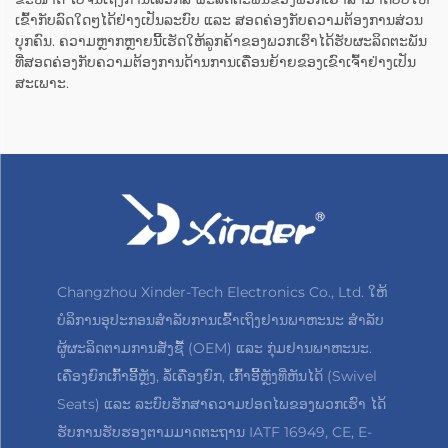
ເຂົ້າກັບລົດໃດໆໄດ້ຢ່າງເປັນລະບົບ ແລະ ສອດຄ່ອງກັບຄວາມຕ້ອງການສ່ວນ
ບຸກຄົນ. ຄວາມຫຼາກຫຼາຍນີ້ເຮັດໃຫ້ລູກຄ້າຂອງພວກເຮົາໄດ້ຮັບຜະລິດຕະພັນ
ທີ່ສອດຄ່ອງກັບຄວາມຕ້ອງການດ້ານການເຄື່ອນຍ້າຍຂອງເຂົາເຈົ້າຢ່າງເປັນ
ສະເພາະ.
Changzhou Xinder-Tech Electronics Co., Ltd. ໃຫ້
ບໍລິການອຸປະກອນສຳລັບການເຂົ້າເຖິງຢານພາຫະນະ ສຳລັບ
ຜູ້ຜະລິດຕາມການສັ່ງຊື້ (OEM) ແລະ ກຸ່ມຢານພາຫະນະ.
ເຄື່ອງຍົກເກົ້າອີ້ຫຼັງ, ລໍ້ເຄື່ອງຍົກ, ເກົ້າອີ້ຫຼັງທີ່ຫັນໄດ້ (Swivel
Seats) ແລະ ລະບົບຮັກສາຄວາມປອດໄພຂອງພວກເຮົາ ໄດ້
ຮັບການຮັບຮອງຕາມມາດຕະຖານ IATF 16949, CE, E-