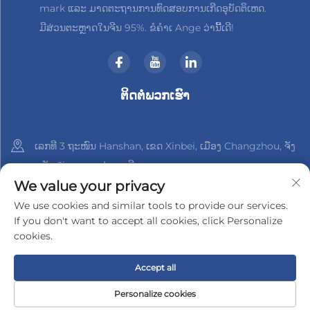
mark ແລະ ມາດຕະຖານການທົດສອບການເກີດອຸບັດຕິເຫດ.
ມີສ່ວນຕະຫຼາດໃນຈີນ 95%. ຂໍຄຳເ Ange ວ່ານີ້ເດີ!
ຕິດຕໍ່ພວກເຮົາ
ເລກທີ 3 ຖະໜົນ Hanshan, ເຂດ Xinbei, ເມືອງ Changzhou, ຈັງ
ຫວັດ Jiangsu, ປະເທດຈີນ
We value your privacy
+86-18961288218
We use cookies and similar tools to provide our services.
If you don't want to accept all cookies, click Personalize
[email protected]
cookies.
Accept all
ລິขະສິດ © 2025 າງຊູ Xinder-Tech Electronics Co., Ltd.
ນະໂຍບາຍ
ຄວາມເປັນສ່ວນຕົວ
Personalize cookies