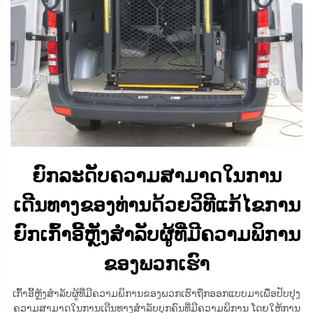
ຍົກລະດັບຄວາມສາມາດໃນການ
ເດີນທາງຂອງທ່ານດ້ວຍວິທີແກ້ໄຂການ
ຍົກເກົ້າອີ້ຫຼັງສຳລັບຜູ້ທີ່ມີຄວາມພິການ
ຂອງພວກເຮົາ
ເກົ້າອີ້ຫຼັງສຳລັບຜູ້ທີ່ມີຄວາມພິການຂອງພວກເຮົາຖືກອອກແບບມາເພື່ອປັບປຸງ
ຄວາມສາມາດໃນການເດີນທາງສຳລັບບຸກຄົນທີ່ມີຄວາມພິການ ໂດຍໃຫ້ການ