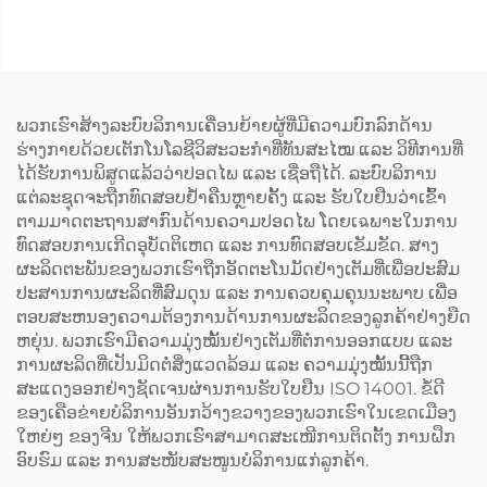
ພວກເຮົາສ້າງລະບົບລິການເຄື່ອນຍ້າຍຜູ້ທີ່ມີຄວາມບົກລົກດ້ານ
ຮ່າງກາຍດ້ວຍເຕັກໂນໂລຊີວິສະວະກຳທີ່ທັນສະໄໝ ແລະ ວິທີການທີ່
ໄດ້ຮັບການພິສູດແລ້ວວ່າປອດໄພ ແລະ ເຊື່ອຖືໄດ້. ລະບົບລິການ
ແຕ່ລະຊຸດຈະຖືກທົດສອບຢ້ຳຄືນຫຼາຍຄັ້ງ ແລະ ຮັບໃບຢືນວ່າເຂົ້າ
ຕາມມາດຕະຖານສາກົນດ້ານຄວາມປອດໄພ ໂດຍເฉພາະໃນການ
ທົດສອບການເກີດອຸບັດຕິເຫດ ແລະ ການທົດສອບເຂັມຂັດ. ສາງ
ຜະລິດຕະພັນຂອງພວກເຮົາຖືກອັດຕະໂນມັດຢ່າງເຕັມທີ່ເພື່ອປະສົມ
ປະສານການຜະລິດທີ່ສົມດຸນ ແລະ ການຄວບຄຸມຄຸນນະພາບ ເພື່ອ
ຕອບສະຫນອງຄວາມຕ້ອງການດ້ານການຜະລິດຂອງລູກຄ້າຢ່າງຍືດ
ຫຍຸ່ນ. ພວກເຮົາມີຄວາມມຸ່ງໝັ້ນຢ່າງເຕັມທີ່ຕໍ່ການອອກແບບ ແລະ
ການຜະລິດທີ່ເປັນມິດຕໍ່ສິ່ງແວດລ້ອມ ແລະ ຄວາມມຸ່ງໝັ້ນນີ້ຖືກ
ສະແດງອອກຢ່າງຊັດເຈນຜ່ານການຮັບໃບຢືນ ISO 14001. ຂໍ້ດີ
ຂອງເຄືອຂ່າຍບໍລິການອັນກວ້າງຂວາງຂອງພວກເຮົາໃນເຂດເມືອງ
ໃຫຍ່ໆ ຂອງຈີນ ໃຫ້ພວກເຮົາສາມາດສະເໜີການຕິດຕັ້ງ ການຝຶກ
ອົບຮົມ ແລະ ການສະໜັບສະໜູນບໍລິການແກ່ລູກຄ້າ.