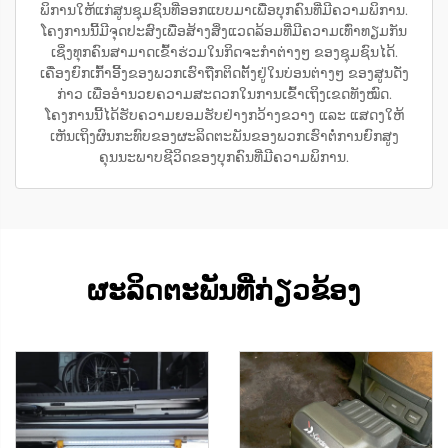
ພິການໃຫ້ແກ່ສູນຊຸມຊົນທີ່ອອກແບບມາເພື່ອບຸກຄົນທີ່ມີຄວາມພິການ.
ໂຄງການນີ້ມີຈຸດປະສົງເພື່ອສ້າງສິ່ງແວດລ້ອມທີ່ມີຄວາມເທົ່າທຽມກັນ
ເຊິ່ງທຸກຄົນສາມາດເຂົ້າຮ່ວມໃນກິດຈະກຳຕ່າງໆ ຂອງຊຸມຊົນໄດ້.
ເຄື່ອງຍົກເກົ້າອີ້ງຂອງພວກເຮົາຖືກຕິດຕັ້ງຢູ່ໃນບ່ອນຕ່າງໆ ຂອງສູນດັ່ງ
ກ່າວ ເພື່ອອຳນວຍຄວາມສະດວກໃນການເຂົ້າເຖິງເຂດທັງໝົດ.
ໂຄງການນີ້ໄດ້ຮັບຄວາມຍອມຮັບຢ່າງກວ້າງຂວາງ ແລະ ແສດງໃຫ້
ເຫັນເຖິງຜົນກະທົບຂອງຜະລິດຕະພັນຂອງພວກເຮົາຕໍ່ການຍົກສູງ
ຄຸນນະພາບຊີວິດຂອງບຸກຄົນທີ່ມີຄວາມພິການ.
ຜະລິດຕະພັນທີ່ກ່ຽວຂ້ອງ