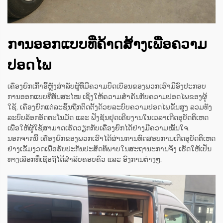
ການອອກແບບທີ່ຄ້າດສ້າງເພື່ອຄວາມ
ປອດໄພ
ເຄື່ອງຍົກເກົ້າອີ້ຫຼັງສຳລັບຜູ້ທີ່ມີຄວາມບິດເບືອນຂອງພວກເຮົາມີອົງປະກອບ
ການອອກແບບທີ່ທັນສະໄໝ ເຊິ່ງໃຫ້ຄວາມສຳຄັນກັບຄວາມປອດໄພຂອງຜູ້
ໃຊ້. ເຄື່ອງຍົກແຕ່ລະຊິ້ນຖືກຕິດຕັ້ງດ້ວຍລະບົບຄວາມປອດໄພຂັ້ນສູງ ລວມທັງ
ລະບົບລັອກອັດຕະໂນມັດ ແລະ ຟັງຊັນຢຸດເຄີຍງານໃນເວລາເກີດອຸບັດຕິເຫດ
ເພື່ອໃຫ້ຜູ້ໃຊ້ສາມາດເຮັດວຽກກັບເຄື່ອງຍົກໄດ້ຢ່າງມີຄວາມໝັ້ນໃຈ.
ນອກຈາກນີ້ ເຄື່ອງຍົກຂອງພວກເຮົາໄດ້ຜ່ານການທົດສອບການເກີດອຸບັດຕິເຫດ
ຢ່າງເຂັ້ມງວດເພື່ອຮັບປະກັນປະສິດທິພາບໃນສະຖານະການຈິງ ເຮັດໃຫ້ເປັນ
ທາງເລືອກທີ່ເຊື່ອຖືໄດ້ສຳລັບຄອບຄົວ ແລະ ອົງການຕ່າງໆ.