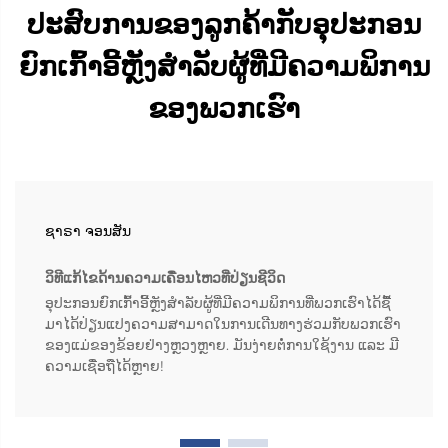
ປະສົບການຂອງລູກຄ້າກັບອຸປະກອນ
ຍົກເກົ້າອີ້ຫຼັງສຳລັບຜູ້ທີ່ມີຄວາມພິການ
ຂອງພວກເຮົາ
ຊາຣາ ຈອນສັນ
ວິທີແກ້ໄຂດ້ານຄວາມເຄື່ອນໄຫວທີ່ປ່ຽນຊີວິດ
ອຸປະກອນຍົກເກົ້າອີ້ຫຼັງສຳລັບຜູ້ທີ່ມີຄວາມພິການທີ່ພວກເຮົາໄດ້ຊື້
ມາໄດ້ປ່ຽນແປງຄວາມສາມາດໃນການເດີນທາງຮ່ວມກັບພວກເຮົາ
ຂອງແມ່ຂອງຂ້ອຍຢ່າງຫຼວງຫຼາຍ. ມັນງ່າຍຕໍ່ການໃຊ້ງານ ແລະ ມີ
ຄວາມເຊື່ອຖືໄດ້ຫຼາຍ!