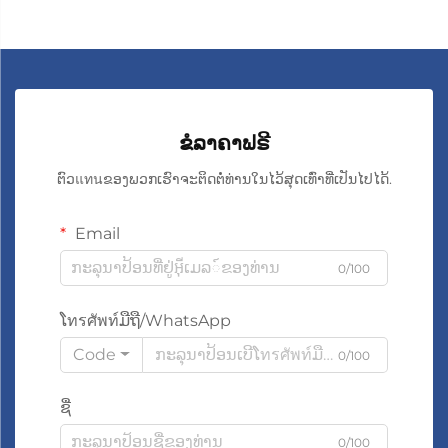
ຂໍລາຄາຟຣີ
ຕົວแทนຂອງພວກເຮົາຈະຕິດຕໍ່ທ່ານໃນໄວ້ສຸດເທົ່າທີ່ເປັນໄປໄດ້.
Email
0/100
ໂทรศัพท์ມືຖື/WhatsApp
Code
0/100
ຊື່
0/100