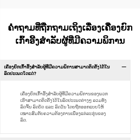
ຄຳຖາມທີ່ຖືກຖາມເຖິງເລື່ອງເຄື່ອງຍົກ
ເກົ້າອີ້ງສຳລັບຜູ້ທີ່ມີຄວາມພິການ
ເຄື່ອງຍົກເກົ້າອີ້ງສຳລັບຜູ້ທີ່ມີຄວາມພິການສາມາດຕິດຕັ້ງໄດ້ໃນ
ລົດປະເພດໃດແດ່?
ເຄື່ອງຍົກເກົ້າອີ້ງສຳລັບຜູ້ທີ່ມີຄວາມພິການຂອງພວກ
ເຮົາສາມາດຕິດຕັ້ງໄດ້ໃນລົດປະເພດຕ່າງໆ ລວມທັງ
ລົດຈີ້ນ ລົດບັດ ແລະ ລົດວັນ ໂດຍຖືກອອກແບບໃຫ້
ເໝາະສົມກັບຄວາມຕ້ອງການເພື່ອງແຕ່ລະຮຸ່ນຂອງ
ລົດ.