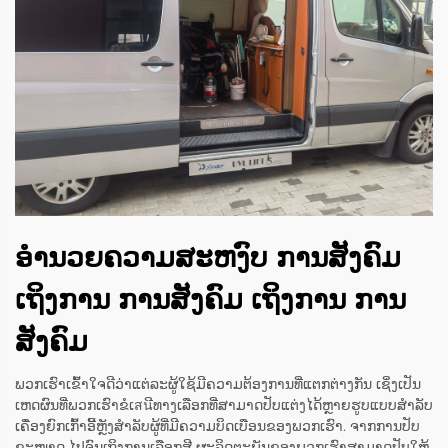
ອຳນວຍຄວາມສະຫງົບ ການສັງຄົມ
ເຖິງການ ການສັງຄົມ ເຖິງການ ການ
ສັງຄົມ
ພວກເຮົາເຂົ້າໃຈດີວ່າແຕ່ລະຜູ້ໃຊ້ມີຄວາມຕ້ອງການທີ່ແຕກຕ່າງກັນ ເຊິ່ງເປັນ
ເຫດຜົນທີ່ພວກເຮົາຂໍເสนີທາງເລືອກທີ່ສາມາດປັບແຕ່ງໄດ້ຫຼາຍຮູບແບບສຳລັບ
ເຄື່ອງຍົກເກົ້າອີ້ຫຼັງສຳລັບຜູ້ທີ່ມີຄວາມບິດເບືອນຂອງພວກເຮົາ. ຈາກການປັບ
ຂະໜາດ ໄປຈົນເຖິງການເລືອກສີ ຜະລິດຕະພັນຂອງພວກເຮົາສາມາດປັບໃຫ້