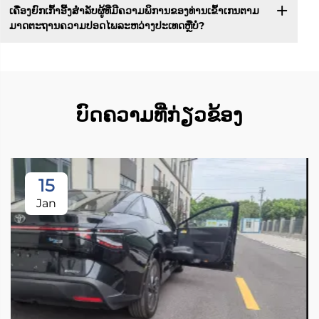
ເຄື່ອງຍົກເກົ້າອີ້ງສຳລັບຜູ້ທີ່ມີຄວາມພິການຂອງທ່ານເຂົ້າເກນຕາມ
ມາດຕະຖານຄວາມປອດໄພລະຫວ່າງປະເທດຫຼືບໍ່?
ບົດຄວາມທີ່ກ່ຽວຂ້ອງ
15
Jan