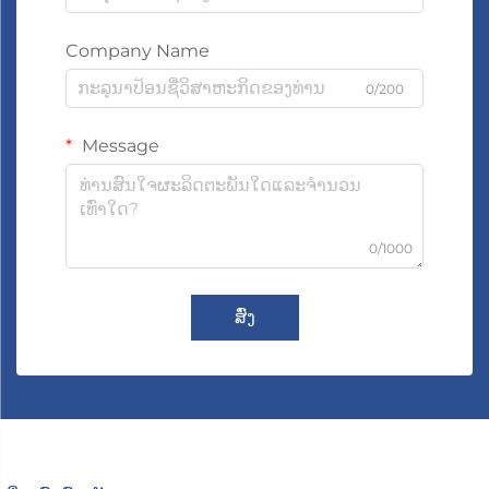
Company Name
0/200
Message
0/1000
ສົ່ງ