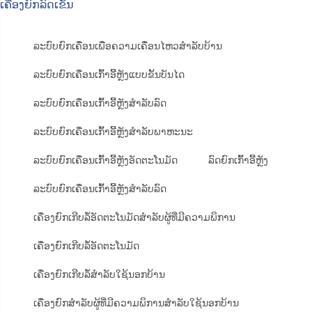
ເຄື່ອງຍົກລົດເຂັນ
ລະບົບຍົກເຄື່ອນເພື່ອຄວາມເຄື່ອນໄຫວສຳລັບບ້ານ
ລະບົບຍົກເຄື່ອນເກົ້າອີ້ຫຼັງແບບຂັ້ນບັນໄດ
ລະບົບຍົກເຄື່ອນເກົ້າອີ້ຫຼັງສຳລັບລົດ
ລະບົບຍົກເຄື່ອນເກົ້າອີ້ຫຼັງສຳລັບພາຫະນະ
ລະບົບຍົກເຄື່ອນເກົ້າອີ້ຫຼັງອັດຕະໂນມັດ
ລົດຍົກເກົ້າອີ້ຫຼັງ
ລະບົບຍົກເຄື່ອນເກົ້າອີ້ຫຼັງສຳລັບລົດ
ເຄື່ອງຍົກເກີບລໍ້ອັດຕະໂນມັດສຳລັບຜູ້ທີ່ມີຄວາມພິການ
ເຄື່ອງຍົກເກີບລໍ້ອັດຕະໂນມັດ
ເຄື່ອງຍົກເກີບລໍ້ສຳລັບໃຊ້ນອກບ້ານ
ເຄື່ອງຍົກສຳລັບຜູ້ທີ່ມີຄວາມພິການສຳລັບໃຊ້ນອກບ້ານ