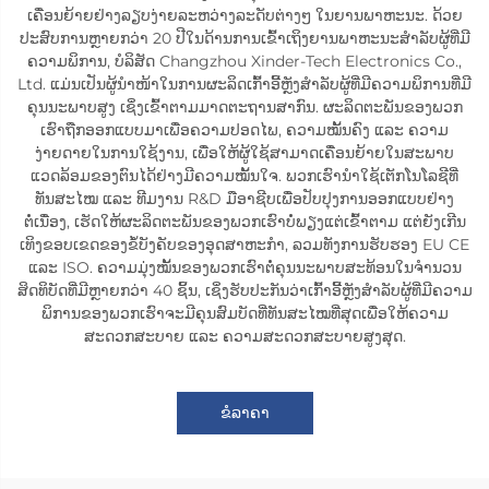
ເຄື່ອນຍ້າຍຢ່າງລຽບງ່າຍລະຫວ່າງລະດັບຕ່າງໆ ໃນຍານພາຫະນະ. ດ້ວຍ
ປະສົບການຫຼາຍກວ່າ 20 ປີໃນດ້ານການເຂົ້າເຖິງຍານພາຫະນະສຳລັບຜູ້ທີ່ມີ
ຄວາມພິການ, ບໍລິສັດ Changzhou Xinder-Tech Electronics Co.,
Ltd. ແມ່ນເປັນຜູ້ນຳໜ້າໃນການຜະລິດເກົ້າອີ້ຫຼັງສຳລັບຜູ້ທີ່ມີຄວາມພິການທີ່ມີ
ຄຸນນະພາບສູງ ເຊິ່ງເຂົ້າຕາມມາດຕະຖານສາກົນ. ຜະລິດຕະພັນຂອງພວກ
ເຮົາຖືກອອກແບບມາເພື່ອຄວາມປອດໄພ, ຄວາມໝັ້ນຄົງ ແລະ ຄວາມ
ງ່າຍດາຍໃນການໃຊ້ງານ, ເພື່ອໃຫ້ຜູ້ໃຊ້ສາມາດເຄື່ອນຍ້າຍໃນສະພາບ
ແວດລ້ອມຂອງຕົນໄດ້ຢ່າງມີຄວາມໝັ້ນໃຈ. ພວກເຮົານຳໃຊ້ເຕັກໂນໂລຊີທີ່
ທັນສະໄໝ ແລະ ທີມງານ R&D ມືອາຊີບເພື່ອປັບປຸງການອອກແບບຢ່າງ
ຕໍ່ເນື່ອງ, ເຮັດໃຫ້ຜະລິດຕະພັນຂອງພວກເຮົາບໍ່ພຽງແຕ່ເຂົ້າຕາມ ແຕ່ຍັງເກີນ
ເທິງຂອບເຂດຂອງຂໍ້ບັງຄັບຂອງອຸດສາຫະກຳ, ລວມທັງການຮັບຮອງ EU CE
ແລະ ISO. ຄວາມມຸ່ງໝັ້ນຂອງພວກເຮົາຕໍ່ຄຸນນະພາບສະທ້ອນໃນຈຳນວນ
ສິດທິບັດທີ່ມີຫຼາຍກວ່າ 40 ຊິ້ນ, ເຊິ່ງຮັບປະກັນວ່າເກົ້າອີ້ຫຼັງສຳລັບຜູ້ທີ່ມີຄວາມ
ພິການຂອງພວກເຮົາຈະມີຄຸນສົມບັດທີ່ທັນສະໄໝທີ່ສຸດເພື່ອໃຫ້ຄວາມ
ສະດວກສະບາຍ ແລະ ຄວາມສະດວກສະບາຍສູງສຸດ.
ຂໍລາຄາ