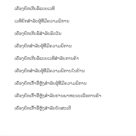
ເຄື່ອງຍົກເກີບລໍ້ແບບເວທີ
ເວທີຍົກສຳລັບຜູ້ທີ່ມີຄວາມພິການ
ເຄື່ອງຍົກເກີບລໍ້ສຳລັບລົດວັນ
ເຄື່ອງຍົກສຳລັບຜູ້ທີ່ມີຄວາມພິການ
ເຄື່ອງຍົກເກີບລໍ້ແບບເວທີສຳລັບການຄ້າ
ເຄື່ອງຍົກສຳລັບຜູ້ທີ່ມີຄວາມພິການໃນບ້ານ
ເຄື່ອງຍົກເກົ້າອີ້ຫຼັງສຳລັບຜູ້ທີ່ມີຄວາມພິການ
ເຄື່ອງຍົກເກົ້າອີ້ຫຼັງສຳລັບຢານພາຫະນະເພື່ອການຄ້າ
ເຄື່ອງຍົກເກົ້າອີ້ຫຼັງສຳລັບບັດສະເຕີ