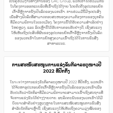
ເປັນຄູ່ຮ່ວມງານທາງການຂອງ GAC Group, ພວກເຮົາໄດ້ຮ່ວມມືກັນ
ໃນໂຄງການອອກແບບລົດທີ່ເຂົ້າເຖິງໄດ້ງ່າຍ ໂດຍຕິດຕັ້ງອຸປະກອນຍົກ
ເກົ້າອີ່ຫຼັງຈາກນັ້ງເປັນລົດຂອງພວກເຮົາ. ການຮ່ວມມືນີ້ມີຈຸດປະສົງ
ເພື່ອສ້າງຟີດລົດທີ່ສາມາດຕອບສະຫນອງຄວາມຕ້ອງການຂອງບຸກຄົນ
ທີ່ມີຄວາມພິການໃນເຂດເມືອງ. ໂຄງການນີ້ໄດ້ຮັບຄວາມສຳເລັດຢ່າງ
ໃຫຍ່ຫຼວງ, ແລະ ລົດເຫຼົ່ານີ້ໄດ້ຮັບການຕອນຮັບຢ່າງດີ, ເຊິ່ງສະແດງ
ໃຫ້ເຫັນເຖິງປະສິດທິຜົນຂອງອຸປະກອນຍົກເກົ້າອີ່ຫຼັງຈາກນັ້ງເປັນລົດ
ຂອງພວກເຮົາໃນການຍົກສູງຄວາມເຂົ້າເຖິງໄດ້ໃນການຂົນສົ່ງ
ສາທາລະນະ.
ການສະໜັບສະໜູນການແຂ່ງຂັນກິລາລະດູໜາວປີ
2022 ທີ່ປັກກິ່ງ
ໃນระหว່າງການແຂ່ງຂັນກິລາລະດູໜາວປີ 2022 ທີ່ປັກກິ່ງ, ພວກເຮົາ
ໄດ້ຈັດຫາອຸປະກອນຍົກເກົ້າອີ່ຫຼັງຈາກນັ້ງເປັນລົດຂອງພວກເຮົາເພື່ອ
ຮັບປະກັນວ່ານັກກິລາທີ່ມີຄວາມພິການຈະສາມາດເຂົ້າເຖິງສະຖານທີ່
ຈັດການແຂ່ງຂັນໄດ້ຢ່າງງ່າຍດາຍ. ຜະລິດຕະພັນຂອງພວກເຮົາໄດ້ມີ
ບົດບາດສຳຄັນຢ່າງຫຼວງຫຼາຍໃນການສະໜັບສະໜູນການຂົນສົ່ງ
ສຳລັບນັກກິລາເຫຼົ່ານີ້, ເຊິ່ງສະແດງໃຫ້ເຫັນເຖິງຄວາມມຸ່ງໝັ້ນຂອງ