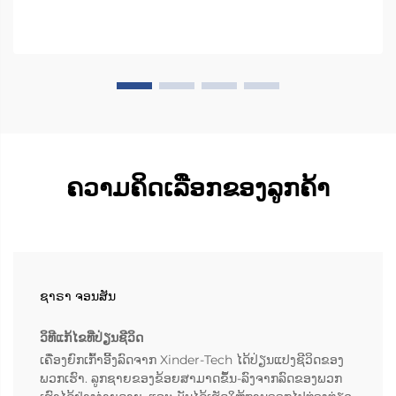
ຄວາມຄິດເລືອກຂອງລູກຄ້າ
ຊາຣາ ຈອນສັນ
ວິທີແກ້ໄຂທີ່ປ່ຽນຊີວິດ
ເຄື່ອງຍົກເກົ້າອີ້ງລົດຈາກ Xinder-Tech ໄດ້ປ່ຽນແປງຊີວິດຂອງ
ພວກເຮົາ. ລູກຊາຍຂອງຂ້ອຍສາມາດຂຶ້ນ-ລົງຈາກລົດຂອງພວກ