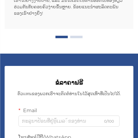
ເຮົາໄດ້ຢ່າງງ່າຍດາຍ, ແລະ ມັນໄດ້ເຮັດໃຫ້ການອອກໄປທ່ອງທ່ຽວ
ຮ່ວມກັນກັບຄອບຄົວງ່າຍຂຶ້ນຫຼາຍ. ຂ້ອຍແນະນຳຜະລິດຕະພັນ
ຂອງເຂົາຢ່າງຍິ່ງ!
ຂໍລາຄາຟຣີ
ຕົວแทนຂອງພວກເຮົາຈະຕິດຕໍ່ທ່ານໃນໄວ້ສຸດເທົ່າທີ່ເປັນໄປໄດ້.
Email
0/100
ໂทรศัพท์ມືຖື/WhatsApp