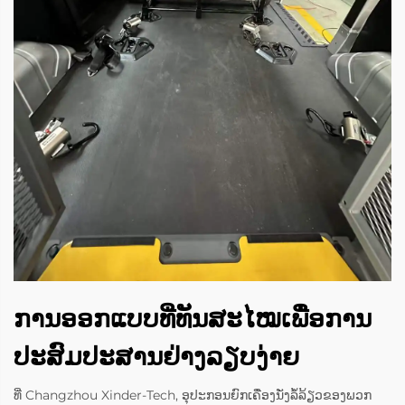
ການອອກແບບທີ່ທັນສະໄໝເພື່ອການ
ປະສົມປະສານຢ່າງລຽບງ່າຍ
ທີ່ Changzhou Xinder-Tech, ອຸປະກອນຍົກເຄື່ອງນັ່ງລໍ້ລ້ຽວຂອງພວກ