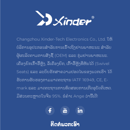
Changzhou Xinder-Tech Electronics Co., Ltd. ໃຫ້
ບໍລິການອຸປະກອນສຳລັບການເຂົ້າເຖິງຢານພາຫະນະ ສຳລັບ
ຜູ້ຜະລິດຕາມການສັ່ງຊື້ (OEM) ແລະ ກຸ່ມຢານພາຫະນະ.
ເຄື່ອງຍົກເກົ້າອີ້ຫຼັງ, ລໍ້ເຄື່ອງຍົກ, ເກົ້າອີ້ຫຼັງທີ່ຫັນໄດ້ (Swivel
Seats) ແລະ ລະບົບຮັກສາຄວາມປອດໄພຂອງພວກເຮົາ ໄດ້
ຮັບການຮັບຮອງຕາມມາດຕະຖານ IATF 16949, CE, E-
mark ແລະ ມາດຕະຖານການທົດສອບການເກີດອຸບັດຕິເຫດ.
ມີສ່ວນຕະຫຼາດໃນຈີນ 95%. ຂໍຄຳເ Ange ວ່ານີ້ເດີ!
ຕິດຕໍ່ພວກເຮົາ