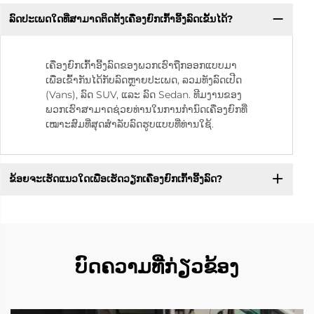
ລົດປະເພດໃດທີ່ສາມາດຕິດຕັ້ງເຄື່ອງຍົກເກົ້າອີ້ງລົດເຂັ້ນໄດ້?
ເຄື່ອງຍົກເກົ້າອີ້ງລົດຂອງພວກເຮົາຖືກອອກແບບມາ
ເພື່ອເຂົ້າກັນໄດ້ກັບລົດຫຼາຍປະເພດ, ລວມທັງລົດເປີດ
(Vans), ລົດ SUV, ແລະ ລົດ Sedan. ທີມງານຂອງ
ພວກເຮົາສາມາດຊ່ວຍທ່ານໃນການກຳນົດເຄື່ອງຍົກທີ່
ເໝາະສົມທີ່ສຸດສຳລັບລົດຮູບແບບທີ່ທ່ານໃຊ້.
ຂ້ອຍຈະເຮັດແນວໃດເພື່ອເຮັດວຽກເຄື່ອງຍົກເກົ້າອີ້ງລົດ?
ບົດຄວາມທີ່ກ່ຽວຂ້ອງ