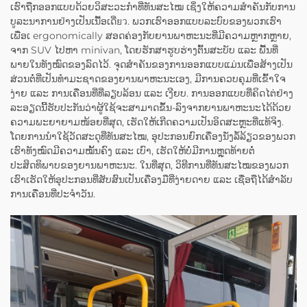
ເຮົາຖືກອອກແບບດ້ວຍວິສະວະກຳທີ່ທັນສະໄໝ ເຊິ່ງໃຫ້ຄວາມສຳຄັນກັບການ
ບູລະນາການຢ່າງເປັນເນື້ອເດີ່ยว. ພວກເຮົາອອກແບບລະບົບຂອງພວກເຮົາ
ເພື່ອເ ergonomically ສອດຄ່ອງກັບຍານພາຫະນະທີ່ມີຄວາມຫຼາກຫຼາຍ,
ຈາກ SUV ໄປຫາ minivan, ໂດຍຮັກສາຮູບຮ່າງຕົ້ນສະບັບ ແລະ ພື້ນທີ່
ພາຍໃນທັງໝົດຂອງລົດໄວ້. ຈຸດສຳຄັນຂອງການອອກແບບແມ່ນເພື່ອສ້າງເປັນ
ສ່ວນຕໍ່ທີ່ເປັນທຳມະຊາດຂອງຍານພາຫະນະເອງ, ມີການຄວບຄຸມທີ່ເຂົ້າໃຈ
ງ່າຍ ແລະ ການເຄື່ອນທີ່ທີ່ລຽບລ້ອນ ແລະ ເງີຍບ. ການອອກແບບທີ່ຄິດໄຕ່ຢ່າງ
ລະອຽດນີ້ຮັບປະກັນວ່າຜູ້ໃຊ້ຈະສາມາດຂຶ້ນ-ລົງຈາກຍານພາຫະນະໄດ້ດ້ວຍ
ຄວາມພະຍາຍາມໜ້ອຍທີ່ສຸດ, ເຮັດໃຫ້ເກີດຄວາມເປັນອິດສະຫຼະທີ່ແທ້ຈິງ.
ໂດຍການນຳໃຊ້ວັດສະດຸທີ່ທັນສະໄໝ, ອຸປະກອນຍົກເຄື່ອງນັ່ງລໍ້ລ້ຽວຂອງພວກ
ເຮົາທັງໝົດມີຄວາມໝັ້ນຄົງ ແລະ ເບົາ, ເຮັດໃຫ້ບໍ່ມີການຫຼຸດທ້າຍຕໍ່
ປະສິດທິພາບຂອງຍານພາຫະນະ. ໃນທີ່ສຸດ, ວິທີການທີ່ທັນສະໄໝຂອງພວກ
ເຮົາເຮັດໃຫ້ອຸປະກອນທີ່ສັບສົນເປັນເຄື່ອງມືທີ່ງ່າຍດາຍ ແລະ ເຊື່ອຖືໄດ້ສຳລັບ
ການເຄື່ອນທີ່ປະຈຳວັນ.