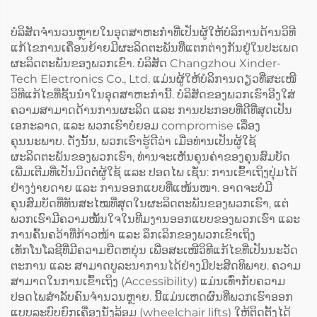
ບໍລິສັດຈຳນວນຫຼາຍໃນອຸດສາຫະກຳທີ່ເປັນຜູ້ໃຫ້ບໍລິການດ້ານວິທີ
ແກ້ໄຂການເຄື່ອນຍ້າຍມີຜະລິດຕະພັນທີ່ແຕກຕ່າງກັນຢູ່ໃນປະເພດ
ຜະລິດຕະພັນຂອງພວກເຂົາ. ບໍລິສັດ Changzhou Xinder-
Tech Electronics Co., Ltd. ແມ່ນຜູ້ໃຫ້ບໍລິການດຽວທີ່ສະເໜີ
ວິທີແກ້ໄຂທີ່ຊັ້ນນຳໃນອຸດສາຫະກຳນີ້. ບໍລິສັດຂອງພວກເຮົາອີງໃສ່
ຄວາມສາມາດດ້ານການຜະລິດ ແລະ ການປະກອບທີ່ດີທີ່ສຸດເປັນ
ເອກະລາດ, ແລະ ພວກເຮົາບໍ່ຍອມ compromise ເລື່ອງ
ຄຸນນະພາບ. ດັ່ງນັ້ນ, ພວກເຮົາຮູ້ດີວ່າ ເມື່ອທ່ານເປັນຜູ້ໃຊ້
ຜະລິດຕະພັນຂອງພວກເຮົາ, ທ່ານຈະເຫັນຄຸນຄ່າຂອງຄຸນສົມບັດ
ເພີ່ມເຕີມທີ່ເປັນມິດຕໍ່ຜູ້ໃຊ້ ແລະ ປອດໄພ ເຊັ່ນ: ການເຂົ້າເຖິງປຸ່ມໄດ້
ຢ່າງງ່າຍດາຍ ແລະ ການອອກແບບທີ່ແໜ້ນໜາ. ອາດຈະບໍ່ມີ
ຄຸນສົມບັດທີ່ທັນສະໄໝທີ່ສຸດໃນຜະລິດຕະພັນຂອງພວກເຮົາ, ແຕ່
ພວກເຮົາມີຄວາມໝັ້ນໃຈໃນທີມງານອອກແບບຂອງພວກເຮົາ ແລະ
ການຄົ້ນຄວ້າທີ່ກ້າວໜ້າ ແລະ ລຶກເລິກຂອງພວກເຂົາເຖິງ
ເທັກໂນໂລຊີທີ່ມີຄວາມຍືດຫຍຸ່ນ ເພື່ອສະເໜີວິທີແກ້ໄຂທີ່ເປັນນະວັດ
ຕະການ ແລະ ສາມາດບູລະນາການໄດ້ຢ່າງມີປະສິດທິພາບ. ຄວາມ
ສາມາດໃນການເຂົ້າເຖິງ (Accessibility) ແມ່ນເທົ່າກັບຄວາມ
ປອດໄພສຳລັບຄົນຈຳນວນຫຼາຍ. ນີ້ແມ່ນເຫດຜົນທີ່ພວກເຮົາອອກ
ແບບລະບົບຍົກເຄື່ອງນັ່ງລ້ອມ (wheelchair lifts) ໃຫ້ຕິດຕັ້ງໄດ້