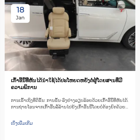
18
Jan
ເກົ້າອີ້ນີ້ທີ່ຫັນໄດ້ນຳໃຊ້ໄດ້ປະໂຫຍດຫຍັງຕໍ່ຜູ້ໂດຍສານທີ່ມີ
ຄວາມພິການ
ການເຂົ້າເຖິງທີ່ດີຂຶ້ນ: ການຂຶ້ນ-ລົງຢ່າງລຽບລ້ອຍດ້ວຍເກົ້າອີ້ນີ້ທີ່ຫັນໄດ້.
ການຖ່າຍໂອນຈາກເກົ້າອີ້ນລໍ້ລ້ານໄປຍັງເກົ້າອີ້ນນີ້ໂດຍບໍ່ຕ້ອງຍົກດ້ວຍ
ມື. ເກົ້າອີ້ນີ້ທີ່ຫັນໄດ້ໄດ້ປ່ຽນເກມທັງໝົດໃນການຂຶ້ນ-ລົງຈາກ
ຍານພາຫະນະສຳລັບຜູ້ທີ່ໃຊ້ເກົ້າອີ້ນລໍ້ລ້ານ. ເຫຼົ່ານີ້...
ເບິ່ງເພີ່ມເຕີມ