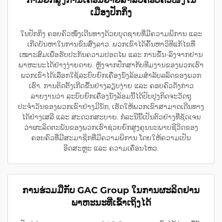
ເມືອງປັກກິ່ງ
ໃນປັກກິງ ຄອບຄົວໜຶ່ງເດີນທາງດ້ວຍບຸດຊາຍທີ່ມີຄວາມພິການ ແລະ
ເກີດບັນຫາໃນການຂົນສົ່ງລາວ. ພວກເຂົາໄດ້ຄົ້ນຫາວິທີແກ້ໄຂທີ່
ເໝາະສົມເພື່ອຮັບປະກັນຄວາມປອດໄພ ແລະ ການຂຶ້ນ-ລົງຈາກຢານ
ພາຫະນະໄດ້ຢ່າງງ່າຍດາຍ. ຫຼັງຈາກປຶກສາກັບທີມງານຂອງພວກເຮົາ
ພວກເຂົາໄດ້ເລືອກໃຊ້ລະບົບຍົກເຄື່ອງນັ່ງລ້ອມສຳລັບລລົດຂອງພວກ
ເຮົາ. ການຕິດຕັ້ງເກີດຂື້ນຢ່າງລຽບງ່າຍ ແລະ ຄອບຄົວດັ່ງກ່າວ
ລາຍງານວ່າ ລະບົບຍົກເຄື່ອງນັ່ງລ້ອມນີ້ໄດ້ປັບປຸງກິດຈະວັດຖຸ
ປະຈຳວັນຂອງພວກເຂົາຢ່າງມີນັກ, ເຮັດໃຫ້ພວກເຂົາສາມາດເດີນທາງ
ໄດ້ຢ່າງເສລີ ແລະ ສະດວກສະບາຍ. ກໍລະນີນີ້ເປັນຕົວຢ່າງທີ່ຊັດເຈນ
ວ່າຜະລິດຕະພັນຂອງພວກເຮົາຊ່ວຍຍົກສູງຄຸນນະພາບຊີວິດຂອງ
ຄອບຄົວທີ່ມີສະມາຊິກທີ່ມີຄວາມພິການ ໂດຍໃຫ້ຄວາມເປັນ
ອິດສະຫຼະ ແລະ ຄວາມເຄື່ອນໄຫວ.
ການຮ່ວມມືກັບ GAC Group ໃນການຜະລິດຢານ
ພາຫະນະທີ່ເຂົ້າເຖິງໄດ້