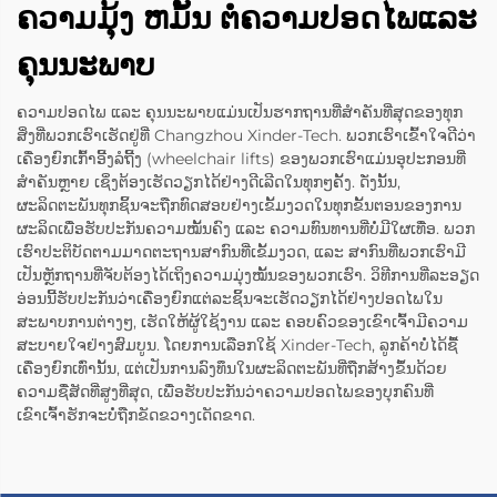
ຄວາມມຸ້ງ ຫມັ້ນ ຕໍ່ຄວາມປອດໄພແລະ
ຄຸນນະພາບ
ຄວາມປອດໄພ ແລະ ຄຸນນະພາບແມ່ນເປັນຮາກຖານທີ່ສຳຄັນທີ່ສຸດຂອງທຸກ
ສິ່ງທີ່ພວກເຮົາເຮັດຢູ່ທີ່ Changzhou Xinder-Tech. ພວກເຮົາເຂົ້າໃຈດີວ່າ
ເຄື່ອງຍົກເກົ້າອີ້ງລໍຖີ້ງ (wheelchair lifts) ຂອງພວກເຮົາແມ່ນອຸປະກອນທີ່
ສຳຄັນຫຼາຍ ເຊິ່ງຕ້ອງເຮັດວຽກໄດ້ຢ່າງດີເລີດໃນທຸກໆຄັ້ງ. ດັ່ງນັ້ນ,
ຜະລິດຕະພັນທຸກຊິ້ນຈະຖືກທົດສອບຢ່າງເຂັ້ມງວດໃນທຸກຂັ້ນຕອນຂອງການ
ຜະລິດເພື່ອຮັບປະກັນຄວາມໝັ້ນຄົງ ແລະ ຄວາມທົນທານທີ່ບໍ່ມີໃຜເທື່ອ. ພວກ
ເຮົາປະຕິບັດຕາມມາດຕະຖານສາກົນທີ່ເຂັ້ມງວດ, ແລະ ສາກົນທີ່ພວກເຮົາມີ
ເປັນຫຼັກຖານທີ່ຈັບຕ້ອງໄດ້ເຖິງຄວາມມຸ່ງໝັ້ນຂອງພວກເຮົາ. ວິທີການທີ່ລະອຽດ
ອ່ອນນີ້ຮັບປະກັນວ່າເຄື່ອງຍົກແຕ່ລະຊິ້ນຈະເຮັດວຽກໄດ້ຢ່າງປອດໄພໃນ
ສະພາບການຕ່າງໆ, ເຮັດໃຫ້ຜູ້ໃຊ້ງານ ແລະ ຄອບຄົວຂອງເຂົາເຈົ້າມີຄວາມ
ສະບາຍໃຈຢ່າງສົມບູນ. ໂດຍການເລືອກໃຊ້ Xinder-Tech, ລູກຄ້າບໍ່ໄດ້ຊື້
ເຄື່ອງຍົກເທົ່ານັ້ນ, ແຕ່ເປັນການລົງທຶນໃນຜະລິດຕະພັນທີ່ຖືກສ້າງຂຶ້ນດ້ວຍ
ຄວາມຊື່ສັດທີ່ສູງທີ່ສຸດ, ເພື່ອຮັບປະກັນວ່າຄວາມປອດໄພຂອງບຸກຄົນທີ່
ເຂົາເຈົ້າຮັກຈະບໍ່ຖືກຂັດຂວາງເດັດຂາດ.