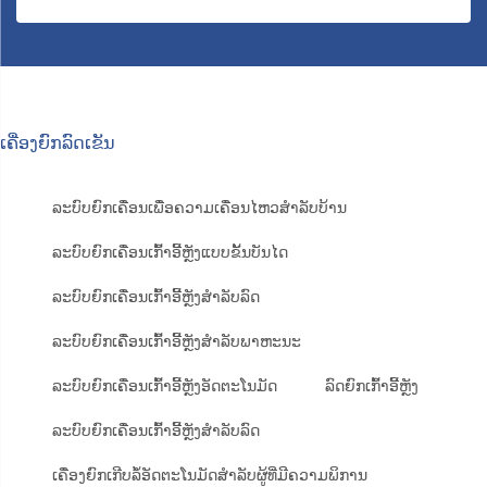
ເຄື່ອງຍົກລົດເຂັນ
ລະບົບຍົກເຄື່ອນເພື່ອຄວາມເຄື່ອນໄຫວສຳລັບບ້ານ
ລະບົບຍົກເຄື່ອນເກົ້າອີ້ຫຼັງແບບຂັ້ນບັນໄດ
ລະບົບຍົກເຄື່ອນເກົ້າອີ້ຫຼັງສຳລັບລົດ
ລະບົບຍົກເຄື່ອນເກົ້າອີ້ຫຼັງສຳລັບພາຫະນະ
ລະບົບຍົກເຄື່ອນເກົ້າອີ້ຫຼັງອັດຕະໂນມັດ
ລົດຍົກເກົ້າອີ້ຫຼັງ
ລະບົບຍົກເຄື່ອນເກົ້າອີ້ຫຼັງສຳລັບລົດ
ເຄື່ອງຍົກເກີບລໍ້ອັດຕະໂນມັດສຳລັບຜູ້ທີ່ມີຄວາມພິການ