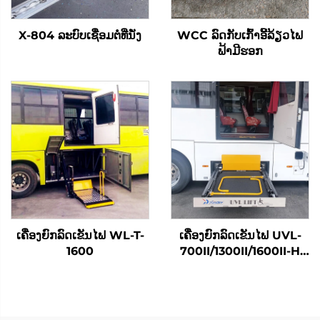
X-804 ລະບົບເຊື່ອມຕໍ່ທີ່ນັ່ງ
WCC ລົດກັບເກົ້າອີ້ລ້ຽວໄຟ
ຟ້າມີຮອກ
ເຄື່ອງຍົກລົດເຂັນໄຟ WL-T-
ເຄື່ອງຍົກລົດເຂັນໄຟ UVL-
1600
700II/1300II/1600II-H
(ໃນທີ່ເກັບສຳພາດ)