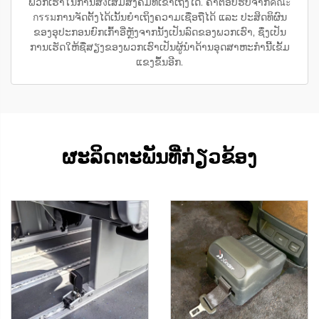
ພວກເຮົາໃນການສ่งເສີມສັງຄົມທີ່ເຂົ້າເຖິງໄດ້. ຄຳຕອບຮັບຈາກคณะ
กรรมການຈັດຕັ້ງໄດ້ເນັ້ນຍຳເຖິງຄວາມເຊື່ອຖືໄດ້ ແລະ ປະສິດທິຜົນ
ຂອງອຸປະກອນຍົກເກົ້າອີ່ຫຼັງຈາກນັ້ງເປັນລົດຂອງພວກເຮົາ, ຊຶ່ງເປັນ
ການເຮັດໃຫ້ຊື່ສຽງຂອງພວກເຮົາເປັນຜູ້ນຳດ້ານອຸດສາຫະກຳນີ້ເຂັ້ມ
ແຂງຂຶ້ນອີກ.
ຜະລິດຕະພັນທີ່ກ່ຽວຂ້ອງ