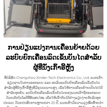
ການປ່ຽນແປງການເຄື່ອນຍ້າຍດ້ວຍ
ລະບົບຍົກເຄື່ອນລົດເຂັ້ນບັນໄດສຳລັບ
ຜູ້ທີ່ນັ່ງເກົ້າອີ້ຫຼັງ
ທີ່ບໍລິສັດ Changzhou Xinder-Tech Electronics Co., Ltd, ພວກເຮົາ
ຊ່ຽວຊານໃນການອອກແບບ ແລະ ຜະລິດລະບົບຍົກເຄື່ອນລົດເຂັ້ນບັນໄດ
ສຳລັບຜູ້ທີ່ນັ່ງເກົ້າອີ້ຫຼັງທີ່ມີຄຸນນະພາບສູງ, ເພື່ອໃຫ້ການເຄື່ອນຍ້າຍເປັນໄປໄດ້
ສຳລັບທຸກຄົນ. ລະບົບຍົກເຄື່ອນລົດເຂັ້ນບັນໄດຂອງພວກເຮົາຖືກອອກແບບ
ດ້ວຍເຕັກໂນໂລຢີທີ່ທັນສະໄໝ, ເພື່ອໃຫ້ເຂົ້າກັນໄດ້ຢ່າງລຽບງ່າຍກັບລົດທຸກ
ປະເພດ. ດ້ວຍປະສົບການຫຼາຍກວ່າ 20 ປີ, ພວກເຮົາມີຄວາມມຸ່ງໝັ້ນທີ່ຈະນຳ