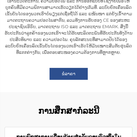
ເອົານະວັດຕະການ, ຄວາມປອດໄພ ແລະ ການອອກແບບທີ່ໃຊ້ງ່າຍເພື່ອໃຫ້
ບຸກຄົນທີ່ມີຄວາມພິການສາມາດເຮັດວຽກໄດ້ຢ່າງເຕັມທີ່. ລະບົບຍົກເຄື່ອນລົດ
ເຂັ້ນບັນໄດຂອງພວກເຮົາບໍ່ພຽງແຕ່ເຊື່ອຖືໄດ້ ແລະ ແໜ້ນໜາ ແຕ່ຍັງເຂົ້າຕາມ
ມາດຕະຖານຄວາມປອດໄພສາກົນ, ລວມທັງການຮັບຮອງ CE ຂອງສະຫະ
ປະຊາຊົນເອີຣົບ, ມາດຕະຖານ ISO ແລະ ມາດຕະຖານ EMARK. ສິ່ງນີ້
ຮັບປະກັນວ່າລູກຄ້າຂອງພວກເຮົາຈະໄດ້ຮັບຜະລິດຕະພັນທີ່ຮັບປະກັນທັງດ້ານ
ປະສິດທິພາບ ແລະ ຄວາມປອດໄພ. ຄຸນລັກສະນະທີ່ສາມາດປັບໄດ້ຂອງ
ລະບົບຍົກເຄື່ອນລົດເຂັ້ນບັນໄດຂອງພວກເຮົາເຮັດໃຫ້ມັນເໝາະສົມກັບຮຸ່ນລົດ
ທີ່ແຕກຕ່າງກັນ, ເພື່ອຕອບສະໜອງຄວາມຕ້ອງການທີ່ຫຼາກຫຼາຍ.
ຂໍລາຄາ
ການສຶກສາກໍລະນີ
ການຍົກສູງການເຄື່ອນຍ້າຍສຳລັບຄອບຄົວໜຶ່ງໃນ