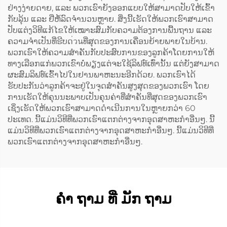
ຢ່າງງ່າຍດາຍ, ແລະ ພວກເຮົາຍັງອອກແບບໃຫ້ສາມາດປັບໃຫ້ເຂົ້າ
ກັບລຸ້ນ ແລະ ຢີ່ຫໍ້ລົດຈຳນວນຫຼາຍ. ສິ່ງນີ້ເຮັດໃຫ້ພວກເຮົາສາມາດ
ປັບແຕ່ງວິທີແກ້ໄຂໃຫ້ເໝາະສົມກັບຄວາມຕ້ອງການພື້ນຖານ ແລະ
ຄວາມຈຳເປັນທີ່ຮີບດ่วนທີ່ສຸດຂອງການເຄື່ອນຍ້າຍພາຍໃນບ້ານ.
ພວກເຮົາໃຫ້ຄວາມສຳຄັນກັບປະສົບການຂອງລູກຄ້າໂດຍການໃຫ້
ທາງເລືອກແກ່ພວກເຂົາບໍ່ພຽງແຕ່ຈະໃຊ້ລິຟທ໌ເທົ່ານັ້ນ ແຕ່ຍັງສາມາດ
ຜະສົມລິຟທ໌ເຂົ້າໄປໃນຢານພາຫະນະອີກດ້ວຍ. ພວກເຮົາໄດ້
ຮັບປະກັນວ່າລູກຄ້າຈະຢູ່ໃນຈຸດສຳຄັນສູງສຸດຂອງພວກເຮົາ ໂດຍ
ການເຮັດໃຫ້ຄຸນນະພາບເປັນຄຸນຄ່າທີ່ສຳຄັນທີ່ສຸດຂອງພວກເຮົາ
ເຊິ່ງເຮັດໃຫ້ພວກເຮົາສາມາດດຳເນີນການໃນຫຼາຍກວ່າ 60
ປະເທດ. ນີ້ແມ່ນວິທີທີ່ພວກເຮົາແຕກຕ່າງຈາກອຸດສາຫະກຳອື່ນໆ. ນີ້
ແມ່ນວິທີທີ່ພວກເຮົາແຕກຕ່າງຈາກອຸດສາຫະກຳອື່ນໆ. ນີ້ແມ່ນວິທີທີ່
ພວກເຮົາແຕກຕ່າງຈາກອຸດສາຫະກຳອື່ນໆ.
ຄໍາ ຖາມ ທີ່ ມັກ ຖາມ