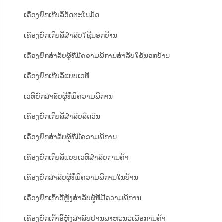
ເຄື່ອງຍົກເກີບລໍ້ອັດຕະໂນມັດ
ເຄື່ອງຍົກເກີບລໍ້ສຳລັບໃຊ້ນອກບ້ານ
ເຄື່ອງຍົກສຳລັບຜູ້ທີ່ມີຄວາມພິການສຳລັບໃຊ້ນອກບ້ານ
ເຄື່ອງຍົກເກີບລໍ້ແບບເວທີ
ເວທີຍົກສຳລັບຜູ້ທີ່ມີຄວາມພິການ
ເຄື່ອງຍົກເກີບລໍ້ສຳລັບລົດວັນ
ເຄື່ອງຍົກສຳລັບຜູ້ທີ່ມີຄວາມພິການ
ເຄື່ອງຍົກເກີບລໍ້ແບບເວທີສຳລັບການຄ້າ
ເຄື່ອງຍົກສຳລັບຜູ້ທີ່ມີຄວາມພິການໃນບ້ານ
ເຄື່ອງຍົກເກົ້າອີ້ຫຼັງສຳລັບຜູ້ທີ່ມີຄວາມພິການ
ເຄື່ອງຍົກເກົ້າອີ້ຫຼັງສຳລັບຢານພາຫະນະເພື່ອການຄ້າ