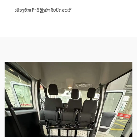
ເຄື່ອງຍົກເກົ້າອີ້ຫຼັງສຳລັບບັດສະເຕີ