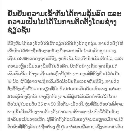
ຢືນຢັນຄວາມເຂົ້າກັນໄດ້ຕາມລຸ້ນລົດ ແລະ
ຄວາມເປັນໄປໄດ້ໃນການຕິດຕັ້ງໂດຍຊ່າງ
ຊ່ຽວຊັນ
ທີ່ນັ່ງຫັນໄດ້ຂອງລົດບໍ່ໄດ້ເຮັດວຽກໄດ້ດີເທິງລົດທຸກຮຸ່ນ. ການຕິດຕັ້ງໃຫ້
ເຂົ້າກັນໄດ້ຢ່າງຖືກຕ້ອງຈະຕ້ອງພິຈາລະນາປັດໄຈສຳຄັນຫຼາຍຢ່າງ
ເຊັ່ນ: ຂະໜາດຂອງຖານທີ່ນັ່ງ, ຈຸດທີ່ເຂັມຂັດເຂົ້າກັບເຂັມຮັດນິ້ວ, ແລະ
ຄວາມເຫຼືອເພີ່ມຂອງພື້ນທີ່ໃນຕົວລົດ. ຍົກຕົວຢ່າງເຊັ່ນ: ຈຸດເຊື່ອມຕໍ່
ເຂັມຮັດນິ້ວ. ຖ້າຈຸດເຊື່ອມຕໍ່ເຫຼົ່ານີ້ຢູ່ຫ່າງຈາກຈຸດທີ່ທີ່ນັ່ງຫັນໄດ້ບໍ່ເກີນ
18 ນິ້ວ, ຜູ້ໃຊ້ອາດຈະຖືກເຂັມຮັດນິ້ວພັນກັນເວລາຫັນທີ່ນັ່ງ. ການຕິດ
ຕັ້ງທີ່ນັ່ງເຫຼົ່ານີ້ບໍ່ແມ່ນວຽກທີ່ຄົນທົ່ວໄປຄວນເຮັດດ້ວຍຕົນເອງ. ແຕ່ລະ
ສະກຣູ້ຕ້ອງຖືກຂັນຢ່າງຖືກຕ້ອງຕາມທີ່ຜູ້ຜະລິດລົດກຳນົດໄວ້ ໂດຍ
ທົ່ວໄປຢູ່ໃນລະດັບ 35 ຫາ 50 ນີວຕັນ-ເມັດເຕີ. ຮຸ່ນທີ່ຂັບດ້ວຍໄຟຟ້າຈະ
ຍາກຂຶ້ນອີກເນື່ອງຈາກຕ້ອງຕັ້ງຄ່າຄວາມຕ້ານທາງໄຟຟ້າໃຫ້ຖືກຕ້ອງ
ສຳລັບລະບົບວາຍເຮັດ. ຜູ້ທີ່ຕິດຕັ້ງດ້ວຍຕົນເອງຈຳນວນຫຼາຍມັກຈະໄດ້
ຮັບຜົນທີ່ທີ່ນັ່ງລັອກບໍ່ຖືກຕ້ອງ ຫຼື ຢູ່ເອງບໍ່ສະເໝີພາກ, ເຊິ່ງອາດຈະເຮັດ