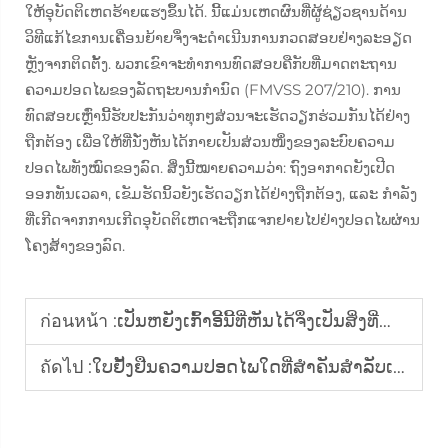
ໃຫ້ອຸບັດຕິເຫດຮ້າຍແຮງຂຶ້ນໄດ້. ນີ້ແມ່ນເຫດຜົນທີ່ຜູ້ຊ່ຽວຊານດ້ານ
ວິທີແກ້ໄຂການເຄື່ອນຍ້າຍຈຶ່ງຈະດຳເນີນການກວດສອບຢ່າງລະອຽດ
ຫຼັງຈາກຕິດຕັ້ງ. ພວກເຂົາຈະທຳການທົດສອບຄືກັບທີ່ມາດຕະຖານ
ຄວາມປອດໄພຂອງລັດຖະບານກຳນົດ (FMVSS 207/210). ການ
ທົດສອບເຫຼົ່ານີ້ຮັບປະກັນວ່າທຸກໆສ່ວນຈະເຮັດວຽກຮ່ວມກັນໄດ້ຢ່າງ
ຖືກຕ້ອງ ເພື່ອໃຫ້ທີ່ນັ່ງຫັນໄດ້ກາຍເປັນສ່ວນໜຶ່ງຂອງລະບົບຄວາມ
ປອດໄພທັງໝົດຂອງລົດ. ສິ່ງນີ້ໝາຍຄວາມວ່າ: ຖົງອາກາດຍັງເປີດ
ອອກທັນເວລາ, ເຂັມຮັດນິ້ວຍັງເຮັດວຽກໄດ້ຢ່າງຖືກຕ້ອງ, ແລະ ກຳລັງ
ທີ່ເກີດຈາກການເກີດອຸບັດຕິເຫດຈະຖືກແຈກຢາຍໄປຢ່າງປອດໄພຜ່ານ
ໂຄງສ້າງຂອງລົດ.
ก่อนหน้า :
ເປັນຫຍັງເກົ້າອີ້ນີ້ທີ່ຫັນໄດ້ຈຶ່ງເປັນສິ່ງທີ່ຈຳເປັນສຳລັບການເດີນທາງທີ່ເຂົ້າເຖິງໄດ້
ถัดไป :
ໃບຢັ້ງຢືນຄວາມປອດໄພໃດທີ່ສຳຄັນສຳລັບເກົ້າອີ້ຫຼັກທີ່ຫັນໄດ້ໃນລົດ