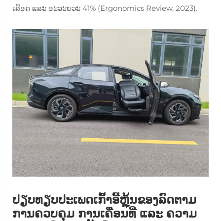
ເລືອດ ແລະ ອະວະຍວະ 41% (Ergonomics Review, 2023).
ປຽບທຽບປະເພດເກົ້າອີ້ຫຼຸ້ນຂອງລົດຕາມ
ການຄວບຄຸມ ການເຄື່ອນທີ່ ແລະ ຄວາມ