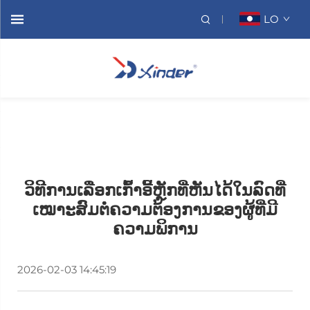
LO
ວິທີການເລືອກເກົ້າອີ້ຫຼັກທີ່ຫັນໄດ້ໃນລົດທີ່
ເໝາະສົມຕໍ່ຄວາມຕ້ອງການຂອງຜູ້ທີ່ມີ
ຄວາມພິການ
2026-02-03 14:45:19