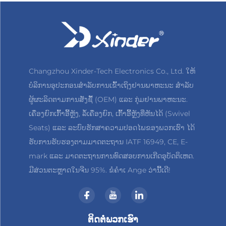
Changzhou Xinder-Tech Electronics Co., Ltd. ໃຫ້
ບໍລິການອຸປະກອນສຳລັບການເຂົ້າເຖິງຢານພາຫະນະ ສຳລັບ
ຜູ້ຜະລິດຕາມການສັ່ງຊື້ (OEM) ແລະ ກຸ່ມຢານພາຫະນະ.
ເຄື່ອງຍົກເກົ້າອີ້ຫຼັງ, ລໍ້ເຄື່ອງຍົກ, ເກົ້າອີ້ຫຼັງທີ່ຫັນໄດ້ (Swivel
Seats) ແລະ ລະບົບຮັກສາຄວາມປອດໄພຂອງພວກເຮົາ ໄດ້
ຮັບການຮັບຮອງຕາມມາດຕະຖານ IATF 16949, CE, E-
mark ແລະ ມາດຕະຖານການທົດສອບການເກີດອຸບັດຕິເຫດ.
ມີສ່ວນຕະຫຼາດໃນຈີນ 95%. ຂໍຄຳເ Ange ວ່ານີ້ເດີ!
ຕິດຕໍ່ພວກເຮົາ