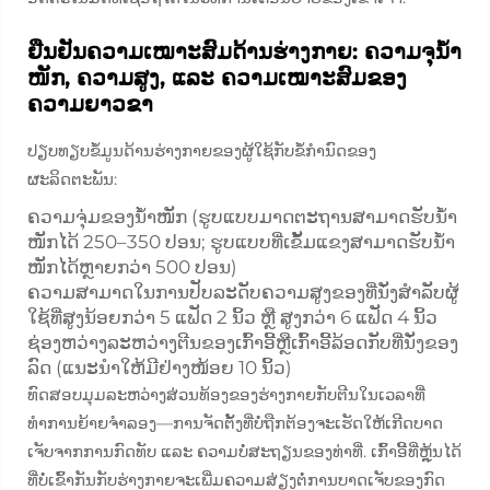
ຢືນຢັນຄວາມເໝາະສົມດ້ານຮ່າງກາຍ: ຄວາມຈຸນ້ຳ
ໜັກ, ຄວາມສູງ, ແລະ ຄວາມເໝາະສົມຂອງ
ຄວາມຍາວຂາ
ປຽບທຽບຂໍ້ມູນດ້ານຮ່າງກາຍຂອງຜູ້ໃຊ້ກັບຂໍ້ກຳນົດຂອງ
ຜະລິດຕະພັນ:
ຄວາມຈຸ່ມຂອງນ້ຳໜັກ (ຮູບແບບມາດຕະຖານສາມາດຮັບນ້ຳ
ໜັກໄດ້ 250–350 ປອນ; ຮູບແບບທີ່ເຂັ້ມແຂງສາມາດຮັບນ້ຳ
ໜັກໄດ້ຫຼາຍກວ່າ 500 ປອນ)
ຄວາມສາມາດໃນການປັບລະດັບຄວາມສູງຂອງທີ່ນັ່ງສຳລັບຜູ້
ໃຊ້ທີ່ສູງນ້ອຍກວ່າ 5 ແຟັດ 2 ນິ້ວ ຫຼື ສູງກວ່າ 6 ແຟັດ 4 ນິ້ວ
ຊ່ອງຫວ່າງລະຫວ່າງຕີນຂອງເກົ້າອີ້ຫຼືເກົ້າອີ້ລ້ອດກັບທີ່ນັ່ງຂອງ
ລົດ (ແນະນຳໃຫ້ມີຢ່າງໜ້ອຍ 10 ນິ້ວ)
ທົດສອບມຸມລະຫວ່າງສ່ວນທ້ອງຂອງຮ່າງກາຍກັບຕີນໃນເວລາທີ່
ທຳການຍ້າຍຈຳລອງ—ການຈັດຕັ້ງທີ່ບໍ່ຖືກຕ້ອງຈະເຮັດໃຫ້ເກີດບາດ
ເຈັບຈາກການກົດທັບ ແລະ ຄວາມບໍ່ສະຖຽນຂອງທ່າທີ່. ເກົ້າອີ້ທີ່ຫຼຸ້ນໄດ້
ທີ່ບໍ່ເຂົ້າກັນກັບຮ່າງກາຍຈະເພີ່ມຄວາມສ່ຽງຕໍ່ການບາດເຈັບຂອງກົດ