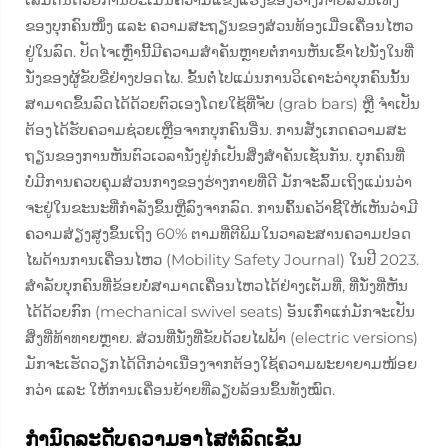
ຂອງບຸກຄົນໜຶ່ງ ແລະ ຄວາມສະຖຽນຂອງສ່ວນທ້ອງເມື່ອເຄື່ອນໄຫວ
ຢູ່ໃນລົດ. ປັດໄຈເຫຼົ່ານີ້ມີຄວາມສຳຄັນຫຼາຍຕໍ່ການຫັນເຂົ້າໄປນັ່ງໃນທີ່
ນັ່ງຂອງຜູ້ຂັບຂີ່ຢ່າງປອດໄພ. ຂັ້ນຕໍ່ໄປແມ່ນການວິເຄາະວ່າບຸກຄົນນັ້ນ
ສາມາດຂຶ້ນລົດໄດ້ດ້ວຍຕົວເອງໂດຍໃຊ້ທີ່ຈັບ (grab bars) ຫຼື ຈຳເປັນ
ຕ້ອງໄດ້ຮັບຄວາມຊ່ວຍເຫຼືອຈາກບຸກຄົນອື່ນ. ການສັງເກດຄວາມສະ
ຖຽນຂອງການຫັນຕົວເວລານັ່ງຢູ່ກໍເປັນສິ່ງສຳຄັນເຊັ່ນກັນ. ບຸກຄົນທີ່
ບໍ່ມີການຄວບຄຸມສ່ວນກາງຂອງຮ່າງກາຍທີ່ດີ ມັກຈະລົ້ມເຖິງແມ່ນວ່າ
ຈະຢູ່ໃນຂະນະທີ່ກຳລັງຂຶ້ນຫຼືລົງຈາກລົດ. ການຄົ້ນຄວ້າຊີ້ໃຫ້ເຫັນວ່າມີ
ຄວາມສ່ຽງສູງຂຶ້ນເຖິງ 60% ຕາມທີ່ຕີພິມໃນວາລະສານຄວາມປອດ
ໄພດ້ານການເຄື່ອນໄຫວ (Mobility Safety Journal) ໃນປີ 2023.
ສຳລັບບຸກຄົນທີ່ຂ້ອຍບໍ່ສາມາດເຄື່ອນໄຫວໄດ້ຢ່າງເຕັມທີ່, ທີ່ນັ່ງທີ່ຫັນ
ໄດ້ດ້ວຍກົກ (mechanical swivel seats) ອັນເກົ່າແກ່ມັກຈະເປັນ
ສິ່ງທີ່ທ້າທາຍຫຼາຍ. ສ່ວນທີ່ນັ່ງທີ່ຂັບດ້ວຍໄຟຟ້າ (electric versions)
ມັກຈະເຮັດວຽກໄດ້ດີກວ່າເນື່ອງຈາກຕ້ອງໃຊ້ຄວາມພະຍາຍາມໜ້ອຍ
ກວ່າ ແລະ ໃຫ້ການເຄື່ອນຍ້າຍທີ່ລຽບລ້ອນຂຶ້ນທັງໝົດ.
ກຳນົດລະດັບຄວາມອາໄສຕໍ່ລົດເຂັນ