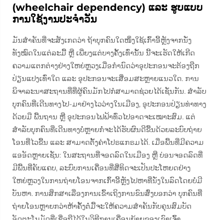
(wheelchair dependency) ແລະ ຮູບແບບ
ການໃຊ້ງານປະຈຳວັນ
ມັນສຳຄັນທີ່ຈະສັງເກດວ່າ ຖ້າບຸກຄົນໃດໜຶ່ງໃຊ້ເກົ້າອີ້ຫຼັງຈາກນັ່ງ
ທັງໝົດໃນແຕ່ລະມື້ ຫຼື ເພີ່ຍງແຕ່ບາງຄັ້ງເທົ່ານັ້ນ ນີ້ຈະເຮັດໃຫ້ເກີດ
ຄວາມແຕກຕ່າງຢ່າງໃຫຍ່ຫຼວງເມື່ອກຳນົດວ່າອຸປະກອນຈະຕ້ອງຖືກ
ປ່ຽນແປງເທົ່າໃດ ແລະ ອຸປະກອນຈະເສື່ອມສະຫຼາຍແນວໃດ. ການ
ພິຈາລະນາສະຖານທີ່ທີ່ຜູ້ຄົນມັກໄປກໍສາມາດຊ່ວຍໄດ້ເຊັ່ນກັນ. ສຳລັບ
ບຸກຄົນທີ່ເດີນທາງໄປ-ມາຢ່າງໄວວ່າງໃນເມືອງ, ອຸປະກອນປ່ຽນທ່າທາງ
ດ້ວຍມື ພື້ນຖານ ຫຼື ອຸປະກອນໄຟຟ້າທົ່ວໄປອາດຈະເໝາະສົມ. ແຕ່
ສຳລັບບຸກຄົນທີ່ເດີນທາງບໍ່ຫຼາຍກໍ່ຈະໄດ້ຮັບຜົນດີຂື້ນດ້ວຍລະບົບຖ່າຍ
ໂອນທີ່ໄວຂື້ນ ແລະ ສາມາດຕັ້ງຄ່າໂປຣແກຣມໄດ້. ເມື່ອພື້ນທີ່ມີຄວາມ
ແອອັດຫຼາຍເຊັ່ນ: ໃນສະຖານທີ່ຈອດລົດໃນເມືອງ ຫຼື ບ່ອນຈອດລົດທີ່
ມີພື້ນທີ່ຄັບແຄບ, ລະບົບການເຄື່ອນທີ່ສີ່ທິດຈະເປັນປະໂຫຍດຢ່າງ
ໃຫຍ່ຫຼວງໃນການຖ່າຍໂອນຈາກເກົ້າອີ້ຫຼັງໄປຫາທີ່ນັ່ງໃນລົດໂດຍບໍ່ມີ
ບັນຫາ. ການສຶກສາເລື່ອງການເຂົ້າເຖິງການຂົນສົ່ງບອກວ່າ ບຸກຄົນທີ່
ຖ່າຍໂອນຫຼາຍກວ່າຫ້າຄັ້ງຕໍ່ມື້ຈະໃຫ້ຄວາມສຳຄັນກັບຄຸນສົມບັດ
ອັດຕະໂນມັດທີ່ເຊື່ອຖືໄດ້ໃນວິທີການເຄື່ອນຍ້າຍຂອງເຂົາເຈົ້າ.