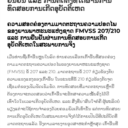
ຢືນຢັນ ແລະ ການຕິດຕັ້ງທີ່ໄດ້ຜ່ານການ
ທົດສອບການເກີດອຸບັດຕິເຫດ
ຄວາມສອດຄ່ອງຕາມມາດຕະຖານຄວາມປອດໄພ
ຂອງຍານພາຫະນະແຫ່ງຊາດ FMVSS 207/210
ແລະ ການຢືນຢັນຜ່ານການທົດສອບການເກີດ
ອຸບັດຕິເຫດໃນສະພາບການຈິງ
ເມື່ອທ່ານຊື້ເກົ້າອີ້ນຫຼຸນໃນລົດ ທ່ານຄວນເລືອກເກົ້າອີ້ນທີ່ສອດຄ່ອງ
ຕາມມາດຕະຖານຄວາມປອດໄພຂອງຍານພາຫະນະແຫ່ງຊາດ
(FMVSS) ຂໍ້ 207 ແລະ 210. ມາດຕະຖານຂໍ້ 207 ກ່ຽວຂ້ອງກັບ
ຄວາມແຂງແຮງຂອງເກົ້າອີ້ນ ໃນຂະນະທີ່ຂໍ້ 210 ກ່ຽວຂ້ອງກັບຈຸດ
ເຊື່ອມຕໍ່ຂອງເຂັມຂັດເຂັມຂັດ. ການທົດສອບທີ່ມາດຕະຖານເຫຼົ່ານີ້
ຕ້ອງການຈະກວດສອບວ່າເກົ້າອີ້ນຈະຮັກສາຄວາມໝັ້ນຄົງໄດ້ດີ
ເທົ່າໃດໃນເວລາເກີດອຸບັດຕິເຫດ. ແລະ ສິ່ງທີ່ນ่าສົນໃຈກໍຄື ຜູ້ຜະລິດບໍ່
ພຽງແຕ່ຈະໃຊ້ການຈຳລອງດ້ວຍຄອມພິວເຕີເທົ່ານັ້ນ ແຕ່ການທົດສອບ
ການເກີດອຸບັດຕິເຫດໃນສະພາບການຈິງກໍໄດ້ກາຍເປັນວິທີປະຕິບັດທີ່
ມາດຕະຖານແລ້ວ. ອີງຕາມລາຍງານອຸດສາຫະກຳຫຼ້າສຸດ ເກົ້າອີ້ນທີ່