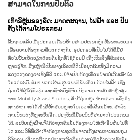
ສາມາດໃນການປັບຕົວ
ເກົ້າອີ້ຫຼຸ້ນຂອງລົດ: ມາດຕະຖານ, ໄຟຟ້າ ແລະ ປັບ
ຕັ້ງໄດ້ຕາມໂປຣແກຣມ
ພື້ນຖານແລ້ວ ມີອຸປະກອນເຄື່ອນຍ້າຍສາມປະເພດຫຼັກທີ່ອອກແບບມາ
ເພື່ອຄວາມຕ້ອງການທີ່ແຕກຕ່າງກັນ. ອຸປະກອນທີ່ເປັນໄປໄດ້ທີ່ມີຢູ່
ທົ່ວໄປນັ້ນເຮັດວຽກດ້ວຍຄັນຊັກທີ່ໃຊ້ດ້ວຍມື ເຊິ່ງເປັນສິ່ງທີ່ຄົນສ່ວນ
ຫຼາຍຮູ້ຈັກ. ສິ່ງເຫຼົ່ານີ້ເປັນທາງເລືອກທີ່ດີເມື່ອບຸກຄົນໜຶ່ງມີຄວາມ
ແຂງແຮງຂອງຂາເທິງທີ່ດີ ແລະ ບໍ່ຈຳເປັນຕ້ອງເຄື່ອນຍ້າຍບໍ່ເກີນເທົ່າໃດ
ໃນແຕ່ລະມື້. ຕໍ່ມາ ພວກເຮົາມີຮູບແບບທີ່ຂັບເຄື່ອນດ້ວຍໄຟຟ້າ ເຊິ່ງ
ຊ່ວຍໃຫ້ຜູ້ໃຊ້ກົດປຸ່ມແທນທີ່ຈະດຶງທີ່ຈັບ. ອີງຕາມການສຶກສາຫຼ້າສຸດ
ຈາກ Mobility Assist Studies, ສິ່ງນີ້ຊ່ວຍຫຼຸດຜ່ອນຄວາມເຄັ່ງຕຶງ
ທາງຮ່າງກາຍໄດ້ເຖິງສີ່ຫ້າສ່ວນຫຼາຍໃນເວລາທີ່ເຄື່ອນຍ້າຍ. ສຳລັບ
ການປັບແຕ່ງທີ່ຫຼາຍຂຶ້ນອີກ, ປະຈຸບັນນີ້ມີລະບົບທີ່ສາມາດໂປຣແກຣມ
ໄດ້. ລະບົບເຫຼົ່ານີ້ຈະຈື່ໄດ້ວ່າບຸກຄົນນັ້ນຕ້ອງການໃຫ້ເກົ້າອີ້ນຫັນໄປທີ່
ໃດ ແລະ ວິທີທີ່ເຂົາເຈົ້າຕ້ອງການລຸກຂຶ້ນຈາກເຕັ້ງຜ່ານການຄວບຄຸມ
ດິຈິຕອນ, ເຊິ່ງທຸກສິ່ງທຸກຢ່າງຈະເກີດຂຶ້ນພຽງແຕ່ກົດຄັ້ງດຽວເທົ່ານັ້ນ.