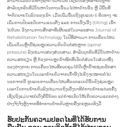
ສາມາດເລື່ອນໄປທາງຊ້າຍ-ຂວາດ້ວຍ ເຊິ່ງເປັນສິ່ງທີ່ສຳຄັນຫຼາຍ
ສຳລັບບຸກຄົນທີ່ມີບັນຫາໃນການເອື້ອມໄປຫາດ້ານອື່ນ ຫຼື ມີພື້ນທີ່
ຈຳກັດພາຍໃນລົດຂອງເຂົາ. ເມື່ອເພີ່ມຂຶ້ນເຖິງຮູບແບບ 6 ທິດທາງ ຈະ
ເພີ່ມການປັບລະດັບຕາມແນວຕັ້ງ ແລະ ການເອີ້ງເອີ້ງ (tilting) ເຂົ້າ
ໄປດ້ວຍ. ອີງຕາມການສຶກສາທີ່ເຜີຍແຜ່ໃນວາລະສານ Journal of
Rehabilitation Technology ໃນປີທີ່ຜ່ານມາ ການເຄື່ອນໄຫວ
ເພີ່ມເຕີມເຫຼົ່ານີ້ຊ່ວຍຫຼຸດຄວາມກົດດັນຕໍ່ສະຫຼາກ (spinal
pressure) ລົງປະມານສອງສ່ວນສາມ. ສຳລັບບຸກຄົນທີ່ມີບັນຫາດ້ານ
ຄວາມສະຖຽນ ຫຼື ຕ້ອງການຫຼຸດນ້ຳໜັກທີ່ເຮັດຕໍ່ສ່ວນໃດສ່ວນໜຶ່ງ
ຂອງຮ່າງກາຍ ການເຄື່ອນໄຫວທີ່ຄວບຄຸມໄດ້ດີເຫຼົ່ານີ້ຈະຊ່ວຍຮັກສາ
ຄວາມສະຖຽນໃນເວລາຍ້າຍຕົວຈາກເກົ້າອີ້ງໄປຍັງຈຸດໝາຍຕໍ່ໄປ.
ນອກຈາກນີ້ ຮູບແບບການເຄື່ອນໄຫວທີ່ອອກແບບດີຂຶ້ນຍັງຊ່ວຍຫຼຸດ
ເວລາໃນການຍ້າຍຕົວລົງປະມານເຖິງເຄິ່ງນາທີຕໍ່ການຍ້າຍແຕ່ລະຄັ້ງ
ເຊິ່ງເຖິງແມ່ນຈະບໍ່ເບິ່ງຄືນີ້ນ້ອຍ ແຕ່ກໍຈະເຮັດໃຫ້ເກີດຄວາມແຕກຕ່າງ
ຢ່າງຈິງຈັງຫຼັງຈາກທີ່ທຳການຍ້າຍຕົວຫຼາຍຄັ້ງຕະຫຼອດທັງມື້.
ຮັບປະກັນຄວາມປອດໄພທີ່ໄດ້ຮັບການ