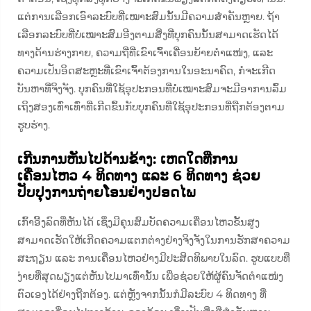
ແຕ່ການເລືອກເອົາລະບົບທີ່ເໝາະສົມນັ້ນມີຄວາມສຳຄັນຫຼາຍ. ຖ້າ
ເລືອກລະບົບທີ່ບໍ່ເໝາະສົມອີງຕາມສິ່ງທີ່ບຸກຄົນນັ້ນສາມາດເຮັດໄດ້
ທາງດ້ານຮ່າງກາຍ, ຄວາມຖີ່ທີ່ເຂົາເຈົ້າເຄື່ອນຍ້າຍຕຳແໜ່ງ, ແລະ
ຄວາມເປັນອິດສະຫຼະທີ່ເຂົາເຈົ້າຕ້ອງການໃນອະນາຄົດ, ກໍຈະເກີດ
ບັນຫາທີ່ຈິງຈັງ. ບຸກຄົນທີ່ໃຊ້ອຸປະກອນທີ່ບໍ່ເໝາະສົມຈະມີອາການລົ້ມ
ເຖິງສອງເທົ່າເທົ່າທີ່ເກີດຂຶ້ນກັບບຸກຄົນທີ່ໃຊ້ອຸປະກອນທີ່ຖືກຕ້ອງຕາມ
ຮູບຮ່າງ.
ເກີນການຫັນໄປດ້ານຂ້າງ: ເຫດໃດທີ່ການ
ເຄື່ອນໄຫວ 4 ທິດທາງ ແລະ 6 ທິດທາງ ຊ່ວຍ
ປັບປຸງການຖ່າຍໂອນຢ່າງປອດໄພ
ເກົ້າອີ້ງລົດທີ່ຫັນໄດ້ ເຊິ່ງມີຄຸນສົມບັດຄວາມເຄື່ອນໄຫວຂັ້ນສູງ
ສາມາດເຮັດໃຫ້ເກີດຄວາມແຕກຕ່າງຢ່າງຈິງຈັງໃນການຮັກສາຄວາມ
ສະຖຽນ ແລະ ການເຄື່ອນໄຫວຢ່າງມີປະສິດທິພາບໃນລົດ. ຮູບແບບທີ່
ງ່າຍທີ່ສຸດພຽງແຕ່ຫັນໄປມາເທົ່ານັ້ນ ເພື່ອຊ່ວຍໃຫ້ຜູ້ຄົນຈັດຕຳແໜ່ງ
ຕົວເອງໄດ້ຢ່າງຖືກຕ້ອງ. ແຕ່ຫຼັງຈາກນັ້ນກໍມີລະບົບ 4 ທິດທາງ ທີ່