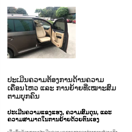
ປະເມີນຄວາມຕ້ອງການດ້ານຄວາມ
ເຄື່ອນໄຫວ ແລະ ການຍ້າຍທີ່ເໝາະສົມ
ຕາມບຸກຄົນ
ປະເມີນຄວາມແຂງແຮງ, ຄວາມສົມດຸນ, ແລະ
ຄວາມສາມາດໃນການຍ້າຍດ້ວຍຕົນເອງ
ເລີ່ມຕົ້ນດ້ວຍການປະເມີນຄວາມແຂງແຮງຂອງຮ່າງກາຍສ່ວນເທິງ