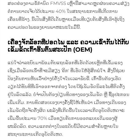
ສອດຄ່ອງຕາມຂໍ້ກຳນົດ FMVSS ເຫຼົ່ານີ້ສາມາດຫຼຸດຜ່ອນຄວາມສ່ຽງ
ຕໍ່ການບາດເຈັບໄດ້ປະມານ 40% ໃນສະຖານະການທີ່ເກີດການ
ເຄື່ອນທີ່ຂ້າງ. ນີ້ເປັນສິ່ງທີ່ດີເດັ່ນຫຼາຍເມື່ອເທີບຽບກັບສິ່ງທີ່ເຮົາຮູ້ເຖິງ
ຄວາມປອດໄພຂອງຍານພາຫະນະໃນມື້ນີ້.
ເຄື່ອງຈັກລັອກທີ່ປອດໄພ ແລະ ຄວາມເຂົ້າກັນໄດ້ກັບ
ເຂັມຂັດເກົ້າອີ້ນຕົ້ນສະເປັກ (OEM)
ແນ່ໃຈວ່າລະບົບມາພ້ອມກັບແຖບລັອກທີ່ເຮັດດ້ວຍເຫຼັກທີ່ເຂັ້ມແຂງ
ເຊິ່ງເມື່ອລັອກເຂົ້າທີ່ຈະມີສຽງ 'ຄິກ' ທີ່ເຮັດໃຫ້ຮູ້ສຶກພໍໃຈ. ສິ່ງນີ້ຊ່ວຍ
ປ້ອງກັນການຫັນເວົ້າຢ່າງບໍ່ຕັ້ງໃຈໃນເວລາຂັບຂີ່. ເກົ້າອີ້ນຕ້ອງເຮັດ
ວຽກໄດ້ທັນທີທີ່ເອົາອອກຈາກກ່ອງ ໂດຍໃຊ້ເຂັມຂັດນິລະໄພທີ່ຕິດຕັ້ງ
ຢູ່ໃນລົດແລ້ວ. ບໍ່ຈຳເປັນຕ້ອງປ່ຽນທິດທາງຂອງເຂັມຂັດ ຫຼື ຊື້ອຸປະກອນ
ເພີ່ມເຕີມ. ການທົດສອບເອງບາງຄັ້ງຊີ້ໃຫ້ເຫັນວ່າ ເມື່ອທາງເດີນຂອງ
ເຂັມຂັດຖືກຈັດຕັ້ງຜິດ ພະລັງທີ່ເກີດຂື້ນໃນເວລາເກີດອຸບັດຕິເຫດຈະ
ເພີ່ມຂື້ນປະມານ 70% ເມື່ອທຽບກັບການອອກແບບເດີມຂອງຜູ້
ຜະລິດລົດ. ຄວາມແຕກຕ່າງໃນລະດັບນີ້ມີຄວາມສຳຄັນຫຼາຍໃນ
ສະຖານະການເກີດອຸບັດຕິເຫດ.