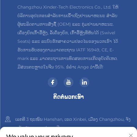
Changzhou Xinder-Tech Electronics Co., Ltd. ໃຫ້
ບໍລິການອຸປະກອນສຳລັບການເຂົ້າເຖິງຢານພາຫະນະ ສຳລັບ
ຜູ້ຜະລິດຕາມການສັ່ງຊື້ (OEM) ແລະ ກຸ່ມຢານພາຫະນະ.
ເຄື່ອງຍົກເກົ້າອີ້ຫຼັງ, ລໍ້ເຄື່ອງຍົກ, ເກົ້າອີ້ຫຼັງທີ່ຫັນໄດ້ (Swivel
Seats) ແລະ ລະບົບຮັກສາຄວາມປອດໄພຂອງພວກເຮົາ ໄດ້
ຮັບການຮັບຮອງຕາມມາດຕະຖານ IATF 16949, CE, E-
mark ແລະ ມາດຕະຖານການທົດສອບການເກີດອຸບັດຕິເຫດ.
ມີສ່ວນຕະຫຼາດໃນຈີນ 95%. ຂໍຄຳເ Ange ວ່ານີ້ເດີ!
ຕິດຕໍ່ພວກເຮົາ
ເລກທີ 3 ຖະໜົນ Hanshan, ເຂດ Xinbei, ເມືອງ Changzhou, ຈັງ
ຫວັດ Jiangsu, ປະເທດຈີນ