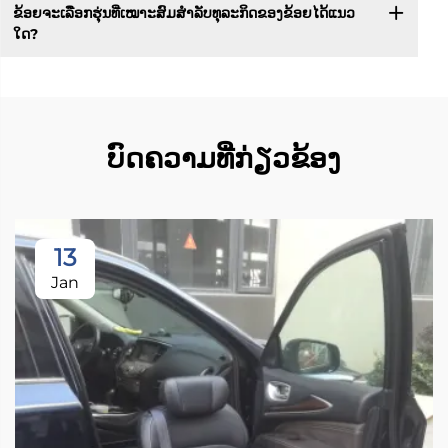
ຂ້ອຍຈະເລືອກຮຸ່ນທີ່ເໝາະສົມສຳລັບທຸລະກິດຂອງຂ້ອຍໄດ້ແນວ
ໃດ?
ບົດຄວາມທີ່ກ່ຽວຂ້ອງ
13
Jan