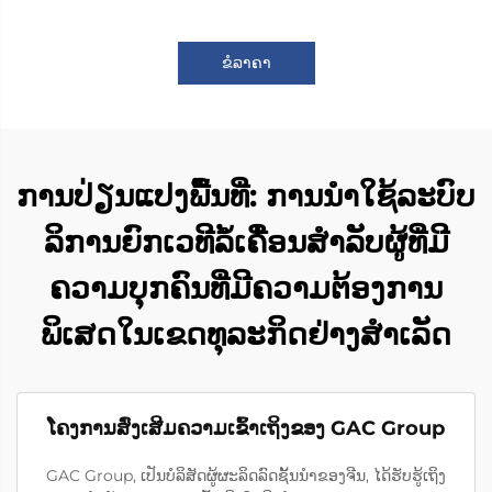
ຂໍລາຄາ
ການປ່ຽນແປງພື້ນທີ່: ການນຳໃຊ້ລະບົບ
ລິການຍົກເວທີລໍ້ເຄື່ອນສຳລັບຜູ້ທີ່ມີ
ຄວາມບຸກຄົນທີ່ມີຄວາມຕ້ອງການ
ພິເສດໃນເຂດທຸລະກິດຢ່າງສຳເລັດ
ໂຄງການສົ່ງເສີມຄວາມເຂົ້າເຖິງຂອງ GAC Group
GAC Group, ເປັນບໍລິສັດຜູ້ຜະລິດລົດຊັ້ນນຳຂອງຈີນ, ໄດ້ຮັບຮູ້ເຖິງ