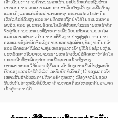
ເວົ້າເຄື່ອນທາງການຄ້າຂອງພວກເຮົາ. ລະບົບຍົກແຕ່ລະຊິ້ນຜ່ານ
ຂະບວນການອອກແບບ ແລະ ການຜະລິດຢ່າງເຂັ້ມງວດເພື່ອບັນລຸ
ແລະ ເຖິງແມ່ນແຕ່ເກີນກວ່າມາດຕະຖານຄວາມປອດໄພສາກົນ.
ເຕັກໂນໂລຊີຂັ້ນສູງ ແລະ ການທົດສອບຖືກນຳໃຊ້ໃນຂະບວນການ
ຜະລິດ, ແລະ ອຸປະກອນອັດຕະໂນມັດທີ່ທັນສະໄໝຂອງພວກເຮົາຖືກ
ຈັບຄູ່ກັບການອອກແບບທີ່ງ່າຍດາຍເພື່ອຮັບປະກັນຄວາມປອດໄພ
ແລະ ຄວາມສາມາດໃນການປະຕິບັດງານຢ່າງສູງສຸດ. ຈາກການ
ອອກແບບຄັ້ງທຳອິດຈົນເຖິງການປະກອບສຸດທ້າຍ, ທີມງານຄົ້ນຄວ້າ
ແລະ ພັດທະນາທີ່ມີຄວາມທຸ່ມເທຂອງພວກເຮົາຢູ່ທີ່ນີ້ເພື່ອຊ່ວຍເຫຼືອ.
ປະຫວັດສາດອັນຍາວນານຂອງພວກເຮົາເປັນບໍລິສັດແຫ່ງທຳອິດໃນ
ປະເທດຈີນທີ່ຜະລິດອຸປະກອນເພື່ອຄວາມເຂົ້າເຖິງຂອງ
ຍານພາຫະນະ ໃຫ້ຄວາມຮູ້ທີ່ພວກເຮົາຕ້ອງການເພື່ອປັບປຸງລະບົບ
ຍົກຂອງພວກເຮົາໃຫ້ດີເລີດ. ລະບົບຍົກທີ່ເຂົ້າເຖິງໄດ້ຂອງພວກເຮົາ
ເໝາະສົມສຳລັບສະຖານທີ່ການຄ້າທຸກແຫ່ງ ເນື່ອງຈາກມັນຊ່ວຍ
ຮັບປະກັນວ່າບຸກຄົນທີ່ມີບັນຫາດ້ານການເຄື່ອນໄຫວທຸກຄົນສາມາດ
ເຂົ້າສູ່ອາຄານໄດ້.