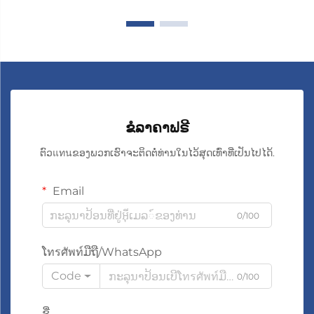
ຂໍລາຄາຟຣີ
ຕົວแทนຂອງພວກເຮົາຈະຕິດຕໍ່ທ່ານໃນໄວ້ສຸດເທົ່າທີ່ເປັນໄປໄດ້.
Email
0/100
ໂทรศัพท์ມືຖື/WhatsApp
Code
0/100
ຊື່