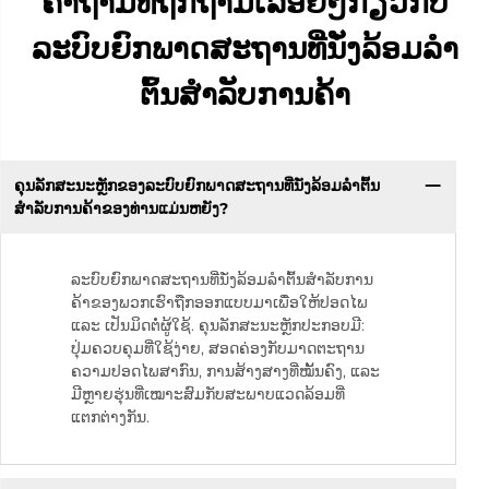
ຄຳຖາມທີ່ຖືກຖາມເລື້ອຍໆກ່ຽວກັບ
ລະບົບຍົກພາດສະຖານທີ່ນັ່ງລ້ອມລໍາ
ຕົ້ນສຳລັບການຄ້າ
ຄຸນລັກສະນະຫຼັກຂອງລະບົບຍົກພາດສະຖານທີ່ນັ່ງລ້ອມລໍາຕົ້ນ
ສຳລັບການຄ້າຂອງທ່ານແມ່ນຫຍັງ?
ລະບົບຍົກພາດສະຖານທີ່ນັ່ງລ້ອມລໍາຕົ້ນສຳລັບການ
ຄ້າຂອງພວກເຮົາຖືກອອກແບບມາເພື່ອໃຫ້ປອດໄພ
ແລະ ເປັນມິດຕໍ່ຜູ້ໃຊ້. ຄຸນລັກສະນະຫຼັກປະກອບມີ:
ປຸ່ມຄວບຄຸມທີ່ໃຊ້ງ່າຍ, ສອດຄ່ອງກັບມາດຕະຖານ
ຄວາມປອດໄພສາກົນ, ການສ້າງສາງທີ່ໝັ້ນຄົງ, ແລະ
ມີຫຼາຍຮຸ່ນທີ່ເໝາະສົມກັບສະພາບແວດລ້ອມທີ່
ແຕກຕ່າງກັນ.