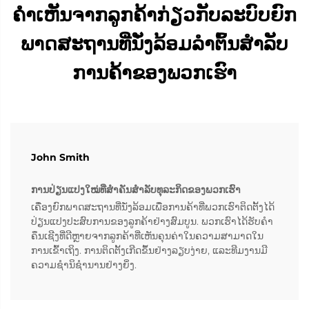
ຄຳເຫັນຈາກລູກຄ້າກ່ຽວກັບລະບົບຍົກ
ພາດສະຖານທີ່ນັ່ງລ້ອມລໍາຕົ້ນສຳລັບ
ການຄ້າຂອງພວກເຮົາ
John Smith
ການປ່ຽນແປງໃໝ່ທີ່ສຳຄັນສຳລັບທຸລະກິດຂອງພວກເຮົາ
ເຄື່ອງຍົກພາດສະຖານທີ່ນັ່ງລ້ອມເພື່ອການຄ້າທີ່ພວກເຮົາຕິດຕັ້ງໄດ້
ປ່ຽນແປງປະສົບການຂອງລູກຄ້າຢ່າງສົມບູນ. ພວກເຮົາໄດ້ຮັບຄຳ
ຄຶນເຊີງທີ່ດີຫຼາຍຈາກລູກຄ້າທີ່ເຫັນຄຸນຄ່າໃນຄວາມສາມາດໃນ
ການເຂົ້າເຖິງ. ການຕິດຕັ້ງເກີດຂຶ້ນຢ່າງລຽບງ່າຍ, ແລະທີມງານມີ
ຄວາມຊຳນິຊຳນານຢ່າງຍິ່ງ.