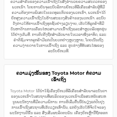
ຄວາມສຳຄັນຂອງຄວາມເຂົ້າເຖິງໃນສິ່ງອຳນວຍຄວາມສະດວກຂອງ
ພວກເຂົາ. ໂດຍການບັນຈຸລະບົບລິການຍົກເວທີລໍ້ເຄື່ອນສຳລັບຜູ້ທີ່ມີ
ຄວາມຕ້ອງການພິເສດໃນເຂດທຸລະກິດຂອງພວກເຮົາ, ພວກເຂົາໄດ້
ຍົກສູງຄວາມເຂົ້າເຖິງໃນຮ້ານສະແດງສິນຄ້າຂອງພວກເຂົາ. ລະບົບ
ດັ່ງກ່າວໃຫ້ການເຂົ້າເຖິງທຸກຊັ້ນຢ່າງລຽບງ່າຍ, ເຮັດໃຫ້ລູກຄ້າທີ່ມີ
ບັນຫາດ້ານການເຄື່ອນໄຫວສາມາດເຂົ້າເຖິງແລະສຳຫຼວດລົດທຸກຮຸ່ນ
ໄດ້ຢ່າງເຕັມທີ່. ການຕິດຕັ້ງຖືກສຳເລັດພາຍໃນເວລາໜຶ່ງອາທິດ, ແລະ
ຄຳຕິຊົມຈາກລູກຄ້າມີແຕ່ເປັນບວກຢ່າງຫຼວງຫຼາຍ, ໂດຍເນັ້ນເຖິງ
ຄວາມງ່າຍດາຍໃນການເຂົ້າເຖິງ ແລະ ຮູບຮ່າງທີ່ທັນສະໄໝຂອງ
ລະບົບຍົກເວທີ.
ຄວາມມຸ່ງໝັ້ນຂອງ Toyota Motor ຕໍ່ຄວາມ
ເຂົ້າເຖິງ
Toyota Motor ໄດ້ນຳໃຊ້ເຄື່ອງຍົກເວທີລໍ້ເຄື່ອນສຳລັບພາລະບັນດາ
ຂອງພວກເຮົາໃນສະຖານທີ່ຜະລິດຂອງພວກເຂົາເພື່ອສະຫນັບສະຫ
ນູນພະນັກງານທີ່ມີຄວາມພິການ. ການຮິເລີ່ມຕົ້ນນີ້ບໍ່ພຽງແຕ່ປັບປຸງ
ການເຂົ້າເຖິງສະຖານທີ່ເຮັດວຽກເທົ່ານັ້ນ, ແຕ່ຍັງເຮັດໃຫ້ຈິດໃຈຂອງ
ພະນັກງານດີຂຶ້ນ ແລະ ສົ່ງເສີມຜະລິດຕະພັນ. ເຄື່ອງຍົກເຫຼົ່ານີ້ຖືກອອກ