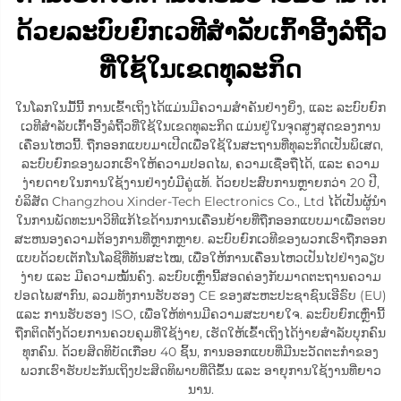
ດ້ວຍລະບົບຍົກເວທີສຳລັບເກົ້າອີ້ງລໍຖີ້ວ
ທີ່ໃຊ້ໃນເຂດທຸລະກິດ
ໃນໂລກໃນມື້ນີ້ ການເຂົ້າເຖິງໄດ້ແມ່ນມີຄວາມສຳຄັນຢ່າງຍິ່ງ, ແລະ ລະບົບຍົກ
ເວທີສຳລັບເກົ້າອີ້ງລໍຖີ້ວທີ່ໃຊ້ໃນເຂດທຸລະກິດ ແມ່ນຢູ່ໃນຈຸດສູງສຸດຂອງການ
ເຄື່ອນໄຫວນີ້. ຖືກອອກແບບມາເປີດເພື່ອໃຊ້ໃນສະຖານທີ່ທຸລະກິດເປັນພິເສດ,
ລະບົບຍົກຂອງພວກເຮົາໃຫ້ຄວາມປອດໄພ, ຄວາມເຊື່ອຖືໄດ້, ແລະ ຄວາມ
ງ່າຍດາຍໃນການໃຊ້ງານຢ່າງບໍ່ມີຄູ່ແທ້. ດ້ວຍປະສົບການຫຼາຍກວ່າ 20 ປີ,
ບໍລິສັດ Changzhou Xinder-Tech Electronics Co., Ltd ໄດ້ເປັນຜູ້ນຳ
ໃນການພັດທະນາວິທີແກ້ໄຂດ້ານການເຄື່ອນຍ້າຍທີ່ຖືກອອກແບບມາເພື່ອຕອບ
ສະຫນອງຄວາມຕ້ອງການທີ່ຫຼາກຫຼາຍ. ລະບົບຍົກເວທີຂອງພວກເຮົາຖືກອອກ
ແບບດ້ວຍເຕັກໂນໂລຊີທີ່ທັນສະໄໝ, ເພື່ອໃຫ້ການເຄື່ອນໄຫວເປັນໄປຢ່າງລຽບ
ງ່າຍ ແລະ ມີຄວາມໝັ້ນຄົງ. ລະບົບເຫຼົ່ານີ້ສອດຄ່ອງກັບມາດຕະຖານຄວາມ
ປອດໄພສາກົນ, ລວມທັງການຮັບຮອງ CE ຂອງສະຫະປະຊາຊົນເອີຣົບ (EU)
ແລະ ການຮັບຮອງ ISO, ເພື່ອໃຫ້ທ່ານມີຄວາມສະບາຍໃຈ. ລະບົບຍົກເຫຼົ່ານີ້
ຖືກຕິດຕັ້ງດ້ວຍການຄວບຄຸມທີ່ໃຊ້ງ່າຍ, ເຮັດໃຫ້ເຂົ້າເຖິງໄດ້ງ່າຍສຳລັບບຸກຄົນ
ທຸກຄົນ. ດ້ວຍສິດທິບັດເກືອບ 40 ຊິ້ນ, ການອອກແບບທີ່ມີນະວັດຕະກຳຂອງ
ພວກເຮົາຮັບປະກັນເຖິງປະສິດທິພາບທີ່ດີຂຶ້ນ ແລະ ອາຍຸການໃຊ້ງານທີ່ຍາວ
ນານ.