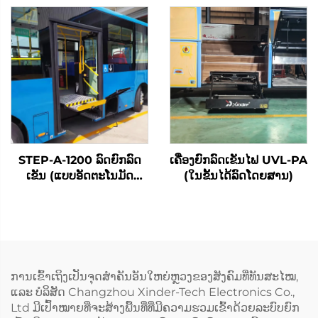
STEP-A-1200 ລົດຍົກລົດ
ເຄື່ອງຍົກລົດເຂັນໄຟ UVL-PA
ເຂັນ (ແບບອັດຕະໂນມັດ
(ໃນຂັ້ນໄດ້ລົດໂດຍສານ)
ທັງໝົດ)
ການເຂົ້າເຖິງເປັນຈຸດສຳຄັນອັນໃຫຍ່ຫຼວງຂອງສັງຄົມທີ່ທັນສະໄໝ,
ແລະ ບໍລິສັດ Changzhou Xinder-Tech Electronics Co.,
Ltd ມີເປົ້າໝາຍທີ່ຈະສ້າງພື້ນທີ່ທີ່ມີຄວາມຮວມເຂົ້າດ້ວຍລະບົບຍົກ