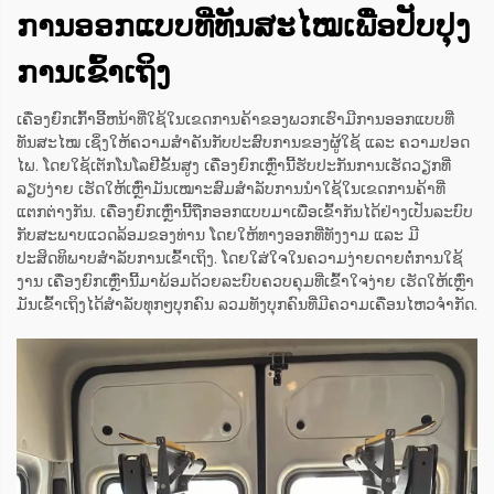
ການອອກແບບທີ່ທັນສະໄໝເພື່ອປັບປຸງ
ການເຂົ້າເຖິງ
ເຄື່ອງຍົກເກົ້າອີ້ຫນ້າທີ່ໃຊ້ໃນເຂດການຄ້າຂອງພວກເຮົາມີການອອກແບບທີ່
ທັນສະໄໝ ເຊິ່ງໃຫ້ຄວາມສຳຄັນກັບປະສົບການຂອງຜູ້ໃຊ້ ແລະ ຄວາມປອດ
ໄພ. ໂດຍໃຊ້ເຕັກໂນໂລຢີຂັ້ນສູງ ເຄື່ອງຍົກເຫຼົ່ານີ້ຮັບປະກັນການເຮັດວຽກທີ່
ລຽບງ່າຍ ເຮັດໃຫ້ເຫຼົ່າມັນເໝາະສົມສຳລັບການນຳໃຊ້ໃນເຂດການຄ້າທີ່
ແຕກຕ່າງກັນ. ເຄື່ອງຍົກເຫຼົ່ານີ້ຖືກອອກແບບມາເພື່ອເຂົ້າກັນໄດ້ຢ່າງເປັນລະບົບ
ກັບສະພາບແວດລ້ອມຂອງທ່ານ ໂດຍໃຫ້ທາງອອກທີ່ທັງງາມ ແລະ ມີ
ປະສິດທິພາບສຳລັບການເຂົ້າເຖິງ. ໂດຍໃສ່ໃຈໃນຄວາມງ່າຍດາຍຕໍ່ການໃຊ້
ງານ ເຄື່ອງຍົກເຫຼົ່ານີ້ມາພ້ອມດ້ວຍລະບົບຄວບຄຸມທີ່ເຂົ້າໃຈງ່າຍ ເຮັດໃຫ້ເຫຼົ່າ
ມັນເຂົ້າເຖິງໄດ້ສຳລັບທຸກໆບຸກຄົນ ລວມທັງບຸກຄົນທີ່ມີຄວາມເຄື່ອນໄຫວຈຳກັດ.