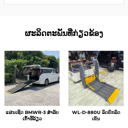
ຜະລິດຕະພັນທີ່ກ່ຽວຂ້ອງ
ແຜ່ນເຊີດ BMWR-3 ສໍາລັບ
WL-D-880U ລົດຍົກລົດ
ເກົ້າອີ້ລ້ຽວ
ເຂັນ