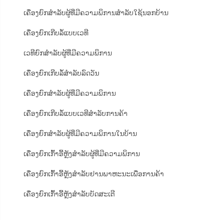
ເຄື່ອງຍົກສຳລັບຜູ້ທີ່ມີຄວາມພິການສຳລັບໃຊ້ນອກບ້ານ
ເຄື່ອງຍົກເກີບລໍ້ແບບເວທີ
ເວທີຍົກສຳລັບຜູ້ທີ່ມີຄວາມພິການ
ເຄື່ອງຍົກເກີບລໍ້ສຳລັບລົດວັນ
ເຄື່ອງຍົກສຳລັບຜູ້ທີ່ມີຄວາມພິການ
ເຄື່ອງຍົກເກີບລໍ້ແບບເວທີສຳລັບການຄ້າ
ເຄື່ອງຍົກສຳລັບຜູ້ທີ່ມີຄວາມພິການໃນບ້ານ
ເຄື່ອງຍົກເກົ້າອີ້ຫຼັງສຳລັບຜູ້ທີ່ມີຄວາມພິການ
ເຄື່ອງຍົກເກົ້າອີ້ຫຼັງສຳລັບຢານພາຫະນະເພື່ອການຄ້າ
ເຄື່ອງຍົກເກົ້າອີ້ຫຼັງສຳລັບບັດສະເຕີ