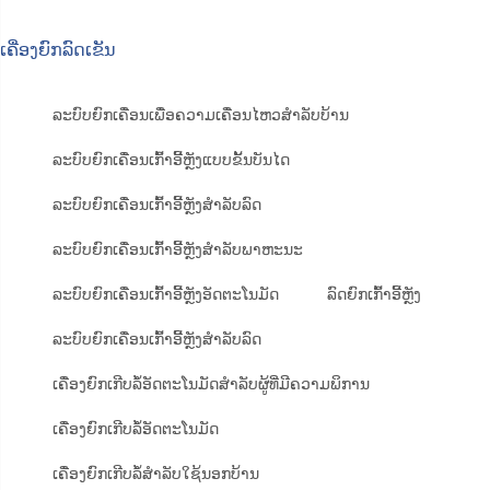
ເຄື່ອງຍົກລົດເຂັນ
ລະບົບຍົກເຄື່ອນເພື່ອຄວາມເຄື່ອນໄຫວສຳລັບບ້ານ
ລະບົບຍົກເຄື່ອນເກົ້າອີ້ຫຼັງແບບຂັ້ນບັນໄດ
ລະບົບຍົກເຄື່ອນເກົ້າອີ້ຫຼັງສຳລັບລົດ
ລະບົບຍົກເຄື່ອນເກົ້າອີ້ຫຼັງສຳລັບພາຫະນະ
ລະບົບຍົກເຄື່ອນເກົ້າອີ້ຫຼັງອັດຕະໂນມັດ
ລົດຍົກເກົ້າອີ້ຫຼັງ
ລະບົບຍົກເຄື່ອນເກົ້າອີ້ຫຼັງສຳລັບລົດ
ເຄື່ອງຍົກເກີບລໍ້ອັດຕະໂນມັດສຳລັບຜູ້ທີ່ມີຄວາມພິການ
ເຄື່ອງຍົກເກີບລໍ້ອັດຕະໂນມັດ
ເຄື່ອງຍົກເກີບລໍ້ສຳລັບໃຊ້ນອກບ້ານ