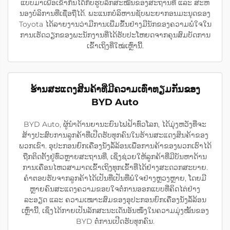
ແບບມາເພື່ອເຂົ້າກັນໄດ້ກັບຮູບລັກສະໝື່ນຂອງສະຖານທີ່ ແລະ ສະຫ
ນອງບໍລິການທີ່ເຊື່ອຖືໄດ້. ພະແນກບໍລິຫານຊັບພະຍາກອນມະນຸດຂອງ
Toyota ໄດ້ລາຍງານວ່າມີການເພີ່ມຂື້ນຢ່າງມີນັກຂອງຄວາມພໍໃຈໃນ
ການເຮັດວຽກຂອງພະນັກງານທີ່ໄດ້ຮັບປະໂຫຍດຈາກຄຸນສົມບັດການ
ເຂົ້າເຖິງທີ່ໃໝ່ເຫຼົ່ານີ້.
ຮ້ານສະແດງສິນຄ້າທີ່ມີຄວາມເທົ່າທຽມກັນຂອງ
BYD Auto
BYD Auto, ຜູ້ນຳດ້ານຍານະຍົນໄຟຟ້າທົ່ວໂລກ, ໄດ້ມຸ່ງຫວັງທີ່ຈະ
ສ້າງປະສົບການລູກຄ້າທີ່ເປີດຮັບທຸກຄົນໃນຮ້ານສະແດງສິນຄ້າຂອງ
ພວກເຂົາ. ອຸປະກອນຍົກເຄື່ອງນັ່ງລໍ້ລ້ອນເພື່ອການຄ້າຂອງພວກເຮົາໄດ້
ຖືກຕິດຕັ້ງຢູ່ທົ່ວຫຼາຍສະຖານທີ່, ເຊິ່ງຊ່ວຍໃຫ້ລູກຄ້າທີ່ມີບັນຫາດ້ານ
ການເຄື່ອນໄຫວສາມາດເຂົ້າເຖິງທຸກເຂົ້າທີ່ໄດ້ຢ່າງສະດວກສະບາຍ.
ຄຳຕອບຮັບຈາກລູກຄ້າໄດ້ເປັນທີ່ເປັນທີ່ພໍໃຈຢ່າງຫຼວງຫຼາຍ, ໂດຍມີ
ຫຼາຍຄົນສະແດງຄວາມຂອບໃຈຕໍ່ການອອກແບບທີ່ຄິດໄຕ່ຢ່າງ
ລະອຽດ ແລະ ຄວາມເໝາະສົມຂອງອຸປະກອນຍົກເຄື່ອງນັ່ງລໍ້ລ້ອນ
ເຫຼົ່ານີ້, ເຊິ່ງໄດ້ກາຍເປັນລັກສະນະເດັ່ນອັນໜຶ່ງໃນຄວາມມຸ່ງໝັ້ນຂອງ
BYD ຕໍ່ການເປີດຮັບທຸກຄົນ.