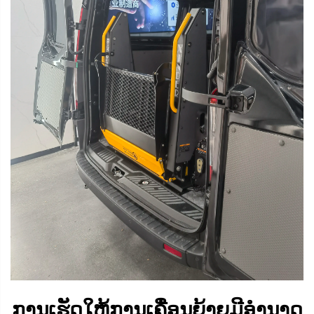
ການເຮັດໃຫ້ການເຄື່ອນຍ້າຍມີອຳນາດ