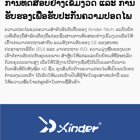
ການທົດສອບຢ່າງເຂັ້ມງວດ ແລະ ການ
ຮັບຮອງເພື່ອຮັບປະກັນຄວາມປອດໄພ
ຄວາມປອດໄພແມ່ນຄວາມສຳຄັນອັນດັບຕົ້ນຂອງ Xinder-Tech. ລະບົບຍົກ
ເວທີເຄື່ອງນີ້ສຳລັບເຄື່ອງນີ້ແຕ່ລະຊິ້ນຜ່ານການທົດສອບຢ່າງເຂັ້ມງວດເພື່ອໃຫ້
ເຂົ້າເກນມາດຕະຖານສາກົນ ລວມທັງການຮັບຮອງ CE ຂອງສະຫະ
ປະຊາຊາດເອີຣົບ (EU) ແລະ ມາດຕະຖານ ISO. ຄວາມມຸ່ງໝັ້ນຂອງພວກ
ເຮົາຕໍ່ການຮັບປະກັນຄຸນນະພາບ ສຳຫຼັບໃຫ້ແຕ່ລະລະບົບຍົກເວທີຖືກຜະລິດ
ດ້ວຍຄຸນນະພາບສູງ ເພື່ອໃຫ້ໃຊ້ງານໄດ້ຢ່າງເຊື່ອຖືໄດ້ເປັນເວລາດົນນານ.
ດ້ວຍສິດທິບັດທັງໝົດ 40 ຊິ້ນ, ຄຸນສົມບັດດ້ານຄວາມປອດໄພທີ່ເປັນນະວັດຕະ
ກຳຂອງພວກເຮົາ ໄດ້ເຮັດໃຫ້ພວກເຮົາເປັນທີ່ຮູ້ຈັກໃນອຸດສາຫະກຳນີ້ ແລະ
ໃຫ້ຄວາມໝັ້ນໃຈແກ່ລູກຄ້າໃນການຊື້ສິນຄ້າ.