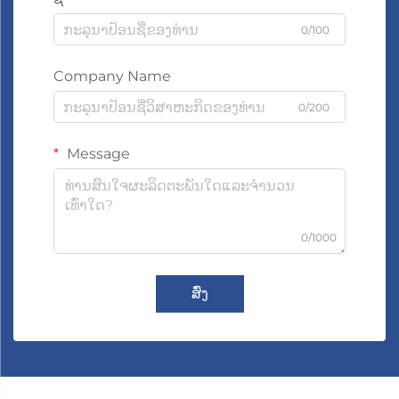
0/100
Company Name
0/200
Message
0/1000
ສົ່ງ