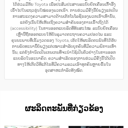
ໄດ້ຮ່ວມມືກັບ Toyota ເພື່ອປະສົມປະສານລະບົບຍົກເຄື່ອນເກົ້າອີ້ງ
ເຂົ້າໄປໃນແຖວຮຸ່ນໃໝ່ຂອງພວກເຂົາ. ການຮ່ວມມືຄັ້ງນີ້ບໍ່ພຽງແຕ່ເປັນ
ການສະແດງຄວາມສາມາດດ້ານເຕັກໂນໂລຊີຂອງພວກເຮົາເທົ່ານັ້ນ,
ແຕ່ຍັງເນັ້ນໃຫ້ເຫັນເຖິງຄວາມສຳຄັນຂອງການເຂົ້າເຖິງໄດ້
(accessibility) ໃນການອອກແບບລົດທີ່ທັນສະໄໝ. ລະບົບຍົກເຄື່ອນ
ເຫຼົ່ານີ້ຖືກອອກແບບໃຫ້ບັນລຸມາດຕະຖານຄວາມປອດໄພ ແລະ
ຄຸນນະພາບທີ່ເຂັ້ມງວດຂອງ Toyota, ເຮັດໃຫ້ຜະລິດຕະພັນທີ່ໄດ້ຮັບ
ການພັດທະນານີ້ບໍ່ພຽງແຕ່ເໝາະສຳລັບບຸກຄົນທີ່ມີຄວາມພິການເທົ່າ
ນັ້ນ, ແຕ່ຍັງກຳນົດເປັນເກນເກນທີ່ຈະນຳໃຊ້ເປັນຕົວຢ່າງໃນການອອກ
ແບບລົດໃນອະນາຄົດ. ຄວາມສຳເລັດຂອງການຮ່ວມມືຄັ້ງນີ້ໄດ້ເປີດ
ທາງໃຫ້ເກີດວິທີແກ້ໄຂທີ່ມີຄວາມລວມເອົາທຸກຄົນຫຼາຍຂຶ້ນໃນ
ອຸດສາຫະກຳລົດທັງໝົດ.
ຜະລິດຕະພັນທີ່ກ່ຽວຂ້ອງ