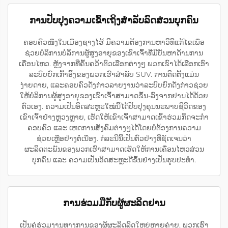
ການປັບປຸງຄວາມເຂົ້າເຖິງສຳລັບລົດສ່ວນບຸກຄົນ
ຄອບຄົວໜຶ່ງໃນເມືອງຊາງໄຮ້ ມີຄວາມຕ້ອງການຫາວິທີແກ້ໄຂເພື່ອ
ຊ່ວຍບໍລິການບໍລິການຜູ້ສູງອາຍຸຂອງເຂົາເຈົ້າທີ່ມີບັນຫາດ້ານການ
ເຄື່ອນໄຫວ. ຫຼັງຈາກທີ່ຄົ້ນຄວ້າຕົວເລືອກຕ່າງໆ ພວກເຂົາໄດ້ເລືອກເອົາ
ລະບົບຍົກເກົ້າອີ້ງຂອງພວກເຮົາສຳລັບ SUV. ການຕິດຕັ້ງແມ່ນ
ງ່າຍດາຍ, ແລະຄອບຄົວດັ່ງກ່າວລາຍງານວ່າລະບົບຍົກດັ່ງກ່າວຊ່ວຍ
ໃຫ້ບໍລິການຜູ້ສູງອາຍຸຂອງເຂົາເຈົ້າສາມາດຂຶ້ນ-ລົງຈາກຢານໄດ້ດ້ວຍ
ຕົວເອງ. ຄວາມເປັນອິດສະຫຼະໃໝ່ນີ້ໄດ້ປັບປຸງຄຸນນະພາບຊີວິດຂອງ
ເຂົາເຈົ້າຢ່າງຫຼວງຫຼາຍ, ເຮັດໃຫ້ເຂົາເຈົ້າສາມາດເຂົ້າຮ່ວມກິດຈະກຳ
ຄອບຄົວ ແລະ ເຫດການສັງຄົມຕ່າງໆໄດ້ໂດຍບໍ່ຕ້ອງການຄວາມ
ຊ່ວຍເຫຼືອຢ່າງຕໍ່ເນື່ອງ. ກໍລະນີນີ້ເປັນຕົວຢ່າງທີ່ຊັດເຈນວ່າ
ຜະລິດຕະພັນຂອງພວກເຮົາສາມາດເຮັດໃຫ້ການເຄື່ອນໄຫວສ່ວນ
ບຸກຄົນ ແລະ ຄວາມເປັນອິດສະຫຼະດີຂຶ້ນຢ່າງເປັນຮູບປະທຳ.
ການຮ່ວມມືກັບຜູ້ຜະລິດຢານ
ເປັນຄູ່ຮ່ວມງານທາງການຂອງຜູ້ຜະລິດລົດໃຫຍ່ຫຼາຍຄ່າຍ, ພວກເຮົາ