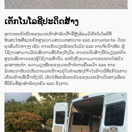
ເຕັກໂນໂລຊີປະດິດສ້າງ
ອຸປະກອນຍົກຂັ້ນຂອງພວກເຮົາສຳລັບເກົ້າອີ້ຫຼັງລ້ອມມີເຕັກໂນໂລຢີທີ່
ທັນສະໄໝທີ່ຊ່ວຍຍົກສູງຄວາມສະດວກສະບາຍ ແລະ ຄວາມປອດໄພ. ດ້ວຍ
ຄຸນສົມບັດຕ່າງໆ ເຊັ່ນ: ການເຮັດວຽກອັດຕະໂນມັດ ແລະ ການຈັບນ້ຳໜັກ, ຜູ້
ໃຊ້ງານສາມາດມີປະສົບການທີ່ບໍ່ຕ້ອງກັງວົນ. ການປະດິດສ້າງນີ້ບໍ່ພຽງແຕ່ຍົກ
ສູງປະສົບການຂອງຜູ້ໃຊ້ງານເທົ່ານັ້ນ, ແຕ່ຍັງຕັ້ງຄວາມມາດຕະຖານໃໝ່ໃນ
ອຸດສາຫະກຳ. ຄວາມມຸ່ງໝັ້ນຂອງພວກເຮົາຕໍ່ການຄົ້ນຄວ້າ ແລະ ການ
ພັດທະນາຮັບປະກັນວ່າພວກເຮົາຈະຢູ່ໃນຕຳແໜ່ງນຳ້້າໃນດ້ານວິທີແກ້ໄຂການ
ເຄື່ອນຍ້າຍທີ່ເຂົ້າເຖິງໄດ້, ເຮັດໃຫ້ຜະລິດຕະພັນຂອງພວກເຮົາເປັນທາງເລືອກ
ທີ່ນິຍົມທີ່ສຸດສຳລັບບຸກຄົນ ແລະ ອົງການ.