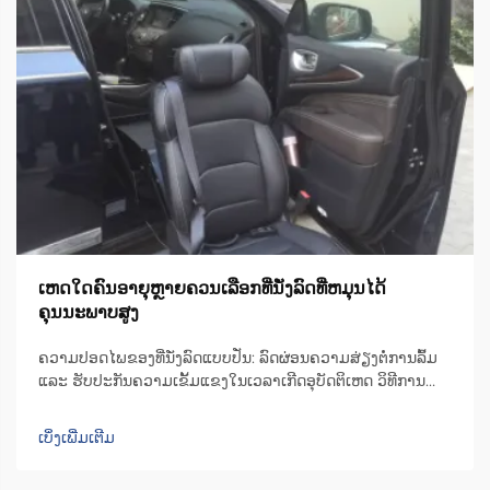
ເຫດໃດຄົນອາຍຸຫຼາຍຄວນເລືອກທີ່ນັ່ງລົດທີ່ຫມຸນໄດ້
ຄຸນນະພາບສູງ
ຄວາມປອດໄພຂອງທີ່ນັ່ງລົດແບບປັ່ນ: ລົດຜ່ອນຄວາມສ່ຽງຕໍ່ການລົ້ມ
ແລະ ຮັບປະກັນຄວາມເຂັ້ມແຂງໃນເວລາເກີດອຸບັດຕິເຫດ ວິທີການ
ອອກແບບທີ່ນັ່ງລົດແບບປັ່ນເພື່ອຫຼຸດຜ່ອນຄວາມບໍ່ສະຖຽນລະຫວ່າງ
ການຍ້າຍຕົວ ເກົ້າອີ້ຫຼືທີ່ນັ່ງມີເຄື່ອງຈັກທີ່ສາມາດປັ່ນໄດ້ເປັນພິເສດ ເຊິ່ງ
ເບິ່ງເພີ່ມເຕີມ
ຊ່ວຍປັ່ນທີ່ນັ່ງໄປ 90 ອົງສາໄປທາງດ້ານປະຕູລົດ ເພື່ອໃຫ້ຜູ້ໃຊ້...