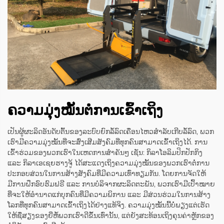
ຄວາມມຸ່ງໝັ້ນຕໍ່ການເຂົ້າເຖິງ
ເປັນຜູ້ຜະລິດອັນດັບຕົ້ນຂອງລະບົບຍົກລໍ້ລົດເຄື່ອນໄຫວສຳລັບເກີບລໍ້ລົດ, ພວກ
ເຮົາມີຄວາມມຸ່ງໝັ້ນທີ່ຈະສົ່ງເສີມສັງຄົມທີ່ທຸກຄົນສາມາດເຂົ້າເຖິງໄດ້. ການ
ເຂົ້າຮ່ວມຂອງພວກເຮົາໃນເຫດການສຳຄັນໆ ເຊັ່ນ: ກິລາໂອລິມປິກປັກກິງ
ແລະ ກິລາເອເຊຍຮາງຈູ້ ໄດ້ສະແດງເຖິງຄວາມມຸ່ງໝັ້ນຂອງພວກເຮົາຕໍ່ການ
ປະກອບສ່ວນໃນການສ້າງສັງຄົມທີ່ມີຄວາມເທົ່າທຽມກັນ. ໂດຍການຈັດໃຫ້
ມີການຝຶກອົບຮົມຟຣີ ແລະ ການບໍລິຈາກຜະລິດຕະພັນ, ພວກເຮົາມີເປົ້າໝາຍ
ທີ່ຈະໃຫ້ອຳນາດແກ່ບຸກຄົນທີ່ມີຄວາມພິການ ແລະ ມີສ່ວນຮ່ວມໃນການສ້າງ
ໂລກທີ່ທຸກຄົນສາມາດເຂົ້າເຖິງໄດ້ຢ່າງແທ້ຈິງ. ຄວາມມຸ່ງໝັ້ນນີ້ບໍ່ພຽງແຕ່ເຮັດ
ໃຫ້ຊື່ສຽງຂອງຍີ່ຫໍ້ພວກເຮົາດີຂຶ້ນເທົ່ານັ້ນ, ແຕ່ຍັງສະທ້ອນເຖິງຄຸນຄ່າຫຼັກຂອງ