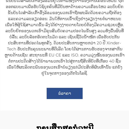
ຂັ້ນບັນໄດສຳລັບເກົ້າອີ້ງລ້ອມນີ້ຢູ່ໃນຕຳແໜ່ງນຳ້້າຂອງການເຄື່ອນໄຫວນີ້. ຖືກ
ອອກແບບມາເພື່ອຮັບໃຊ້ບຸກຄົນທີ່ມີບັນຫາດ້ານຄວາມເຄື່ອນໄຫວ ລະບົບຍົກ
ຂັ້ນບັນໄດສຳລັບເກົ້າອີ້ງລ້ອມຂອງພວກເຮົາຖືກຜະລິດດ້ວຍຄວາມຖືກຕ້ອງ
ແລະຄວາມລະອຽດອ່ອນ. ມັນໃຫ້ການເຂົ້າເຖິງຢ່າງລຽບງ່າຍຕໍ່ພາຫະນະ
ເພື່ອໃຫ້ຜູ້ໃຊ້ສາມາດຂຶ້ນ-ລົງໄດ້ຢ່າງງ່າຍດາຍໂດຍບໍ່ຕ້ອງມີຄວາມຊ່ວຍເຫຼືອ.
ລະບົບຍົກຂອງພວກເຮົາມີຄຸນສົມບັດຄວາມປອດໄພຂັ້ນສູງ ລວມທັງພື້ນຜິວທີ່
ບໍ່ລື້ນ, ລະບົບລັອກອັດຕະໂນມັດ ແລະ ເຊັນເຊີ້ວັດນ້ຳໜັກ ເພື່ອຮັບປະກັນ
ປະສົບການທີ່ປອດໄພທຸກຄັ້ງ. ດ້ວຍປະສົບການຫຼາຍກວ່າ 20 ປີ Xinder-
Tech ຮັບປະກັນຄຸນນະພາບທີ່ດີເລີດ ໂດຍໄດ້ຜ່ານການຮັບຮອງຈາກສາກົນ
ຫຼາຍດ້ານເຊັ່ນ: ສະຖານະທີ່ EU CE ແລະ ISO. ຄວາມມຸ່ງໝັ້ນຂອງພວກເຮົາ
ຕໍ່ການປະດິດສ້າງໄດ້ນຳພາພວກເຮົາໄປສູ່ການຖືສິດທິບັດທີ່ເກືອບ 40 ຊິ້ນ
ເພື່ອໃຫ້ຜະລິດຕະພັນຂອງພວກເຮົາບໍ່ພຽງແຕ່ມີປະສິດທິຜົນເທົ່ານັ້ນ ແຕ່ຍັງ
ຢູ່ໃນຈຸດກາງຂອງເຕັກໂນໂລຊີ.
ຂໍລາຄາ
ການສຶກສາກໍລະນີ