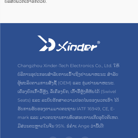
ບໍລິສັດພວກເຮົາອີກດ້ວຍ.
Changzhou Xinder-Tech Electronics Co., Ltd. ໃຫ້
ບໍລິການອຸປະກອນສຳລັບການເຂົ້າເຖິງຢານພາຫະນະ ສຳລັບ
ຜູ້ຜະລິດຕາມການສັ່ງຊື້ (OEM) ແລະ ກຸ່ມຢານພາຫະນະ.
ເຄື່ອງຍົກເກົ້າອີ້ຫຼັງ, ລໍ້ເຄື່ອງຍົກ, ເກົ້າອີ້ຫຼັງທີ່ຫັນໄດ້ (Swivel
Seats) ແລະ ລະບົບຮັກສາຄວາມປອດໄພຂອງພວກເຮົາ ໄດ້
ຮັບການຮັບຮອງຕາມມາດຕະຖານ IATF 16949, CE, E-
mark ແລະ ມາດຕະຖານການທົດສອບການເກີດອຸບັດຕິເຫດ.
ມີສ່ວນຕະຫຼາດໃນຈີນ 95%. ຂໍຄຳເ Ange ວ່ານີ້ເດີ!