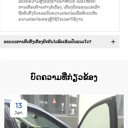
ລະດັບຄວາມສູງຂອງຢານພາຫະນະ ເພື່ອໃຫ້ເກີດ
ການເຄື່ອນຍ້າຍຢ່າງຕໍ່ເນື່ອງ. ເຄື່ອງຍົກຂອງພວກເຮົາ
ຖືກຕິດຕັ້ງດ້ວຍລະບົບຄວາມປອດໄພເພື່ອຮັບປະກັນ
ຄວາມປອດໄພຂອງຜູ້ໃຊ້ໃນເວລາໃຊ້ງານ.
ຂະບວນການຕິດຕັ້ງເຄື່ອງຍົກບັນໄດລົດເຂັນເປັນແນວໃດ?
ບົດຄວາມທີ່ກ່ຽວຂ້ອງ
13
Jan