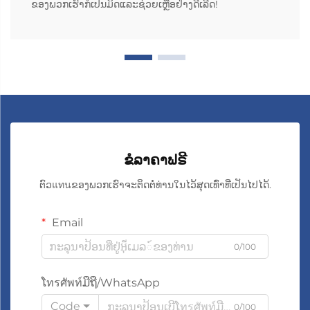
ຂອງພວກເຮົາກໍເປັນມິດແລະຊ່ວຍເຫຼືອຢ່າງດີເລີດ!
ຂໍລາຄາຟຣີ
ຕົວแทนຂອງພວກເຮົາຈະຕິດຕໍ່ທ່ານໃນໄວ້ສຸດເທົ່າທີ່ເປັນໄປໄດ້.
Email
0/100
ໂทรศัพท์ມືຖື/WhatsApp
Code
0/100