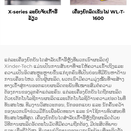
X-series ລະບົບຈັບເກົ້າອີ້
ເຄື່ອງຍົກລົດເຂັນໄຟ WL-T-
ລ້ຽວ
1600
ແຕ່ລະເຄື່ອງຍົກບັນໄດສຳລັບເກົ້າອີ້ຫຼັງທີ່ພວກເຮົາຜະລິດຢູ່
Xinder-Tech ແມ່ນເປັນການສັນຍາທີ່ຈະໃຫ້ຄວາມເຂົ້າເຖິງແລະ
ຄວາມເປັນອິດສະຫຼະຫຼາຍຂຶ້ນແກ່ບຸກຄົນທີ່ເປັນບ່ອນທີ່ມີບັນຫາດ້ານ
ການເຄື່ອນໄຫວ. ເປັນຜູ້ຜະລິດ, ພວກເຮົາມີຄວາມມຸ່ງໝັ້ນທີ່ຈະສ້າງ
ທາງເຂົ້າສູ່ການອອກແບບຜະລິດຕະພັນທີ່ເໝາະສົມຕໍ່ຄວາມ
ຕ້ອງການຂອງລູກຄ້າແຕ່ລະຄົນ. ແຕ່ລະເຄື່ອງຍົກບັນໄດຖືກຜະລິດ
ດ້ວຍເຕັກໂນໂລຊີການຜະລິດແລະເຕັກໂນໂລຊີດ້ານຄວາມປອດໄພທີ່
ທັນສະໄໝ. ທີມງານວິສະວະກອນ, ນັກອອກແບບ ແລະ ນັກຄົ້ນຄວ້າ
ຂອງພວກເຮົາຮ່ວມມືກັນເພື່ອພັດທະນາ ແລະ ນຳໃຊ້ການທົດສອບທີ່
ທັນສະໄໝທີ່ສຸດ. ເຄື່ອງຍົກບັນໄດສຳລັບເກົ້າອີ້ຫຼັງຖືກຜະລິດດ້ວຍ
ວິທີການຜະລິດອັດຕະໂນມັດທີ່ມີຄວາມຖືກຕ້ອງ, ມີປະສິດທິພາບ
ແລະ ເຊື່ອຖືໄດ້ສູງ. ທີມງານບໍລິການຂອງພວກເຮົາພ້ອມທີ່ຈະຕິດຕັ້ງ