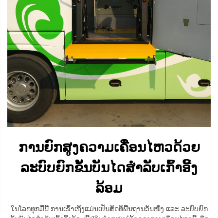
ການຍົກສູງຄວາມເຄື່ອນໄຫວດ້ວຍ
ລະບົບຍົກຂັ້ນບັນໄດສຳລັບເກົ້າອີ້ງ
ລ້ອມ
ໃນໂລກທຸກມື້ນີ້ ການເຂົ້າເຖິງແມ່ນເປັນສິດທິພື້ນຖານອັນໜຶ່ງ ແລະ ລະບົບຍົກ