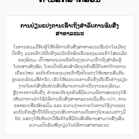
ການປ່ຽນແປງການເຂົ້າເຖິງສຳລັບການຂົນສົ່ງ
ສາທາລະນະ
ໃນການຮ່ວມມືກັບຜູ້ໃຫ້ບໍລິການຂົນສົ່ງສາທາລະນະຊັ້ນນຳໃນເມືອງ
ປັກກິ່ງ, ພວກເຮົາໄດ້ຕິດຕັ້ງລະບົບຍົກລົດເຂັ້ນຂອງພວກເຮົາໃສ່ຟະລີດ
ຂອງລົດເມ. ເປົ້າໝາຍແມ່ນເພື່ອປັບປຸງຄວາມເຂົ້າເຖິງສຳລັບຜູ້
ໂດຍສານທັງໝົດ, ໂດຍເປັນພິເສດສຳລັບບຸກຄົນທີ່ມີບັນຫາດ້ານການ
ເຄື່ອນໄຫວ. ລະບົບຍົກຂອງພວກເຮົາຖືກປັບແຕ່ງໃຫ້ເໝາະສົມກັບ
ຮູບແບບລົດເມທີ່ກຳນົດ, ເຮັດໃຫ້ຂະບວນການຕິດຕັ້ງເກີດຂຶ້ນຢ່າງລຽບ
ງ່າຍໂດຍບໍ່ສົ່ງຜົນຕໍ່ປະສິດທິພາບການດຳເນີນງານຂອງລົດເມ.
ຫຼັງຈາກການຕິດຕັ້ງ, ຄຳຕອບກັບບຸກຄົນທີ່ມີຄວາມພິການສະແດງໃຫ້
ເຫັນວ່າການນຳໃຊ້ບໍລິການຂົນສົ່ງສາທາລະນະເພີ່ມຂຶ້ນ 40%. ການ
ອອກແບບທີ່ແໜ້ນແຟ້ມ ແລະ ຄວາມງ່າຍດາຍໃນການໃຊ້ງານຂອງ
ລະບົບຍົກເຫຼົ່ານີ້ໄດ້ປັບປຸງປະສົບການການເດີນທາງໂດຍລວມຢ່າງມີ
ນັກ, ແສດງໃຫ້ເຫັນວ່າວິທີແກ້ໄຂທີ່ມີປະສິດທິພາບສາມາດສົ່ງເສີມ
ຄວາມເປັນອັນໜຶ່ງດຽວໃນບໍລິການສາທາລະນະ.