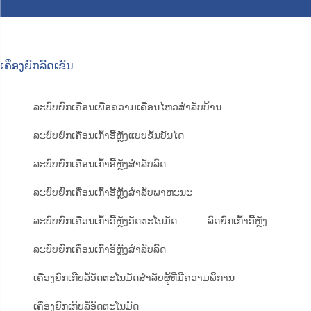
ເຄື່ອງຍົກລົດເຂັນ
ລະບົບຍົກເຄື່ອນເພື່ອຄວາມເຄື່ອນໄຫວສຳລັບບ້ານ
ລະບົບຍົກເຄື່ອນເກົ້າອີ້ຫຼັງແບບຂັ້ນບັນໄດ
ລະບົບຍົກເຄື່ອນເກົ້າອີ້ຫຼັງສຳລັບລົດ
ລະບົບຍົກເຄື່ອນເກົ້າອີ້ຫຼັງສຳລັບພາຫະນະ
ລະບົບຍົກເຄື່ອນເກົ້າອີ້ຫຼັງອັດຕະໂນມັດ
ລົດຍົກເກົ້າອີ້ຫຼັງ
ລະບົບຍົກເຄື່ອນເກົ້າອີ້ຫຼັງສຳລັບລົດ
ເຄື່ອງຍົກເກີບລໍ້ອັດຕະໂນມັດສຳລັບຜູ້ທີ່ມີຄວາມພິການ
ເຄື່ອງຍົກເກີບລໍ້ອັດຕະໂນມັດ