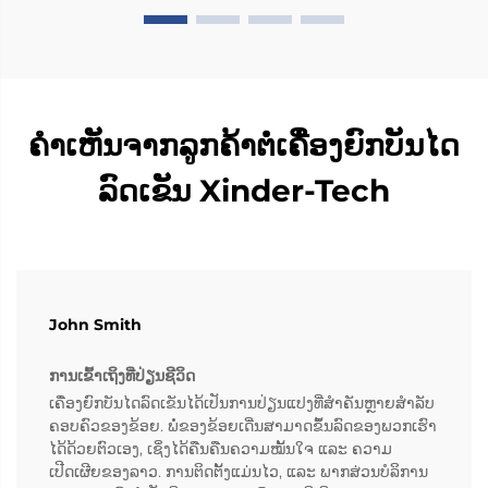
ຄຳເຫັນຈາກລູກຄ້າຕໍ່ເຄື່ອງຍົກບັນໄດ
ລົດເຂັນ Xinder-Tech
John Smith
ການເຂົ້າເຖິງທີ່ປ່ຽນຊີວິດ
ເຄື່ອງຍົກບັນໄດລົດເຂັນໄດ້ເປັນການປ່ຽນແປງທີ່ສຳຄັນຫຼາຍສຳລັບ
ຄອບຄົວຂອງຂ້ອຍ. ພໍ່ຂອງຂ້ອຍເດີ່ນສາມາດຂຶ້ນລົດຂອງພວກເຮົາ
ໄດ້ດ້ວຍຕົວເອງ, ເຊິ່ງໄດ້ຄືນຄືນຄວາມໝັ້ນໃຈ ແລະ ຄວາມ
ເປີດເຜີຍຂອງລາວ. ການຕິດຕັ້ງແມ່ນໄວ, ແລະ ພາກສ່ວນບໍລິການ