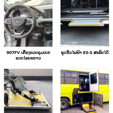
907FV ເຄື່ອງຄວບຄຸມເບກ
ຊຸດຂັ້ນໄຟຟ້າ ES-S ສະລິບໄດ້
ແບບໄລຍະຍາວ