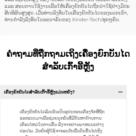
ແລະ ສອນການໃຊ້ງານເພື່ອໃຫ້ເຄື່ອງຍົກບັນໄດຖືກນຳໃຊ້ຢ່າງມີປະ
ສິດທິຜົນສູງສຸດ. ເມື່ອທ່ານລົງທຶນໃນເຄື່ອງຍົກບັນໄດຂອງພວກເຮົາ,
ທ່ານກຳລັງລົງທຶນໃນອະນາຄົດຂອງ Xinder-Tech/ທຸກໆຄົນ.
ຄຳຖາມທີ່ຖືກຖາມເຖິງເຄື່ອງຍົກບັນໄດ
ສຳລັບເກົ້າອີ້ຫຼັງ
ເຄື່ອງຍົກບັນໄດສຳລັບເກົ້າອີ້ຫຼັງແມ່ນຫຍັງ?
ເຄື່ອງຍົກບັນໄດລົດເຂັນເປັນອຸປະກອນເຄື່ອງຈັກທີ່ຖືກ
ອອກແບບມາເພື່ອຊ່ວຍບຸກຄົນທີ່ມີບັນຫາດ້ານການ
ເຄື່ອນໄຫວໃນການຂຶ້ນ-ລົງຈາກຢານພາຫະນະຢ່າງ
ປອດໄພ. ມັນຍົກຜູ້ໃຊ້ຈາກລະດັບພື້ນດິນຂຶ້ນໄປເຖິງ