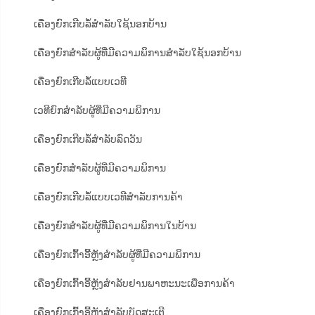
ເຄື່ອງຍົກເກີບລໍ້ສຳລັບໃຊ້ນອກບ້ານ
ເຄື່ອງຍົກສຳລັບຜູ້ທີ່ມີຄວາມພິການສຳລັບໃຊ້ນອກບ້ານ
ເຄື່ອງຍົກເກີບລໍ້ແບບເວທີ
ເວທີຍົກສຳລັບຜູ້ທີ່ມີຄວາມພິການ
ເຄື່ອງຍົກເກີບລໍ້ສຳລັບລົດວັນ
ເຄື່ອງຍົກສຳລັບຜູ້ທີ່ມີຄວາມພິການ
ເຄື່ອງຍົກເກີບລໍ້ແບບເວທີສຳລັບການຄ້າ
ເຄື່ອງຍົກສຳລັບຜູ້ທີ່ມີຄວາມພິການໃນບ້ານ
ເຄື່ອງຍົກເກົ້າອີ້ຫຼັງສຳລັບຜູ້ທີ່ມີຄວາມພິການ
ເຄື່ອງຍົກເກົ້າອີ້ຫຼັງສຳລັບຢານພາຫະນະເພື່ອການຄ້າ
ເຄື່ອງຍົກເກົ້າອີ້ຫຼັງສຳລັບບັດສະເຕີ