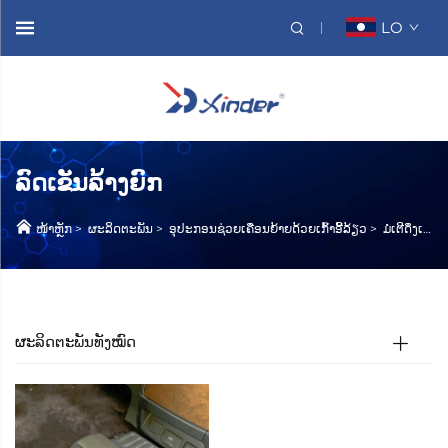
LO
ລົດເຂັນລ້າງຍົກ
ໜ້າຫຼັກ
>
ຜະລິດຕະພັນ
>
ອຸປະກອນຊ່ວຍເຄື່ອນຍ້າຍດ້ວຍເກົ້າອີ້ລ້ຽວ
>
ມໍເຕີດຶງເກົ້າອີ້ລ້ຽວ
ຜະລິດຕະພັນທັງໝົດ