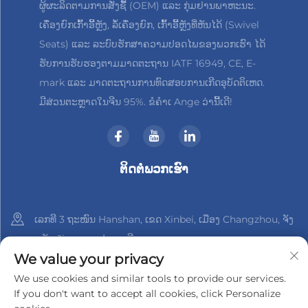
ຜູ້ຜະລິດຕາມການສັ່ງຊື້ (OEM) ແລະ ກຸ່ມຢານພາຫະນະ.
ເຄື່ອງຍົກເກົ້າອີ້ຫຼັງ, ລໍ້ເຄື່ອງຍົກ, ເກົ້າອີ້ຫຼັງທີ່ຫັນໄດ້ (Swivel
Seats) ແລະ ລະບົບຮັກສາຄວາມປອດໄພຂອງພວກເຮົາ ໄດ້
ຮັບການຮັບຮອງຕາມມາດຕະຖານ IATF 16949, CE, E-
mark ແລະ ມາດຕະຖານການທົດສອບການເກີດອຸບັດຕິເຫດ.
ມີສ່ວນຕະຫຼາດໃນຈີນ 95%. ຂໍຄຳເ Ange ວ່ານີ້ເດີ!
ຕິດຕໍ່ພວກເຮົາ
ເລກທີ 3 ຖະໜົນ Hanshan, ເຂດ Xinbei, ເມືອງ Changzhou, ຈັງ
ຫວັດ Jiangsu, ປະເທດຈີນ
We value your privacy
+86-18961288218
We use cookies and similar tools to provide our services.
If you don't want to accept all cookies, click Personalize
[email protected]