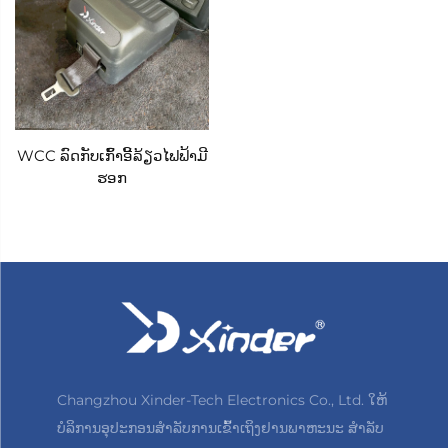
WCC ລົດກັບເກົ້າອີ້ລ້ຽວໄຟຟ້າມີ
ຮອກ
Changzhou Xinder-Tech Electronics Co., Ltd. ໃຫ້
ບໍລິການອຸປະກອນສຳລັບການເຂົ້າເຖິງຢານພາຫະນະ ສຳລັບ