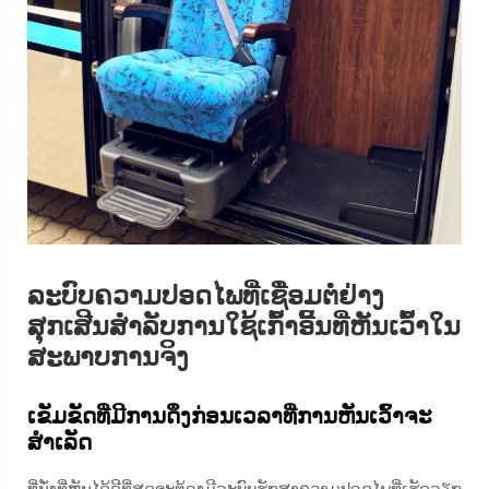
ລະບົບຄວາມປອດໄພທີ່ເຊື່ອມຕໍ່ຢ່າງ
ສຸກເສີນສຳລັບການໃຊ້ເກົ້າອີ້ນທີ່ຫັນເວົ້າໃນ
ສະພາບການຈິງ
ເຂັມຂັດທີ່ມີການດຶງກ່ອນເວລາທີ່ການຫັນເວົ້າຈະ
ສຳເລັດ
ທີ່ນັ່ງທີ່ຫັນໄດ້ດີທີ່ສຸດຈະຕ້ອງມີລະບົບຮັກສາຄວາມປອດໄພທີ່ເຮັດວຽກ