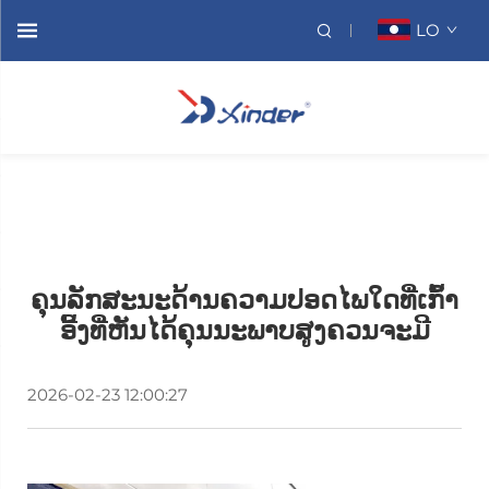
LO
ຄຸນລັກສະນະດ້ານຄວາມປອດໄພໃດທີ່ເກົ້າ
ອີ້ງທີ່ຫັນໄດ້ຄຸນນະພາບສູງຄວນຈະມີ
2026-02-23 12:00:27