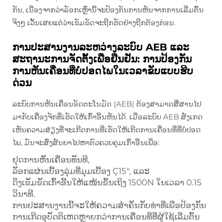
ກັນ, ເນື່ອງຈາກວ່າລັອກເຫຼົ່ານີ້ຈະປ້ອງກັນການຫັນຈາກການເລີ່ມຕົ້ນ
ຈິງໆ ເວັ້ນເສຍແຕ່ວ່າເຂັມຂັດຈະຖືກຮັດຢ່າງຖືກຕ້ອງກ່ອນ.
ການປະສານງານລະຫວ່າງລະບົບ AEB ແລະ
ສະຖານະການຈັດຕັ້ງເພື່ອຢືນຢັນ: ການປ້ອງກັນ
ການຫັນເຄື່ອນທີ່ບໍ່ປອດໄພໃນເວລາຂັບແບບຮີບ
ດ່ວນ
ລະບົບການຫັນເຄື່ອນອັດຕະໂນມັດ (AEB) ຕ້ອງສາມາດສື່ສານໄປ
ມາກັບເຄື່ອງຈັກທີ່ເຮັດໃຫ້ເກົ້າອີ້ນຫັນໄດ້. ເມື່ອລະບົບ AEB ສັງເກດ
ເຫັນຄວາມສ່ຽງທີ່ຈະເກີດການທີ່ເຮັດໃຫ້ເກີດການເຄື່ອນທີ່ທີ່ບໍ່ປອດ
ໄພ, ມັນຈະສົ່ງສັນຍາໄປຫາຕົວຄວບຄຸມເກົ້າອີ້ນເພື່ອ:
ຢຸດການຫັນເຄື່ອນທັນທີ,
ລັອກແຜ່ນເບື້ອງລຸ່ມທີ່ມຸມເບື້ອງ Ç15°, ແລະ
ດຶງເຂັມຂັດເກົ້າອີ້ນໃຫ້ແໜ້ນຂຶ້ນເຖິງ 1500N ໃນເວລາ 0.15
ວິນາທີ.
ການປະສານງານນີ້ຈະໃຫ້ຄວາມສຳຄັນກັບທ່າທີ່ເພື່ອປ້ອງກັນ
ການເກີດອຸບັດຕິເຫດຫຼາຍກວ່າການເຄື່ອນທີ່ທີ່ຜູ້ໃຊ້ເລີ່ມຕົ້ນ