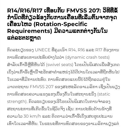
R14/R16/R17 ເທືອບກັບ FMVSS 207: ວິທີທີ່ຂໍ້
ກຳນົດທີ່ກ່ຽວຂ້ອງກັບການເຄື່ອນທີ່ເລີ່ມຕົ້ນຈາກຈຸດ
ເຄື່ອນໄຫວ (Rotation-Specific
Requirements) ມີຄວາມແຕກຕ່າງກັນໃນ
ແຕ່ລະຕະຫຼາດ
ກົດລະບຽບຂອງ UNECE ທີ່ຄຸມເອົາ R14, R16 ແລະ R17 ຕ້ອງການ
ການທົດສອບການປະທົບຢ່າງໄວວ່າ (dynamic crash tests)
ສຳລັບເກົ້າອີ້ຫຼືທີ່ຫັນໄດ້ (swivel seats) ໂດຍເປັນພິເສດເພື່ອສັງເກດ
ເບິ່ງວ່າເກົ້າອີ້ເຫຼົ່ານີ້ຈະຮັກສາຕຳແຫນ່ງໄດ້ດີປານໃດເວລາທີ່ຖືກຫັນໄປ
ໃນເວລາທີ່ມີການປະທົບ. ການທົດສອບແບບນີ້ບໍ່ໄດ້ຖືກລວມຢູ່ໃນ
ມາດຕະຖານ FMVSS 207 ຂອງສະຫະລັດອາເມລິກາ ເຊິ່ງເປັນພຽງ
ການທົດສອບຄວາມແຂງແຮງເບື້ອງຕົ້ນໃນສະຖານະນິ່ງ (static
strength). ກົດລະບຽບຂອງເອີໂຣບເປັນພິເສດໃນການຈຳລອງ
ສະຖານະການທີ່ເກີດຂຶ້ນໃນຊີວິດຈິງ ເຊັ່ນ: ການປະທົບດ້ານຂ້າງທີ່
ຄວາມໄວ 30 km/h ແລະ ຕິດຕາມວ່າເກົ້າອີ້ເບິ່ງເສຍຮູບປະມານ
ເທົ່າໃດເວລາທີ່ຫັນ. ໃນຂະນະທີ່ການທົດສອບຂອງອາເມລິກາພຽງແຕ່