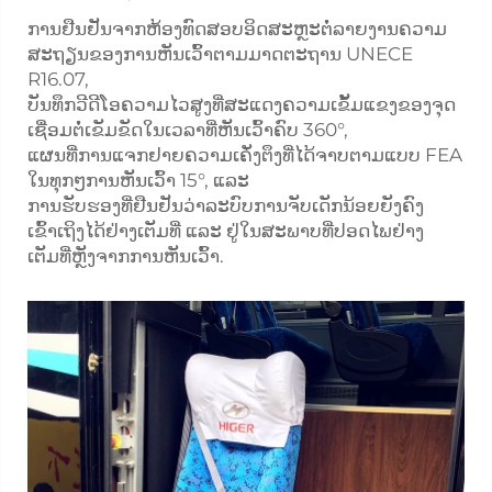
ການຢືນຢັນຈາກຫ້ອງທົດສອບອິດສະຫຼະຕໍ່ລາຍງານຄວາມ
ສະຖຽນຂອງການຫັນເວົ້າຕາມມາດຕະຖານ UNECE
R16.07,
ບັນທຶກວີດີໂອຄວາມໄວສູງທີ່ສະແດງຄວາມເຂັ້ມແຂງຂອງຈຸດ
ເຊື່ອມຕໍ່ເຂັມຂັດໃນເວລາທີ່ຫັນເວົ້າຄົບ 360°,
ແຜນທີ່ການແຈກຢາຍຄວາມເຄັ່ງຕຶງທີ່ໄດ້ຈາບຕາມແບບ FEA
ໃນທຸກໆການຫັນເວົ້າ 15°, ແລະ
ການຮັບຮອງທີ່ຢືນຢັນວ່າລະບົບການຈັບເດັກນ້ອຍຍັງຄົງ
ເຂົ້າເຖິງໄດ້ຢ່າງເຕັມທີ່ ແລະ ຢູ່ໃນສະພາບທີ່ປອດໄພຢ່າງ
ເຕັມທີ່ຫຼັງຈາກການຫັນເວົ້າ.