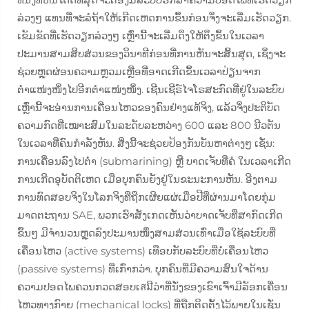
ລ່ວງໆ ແທນທີ່ຈະລໍຖ້າໃຫ້ເກີດເຫດການຂຶ້ນກ່ອນຈຶ່ງຈະເລີ່ມເຮັດວຽກ.
ເຂັມຂັດທີ່ເຮັດວຽກລ່ວງໆ ເຫຼົ່ານີ້ຈະເລີ່ມດຶງໃຫ້ຕຶງຂຶ້ນໃນເວລາ
ປະມານສາມສິບສ່ວນຂອງວິນາທີກ່ອນທີ່ການຫັນຈະສິ້ນສຸດ, ເຊິ່ງຈະ
ຊ່ວຍຫຼຸດຜ່ອນຄວາມຫຼວມເຫຼືອທີ່ອາດເກີດຂຶ້ນເວລາປ່ຽນຈາກ
ຕຳແໜ່ງໜຶ່ງໄປອີກຕຳແໜ່ງໜຶ່ງ. ເຊີນເຊີຣ໌ໄຈໂຣສະກົດທີ່ຢູ່ໃນລະບົບ
ເຫຼົ່ານີ້ຈະອ່ານການເຄື່ອນໄຫວຂອງຄົນຢ່າງແທ້ຈິງ, ແລ້ວຈຶ່ງປະຕິບັດ
ຄວາມກົດທີ່ເໝາະສົມໃນລະດັບລະຫວ່າງ 600 ແລະ 800 ນີວຕັນ
ໃນເວລາທີ່ຄົນກຳລັງຫັນ. ສິ່ງນີ້ຈະຊ່ວຍປ້ອງກັນບັນຫາຕ່າງໆ ເຊັ່ນ:
ການເຄື່ອນລົງໄປຕ່ຳ (submarining) ຫຼື ບາດເຈັບທີ່ຄໍ ໃນເວລາເກີດ
ການເກີດອຸບັດຕິເຫດ ເມື່ອບຸກຄົນຍັງຢູ່ໃນຂະນະການຫັນ. ອີງຕາມ
ການທົດສອບຈິງໃນໂລກຈິງທີ່ຖືກເຜີຍແຜ່ເມື່ອປີທີ່ຜ່ານມາໂດຍກຸ່ມ
ມາດຕະຖານ SAE, ພວກເຮົາສັງເກດເຫັນວ່າບາດເຈັບທີ່ສາກົດເກີດ
ຂຶ້ນໆ ມີຈຳນວນຫຼຸດລົງປະມານໜຶ່ງສາມສ່ວນເທົ່າເມື່ອໃຊ້ລະບົບທີ່
ເຄື່ອນໄຫວ (active systems) ເທືອບກັບລະບົບທີ່ບໍ່ເຄື່ອນໄຫວ
(passive systems) ທີ່ເກົ່າກວ່າ. ບຸກຄົນທີ່ມີຄວາມສົນໃຈດ້ານ
ຄວາມປອດໄພຄວນກວດສອບເสมີວ່າທີ່ນັ່ງຂອງເຂົາເຈົ້າມີລັອກເຄື່ອນ
ໄຫວທາງກົາຍ (mechanical locks) ທີ່ຖືກຕິດຕັ້ງໄວ້ພາຍໃນເຊັ່ນ