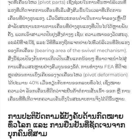
ຈຸດທີ່ເຄື່ອນໄຫວ (pivot parts) ເຊິ່ງຊ່ວຍໃນການຄົ້ນຫາບໍລິເວນທີ່
ແຮງທີ່ເກີດຈາກການເຄື່ອນທີ່ເລີ່ມສັ່ງສີມຂຶ້ນໃນເວລາທີ່ເກີດການ
ເຄື່ອນທີ່ຢ່າງຮຸນແຮງ. ເມື່ອວິສະວະກອນດຳເນີນການຈຳລອງເຫຼົ່ານີ້
ສຳລັບສະຖານະການການເຄື່ອນທີ່ຢ່າງຮຸນແຮງທີ່ເປັນໄປໄດ້ຫຼາຍພັນ
ຄັ້ງ, ພວກເຂົາສາມາດປັບປຸງສິ່ງຕ່າງໆ ເຊັ່ນ: ຄວາມໜາຂອງວັດສະດຸ,
ອະລໍຢ໌ທີ່ຈະໃຊ້, ແລະ ວິທີທີ່ແຮງຖືກແຈກຢາຍໄປທົ່ວບໍລິເວນທີ່ຮັບແຮງ
ຂອງກົກເຄື່ອນ (bearing area of the swivel mechanism).
ສິ່ງນີ້ຊ່ວຍປ້ອງກັນການເກີດເປັນເສັ້ນແຕກນ້ອຍໆ ທີ່ອາດຈະນຳໄປສູ່
ການເສື່ອມສະຫຼາຍຢ່າງສົມບູນຂອງຂໍ້ຕໍ່. ການທຳງານ FEA ທີ່ດີຈະ
ຫຼຸດຜ່ອນການເບິ່ງເຄີຍຂອງຈຸດເຄື່ອນໄຫວ (pivot deformation)
ໄດ້ປະມານ 40% ເມື່ອທຽບກັບການອອກແບບທົ່ວໄປ, ເຊິ່ງໝາຍ
ຄວາມວ່າ ລັອກເຄື່ອນທີ່ດີກວ່າຈະຢືນຕໍ້າຕໍ່ການສັ່ນເຂົ້າ-ອອກ ຫຼື ການ
ເຄື່ອນທີ່ທີ່ເກີດຈາກຄວາມເຄັ່ນຕຶງໃນສະພາບການຈິງໄດ້ດີຂຶ້ນຫຼາຍ.
ການປະຕິບັດຕາມຂໍ້ບັງຄັບດ້ານກົດໝາຍ
ທົ່ວໂລກ ແລະ ການຢືນຢັນທີ່ຊັດເຈນຈາກ
ບຸກຄົນທີສາມ