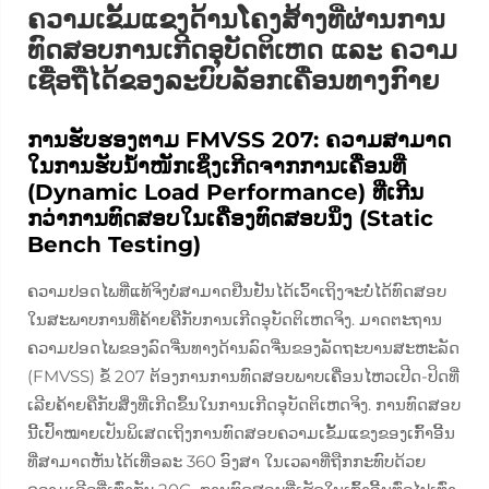
ຄວາມເຂັ້ມແຂງດ້ານໂຄງສ້າງທີ່ຜ່ານການ
ທົດສອບການເກີດອຸບັດຕິເຫດ ແລະ ຄວາມ
ເຊື່ອຖືໄດ້ຂອງລະບົບລັອກເຄື່ອນທາງກົາຍ
ການຮັບຮອງຕາມ FMVSS 207: ຄວາມສາມາດ
ໃນການຮັບນ້ຳໜັກເຊິ່ງເກີດຈາກການເຄື່ອນທີ່
(Dynamic Load Performance) ທີ່ເກີນ
ກວ່າການທົດສອບໃນເຄື່ອງທົດສອບນິ່ງ (Static
Bench Testing)
ຄວາມປອດໄພທີ່ແທ້ຈິງບໍ່ສາມາດຢືນຢັນໄດ້ເວົ້າເຖິງຈະບໍ່ໄດ້ທົດສອບ
ໃນສະພາບການທີ່ຄ້າຍຄືກັບການເກີດອຸບັດຕິເຫດຈິງ. ມາດຕະຖານ
ຄວາມປອດໄພຂອງລົດຈີ່ນທາງດ້ານລົດຈີ່ນຂອງລັດຖະບານສະຫະລັດ
(FMVSS) ຂໍ້ 207 ຕ້ອງການການທົດສອບພາບເຄື່ອນໄຫວເປີດ-ປິດທີ່
ເລີຍຄ້າຍຄືກັບສິ່ງທີ່ເກີດຂຶ້ນໃນການເກີດອຸບັດຕິເຫດຈິງ. ການທົດສອບ
ນີ້ເປົ້າໝາຍເປັນພິເສດເຖິງການທົດສອບຄວາມເຂັ້ມແຂງຂອງເກົ້າອີ້ນ
ທີ່ສາມາດຫັນໄດ້ເທື່ອລະ 360 ອົງສາ ໃນເວລາທີ່ຖືກກະທົບດ້ວຍ