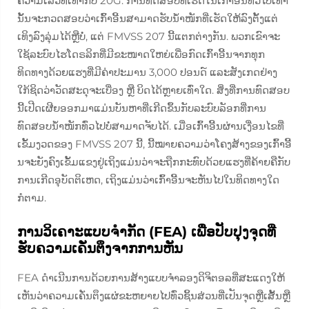
ຄວາມເລີວທີ່ເທົ່າກັບ 20G. ການທົດສອບທີ່ເຮັດໃນເກົ້າອີ້ນທົ່ວໄປເທົ່າ
ນັ້ນຈະກວດສອບວ່າເກົ້າອີ້ນສາມາດຮັບນ້ຳໜັກທີ່ເຮັດໃຫ້ລົງຕັ້ງແຕ່
ເທິງລົງລຸ່ມໄດ້ຫຼືບໍ່, ແຕ່ FMVSS 207 ນີ້ແຕກຕ່າງກັນ. ພວກເຂົາຈະ
ໃຊ້ລະບົບໄຮໂດຣລິກທີ່ມີຂະໜາດໃຫຍ່ເພື່ອກົດເກົ້າອີ້ນຈາກທຸກ
ທິດທາງດ້ວຍແຮງທີ່ມີຄ່າປະມານ 3,000 ປອນດ໌ ແລະສັງເກດຢ່າງ
ໃກ້ຊິດວ່າວັດສະດຸຈະເບື່ອງ ຫຼື ບິດໄດ້ຫຼາຍເທົ່າໃດ. ສິ່ງທີ່ການທົດສອບ
ນີ້ເປີດເຜີຍອອກມາແມ່ນບັນຫາທີ່ເກີດຂຶ້ນກັບລະບົບລັອກທີ່ການ
ທົດສອບນ້ຳໜັກທົ່ວໄປບໍ່ສາມາດຈັບໄດ້. ເມື່ອເກົ້າອີ້ນຜ່ານເງື່ອນໄຂທີ່
ເຂັ້ມງວດຂອງ FMVSS 207 ນີ້, ນີ້ໝາຍຄວາມວ່າໂຄງສ້າງຂອງເກົ້າອີ້
ນຈະຍັງຄົງເຂັ້ມແຂງຢູ່ເຖິງແມ່ນວ່າຈະຖືກກະທົບດ້ວຍແຮງທີ່ຄ້າຍຄືກັບ
ການເກີດອຸບັດຕິເຫດ, ເຖິງແມ່ນວ່າເກົ້າອີ້ນຈະຫັນໄປໃນທິດທາງໃດ
ກໍຕາມ.
ການວິເຄາະແບບຈຳກັດ (FEA) ເພື່ອປັບປຸງຈຸດທີ່
ຮັບຄວາມເຄັ່ນຕຶງຈາກການຫັນ
FEA ດຳເນີນການດ້ວຍການສ້າງແບບຈຳລອງດິຈິຕອລທີ່ສະແດງໃຫ້
ເຫັນວ່າຄວາມເຄັ່ນຕຶງແຜ່ຂະຫຍາຍໄປທົ່ວຊິ້ນສ່ວນທີ່ເປັນຈຸດຫຼືເສັ້ນຫຼື