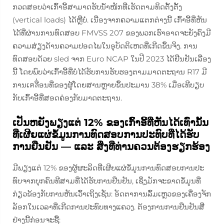
ກວດສອບວ່າເກົ້າອີ້ສາມາດຮັບນ້ຳໜັກທີ່ເຮັດຕາມທິດຕັ້ງຕັ້ງ
(vertical loads) ໄດ້ຫຼືບໍ່. ເນື່ອງຈາກຄວາມແຕກຕ່າງນີ້ ເກົ້າອີ້ທີ່ຫັນ
ໄດ້ທີ່ຜ່ານການທົດສອບ FMVSS 207 ຂອງພວກເຮົາອາດຈະຍັງຄົງມີ
ຄວາມສ່ຽງດ້ານຄວາມປອດໄພໃນອຸບັດຕິເຫດທີ່ເກີດຂຶ້ນຈິງ. ການ
ທົດສອບດ້ວຍ sled ຈາກ Euro NCAP ໃນປີ 2023 ໄດ້ຢືນຢັນເລື່ອງ
ນີ້ ໂດຍພົບວ່າເກົ້າອີ້ທີ່ບໍ່ໄດ້ຮັບການຮັບຮອງຕາມມາດຕະຖານ R17 ມີ
ການເคลື່ອນທີ່ຂອງຜູ້ໂດຍສານຫຼາຍຂຶ້ນປະມານ 38% ເມື່ອເທີບຽບ
ກັບເກົ້າອີ້ທີ່ສອດຄ່ອງກັບມາດຕະຖານ.
ເປັນຫຍັງພຽງແຕ່ 12% ຂອງເກົ້າອີ້ທີ່ຫັນໄດ້ເທົ່ານັ້ນ
ທີ່ເຜີຍແຜ່ຂໍ້ມູນການທົດສອບການປະທົບທີ່ໄດ້ຮັບ
ການຢືນຢັນ — ແລະ ສິ່ງທີ່ທ່ານຄວນຕ້ອງຮຽກຮ້ອງ
ມີພຽງແຕ່ 12% ຂອງຜູ້ຜະລິດທີ່ເຜີຍແຜ່ຂໍ້ມູນການທົດສອບການປະ
ທົບຈາກບຸກຄົນທີສາມທີ່ໄດ້ຮັບການຢືນຢັນ, ເຊິ່ງມັກຈະຂາດຂໍ້ມູນທີ່
ກ່ຽວຂ້ອງກັບການຫັນເວົ້າເຖິງເຊັ່ນ: ອັດຕາການລົ້ມເຫຼວຂອງເຄື່ອງຈັກ
ລັອກໃນເວລາທີ່ເກີດການປະທົບທາງແຄວງ. ຕ້ອງການການຢືນຢັນສີ່
ຢ່າງນີ້ກ່ອນຈະຊື້: