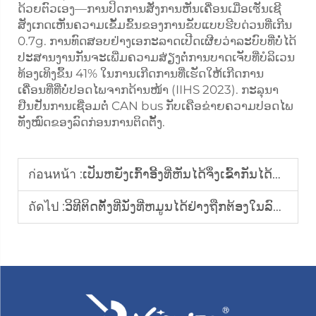
ດ້ວຍຕົວເອງ—ການປິດການສັ່ງການຫັນເຄື່ອນເມື່ອເซັນເຊີ
ສັງເກດເຫັນຄວາມເຂັ້ມຂົ້ນຂອງການຂັບແບບຮີບດ່ວນທີ່ເກີນ
0.7g. ການທົດສອບຢ່າງເອກະລາດເປີດເຜີຍວ່າລະບົບທີ່ບໍ່ໄດ້
ປະສານງານກັນຈະເພີ່ມຄວາມສ່ຽງຕໍ່ການບາດເຈັບທີ່ບໍລິເວນ
ທ້ອງເທິງຂຶ້ນ 41% ໃນການເກີດການທີ່ເຮັດໃຫ້ເກີດການ
ເຄື່ອນທີ່ທີ່ບໍ່ປອດໄພຈາກດ້ານໜ້າ (IIHS 2023). ກະລຸນາ
ຢືນຢັນການເຊື່ອມຕໍ່ CAN bus ກັບເຄືອຂ່າຍຄວາມປອດໄພ
ທັງໝົດຂອງລົດກ່ອນການຕິດຕັ້ງ.
ก่อนหน้า :
ເປັນຫຍັງເກົ້າອີ້ງທີ່ຫັນໄດ້ຈຶ່ງເຂົ້າກັນໄດ້ກັບຍີ່ຫໍ້ລົດໃຫຍ່ໆທັງໝົດ
ถัดไป :
ວິທີຕິດຕັ້ງທີ່ນັ່ງທີ່ຫມູນໄດ້ຢ່າງຖືກຕ້ອງໃນລົດຂອງທ່ານ