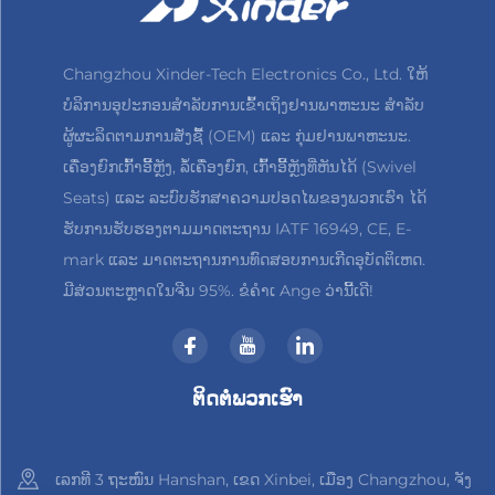
Changzhou Xinder-Tech Electronics Co., Ltd. ໃຫ້
ບໍລິການອຸປະກອນສຳລັບການເຂົ້າເຖິງຢານພາຫະນະ ສຳລັບ
ຜູ້ຜະລິດຕາມການສັ່ງຊື້ (OEM) ແລະ ກຸ່ມຢານພາຫະນະ.
ເຄື່ອງຍົກເກົ້າອີ້ຫຼັງ, ລໍ້ເຄື່ອງຍົກ, ເກົ້າອີ້ຫຼັງທີ່ຫັນໄດ້ (Swivel
Seats) ແລະ ລະບົບຮັກສາຄວາມປອດໄພຂອງພວກເຮົາ ໄດ້
ຮັບການຮັບຮອງຕາມມາດຕະຖານ IATF 16949, CE, E-
mark ແລະ ມາດຕະຖານການທົດສອບການເກີດອຸບັດຕິເຫດ.
ມີສ່ວນຕະຫຼາດໃນຈີນ 95%. ຂໍຄຳເ Ange ວ່ານີ້ເດີ!
ຕິດຕໍ່ພວກເຮົາ
ເລກທີ 3 ຖະໜົນ Hanshan, ເຂດ Xinbei, ເມືອງ Changzhou, ຈັງ