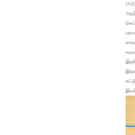
UVL-
அதற்
செய்
பராம
கையா
வடிவ
இறக்
இதனா
கட்ட
இயக