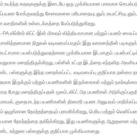
ும் உயர்ந்த கதவுகளுக்கு இடையே ஒரு முக்கியமான பாலமாக செயல்படுகி
றுப்பயண போக்குவரத்து சேவைகளை மரியாதையுடனும், சுயாட்சியுடனும்,
 வசதிகளின் உள்ளடக்கத்தை மேம்படுத்துகிறது.
PA வீல்சேர் லிப்ட்-இன் மிகவும் வித்தியாசமான மற்றும் பயனர்-மையப
திசாலித்தனமான நிறுவல் வடிவமைப்பாகும்: இது வாகனத்தின் படிகளுக
பட்சமாக பயன்படுத்துவதற்கான முக்கியமான இடமாகும். பயன்பாட்டில் இ
வதுமாக மறைந்திருக்கிறது, பஸ்சின் உட்புற இடத்தை எந்தவித அவசியமி
ட பஸ்களுக்கு இந்த மறைக்கப்பட்ட வடிவமைப்பு குறிப்பாக நன்மை தரக
வாக இருக்கும் மற்றும் பயணிகளின் இருக்கைகள் மற்றும் நகர்வுக்கா
ாத போது மறைந்திருப்பதன் மூலம், லிப்ட் பிற பயணிகள் அடுக்குப்பக
்காமல், குறைபாடற்ற பயணிகளின் தினசரி பயண அனுபவம் பாதிக்கப்படாம
ும் ஒழுங்கான தோற்றத்தையும் பராமரிக்கிறது, பெரிய மற்றும் வெளி
ப்பமான தோற்றத்தை தவிர்க்கிறது, இது பயணிகளுக்கு ஆறுதலான மற
ட சுற்றுலா பஸ்களுக்கு குறிப்பாக முக்கியமானது.