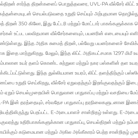
்திறன் சார்ந்த திறன்களைப் பொறுத்தவரை, UVL-PA வீல்சேர் லிப்ட்
பகத்தன்மையுடன் செயல்படுவதை உறுதி செய்யும் அற்புதமான தொழில்
த் திறன் 350 கிலோ, இது பேட்டரி மற்றும் மோட்டார் பாகங்களுக்காக
சேர்கள் உட்பட பலவிதமான வீல்சேர்களையும், பயனரின் எடையையும் எள
டுள்ளது. இந்த அதிக சுமைத் திறன், பல்வேறு பயனர்களைச் சேவிக்கும்
வாக இதை மாற்றுகிறது. மேலும், இந்த லிப்ட் அதிகபட்சமாக 1297 மிமீ 
ம்பாலான உயர் தளம் கொண்ட சுற்றுலா மற்றும் நகர பஸ்களின் தள உயரத
கிடப்பட்டுள்ளது. இந்த துல்லியமான உயரம், லிப்ட் தளத்திற்கும் பஸ்
ப்பை உறுதி செய்கிறது, வீல்சேர் ஏறுவதற்கும் இறங்குவதற்கும் 
ம் ஏறும் செயல்முறையின் பொதுவான பாதுகாப்பு மற்றும் வசதியை மேம்
-PA இன் தரத்தையும், சர்வதேச பாதுகாப்பு தரநிலைகளுடனான இணக்க
ியத்திலிருந்து பெறப்பட்ட E-அடையாளச் சான்றிதழ் உள்ளது. E-அடை
குவரத்து உதிரிபாகங்களுக்கான பாதுகாப்பு, செயல்திறன் மற்றும்
ணயிக்கும் கடுமையான மற்றும் அகில அங்கீகாரம் பெற்ற சான்றிதழ் ம