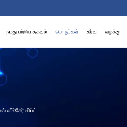
நமது பற்றிய தகவல்
பொருட்கள்
தீர்வு
வழக்கு
பஸ் வீல்சேர் லிப்ட்