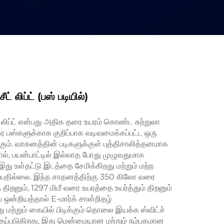
் லிப்ட் (பஸ் படியில்)
 லிப்ட் என்பது அதிக தரை உயரம் கொண்ட சுற்றுலா
நகர பஸ்களுக்காக குறிப்பாக வடிவமைக்கப்பட்ட ஒரு
கும். வாகனத்தின் படிகளுக்குள் புத்திசாலித்தனமாக
ல், பயன்பாட்டில் இல்லாத போது முழுவதுமாக
 இது உள்தட்டு இடத்தை சேமிக்கிறது மற்றும் மற்ற
பதில்லை. இந்த சாதனத்திற்கு 350 கிலோ வரை
திறனும், 1297 மிமீ வரை உயரத்தை உயர்த்தும் திறனும்
 ஒன்றியத்தால் E-மார்க் சான்றிதழ்
ு மற்றும் கையில் பிடிக்கும் தொலை இயக்க ஸ்விட்ச்
ுத்தப்படுகிறது, இது மென்மையான மற்றும் நம்பகமான