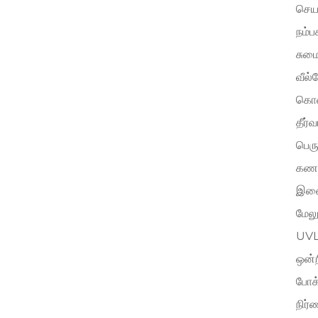
செயல
நம்
சுமை
வீல்
கொண்
தீர்
பெரு
கணக்
இணை
மேலு
UVL
ஒன்ற
போக்
நிர்