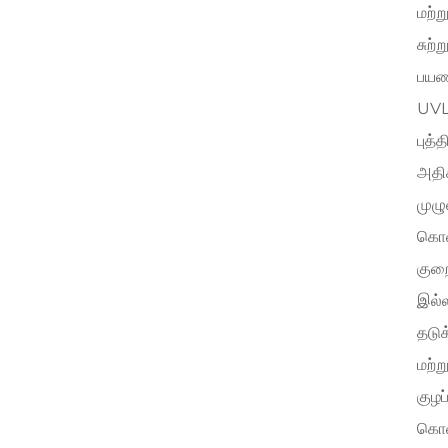
மற்ற
சுற்
பயண
UVL-
புத்
அதிக
முழு
கொண்
குறை
இல்ல
தடுக
மற்ற
குழ
கொண்