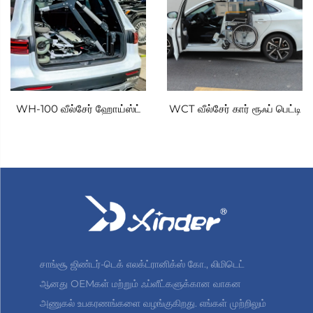
WH-100 வீல்சேர் ஹோய்ஸ்ட்
WCT வீல்சேர் கார் ரூஃப் பெட்டி
சாங்சூ ஜிண்டர்-டெக் எலக்ட்ரானிக்ஸ் கோ., லிமிடெட்
ஆனது OEMகள் மற்றும் ஃப்ளீட்களுக்கான வாகன
அணுகல் உபகரணங்களை வழங்குகிறது. எங்கள் முற்றிலும்