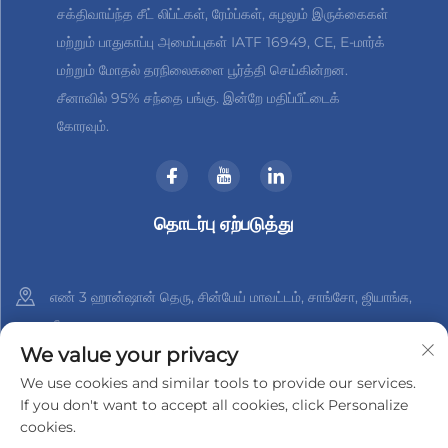
சக்திவாய்ந்த சீட் லிப்ட்கள், ரேம்ப்கள், சுழலும் இருக்கைகள்
மற்றும் பாதுகாப்பு அமைப்புகள் IATF 16949, CE, E-மார்க்
மற்றும் மோதல் தரநிலைகளை பூர்த்தி செய்கின்றன.
சீனாவில் 95% சந்தை பங்கு. இன்றே மதிப்பீட்டைக்
கோரவும்.
தொடர்பு ஏற்படுத்து
எண் 3 ஹான்ஷான் தெரு, சின்பேய் மாவட்டம், சாங்சோ, ஜியாங்சு,
சீனா
We value your privacy
+86-18961288218
We use cookies and similar tools to provide our services.
If you don't want to accept all cookies, click Personalize
[email protected]
cookies.