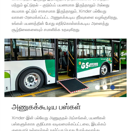
மற்றும் ஓட்டுதல் – குடும்பப் பயணமாக இருந்தாலும் அல்லது
சுயமாக ஓட்டும் சாகசமாக இருந்தாலும், Xinder பல்வேறு
வாகன-அமைக்கப்பட்ட அணுகக்கூடிய தீர்வுகளை வழங்குகிறது,
உங்கள் பயணத்தின் போது எதிர்கொள்ளக்கூடிய அனைத்து
சூழ்நிலைகளையும் சமாளிக்க உதவுகிறது.
அணுகக்கூடிய பஸ்கள்
Xinder-இன் பல்வேறு அணுகுதல் அம்சங்கள், பயணிகள்
பஸ்களுக்காக குறிப்பாக வடிவமைக்கப்பட்டவை, இயக்கம்
குறைபாடு உள்ளவர்கள் நகர்ப்புற பொது போக்குவரத்து