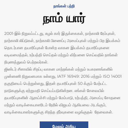
நாங்கள் பற்றி
நாம் யார்
2001-இல் நிறுவப்பட்டது, சுழல் கார் இருக்கைகள், நாற்காலி ரேம்புகள்,
நாற்காலி லிப்டுகள், நாற்காலி பிணைப்பு அமைப்புகள் மற்றும் பிற இயக்கம்
தொடர்பான தயாரிப்புகள் போன்ற வாகன இயக்கம் தயாரிப்புகளை
வடிவமைத்தல், உற்பத்தி செய்தல் மற்றும் விற்பனை செய்வதில் நாங்கள்
நிபுணத்துவம் பெற்றவர்கள்.
ஜிண்டர் சீனாவில் சிறப்பு வாகன மாற்றங்கள் மற்றும் உபகரணங்களில்
முன்னணி நிறுவனமாக உள்ளது, IATF 16949: 2016 மற்றும் ISO 14001
தகுதியைப் பெற்றுள்ளது, இதன் தயாரிப்புகள் 50 க்கும் மேற்பட்ட
நாடுகளுக்கு ஏற்றுமதி செய்யப்படுகின்றன. எங்கள் சேவையில்
தயாரிப்புகளின் ஆராய்ச்சி மற்றும் மேம்பாடு, உற்பத்தி, அமைப்பு சோதனை
மற்றும் வாடிக்கையாளரிடம் நேரில் விஜயம் ஆகியவை அடங்கும்,
வாடிக்கையாளர்களுக்கு சிறந்த தீர்வுகளை வழங்குதல்
தேவைகள்.
மேலும் அறிய