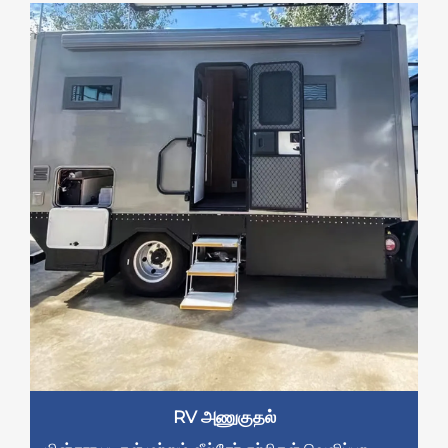
RV அணுகுதல்