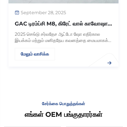
mber 28, 2025
ம்ப்சி M8, கிரேட் வால் காவோஷான்
 டொயோட்டா BZ3, சிண்டர்
்டு சர்வதேச ஆட்டோ ஷோ எதிர்கால
ர் இருக்கைகளுடன் கூட்டணி
மற்றும் மனிதநேய கவனத்தை மையமாகக்
 அணுகக்கூடிய மொபிலிட்டிக்கான
ு தொழில்நுட்ப விழாவை அறிவித்து
த்தை நிர்ணயிக்கின்றன
மாக திறந்தது. புதிய GAC டிரம்ப்சி M8,
வாசிக்க
ின் உயர்தர புதிய எரிசக்தி MPV
 மற்றும் டொயோட்டாவின் தூய மின்சார
BZ3...
சேர்க்கை பொதுத்தங்கள்
எங்கள் OEM பங்குதாரர்கள்