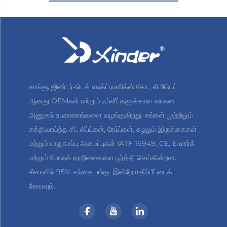
சாங்சூ ஜிண்டர்-டெக் எலக்ட்ரானிக்ஸ் கோ., லிமிடெட்
ஆனது OEMகள் மற்றும் ஃப்ளீட்களுக்கான வாகன
அணுகல் உபகரணங்களை வழங்குகிறது. எங்கள் முற்றிலும்
சக்திவாய்ந்த சீட் லிப்ட்கள், ரேம்ப்கள், சுழலும் இருக்கைகள்
மற்றும் பாதுகாப்பு அமைப்புகள் IATF 16949, CE, E-மார்க்
மற்றும் மோதல் தரநிலைகளை பூர்த்தி செய்கின்றன.
சீனாவில் 95% சந்தை பங்கு. இன்றே மதிப்பீட்டைக்
கோரவும்.