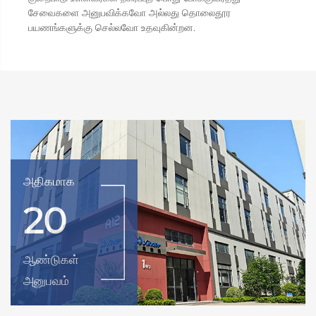
சேவைகளை அனுபவிக்கவோ அல்லது தொலைதூர
பயணங்களுக்கு செல்லவோ உதவுகின்றன.
அதிகமாக
20
ஆண்டுகள்
அனுபவம்