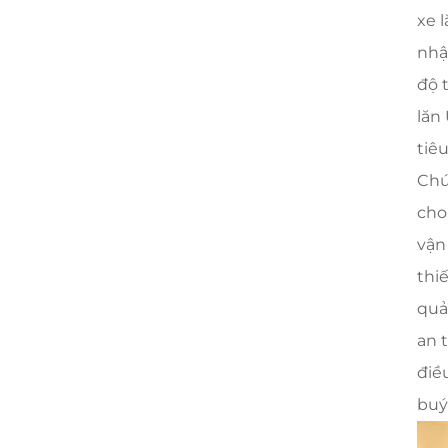
xe 
nhậ
độ 
lăn
tiê
Chứ
cho
vận
thi
quả
an 
điề
buý