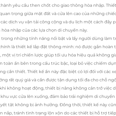
 thành yêu cầu then chốt cho giao thông hòa nhập. Thiế
 quan trọng giữa mặt đất và cửa lên cao của những chiếc
 các dịch vụ vận tải công cộng và du lịch một cách đầy 
h hòa nhập của các lựa chọn di chuyển này.
 trong những tính năng nổi bật và lấy người dùng làm t
chính là thiết kế lắp đặt thông minh: nó được gắn hoàn
n, một vị trí chiến lược giúp tối ưu hóa hiệu quả không g
n toàn ẩn bên trong cấu trúc bậc, loại bỏ việc chiếm dụ
ng cần thiết. Thiết kế ẩn này đặc biệt có lợi đối với các 
ờng rất quý giá và cần được tận dụng tối đa cho chỗ ng
 khi không hoạt động, thiết bị nâng không cản trở việc d
 khu vực cửa lên xuống, đảm bảo trải nghiệm di chuy
yết tật không bị ảnh hưởng. Đồng thời, thiết kế này cũn
n nắp, tránh tình trạng lộn xộn do các thiết bị hỗ trợ ti