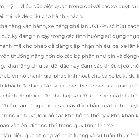
m mỹ — điều đặc biệt quan trọng đối với các xe buýt d
ải mái và dễ chịu cho hành khách.
khả năng vận hành, xe nâng ghế lăn UVL-PA sở hữu các t
 cực kỳ đáng tin cậy trong các tình huống sử dụng thực tế
mạnh mẽ cho phép dễ dàng tiếp nhận nhiều loại xe lăn
, vốn thường nặng hơn do các bộ phận như pin và động
g. Khả năng chịu tải dồi dào này đảm bảo thiết bị có t
lăn, biến nó thành giải pháp linh hoạt cho cả xe buýt d
h khách đa dạng. Ngoài ra, thiết bị có chiều cao nâng t
u chỉnh chính xác để phù hợp với độ cao sàn của hầu hết 
. Chiều cao nâng chính xác này đảm bảo quá trình chuyể
 trong xe buýt, loại bỏ các khe hở có thể gây khó khăn k
oàn và tiện lợi tổng thể trong quy trình lên xe.
 dấu hiệu quan trọng về chất lượng và sự tuân thủ các t