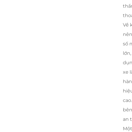
thẩ
tho
Về 
nên
số 
lớn
dụn
xe 
hàn
hiệ
cao
bên
an t
Một