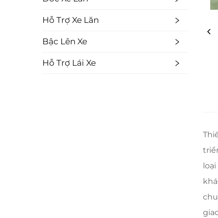
Hỗ Trợ Xe Lăn
Bậc Lên Xe
Hỗ Trợ Lái Xe
Thi
tri
loạ
khá
chu
gia