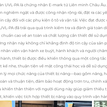
lăn UVL-PA là chứng nhận E-mark từ Liên minh Châu Âu
n nghiêm ngặt và được công nhận rộng rãi, đặt ra các yê
tin cậy đối với các phụ kiện ô tô và vận tải. Việc đạt đượ
 UVL-PA đã trải qua quá trình kiểm tra và đánh giá toàn
u chuẩn cao về an toàn và chất lượng cần thiết để sử dụn
ng nhận này không chỉ khẳng định độ tin cậy của sản
 nhân viên vận hành xe buýt, hành khách và người chăm 
 hành, thiết bị được điều khiển thông qua một công tắc 
ết kế nhẹ, thuận tiện về mặt công thái học và dễ sử dụn
n lý mọi chức năng của thiết bị nâng—bao gồm nâng, h
toàn và thuận tiện, đảm bảo hoạt động trơn tru, chính xá
u khiển thân thiện với người dùng này giúp giảm thiểu t
t, khiến việc tích hợp thiết bị nâng vào quy trình vận h