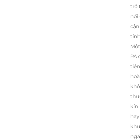
trở
nối
cận
tín
Một
PA 
tiệ
hoà
khô
thư
kín
hay
khu
ngă