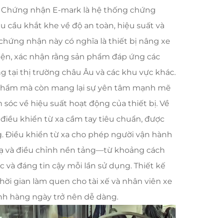
. Chứng nhận E-mark là hệ thống chứng
u cầu khắt khe về độ an toàn, hiệu suất và
c chứng nhận này có nghĩa là thiết bị nâng xe
 diện, xác nhận rằng sản phẩm đáp ứng các
g tại thị trường châu Âu và các khu vực khác.
 phẩm mà còn mang lại sự yên tâm mạnh mẽ
sóc về hiệu suất hoạt động của thiết bị. Về
điều khiển từ xa cầm tay tiêu chuẩn, được
g. Điều khiển từ xa cho phép người vận hành
ạ và điều chỉnh nền tảng—từ khoảng cách
c và đáng tin cậy mỗi lần sử dụng. Thiết kế
hời gian làm quen cho tài xế và nhân viên xe
ành hàng ngày trở nên dễ dàng.