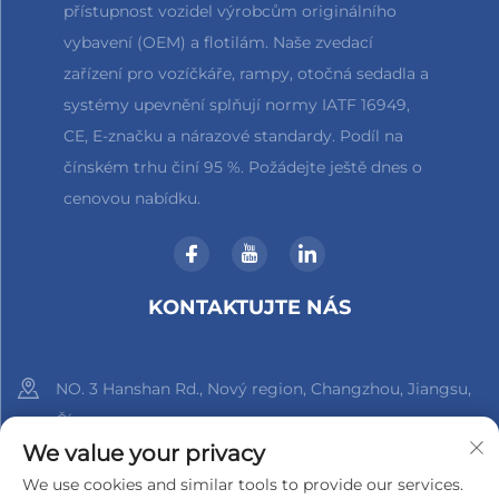
přístupnost vozidel výrobcům originálního
vybavení (OEM) a flotilám. Naše zvedací
zařízení pro vozíčkáře, rampy, otočná sedadla a
systémy upevnění splňují normy IATF 16949,
CE, E-značku a nárazové standardy. Podíl na
čínském trhu činí 95 %. Požádejte ještě dnes o
cenovou nabídku.
KONTAKTUJTE NÁS
NO. 3 Hanshan Rd., Nový region, Changzhou, Jiangsu,
Čína
We value your privacy
+86-18961288218
We use cookies and similar tools to provide our services.