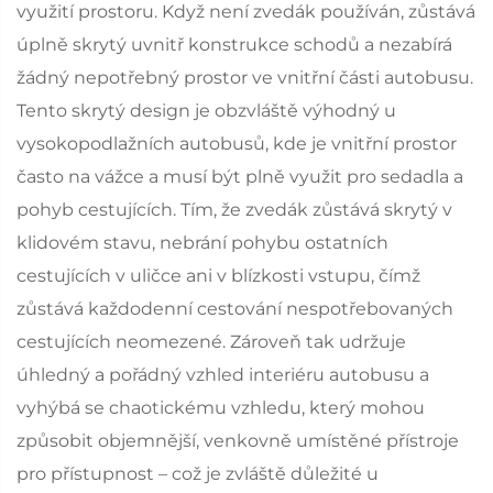
využití prostoru. Když není zvedák používán, zůstává
úplně skrytý uvnitř konstrukce schodů a nezabírá
žádný nepotřebný prostor ve vnitřní části autobusu.
Tento skrytý design je obzvláště výhodný u
vysokopodlažních autobusů, kde je vnitřní prostor
často na vážce a musí být plně využit pro sedadla a
pohyb cestujících. Tím, že zvedák zůstává skrytý v
klidovém stavu, nebrání pohybu ostatních
cestujících v uličce ani v blízkosti vstupu, čímž
zůstává každodenní cestování nespotřebovaných
cestujících neomezené. Zároveň tak udržuje
úhledný a pořádný vzhled interiéru autobusu a
vyhýbá se chaotickému vzhledu, který mohou
způsobit objemnější, venkovně umístěné přístroje
pro přístupnost – což je zvláště důležité u