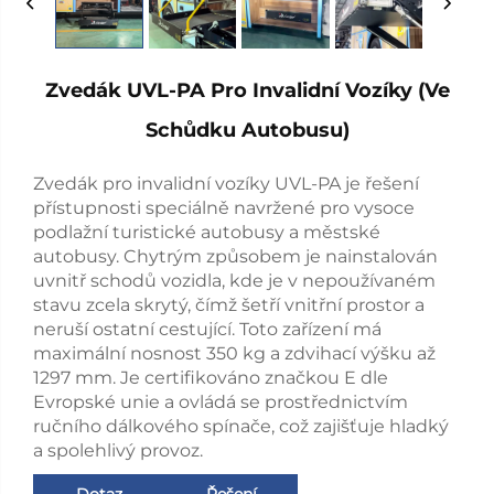
Zvedák UVL-PA Pro Invalidní Vozíky (ve
Schůdku Autobusu)
Zvedák pro invalidní vozíky UVL-PA je řešení
přístupnosti speciálně navržené pro vysoce
podlažní turistické autobusy a městské
autobusy. Chytrým způsobem je nainstalován
uvnitř schodů vozidla, kde je v nepoužívaném
stavu zcela skrytý, čímž šetří vnitřní prostor a
neruší ostatní cestující. Toto zařízení má
maximální nosnost 350 kg a zdvihací výšku až
1297 mm. Je certifikováno značkou E dle
Evropské unie a ovládá se prostřednictvím
ručního dálkového spínače, což zajišťuje hladký
a spolehlivý provoz.
Dotaz
Řešení