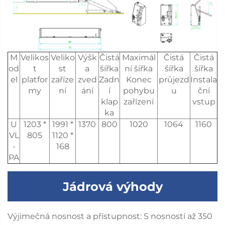
M
Velikos
Veliko
Výšk
Čistá
Maximál
Čistá
Čistá
od
t
st
a
šířka
ní šířka
šířka
šířka
el
platfor
zaříze
zved
Zadn
Konec
průjezd
Instala
my
ní
ání
í
pohybu
u
ční
klap
zařízení
vstup
ka
U
1203 *
1991 *
1370
800
1020
1064
1160
VL
805
1120 *
-
168
PA
Jádrová výhody
Výjimečná nosnost a přístupnost: S nosností až 350