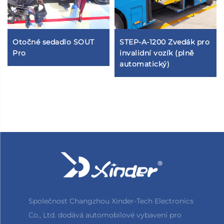
Otočné sedadlo SOUT
STEP-A-1200 Zvedák pro
Pro
invalidní vozík (plně
automatický)
Společnost Changzhou Xinder-Tech Electronics
Co., Ltd. dodává automobilové vybavení pro