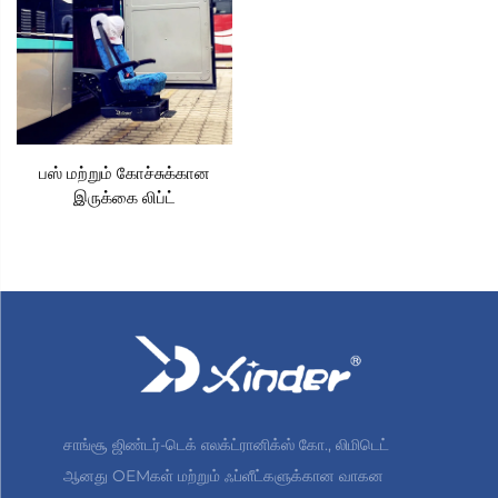
பஸ் மற்றும் கோச்சுக்கான
இருக்கை லிப்ட்
சாங்சூ ஜிண்டர்-டெக் எலக்ட்ரானிக்ஸ் கோ., லிமிடெட்
ஆனது OEMகள் மற்றும் ஃப்ளீட்களுக்கான வாகன