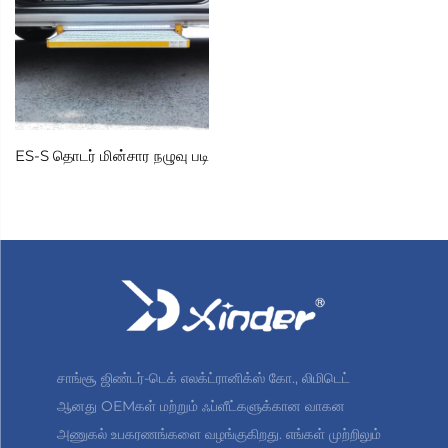
ES-S தொடர் மின்சார நழுவு படி
சாங்சூ ஜிண்டர்-டெக் எலக்ட்ரானிக்ஸ் கோ., லிமிடெட்
ஆனது OEMகள் மற்றும் ஃப்ளீட்களுக்கான வாகன
அணுகல் உபகரணங்களை வழங்குகிறது. எங்கள் முற்றிலும்