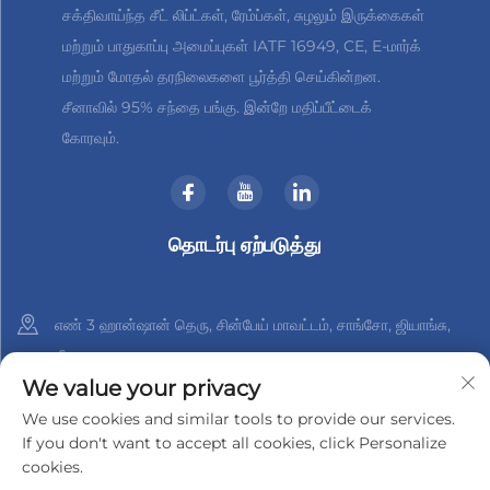
சக்திவாய்ந்த சீட் லிப்ட்கள், ரேம்ப்கள், சுழலும் இருக்கைகள்
மற்றும் பாதுகாப்பு அமைப்புகள் IATF 16949, CE, E-மார்க்
மற்றும் மோதல் தரநிலைகளை பூர்த்தி செய்கின்றன.
சீனாவில் 95% சந்தை பங்கு. இன்றே மதிப்பீட்டைக்
கோரவும்.
தொடர்பு ஏற்படுத்து
எண் 3 ஹான்ஷான் தெரு, சின்பேய் மாவட்டம், சாங்சோ, ஜியாங்சு,
சீனா
We value your privacy
+86-18961288218
We use cookies and similar tools to provide our services.
If you don't want to accept all cookies, click Personalize
[email protected]
cookies.