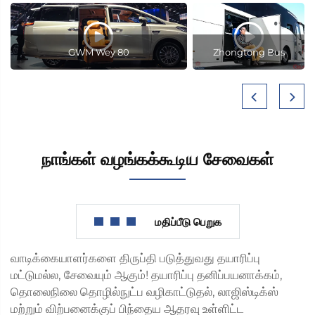
GWM Wey 80
Zhongtong Bus
நாங்கள் வழங்கக்கூடிய சேவைகள்
மதிப்பீடு பெறுக
வாடிக்கையாளர்களை திருப்தி படுத்துவது தயாரிப்பு
மட்டுமல்ல, சேவையும் ஆகும்! தயாரிப்பு தனிப்பயனாக்கம்,
தொலைநிலை தொழில்நுட்ப வழிகாட்டுதல், லாஜிஸ்டிக்ஸ்
மற்றும் விற்பனைக்குப் பிந்தைய ஆதரவு உள்ளிட்ட