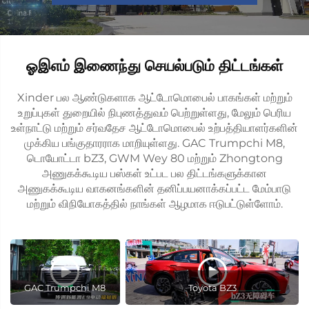
ஓஇஎம் இணைந்து செயல்படும் திட்டங்கள்
Xinder பல ஆண்டுகளாக ஆட்டோமொபைல் பாகங்கள் மற்றும்
உறுப்புகள் துறையில் நிபுணத்துவம் பெற்றுள்ளது, மேலும் பெரிய
உள்நாட்டு மற்றும் சர்வதேச ஆட்டோமொபைல் உற்பத்தியாளர்களின்
முக்கிய பங்குதாரராக மாறியுள்ளது. GAC Trumpchi M8,
டொயோட்டா bZ3, GWM Wey 80 மற்றும் Zhongtong
அணுகக்கூடிய பஸ்கள் உட்பட பல திட்டங்களுக்கான
அணுகக்கூடிய வாகனங்களின் தனிப்பயனாக்கப்பட்ட மேம்பாடு
மற்றும் விநியோகத்தில் நாங்கள் ஆழமாக ஈடுபட்டுள்ளோம்.
GAC Trumpchi M8
Toyota BZ3