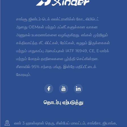
சாங்சூ ஜிண்டர்-டெக் எலக்ட்ரானிக்ஸ் கோ., லிமிடெட்
ஆனது OEMகள் மற்றும் ஃப்ளீட்களுக்கான வாகன
அணுகல் உபகரணங்களை வழங்குகிறது. எங்கள் முற்றிலும்
சக்திவாய்ந்த சீட் லிப்ட்கள், ரேம்ப்கள், சுழலும் இருக்கைகள்
மற்றும் பாதுகாப்பு அமைப்புகள் IATF 16949, CE, E-மார்க்
மற்றும் மோதல் தரநிலைகளை பூர்த்தி செய்கின்றன.
சீனாவில் 95% சந்தை பங்கு. இன்றே மதிப்பீட்டைக்
கோரவும்.
தொடர்பு ஏற்படுத்து
எண் 3 ஹான்ஷான் தெரு, சின்பேய் மாவட்டம், சாங்சோ, ஜியாங்சு,