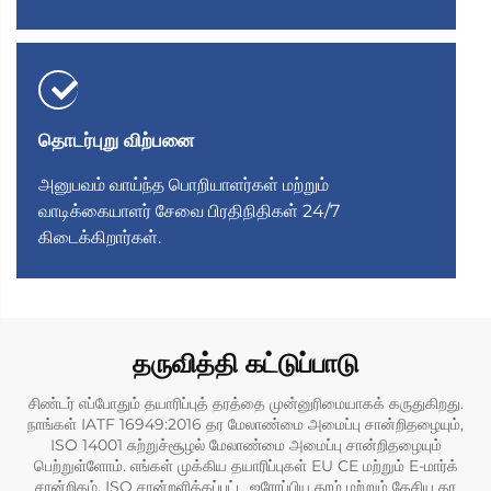
தொடர்புறு விற்பனை
அனுபவம் வாய்ந்த பொறியாளர்கள் மற்றும்
வாடிக்கையாளர் சேவை பிரதிநிதிகள் 24/7
கிடைக்கிறார்கள்.
தருவித்தி கட்டுப்பாடு
சிண்டர் எப்போதும் தயாரிப்புத் தரத்தை முன்னுரிமையாகக் கருதுகிறது.
நாங்கள் IATF 16949:2016 தர மேலாண்மை அமைப்பு சான்றிதழையும்,
ISO 14001 சுற்றுச்சூழல் மேலாண்மை அமைப்பு சான்றிதழையும்
பெற்றுள்ளோம். எங்கள் முக்கிய தயாரிப்புகள் EU CE மற்றும் E-மார்க்
சான்றிதழ், ISO சான்றளிக்கப்பட்ட ஐரோப்பிய தரம் மற்றும் தேசிய தர