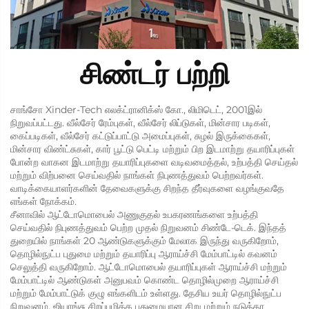
சிண்டர் பற்றி
சாங்சோ Xinder-Tech எலக்ட்ரானிக்ஸ் கோ., லிமிடெட், 2001இல்
நிறுவப்பட்டது. வீல்சேர் ரேம்புகள், வீல்சேர் லிப்டுகள், மின்சார படிகள்,
கைப்படிகள், வீல்சேர் கட்டுப்பாட்டு அமைப்புகள், சுழல் இருக்கைகள்,
மின்சார விண்ட்சுகள், கார் பூட்டு பெட்டி மற்றும் பிற இடமாற்று தயாரிப்புகள்
போன்ற வாகன இடமாற்று தயாரிப்புகளை வடிவமைத்தல், உற்பத்தி செய்தல்
மற்றும் விற்பனை செய்வதில் நாங்கள் நிபுணத்துவம் பெற்றவர்கள்.
வாடிக்கையாளர்களின் தேவைகளுக்கு சிறந்த தீர்வுகளை வழங்குவதே
எங்கள் நோக்கம்.
சீனாவில் ஆட்டோமொபைல் அணுகுதல் உபகரணங்களை உற்பத்தி
செய்வதில் நிபுணத்துவம் பெற்ற முதல் நிறுவனம் சிண்டே-டெக். இந்தத்
துறையில் நாங்கள் 20 ஆண்டுகளுக்கும் மேலாக இருந்து வருகிறோம்,
தொழில்நுட்ப புதுமை மற்றும் தயாரிப்பு ஆராய்ச்சி மேம்பாட்டில் கவனம்
செலுத்தி வருகிறோம். ஆட்டோமொபைல் தயாரிப்புகள் ஆராய்ச்சி மற்றும்
மேம்பாட்டில் ஆண்டுகள் அனுபவம் கொண்ட தொழில்முறை ஆராய்ச்சி
மற்றும் மேம்பாட்டுக் குழு எங்களிடம் உள்ளது. தேசிய உயர் தொழில்நுட்ப
நிறுவனம், ஜியாங்சு சிறப்புமிக்க புதுமையான சிறு மற்றும் நடுத்தர