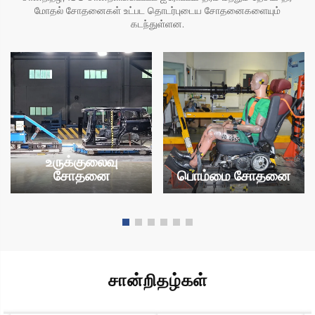
மோதல் சோதனைகள் உட்பட தொடர்புடைய சோதனைகளையும்
கடந்துள்ளன.
உருக்குலைவு
சோதனை
பொம்மை சோதனை
சான்றிதழ்கள்