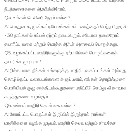
செய்ய EXW, FOB, CFR, CIF மற்றும் DDU உட்பட பல வர்த்தக
நிபந்தனைகளை ஆதரிக்கிறோம்.
Q4. உங்கள் டெலிவரி நேரம் என்ன?
A: பொதுவாக, முன்கூட்டியே உங்கள் கட்டணத்தைப் பெற்ற பிறகு 3
- 30 நாட்களில் கப்பல் ஏற்றம் நடைபெறும். சரியான தலைநேரம்
தயாரிப்பு வகை மற்றும் மொத்த ஆர்டர் அளவைப் பொறுத்தது.
Q5. வழங்கப்பட்ட மாதிரிகளுக்கு ஏற்ப நீங்கள் பொருட்களைத்
தயாரிக்க முடியுமா?
A: நிச்சயமாக. நீங்கள் எங்களுக்கு மாதிரி புகைப்படங்கள் அல்லது
தொழில்நுட்ப வரைபடங்களை அனுப்பலாம், எங்கள் தொழில்முறை
பொறியியல் குழு சாத்தியக்கூறுகளை மதிப்பீடு செய்து விரைவாக
கருத்துகளை வழங்கும்.
Q6. உங்கள் மாதிரி கொள்கை என்ன?
A: கோரப்பட்ட பொருட்கள் இருப்பில் இருந்தால் நாங்கள்
மாதிரிகளை வழங்க முடியும். மாதிரி செலவு மற்றும் சர்வதேச