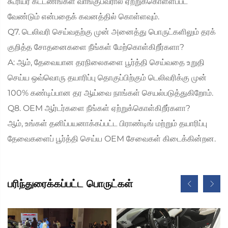
கூரியர் கட்டணங்கள் வாங்குபவரால் ஏற்றுக்கொள்ளப்பட
வேண்டும் என்பதைக் கவனத்தில் கொள்ளவும்.
Q7. டெலிவரி செய்வதற்கு முன் அனைத்து பொருட்களிலும் தரக்
குறித்த சோதனைகளை நீங்கள் மேற்கொள்கிறீர்களா?
A: ஆம், தேவையான தரநிலைகளை பூர்த்தி செய்வதை உறுதி
செய்ய ஒவ்வொரு தயாரிப்பு தொகுப்பிற்கும் டெலிவரிக்கு முன்
100% கண்டிப்பான தர ஆய்வை நாங்கள் செயல்படுத்துகிறோம்.
Q8. OEM ஆர்டர்களை நீங்கள் ஏற்றுக்கொள்கிறீர்களா?
ஆம், உங்கள் தனிப்பயனாக்கப்பட்ட பிராண்டிங் மற்றும் தயாரிப்பு
தேவைகளைப் பூர்த்தி செய்ய OEM சேவைகள் கிடைக்கின்றன.
பரிந்துரைக்கப்பட்ட பொருட்கள்