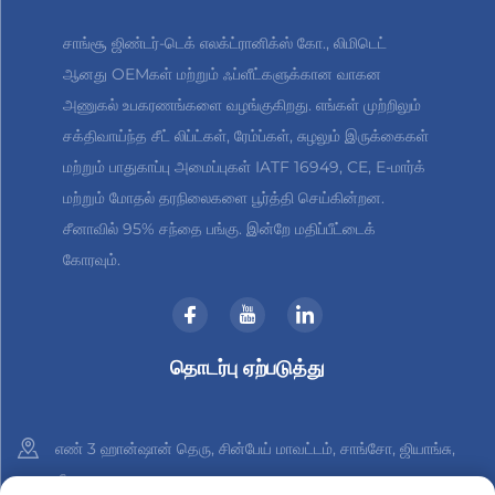
சாங்சூ ஜிண்டர்-டெக் எலக்ட்ரானிக்ஸ் கோ., லிமிடெட்
ஆனது OEMகள் மற்றும் ஃப்ளீட்களுக்கான வாகன
அணுகல் உபகரணங்களை வழங்குகிறது. எங்கள் முற்றிலும்
சக்திவாய்ந்த சீட் லிப்ட்கள், ரேம்ப்கள், சுழலும் இருக்கைகள்
மற்றும் பாதுகாப்பு அமைப்புகள் IATF 16949, CE, E-மார்க்
மற்றும் மோதல் தரநிலைகளை பூர்த்தி செய்கின்றன.
சீனாவில் 95% சந்தை பங்கு. இன்றே மதிப்பீட்டைக்
கோரவும்.
தொடர்பு ஏற்படுத்து
எண் 3 ஹான்ஷான் தெரு, சின்பேய் மாவட்டம், சாங்சோ, ஜியாங்சு,
சீனா