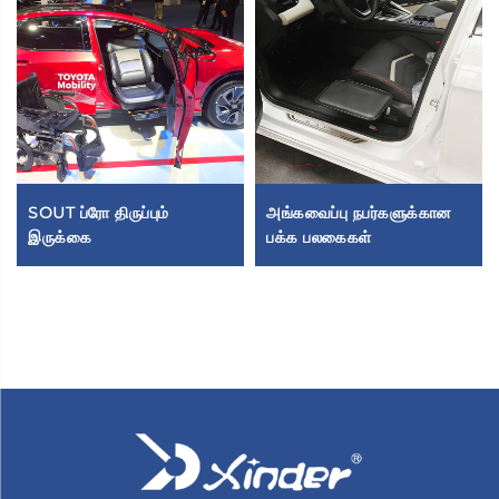
SOUT ப்ரோ திருப்பும்
அங்கவைப்பு நபர்களுக்கான
இருக்கை
பக்க பலகைகள்