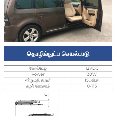
தொழில்நுட்ப செயல்பாடு
வோல்டேஜ்
12VDC
Power
30W
ஏற்றுமதி திறன்
150கி.கி
சுழல் கோணம்
0-113