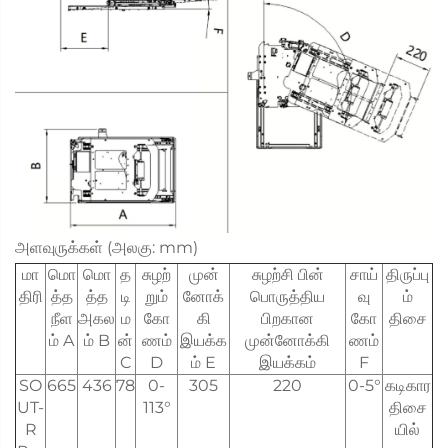
அளவுருக்கள் (அலகு: mm)
மா
மொ
மொ
த
சுழற்
முன்
சுழற்சி பின்
சாய்
திருப்பு
திரி
த்த
த்த
டி
றும்
னோக்
பொருத்திய
வு
ம்
நீள
அகல
ம
கோ
கி
பிறகான
கோ
திசை
ம் A
ம் B
ன்
ணம்
இயக்க
முன்னோக்கி
ணம்
C
D
ம் E
இயக்கம்
F
SO
665
436
78
0-
305
220
0-5°
கடிகார
UT-
113°
திசை
R
யில்