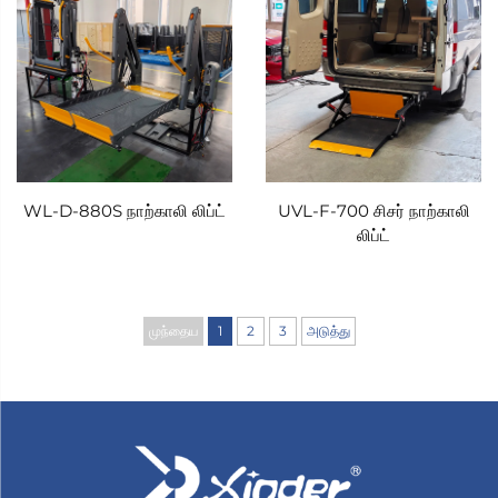
WL-D-880S நாற்காலி லிப்ட்
UVL-F-700 சிசர் நாற்காலி
லிப்ட்
முந்தைய
1
2
3
அடுத்து