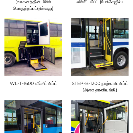
(வாகனத்தின் பீமில்
வீல்சீட் லிப்ட் (பேக்கேஜில்)
பொருத்தப்பட்டுள்ளது)
WL-T-1600 வீல்சீட் லிப்ட்
STEP-B-1200 நாற்காலி லிப்ட்
(அரை தானியங்கி)