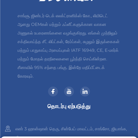
சாங்சூ ஜிண்டர்-டெக் எலக்ட்ரானிக்ஸ் கோ., லிமிடெட்
ஆனது OEMகள் மற்றும் ஃப்ளீட்களுக்கான வாகன
அணுகல் உபகரணங்களை வழங்குகிறது. எங்கள் முற்றிலும்
சக்திவாய்ந்த சீட் லிப்ட்கள், ரேம்ப்கள், சுழலும் இருக்கைகள்
மற்றும் பாதுகாப்பு அமைப்புகள் IATF 16949, CE, E-மார்க்
மற்றும் மோதல் தரநிலைகளை பூர்த்தி செய்கின்றன.
சீனாவில் 95% சந்தை பங்கு. இன்றே மதிப்பீட்டைக்
கோரவும்.
தொடர்பு ஏற்படுத்து
எண் 3 ஹான்ஷான் தெரு, சின்பேய் மாவட்டம், சாங்சோ, ஜியாங்சு,
சீனா