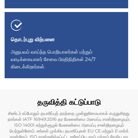
தொடர்புறு விற்பனை
அனுபவம் வாய்ந்த பொறியாளர்கள் மற்றும்
வாடிக்கையாளர் சேவை பிரதிநிதிகள் 24/7
கிடைக்கிறார்கள்.
தருவித்தி கட்டுப்பாடு
சிண்டர் எப்போதும் தயாரிப்புத் தரத்தை முன்னுரிமையாகக் கருதுகிறது.
நாங்கள் IATF 16949:2016 தர மேலாண்மை அமைப்பு சான்றிதழையும்,
ISO 14001 சுற்றுச்சூழல் மேலாண்மை அமைப்பு சான்றிதழையும்
பெற்றுள்ளோம். எங்கள் முக்கிய தயாரிப்புகள் EU CE மற்றும் E-மார்க்
சான்றிதழ், ISO சான்றளிக்கப்பட்ட ஐரோப்பிய தரம் மற்றும் தேசிய தர