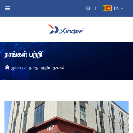
TA
நாங்கள் பற்றி
முகப்பு
>
நமது பற்றிய தகவல்