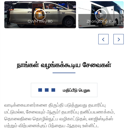
GWM Wey 80
Zhongtong Bus
நாங்கள் வழங்கக்கூடிய சேவைகள்
மதிப்பீடு பெறுக
வாடிக்கையாளர்களை திருப்தி படுத்துவது தயாரிப்பு
மட்டுமல்ல, சேவையும் ஆகும்! தயாரிப்பு தனிப்பயனாக்கம்,
தொலைநிலை தொழில்நுட்ப வழிகாட்டுதல், லாஜிஸ்டிக்ஸ்
மற்றும் விற்பனைக்குப் பிந்தைய ஆதரவு உள்ளிட்ட