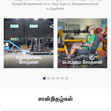
மோதல் சோதனைகள் உட்பட தொடர்புடைய சோதனைகளையும்
கடந்துள்ளன.
உருக்குலைவு
சோதனை
பொம்மை சோதனை
சான்றிதழ்கள்