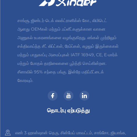
சாங்சூ ஜிண்டர்-டெக் எலக்ட்ரானிக்ஸ் கோ., லிமிடெட்
ஆனது OEMகள் மற்றும் ஃப்ளீட்களுக்கான வாகன
அணுகல் உபகரணங்களை வழங்குகிறது. எங்கள் முற்றிலும்
சக்திவாய்ந்த சீட் லிப்ட்கள், ரேம்ப்கள், சுழலும் இருக்கைகள்
மற்றும் பாதுகாப்பு அமைப்புகள் IATF 16949, CE, E-மார்க்
மற்றும் மோதல் தரநிலைகளை பூர்த்தி செய்கின்றன.
சீனாவில் 95% சந்தை பங்கு. இன்றே மதிப்பீட்டைக்
கோரவும்.
தொடர்பு ஏற்படுத்து
எண் 3 ஹான்ஷான் தெரு, சின்பேய் மாவட்டம், சாங்சோ, ஜியாங்சு,