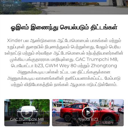
ஓஇஎம் இணைந்து செயல்படும் திட்டங்கள்
Xinder பல ஆண்டுகளாக ஆட்டோமொபைல் பாகங்கள் மற்றும்
உறுப்புகள் துறையில் நிபுணத்துவம் பெற்றுள்ளது, மேலும் பெரிய
உள்நாட்டு மற்றும் சர்வதேச ஆட்டோமொபைல் உற்பத்தியாளர்களின்
முக்கிய பங்குதாரராக மாறியுள்ளது. GAC Trumpchi M8,
டொயோட்டா bZ3, GWM Wey 80 மற்றும் Zhongtong
அணுகக்கூடிய பஸ்கள் உட்பட பல திட்டங்களுக்கான
அணுகக்கூடிய வாகனங்களின் தனிப்பயனாக்கப்பட்ட மேம்பாடு
மற்றும் விநியோகத்தில் நாங்கள் ஆழமாக ஈடுபட்டுள்ளோம்.
GAC Trumpchi M8
Toyota BZ3