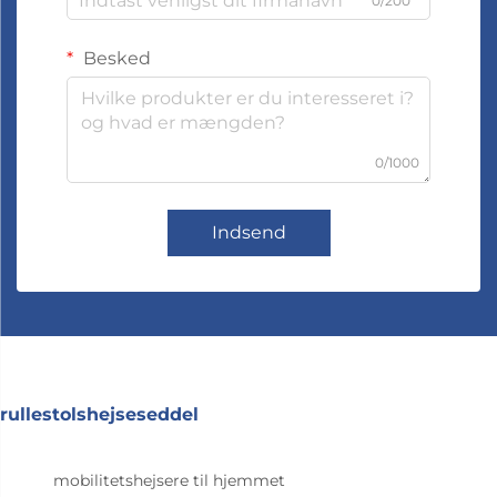
0/200
Besked
0/1000
Indsend
rullestolshejseseddel
mobilitetshejsere til hjemmet