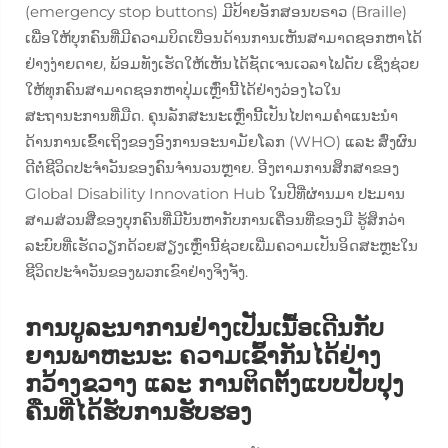
(emergency stop buttons) ມີປ້າຍອັກສອນບຣາວ (Braille)
ເພື່ອໃຫ້ບຸກຄົນທີ່ມີຄວາມບິດເບື່ອນດ້ານການເຫັນສາມາດຊອກຫາໄດ້
ຢ່າງງ່າຍດາຍ, ພ້ອມທັງເຮັດໃຫ້ເຫັນໄດ້ຊັດເຈນເວລາໄຟດັບ ເຊິ່ງຊ່ວຍ
ໃຫ້ທຸກຄົນສາມາດຊອກຫາປຸ່ມເຫຼົ່ານີ້ໄດ້ຢ່າງວ່ອງໄວໃນ
ສະຖານະການທີ່ມືດ. ຄຸນລັກສະນະເຫຼົ່ານີ້ເປັນໄປຕາມຄຳແນະນຳ
ດ້ານການເຂົ້າເຖິງຂອງອົງການອະນາມັຍໂລກ (WHO) ແລະ ສົ່ງຜົນ
ດີຕໍ່ຊີວິດປະຈຳວັນຂອງຄົນຈຳນວນຫຼາຍ. ອີງຕາມການສຶກສາຂອງ
Global Disability Innovation Hub ໃນປີທີ່ຜ່ານມາ ປະມານ
ສາມສ່ວນສີ່ຂອງບຸກຄົນທີ່ມີບັນຫາກັບການເຄື່ອນທີ່ຂອງມື ຮູ້ສຶກວ່າ
ລະບົບທີ່ເຮັດວຽກດ້ວຍສຽງເຫຼົ່ານີ້ຊ່ວຍເພີ່ມຄວາມເປັນອິດສະຫຼະໃນ
ຊີວິດປະຈຳວັນຂອງພວກເຂົາຢ່າງຈິງຈັງ.
ການບູລະນາການຢ່າງເປັນເນື້ອເດີນກັບ
ຍານພາຫະນະ: ຄວາມເຂົ້າກັນໄດ້ຢ່າງ
ກວ້າງຂວາງ ແລະ ການຕິດຕັ້ງແບບປັບປຸງ
ຄືນທີ່ໄດ້ຮັບການຮັບຮອງ