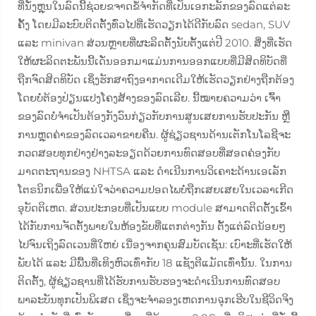
ທີ່ນັ່ງຫຼຸນໃນລົດນີ້ຊ່ວຍຂຈາດຂໍ້ຈຳກັດທີ່ເປັນເອກະລັກຂອງລົດແຕ່ລະ
ຄັ້ງ ໂດຍມີລະບົບຕິດຕັ້ງທົ່ວໄປທີ່ເຮັດວຽກໄດ້ດີກັບລົດ sedan, SUV
ແລະ minivan ສ່ວນຫຼາຍທີ່ຜະລິດຕັ້ງນັບຕັ້ງແຕ່ປີ 2010. ສິ່ງທີ່ເຮັດ
ໃຫ້ຜະລິດຕະພັນນີ້ເດັ່ນອອກມາແມ່ນການອອກແບບທີ່ມີສິດທິບັດທີ່
ຖືກຈົດສິດທິບັດ ເຊິ່ງຮັກສາຖົງອາກາດເດີມໃຫ້ເຮັດວຽກຢ່າງຖືກຕ້ອງ
ໂດຍບໍ່ຕ້ອງປ່ຽນແປງໂຄງສ້າງຂອງລົດເລີຍ. ນີ້ໝາຍຄວາມວ່າ ເຈົ້າ
ຂອງລົດບໍ່ຈຳເປັນຕ້ອງກັງວົນກ່ຽວກັບການສູນເສຍການຮັບປະກັນ ຫຼື
ການຫຼຸດຄ່າຂອງລົດເວລາຂາຍຄືນ. ຜູ້ຊ່ຽວຊານດ້ານເຕັກໂນໂລຊີຈະ
ກວດສອບທຸກຢ່າງຢ່າງລະອຽດດ້ວຍການທົດສອບທີ່ສອດຄ່ອງກັບ
ມາດຕະຖານຂອງ NHTSA ແລະ ດຳເນີນການວິເຄາະດ້ານເອເລັກ
ໂຕຣນິກເພື່ອໃຫ້ແນ່ໃຈວ່າຄວາມປອດໄພບໍ່ຖືກເສຍເສຍໃນເວລາເກີດ
ອຸບັດຕິເຫດ. ສ່ວນປະກອບທີ່ເປັນແບບ module ສາມາດຕິດຕັ້ງເຂົ້າ
ໄດ້ກັບການຈັດຕັ້ງພາຍໃນຫ້ອງຂັບທີ່ແຕກຕ່າງກັນ ຕັ້ງແຕ່ລົດນ້ອຍໆ
ໄປຈົນເຖິງລົດເວນທີ່ໃຫຍ່ ເນື່ອງຈາກຄຸນສົມບັດເຊັ່ນ: ເບົາະທີ່ເຮັດໃຫ້
ພັບໄດ້ ແລະ ມີພື້ນທີ່ເທິງຫົວເທົ່າກັບ 18 ແຊັງຕີແມັດເທົ່ານັ້ນ. ໃນການ
ຕິດຕັ້ງ, ຜູ້ຊ່ຽວຊານທີ່ໄດ້ຮັບການຮັບຮອງຈະດຳເນີນການທົດສອບ
ພາລະບັນທຸກເປັນພິເສດ ເຊິ່ງຈະຈຳລອງເຫດການฉຸກເຮີບໃນຊີວິດຈິງ