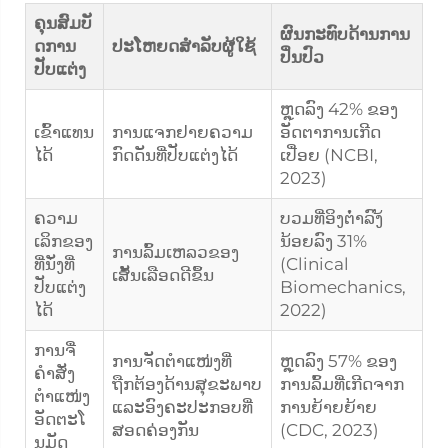
ຄຸນສົມບັ
ຜົນກະທົບດ້ານການ
ດການ
ປະໂຫຍດສໍາລັບຜູ້ໃຊ້
ປິ່ນປົວ
ປັບແຕ່ງ
ຫຼຸດລົງ 42% ຂອງ
ເຂົ້າແທນ
ການແຈກຢາຍຄວາມ
ອັດຕາການເກີດ
ໄດ້
ກົດດັນທີ່ປັບແຕ່ງໄດ້
ເປື່ອຍ (NCBI,
2023)
ຄວາມ
ບວມທີ່ອິງຕ່ຳລົງ້
ເລິກຂອງ
ນ້ອຍລົງ 31%
ການລົ້ມເຫລວຂອງ
ທີ່ນັ່ງທີ່
(Clinical
ເສັ້ນເລືອດດີຂຶ້ນ
ປັບແຕ່ງ
Biomechanics,
ໄດ້
2022)
ການຈື່
ການຈັດຕຳແໜ່ງທີ່
ຫຼຸດລົງ 57% ຂອງ
ຄຳສັ່ງ
ຖືກຕ້ອງດ້ານສຸຂະພາບ
ການລົ້ມທີ່ເກີດຈາກ
ຕຳແໜ່ງ
ແລະອົງຄະປະກອບທີ່
ການຍ້າຍຍ້າຍ
ອັດຕະໂ
ສອດຄ່ອງກັນ
(CDC, 2023)
ນມັດ