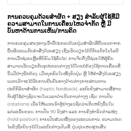
ການຄວບຄຸມດ້ວຍສຳຜັດ + ສຽງ ສຳລັບຜູ້ໃຊ້ທີ່ມີ
ຄວາມສາມາດໃນການເຄື່ອນໄຫວຈຳກັດ ຫຼື ມີ
ບັນຫາດ້ານການເຫັນ/ການຄິດ
ການຄວບຄຸມສອງທາງເຂົ້ານີ້ປະກອບດ້ວຍປຸ່ມສຳຜັດທີ່ຍື່ນອອກຈາກ
ພື້ນຜິວຮວມກັບຄຳສັ່ງດ້ວຍສຽງ ເຊິ່ງເຮັດວຽກໄດ້ດີກັບເຕັກໂນໂລຢີ
ການເວົ້າຊ່ວຍເຫຼືອທີ່ນິຍົມໃຊ້ທົ່ວໄປ. ການຈັດຕັ້ງນີ້ຊ່ວຍໃຫ້ຜູ້ຄົນ
ສາມາດເຮັດວຽກກັບອຸປະກອນຕ່າງໆໄດ້ໂດຍບໍ່ຕ້ອງໃຊ້ການເຄື່ອນທີ່
ນິ້ວມືຢ່າງຖືກຕ້ອງ. ເມື່ອບຸກຄົນໃດໜຶ່ງກົດປຸ່ມ ຫຼື ໃຫ້ຄຳສັ່ງດ້ວຍສຽງ
ພວກເຂົາຈະໄດ້ຮັບການຢືນຢັນທາງດ້ານຮ່າງກາຍຜ່ານການ
ປະຕິກິລິຍາສຳຜັດ (haptic feedback). ລະບົບຍັງສາມາດສື່ສານ
ກັບຜູ້ໃຊ້ຢ່າງຊັດເຈນໃນເວລາດຳເນີນການຕ່າງໆ ເຊັ່ນ: ການປັ່ນ
(rotations) ເພື່ອໃຫ້ພວກເຂົາຮູ້ຢ່າງແນ່ຊັດວ່າເກີດຫຍັງຂຶ້ນໃນ
ແຕ່ລະຂັ້ນຕອນ. ການປັ່ນ 90 ອົງສາ ແລະ ການຄົງທຳອິດຕຳແໜ່ງ
(hold position) ກາຍເປັນສ່ວນໜຶ່ງຂອງຂະບວນການ. ຄວາມປອດ
ໄພຍັງຖືກບັນຈຸໄວ້ໃນລະບົບຢ່າງເຕັມທີ່: ປຸ່ມຢຸດເຫດສຸກເສີນ