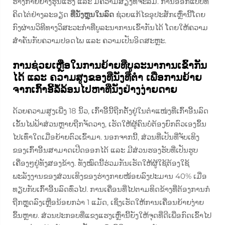
ຮ່າງກາຍຢ່າງຮຸນແຮງ ແລະ ມີຄວາມສ່ຽງທີ່ຈະລົ້ມ. ການອອກແບບທີ່
ຄິດໄຕ່ຢ່າງລະອຽດ
ທີ່ນັ່ງຫຼຸນໃນລົດ
ຊ່ວຍແກ້ໄຂອຸປະສັກເຫຼົ່ານີ້ໂດຍ
ກົງຜ່ານວິທີທາງວິສະວະກຳທີ່ບູລະນາການເຂົ້າກັນໄດ້ ໂດຍໃຫ້ຄວາມ
ສຳຄັນກັບຄວາມປອດໄພ ແລະ ຄວາມເປັນອິດສະຫຼະ.
ການຊ່ວຍເຫຼືອໃນການຍ້າຍທີ່ບູລະນາການເຂົ້າກັນ
ໄດ້ ແລະ ຄວາມສູງຂອງທີ່ນັ່ງທີ່ຕ່ຳ ເພື່ອການຍ້າຍ
ຈາກເກົ້າອີ້ລໍ້ລ້ອນໄປຫາທີ່ນັ່ງຢ່າງງ່າຍດາຍ
ດ້ວຍຄວາມສູງເພີ່ງ 18 ນິ້ວ, ເກົ້າອີ້ນີ້ຖືກຕັ້ງຢູ່ໃນຕຳແໜ່ງທີ່ເກົ້າອີ້ນລົດ
ເຂັ້ນໄຟຟ້າສ່ວນຫຼາຍຖືກຈັດວາງ, ເຮັດໃຫ້ຜູ້ຄົນບໍ່ຕ້ອງຍົກຕົວເອງຂຶ້ນ
ໄປເທົ່າໃດເມື່ອຍ້າຍຕົວເຂົ້າມາ. ນອກຈາກນີ້, ສ່ວນທີ່ເປັນທີ່ຈັບເທິງ
ຂອງເກົ້າອີ້ນສາມາດເປີດອອກໄດ້ ແລະ ມີສ່ວນຮອງຮັບທີ່ເປັນຮູບ
ເຄື່ອງໆຢູ່ທັງສອງຂ້າງ. ທັງໝົດນີ້ຮ່ວມກັນເຮັດໃຫ້ຜູ້ໃຊ້ຕ້ອງໃຊ້
ພະລັງງານຂອງສ່ວນເທິງຂອງຮ່າງກາຍໜ້ອຍລົງປະມານ 40% ເມື່ອ
ທຽບກັບເກົ້າອີ້ນລົດທົ່ວໄປ. ການເຄື່ອນທີ່ໄປຕາມທິດຂ້າງທີ່ຕ້ອງການກໍ
ຖືກຫຼຸດລົງເຫຼືອນ້ອຍກວ່າ 1 ແມັດ, ເຊິ່ງເຮັດໃຫ້ການເຄື່ອນຍ້າຍງ່າຍ
ຂຶ້ນຫຼາຍ. ສ່ວນປະກອບທີ່ແຂງແຮງເຫຼົ່ານີ້ຍັງໃຫ້ຈຸດທີ່ດີເພື່ອກົດເຂົ້າໄປ