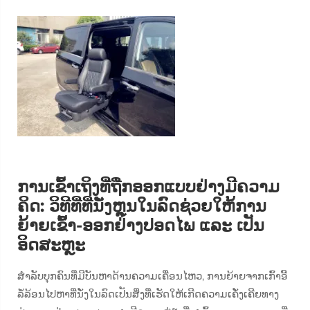
ການເຂົ້າເຖິງທີ່ຖືກອອກແບບຢ່າງມີຄວາມ
ຄິດ: ວິທີທີ່ທີ່ນັ່ງຫຼຸນໃນລົດຊ່ວຍໃຫ້ການ
ຍ້າຍເຂົ້າ-ອອກຢ່າງປອດໄພ ແລະ ເປັນ
ອິດສະຫຼະ
ສຳລັບບຸກຄົນທີ່ມີບັນຫາດ້ານຄວາມເຄື່ອນໄຫວ, ການຍ້າຍຈາກເກົ້າອີ້
ລໍ້ລ້ອນໄປຫາທີ່ນັ່ງໃນລົດເປັນສິ່ງທີ່ເຮັດໃຫ້ເກີດຄວາມເຄັ່ງເຄີຍທາງ