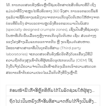
ໄດ້. ການກວດສອບທັງໝົດເຫຼົ່ານີ້ຊ່ວຍຮັກສາປະສິດທິພາບທີ່ດີ ເຖິງ
ແມ່ນວ່າທີ່ນັ່ງຈະຫຼຸນໄປທົ່ວທິດທາງ 360 ອົງສາ. ການອອກແບບນີ້ແທ້
ໆແລ້ວຈະຊີ້ທິດທາງພະລັງງານຈາກການເກີດອຸບັດຕິເຫດໃຫ້ຫ່າງຈາກ
ບ່ອນທີ່ຄົນນັ່ງ ຜ່ານເຂດການຫຼຸດລົງທີ່ອອກແບບມາເປັນພິເສດ
(specially designed crumple zones), ເຊິ່ງເປັນສິ່ງທີ່ຊ່ວຍຢຸດ
ບັນຫາທີ່ເກີດຂຶ້ນເລື້ອຍໆຫຼັງຈາກເກີດອຸບັດຕິເຫດ ເຊັ່ນ: ສ່ວນຕ່າງໆ
ຂອງໂຄງສ້າງເລີ່ມແຍກອອກຈາກກັນ ຫຼື ຈຸດເຊື່ອມຕໍ່ເສຍຫາຍ.
ວິທະຍາສາດສາຂາທີ່ເປັນບຸກຄົນທີສາມ (Third party
laboratories) ຈະກວດສອບຄືນທັງໝົດອີກຄັ້ງດ້ວຍເຄື່ອງມືທີ່ມີ
ຄວາມຖືກຕ້ອງສູງເທົ່າກັບທີ່ຜູ້ຜະລິດອຸປະກອນເດີມ (OEM) ໃຊ້,
ດັ່ງນັ້ນຈຶ່ງບໍ່ມີຄວາມຈຳເປັນເລີຍທີ່ຈະຕ້ອງເລືອກເອົາຄວາມສະດວກ
ສະບາຍເທົ່າກັບຄວາມປອດໄພເມື່ອຕິດຕັ້ງທີ່ນັ່ງເຫຼົ່ານີ້.
ກ່ອນໜ້ານີ້:
ເກົ້າອີ້ຫຼັກທີ່ຫັນໄດ້ໃນລົດຊ່ວຍໃຫ້ຜູ້ສູງອາຍຸເຄື່ອນຍ້າຍໄດ້ງ່າຍຂຶ້ນໃນລົດແນວໃດ
ຖັດໄປ:
ເປັນຫຍັງເກົ້າອີ້ນທີ່ສາມາດຫັນໄດ້ຈຶ່ງເປັນສິ່ງທີ່ປ່ຽນແປງເກມສຳລັບການເດີນທາງດ້ວຍລົດຂອງຜູ້ທີ່ມີຄວາມພິການ