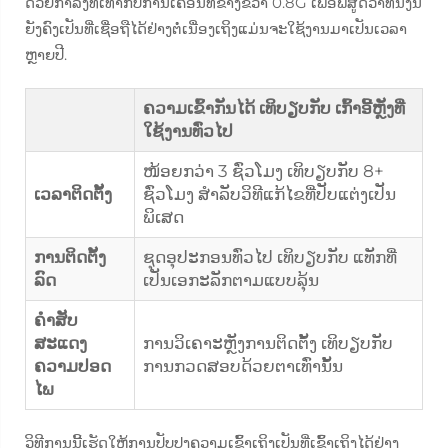
ດ້ວຍກຳລັງທີ່ເທົ່າກັບການເຄື່ອນທີ່ຂ້າງຂວາ 0.8G ເພື່ອພິສູດວ່າທີ່ນັ່ງນີ້
ຍັງຄົງເປັນທີ່ເຊື່ອຖືໄດ້ຢ່າງຕໍ່ເນື່ອງເຖິງແມ່ນຈະໃຊ້ງານມາເປັນເວລາ
ຫຼາຍປີ.
ຄວາມເຂົ້າກັນໄດ້ ເທິບຽບກັບ ເກົ້າອີ້ຫຼັງທີ່
ໃຊ້ງານທົ່ວໄປ
ໜ້ອຍກວ່າ 3 ຊົ່ວໂມງ ເທິບຽບກັບ 8+
ເວລາຕິດຕັ້ງ
ຊົ່ວໂມງ ສຳລັບວິທີແກ້ໄຂທີ່ປັບແຕ່ງເປັນ
ພິເສດ
ການຕິດຕັ້ງ
ຊຸດອຸປະກອນທົ່ວໄປ ເທິບຽບກັບ ແທັກທີ່
ລົດ
ເປັນເອກະລັກຕາມແບບລຸ້ນ
ຄຳສັບ
ສະແດງ
ການວິເຄາະຫຼັງການຕິດຕັ້ງ ເທິບຽບກັບ
ຄວາມປອດ
ການກວດສອບດ້ວຍຕາເທົ່ານັ້ນ
ໄພ
ວິທີການນີ້ເຮັດໃຫ້ການປັບປຸງຄວາມເຂົ້າເຖິງເປັນທີ່ເຂົ້າເຖິງໄດ້ຢ່າງ