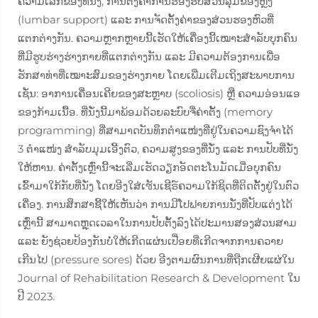
ຄວາມເລິກຂອງທີ່ນັ່ງ, ການຕັ້ງຄ່າການຮອງຮັບສ່ວນລຸ່ມຂອງຫຼັງ
(lumbar support) ແລະ ການຈັດຕັ້ງຄ່າຂອງສ່ວນຮອງຫົວທີ່
ແຕກຕ່າງກັນ. ຄວາມຫຼາກຫຼາຍນີ້ເຮັດໃຫ້ເຄື່ອງນີ້ເໝາະສຳລັບບຸກຄົນ
ທີ່ມີຮູບຮ່າງຮ່າງກາຍທີ່ແຕກຕ່າງກັນ ແລະ ມີຄວາມຕ້ອງການເພື່ອ
ຮັກສາທ່າທີ່ເໝາະສົມຂອງຮ່າງກາຍ ໂດຍເພີ່ມເຕີມເຖິງສະພາບການ
ເຊັ່ນ: ອາການເຄື່ອນເຄີຍຂອງສະຫຼາບ (scoliosis) ຫຼື ຄວາມອ່ອນແອ
ຂອງກ້າມເນື້ອ. ທີ່ນັ່ງນີ້ມາພ້ອມດ້ວຍລະບົບຈື່ຄ່າຕັ້ງ (memory
programming) ທີ່ສາມາດບັນທຶກຕຳແໜ່ງທີ່ຢູ່ໃນຄວາມຊົງຈຳໄດ້
3 ຕຳແໜ່ງ ສຳລັບມຸມເອີ້ງຕົວ, ຄວາມສູງຂອງທີ່ນັ່ງ ແລະ ການປັບທີ່ນັ່ງ
ໃຫ້ຫານ. ຄ່າຕັ້ງເຫຼົ່ານີ້ຈະເລີ່ມເຮັດວຽກອັດຕະໂນມັດເມື່ອບຸກຄົນ
ເຂົ້າມາໃກ້ກັບທີ່ນັ່ງ ໂດຍອີງໃສ່ເซັນເຊີຣ໌ຄວາມໃກ້ຊິດທີ່ຕິດຕັ້ງຢູ່ໃນຕົວ
ເຄື່ອງ. ການສຶກສາຊີ້ໃຫ້ເຫັນວ່າ ການມີໂປຟາຍການນັ່ງທີ່ປັບແຕ່ງໄດ້
ເຫຼົ່ານີ້ ສາມາດຫຼຸດເວລາໃນການປັບຕັ້ງລົງໄດ້ປະມານສອງສ່ວນສາມ
ແລະ ຍັງຊ່ວຍປ້ອງກັນບໍ່ໃຫ້ເກີດແຜ່ນເປື່ອຍທີ່ເກີດຈາກການຄວາຍ
ເກີນໄປ (pressure sores) ດ້ວຍ ອີງຕາມຜົນການທີ່ຖືກເຜີຍແຜ່ໃນ
Journal of Rehabilitation Research & Development ໃນ
ປີ 2023.