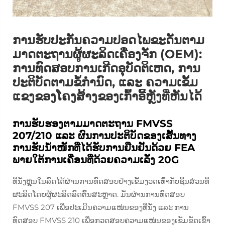
ການຮັບປະກັນຄວາມປອດໄພຂະດັນຕາມ
ມາດຕະຖານຜູ້ຜະລິດເຄື່ອງຈັກ (OEM):
ການທົດສອບການເກີດອຸບັດຕິເຫດ, ການ
ປະຕິບັດຕາມຂໍ້ກຳນົດ, ແລະ ຄວາມເຂັ້ມ
ແຂງຂອງໂຄງສ້າງຂອງເກົ້າອີ້ຫຼັງທີ່ຫັນໄດ້
ການຮັບຮອງຕາມມາດຕະຖານ FMVSS
207/210 ແລະ ຜົນການປະຕິບັດຂອງເສັ້ນທາງ
ການຮັບນ້ຳໜັກທີ່ໄດ້ຮັບການຢືນຢັນດ້ວຍ FEA
ພາຍໃຕ້ການເຄື່ອນທີ່ດ້ວຍຄວາມເລັ່ງ 20G
ທີ່ນັ່ງຫຼຸນໃນລົດໄດ້ຜ່ານການທົດສອບຢ່າງເຂັ້ມງວດເທົ່າກັບຊິ້ນສ່ວນທີ່
ຜະລິດໂດຍຜູ້ຜະລິດລົດຕົ້ນສະຫຼາດ. ມັນຜ່ານການທົດສອບ
FMVSS 207 ເພື່ອປະເມີນຄວາມແໜ່ນຂອງທີ່ນັ່ງ ແລະ ການ
ທົດສອບ FMVSS 210 ເພື່ອກວດສອບຄວາມແໜ່ນຂອງເຂັມຂັດເຂົ້າ