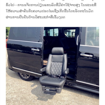
ທົ່ວໄປ—ການຂຈັດການປ່ຽນແທນລົດທີ່ມີຄ່າໃຊ້ຈ່າຍສູງ ໃນຂະນະທີ່
ໃຫ້ຄວາມສຳຄັນກັບຄວາມປອດໄພເຊິ່ງເກີດຂື້ນໂດຍອັດຕະໂນມັດ
ຜ່ານການຢືນຢັນດ້ານວິສະວະກຳທີ່ເຂັ້ມງວດ