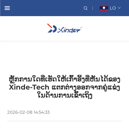
LO
ຫຼັກການໃດທີ່ເຮັດໃຫ້ເກົ້າອີ້ງທີ່ຫັນໄດ້ຂອງ
Xinde-Tech ແຕກຕ່າງອອກຈາກຄູ່ແຂ່ງ
ໃນດ້ານການເຂົ້າເຖິງ
2026-02-08 14:54:33