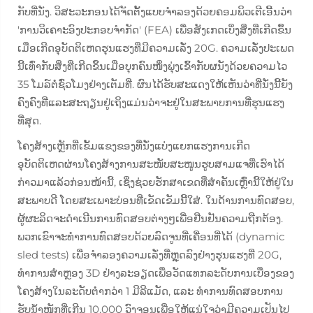
ກັບທີ່ນັ່ງ. ວິສະວະກອນໄດ້ຈັດຕັ້ງແບບຈຳລອງດ້ວຍຄອມພິວເຕີເອີ້ນວ່າ
'ການວິເຄາະອົງປະກອບຈຳກັດ' (FEA) ເພື່ອສັງເກດເບິ່ງສິ່ງທີ່ເກີດຂຶ້ນ
ເມື່ອເກີດອຸບັດຕິເຫດຮຸນແຮງທີ່ມີຄວາມເລັ່ງ 20G. ຄວາມເລັ່ງປະເພດ
ນີ້ເທົ່າກັບສິ່ງທີ່ເກີດຂຶ້ນເມື່ອບຸກຄົນໜຶ່ງພຸ່ງເຂົ້າກັບຜນັງດ້ວຍຄວາມໄວ
35 ໂມລ໌ຕໍ່ຊົ່ວໂມງຢ່າງເຕັມທີ່. ຜົນໄດ້ຮັບສະແດງໃຫ້ເຫັນວ່າທີ່ນັ່ງນີ້ຍັງ
ຄົງຄົງທີ່ແລະສະຖຽນຢູ່ເຖິງແມ່ນວ່າຈະຢູ່ໃນສະພາບການທີ່ຮຸນແຮງ
ທີ່ສຸດ.
ໂຄງສ້າງເຫຼັກທີ່ເຂັ້ມແຂງຂອງທີ່ນັ່ງແບ່ງແຍກແຮງການເກີດ
ອຸບັດຕິເຫດຜ່ານໂຄງສ້າງການສະໜັບສະໜູນຮູບສາມແຈທີ່ເຮົາໄດ້
ກ່າວມາແລ້ວກ່ອນໜ້ານີ້, ເຊິ່ງຊ່ວຍຮັກສາເຂດທີ່ສຳຄັນເຫຼົ່ານີ້ໃຫ້ຢູ່ໃນ
ສະພາບດີ ໂດຍສະເພາະບ່ອນທີ່ເຂັດເຂັມນີ້ໃສ່. ໃນດ້ານການທົດສອບ,
ຜູ້ຜະລິດຈະດຳເນີນການທົດສອບຕ່າງໆເພື່ອຢືນຢັນຄວາມຖືກຕ້ອງ.
ພວກເຂົາຈະທຳການທົດສອບດ້ວຍລົດຈູນທີ່ເຄື່ອນທີ່ໄດ້ (dynamic
sled tests) ເພື່ອຈຳລອງຄວາມເລັ່ງທີ່ຫຼຸດລົງຢ່າງຮຸນແຮງທີ່ 20G,
ທຳການສຳຫຼອງ 3D ຢ່າງລະອຽດເພື່ອວັດແທກລະດັບການເບື່ອງຂອງ
ໂຄງສ້າງໃນລະດັບຕ່ຳກວ່າ 1 ມີລີແມັດ, ແລະ ທຳການທົດສອບການ
ຮັບນ້ຳໜັກທີ່ເກີນ 10,000 ວົງຈອນເພື່ອໃຫ້ແນ່ໃຈວ່າມີຄວາມເປັນໄປ