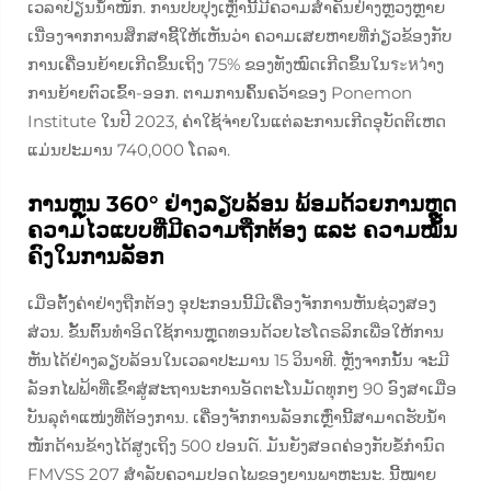
ເວລາປ່ຽນນ້ຳໜັກ. ການປັບປຸງເຫຼົ່ານີ້ມີຄວາມສຳຄັນຢ່າງຫຼວງຫຼາຍ
ເນື່ອງຈາກການສຶກສາຊີ້ໃຫ້ເຫັນວ່າ ຄວາມເສຍຫາຍທີ່ກ່ຽວຂ້ອງກັບ
ການເຄື່ອນຍ້າຍເກີດຂຶ້ນເຖິງ 75% ຂອງທັງໝົດເກີດຂຶ້ນໃນระหว່າງ
ການຍ້າຍຕົວເຂົ້າ-ອອກ. ຕາມການຄົ້ນຄວ້າຂອງ Ponemon
Institute ໃນປີ 2023, ຄ່າໃຊ້ຈ່າຍໃນແຕ່ລະການເກີດອຸບັດຕິເຫດ
ແມ່ນປະມານ 740,000 ໂດລາ.
ການຫຼຸນ 360° ຢ່າງລຽບລ້ອນ ພ້ອມດ້ວຍການຫຼຸດ
ຄວາມໄວແບບທີ່ມີຄວາມຖືກຕ້ອງ ແລະ ຄວາມໝັ້ນ
ຄົງໃນການລັອກ
ເມື່ອຕັ້ງຄ່າຢ່າງຖືກຕ້ອງ ອຸປະກອນນີ້ມີເຄື່ອງຈັກການຫັນຊ່ວງສອງ
ສ່ວນ. ຂັ້ນຕົ້ນທຳອິດໃຊ້ການຫຼຸດທອນດ້ວຍໄຮໂດຣລິກເພື່ອໃຫ້ການ
ຫັນໄດ້ຢ່າງລຽບລ້ອນໃນເວລາປະມານ 15 ວິນາທີ. ຫຼັງຈາກນັ້ນ ຈະມີ
ລັອກໄຟຟ້າທີ່ເຂົ້າສູ່ສະຖານະການອັດຕະໂນມັດທຸກໆ 90 ອົງສາເມື່ອ
ບັນລຸຕຳແໜ່ງທີ່ຕ້ອງການ. ເຄື່ອງຈັກການລັອກເຫຼົ່ານີ້ສາມາດຮັບນ້ຳ
ໜັກດ້ານຂ້າງໄດ້ສູງເຖິງ 500 ປອນດ໌. ມັນຍັງສອດຄ່ອງກັບຂໍ້ກຳນົດ
FMVSS 207 ສຳລັບຄວາມປອດໄພຂອງຍານພາຫະນະ. ນີ້ໝາຍ