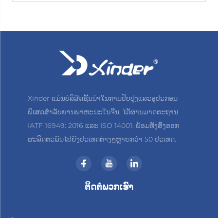
Xinder ແມ່ນບໍລິສັດຊັ້ນນຳໃນການປັບປຸງແລະອຸປະກອນ
ພິເສດສຳລັບຍານພາຫະນະໃນຈີນ, ໄດ້ຜ່ານມາດຕະຖານ
IATF 16949: 2016 ແລະ ISO 14001, ພ້ອມທັງສົ່ງອອກ
ຜະລິດຕະພັນໄປຍັງປະເທດຕ່າງໆຫຼາຍກວ່າ 50 ປະເທດ.
ຕິດຕໍ່ພວກເຮົາ