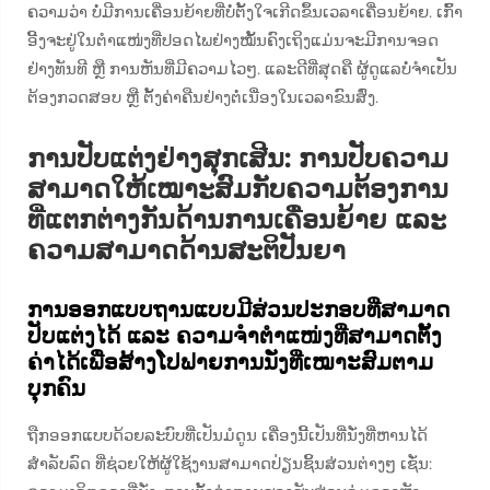
ຄວາມວ່າ ບໍ່ມີການເຄື່ອນຍ້າຍທີ່ບໍ່ຕັ້ງໃຈເກີດຂຶ້ນເວລາເຄື່ອນຍ້າຍ. ເກົ້າ
ອີ້ງຈະຢູ່ໃນຕຳແໜ່ງທີ່ປອດໄພຢ່າງໝັ້ນຄົງເຖິງແມ່ນຈະມີການຈອດ
ຢ່າງທັນທີ ຫຼື ການຫັນທີ່ມີຄວາມໄວໆ. ແລະດີທີ່ສຸດຄື ຜູ້ດູແລບໍ່ຈຳເປັນ
ຕ້ອງກວດສອບ ຫຼື ຕັ້ງຄ່າຄືນຢ່າງຕໍ່ເນື່ອງໃນເວລາຂົນສົ່ງ.
ການປັບແຕ່ງຢ່າງສຸກເສີນ: ການປັບຄວາມ
ສາມາດໃຫ້ເໝາະສົມກັບຄວາມຕ້ອງການ
ທີ່ແຕກຕ່າງກັນດ້ານການເຄື່ອນຍ້າຍ ແລະ
ຄວາມສາມາດດ້ານສະຕິປັນຍາ
ການອອກແບບຖານແບບມີສ່ວນປະກອບທີ່ສາມາດ
ປັບແຕ່ງໄດ້ ແລະ ຄວາມຈຳຕຳແໜ່ງທີ່ສາມາດຕັ້ງ
ຄ່າໄດ້ເພື່ອສ້າງໂປຟາຍການນັ່ງທີ່ເໝາະສົມຕາມ
ບຸກຄົນ
ຖືກອອກແບບດ້ວຍລະບົບທີ່ເປັນມໍດູນ ເຄື່ອງນີ້ເປັນທີ່ນັ່ງທີ່ຫານໄດ້
ສຳລັບລົດ ທີ່ຊ່ວຍໃຫ້ຜູ້ໃຊ້ງານສາມາດປ່ຽນຊິ້ນສ່ວນຕ່າງໆ ເຊັ່ນ: