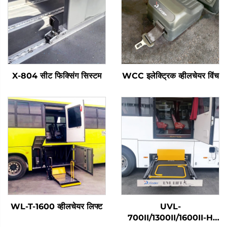
X-804 सीट फिक्सिंग सिस्टम
WCC इलेक्ट्रिक व्हीलचेयर विंच
WL-T-1600 व्हीलचेयर लिफ्ट
UVL-
700II/1300II/1600II-H