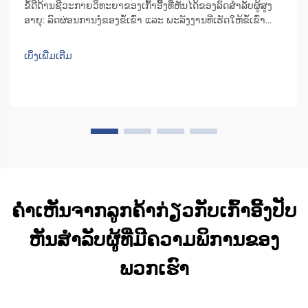
ຂໍ້ດີດ້ານຊີວະກາຍວິທະຍາຂອງເກົ້າອີ້ງທີ່ຫັນໄດ້ຂອງລົດສຳລັບຜູ້ສູງ
ອາຍຸ: ລົດຜ່ອນການງໍ່ຂອງຂໍ້ເຂົ່າ ແລະ ພະລັງງານທີ່ເຮັດໃຫ້ຂໍ້ເຂົ່າ
ເຄື່ອນໄຫວຜ່ານການຫັນທີ່ຄວບຄຸມໄດ້ ເກົ້າອີ້ງທີ່ຫັນໄດ້ຂອງລົດຊ່ວຍ
ຫຼຸດຄວາມເຄັ່ງຕຶງຕໍ່ຂໍ້ຕ່ອງຕ່າງໆ ເນື່ອງຈາກມັນອະນຸຍາດໃຫ້ຜູ້ຄົນຫັນ
ເບິ່ງເພີ່ມເຕີມ
ຮ່າງກາຍຂອງເຂົາເຈົ້າໄປທາງດ້ານປະຕູກ່ອນທີ່ຈະລຸກຂຶ້ນ. ເມື່ອ...
ຄຳເຫັນຈາກລູກຄ້າກ່ຽວກັບເກົ້າອີ້ງປັບ
ຫັນສຳລັບຜູ້ທີ່ມີຄວາມພິການຂອງ
ພວກເຮົາ