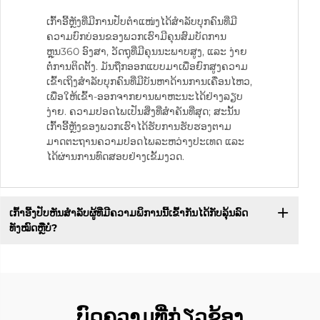
ເກົ້າອີ້ຫຼັງທີ່ມີການປັບຕຳແໜ່ງໄດ້ສຳລັບບຸກຄົນທີ່ມີ
ຄວາມບົກບ່ອນຂອງພວກເຮົາມີຄຸນສົມບັດການ
ຫຼຸນ360 ອົງສາ, ວັດຖຸທີ່ມີຄຸນນະພາບສູງ, ແລະ ງ່າຍ
ຕໍ່ການຕິດຕັ້ງ. ມັນຖືກອອກແບບມາເພື່ອຍົກສູງຄວາມ
ເຂົ້າເຖິງສຳລັບບຸກຄົນທີ່ມີບັນຫາດ້ານການເຄື່ອນໄຫວ,
ເພື່ອໃຫ້ເຂົ້າ-ອອກຈາກຍານພາຫະນະໄດ້ຢ່າງລຽບ
ງ່າຍ. ຄວາມປອດໄພເປັນສິ່ງທີ່ສຳຄັນທີ່ສຸດ; ສະນັ້ນ
ເກົ້າອີ້ຫຼັງຂອງພວກເຮົາໄດ້ຮັບການຮັບຮອງຕາມ
ມາດຕະຖານຄວາມປອດໄພລະຫວ່າງປະເທດ ແລະ
ໄດ້ຜ່ານການທົດສອບຢ່າງເຂັ້ມງວດ.
ເກົ້າອີ້ງປັບຫັນສຳລັບຜູ້ທີ່ມີຄວາມພິການນີ້ເຂົ້າກັນໄດ້ກັບລຸ້ນລົດ
ທັງໝົດຫຼືບໍ່?
ບົດຄວາມທີ່ກ່ຽວຂ້ອງ