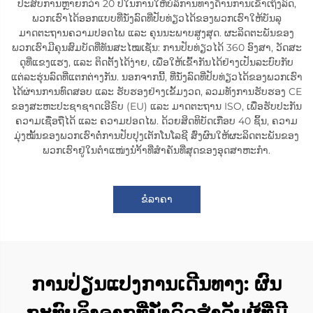
ປະສົບການຫຼາຍກວ່າ 20 ປີໃນການໃຫ້ບໍລິການທາງດ້ານການເຂົ້າເຖິງລົດ,
ພວກເຮົາໄດ້ອອກແບບທີ່ນັ່ງລົດທີ່ປັບທ່ຽວໄດ້ຂອງພວກເຮົາໃຫ້ບັນລຸ
ມາດຕະຖານຄວາມປອດໄພ ແລະ ຄຸນນະພາບສູງສຸດ. ຜະລິດຕະພັນຂອງ
ພວກເຮົາມີຄຸນສົມບັດທີ່ທັນສະໄໝເຊັ່ນ: ການປັບທ່ຽວໄດ້ 360 ອົງສາ, ວັດສະ
ດຸທີ່ແຂງແຮງ, ແລະ ຕິດຕັ້ງໄດ້ງ່າຍ, ເພື່ອໃຫ້ເຂົ້າກັນໄດ້ຢ່າງເປັນລະບົບກັບ
ແຕ່ລະຮຸ່ນລົດທີ່ແຕກຕ່າງກັນ. ນອກຈາກນີ້, ທີ່ນັ່ງລົດທີ່ປັບທ່ຽວໄດ້ຂອງພວກເຮົາ
ໄດ້ຜ່ານການທົດສອບ ແລະ ຮັບຮອງຢ່າງເຂັ້ມງວດ, ລວມທັງການຮັບຮອງ CE
ຂອງສະຫະປະຊາຊາດເອີຣົບ (EU) ແລະ ມາດຕະຖານ ISO, ເພື່ອຮັບປະກັນ
ຄວາມເຊື່ອຖືໄດ້ ແລະ ຄວາມປອດໄພ. ດ້ວຍສິດທິບັດເກືອບ 40 ຊິ້ນ, ຄວາມ
ມຸ່ງໝັ້ນຂອງພວກເຮົາຕໍ່ການປັບປຸງເຕັກໂນໂລຊີ ສົ່ງຜົນໃຫ້ຜະລິດຕະພັນຂອງ
ພວກເຮົາຢູ່ໃນຕຳແໜ່ງນຳ້້າທີ່ສຳຄັນທີ່ສຸດຂອງອຸດສາຫະກຳ.
ຂໍລາຄາ
ການປ່ຽນແປງການເດີນທາງ: ຜົນ