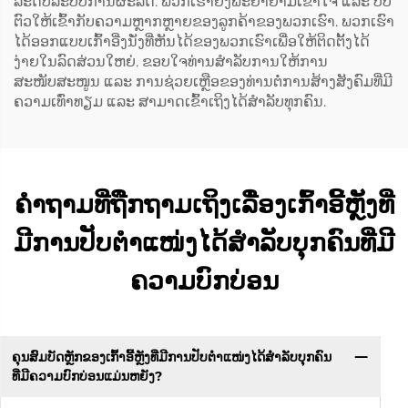
ລະດັບລະບົບການຜະລິດ. ພວກເຮົາຍັງພະຍາຍາມເຂົ້າໃຈ ແລະ ປັບ
ຕົວໃຫ້ເຂົ້າກັບຄວາມຫຼາກຫຼາຍຂອງລູກຄ້າຂອງພວກເຮົາ. ພວກເຮົາ
ໄດ້ອອກແບບເກົ້າອີ່ງນັ່ງທີ່ຫັນໄດ້ຂອງພວກເຮົາເພື່ອໃຫ້ຕິດຕັ້ງໄດ້
ງ່າຍໃນລົດສ່ວນໃຫຍ່. ຂອບໃຈທ່ານສຳລັບການໃຫ້ການ
ສະໜັບສະໜູນ ແລະ ການຊ່ວຍເຫຼືອຂອງທ່ານຕໍ່ການສ້າງສັງຄົມທີ່ມີ
ຄວາມເທົ່າທຽມ ແລະ ສາມາດເຂົ້າເຖິງໄດ້ສຳລັບທຸກຄົນ.
ຄຳຖາມທີ່ຖືກຖາມເຖິງເລື່ອງເກົ້າອີ້ຫຼັງທີ່
ມີການປັບຕຳແໜ່ງໄດ້ສຳລັບບຸກຄົນທີ່ມີ
ຄວາມບົກບ່ອນ
ຄຸນສົມບັດຫຼັກຂອງເກົ້າອີ້ຫຼັງທີ່ມີການປັບຕຳແໜ່ງໄດ້ສຳລັບບຸກຄົນ
ທີ່ມີຄວາມບົກບ່ອນແມ່ນຫຍັງ?