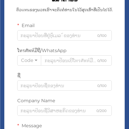
ຕົວแทนຂອງພວກເຮົາຈະຕິດຕໍ່ທ່ານໃນໄວ້ສຸດເທົ່າທີ່ເປັນໄປໄດ້.
Email
0/100
ໂทรศัพท์ມືຖື/WhatsApp
Code
0/100
ຊື່
0/100
Company Name
0/200
Message