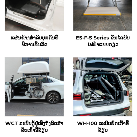
ແຜ່ນຂ້າງສໍາລັບບຸກຄົນທີ່
ES-F-S Series ຂັ້ນໄດພັບ
ພິການຂຶ້ນລົດ
ໄຟຟ້າແບບດຽວ
WCT ລະບົບຕູ້ຢູ່ເທິງຖັງລົດສໍາ
WH-100 ລະບົບຍົກເກົ້າອີ້
ລັບເກົ້າອີ້ລ້ຽວ
ລ້ຽວ