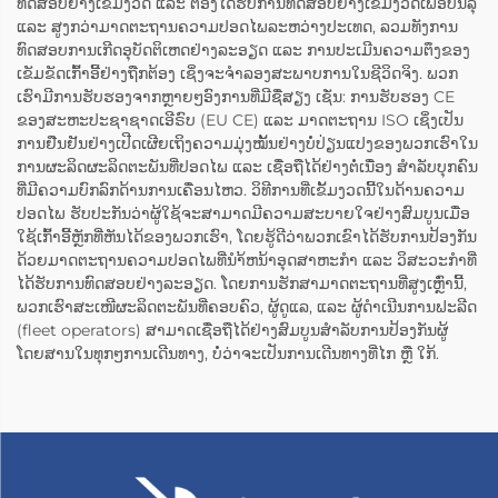
ທົດສອບຢ່າງເຂັ້ມງວດ ແລະ ຕ້ອງໄດ້ຮັບການທົດສອບຢ່າງເຂັ້ມງວດເພື່ອບັນລຸ
ແລະ ສູງກວ່າມາດຕະຖານຄວາມປອດໄພລະຫວ່າງປະເທດ, ລວມທັງການ
ທົດສອບການເກີດອຸບັດຕິເຫດຢ່າງລະອຽດ ແລະ ການປະເມີນຄວາມຕຶງຂອງ
ເຂັມຂັດເກົ້າອີ້ຢ່າງຖືກຕ້ອງ ເຊິ່ງຈະຈຳລອງສະພາບການໃນຊີວິດຈິງ. ພວກ
ເຮົາມີການຮັບຮອງຈາກຫຼາຍໆອົງການທີ່ມີຊື່ສຽງ ເຊັ່ນ: ການຮັບຮອງ CE
ຂອງສະຫະປະຊາຊາດເອີຣົບ (EU CE) ແລະ ມາດຕະຖານ ISO ເຊິ່ງເປັນ
ການຢືນຢັນຢ່າງເປີດເຜີຍເຖິງຄວາມມຸ່ງໝັ້ນຢ່າງບໍ່ປ່ຽນແປງຂອງພວກເຮົາໃນ
ການຜະລິດຜະລິດຕະພັນທີ່ປອດໄພ ແລະ ເຊື່ອຖືໄດ້ຢ່າງຕໍ່ເນື່ອງ ສຳລັບບຸກຄົນ
ທີ່ມີຄວາມບົກລົກດ້ານການເຄື່ອນໄຫວ. ວິທີການທີ່ເຂັ້ມງວດນີ້ໃນດ້ານຄວາມ
ປອດໄພ ຮັບປະກັນວ່າຜູ້ໃຊ້ຈະສາມາດມີຄວາມສະບາຍໃຈຢ່າງສົມບູນເມື່ອ
ໃຊ້ເກົ້າອີ້ຫຼັກທີ່ຫັນໄດ້ຂອງພວກເຮົາ, ໂດຍຮູ້ດີວ່າພວກເຂົາໄດ້ຮັບການປ້ອງກັນ
ດ້ວຍມາດຕະຖານຄວາມປອດໄພທີ່ນຳ້ຫນ້າອຸດສາຫະກຳ ແລະ ວິສະວະກຳທີ່
ໄດ້ຮັບການທົດສອບຢ່າງລະອຽດ. ໂດຍການຮັກສາມາດຕະຖານທີ່ສູງເຫຼົ່ານີ້,
ພວກເຮົາສະເໜີຜະລິດຕະພັນທີ່ຄອບຄົວ, ຜູ້ດູແລ, ແລະ ຜູ້ດຳເນີນການຟະລີດ
(fleet operators) ສາມາດເຊື່ອຖືໄດ້ຢ່າງສົມບູນສຳລັບການປ້ອງກັນຜູ້
ໂດຍສານໃນທຸກໆການເດີນທາງ, ບໍ່ວ່າຈະເປັນການເດີນທາງທີ່ໄກ ຫຼື ໃກ້.