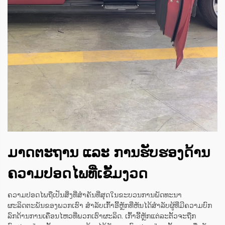
ມາດຕະຖານ ແລະ ການຮັບຮອງດ້ານ
ຄວາມປອດໄພທີ່ເຂັ້ມງວດ
ຄວາມປອດໄພຖືເປັນສິ່ງທີ່ສຳຄັນທີ່ສຸດໃນຂະບວນການພັດທະນາ
ຜະລິດຕະພັນຂອງພວກເຮົາ ສຳລັບເກົ້າອີ້ຫຼັກທີ່ຫັນໄດ້ສຳລັບຜູ້ທີ່ມີຄວາມບົກ
ລົກດ້ານການເຄື່ອນໄຫວທີ່ພວກເຮົາຜະລິດ. ເກົ້າອີ້ຫຼັກແຕ່ລະຕັ້ວຈະຖືກ