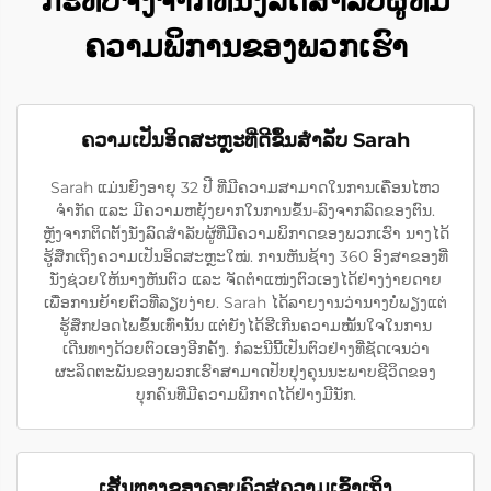
ກະທົບຈິງຈາກທີ່ນັ່ງລົດສຳລັບຜູ້ທີ່ມີ
ຄວາມພິການຂອງພວກເຮົາ
ຄວາມເປັນອິດສະຫຼະທີ່ດີຂຶ້ນສຳລັບ Sarah
Sarah ແມ່ນຍິງອາຍຸ 32 ປີ ທີ່ມີຄວາມສາມາດໃນການເຄື່ອນໄຫວ
ຈຳກັດ ແລະ ມີຄວາມຫຍຸ້ງຍາກໃນການຂຶ້ນ-ລົງຈາກລົດຂອງຕົນ.
ຫຼັງຈາກຕິດຕັ້ງນັ່ງລົດສຳລັບຜູ້ທີ່ມີຄວາມພິກາດຂອງພວກເຮົາ ນາງໄດ້
ຮູ້ສຶກເຖິງຄວາມເປັນອິດສະຫຼະໃໝ່. ການຫັນຊ້າງ 360 ອົງສາຂອງທີ່
ນັ່ງຊ່ວຍໃຫ້ນາງຫັນຕົວ ແລະ ຈັດຕຳແໜ່ງຕົວເອງໄດ້ຢ່າງງ່າຍດາຍ
ເພື່ອການຍ້າຍຕົວທີ່ລຽບງ່າຍ. Sarah ໄດ້ລາຍງານວ່ານາງບໍ່ພຽງແຕ່
ຮູ້ສຶກປອດໄພຂຶ້ນເທົ່ານັ້ນ ແຕ່ຍັງໄດ້ຮີເກີນຄວາມໝັ້ນໃຈໃນການ
ເດີນທາງດ້ວຍຕົວເອງອີກຄັ້ງ. ກໍລະນີນີ້ເປັນຕົວຢ່າງທີ່ຊັດເຈນວ່າ
ຜະລິດຕະພັນຂອງພວກເຮົາສາມາດປັບປຸງຄຸນນະພາບຊີວິດຂອງ
ບຸກຄົນທີ່ມີຄວາມພິກາດໄດ້ຢ່າງມີນັກ.
ເສັ້ນທາງຂອງຄອບຄົວສູ່ຄວາມເຂົ້າເຖິງ