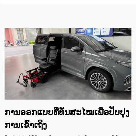
ການອອກແບບທີ່ທັນສະໄໝເພື່ອປັບປຸງ
ການເຂົ້າເຖິງ