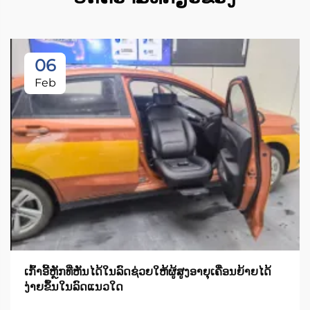
06
Feb
ເກົ້າອີ້ຫຼັກທີ່ຫັນໄດ້ໃນລົດຊ່ວຍໃຫ້ຜູ້ສູງອາຍຸເຄື່ອນຍ້າຍໄດ້
ງ່າຍຂຶ້ນໃນລົດແນວໃດ