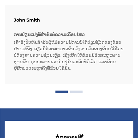
John Smith
ການປ່ຽນແປງທີ່ສຳຄັນຕໍ່ຄວາມເຄື່ອນໄຫວ
ເກົ້າອີ້ງປັບຫັນສຳລັບຜູ້ທີ່ມີຄວາມພິການນີ້ໄດ້ປ່ຽນຊີວິດຂອງຂ້ອຍ
ຢ່າງແທ້ຈິງ. ດຽວນີ້ຂ້ອຍສາມາດຂຶ້ນ-ລົງຈາກລົດຂອງຂ້ອຍໄດ້ໂດຍ
ບໍ່ຕ້ອງການຄວາມຊ່ວຍເຫຼືອ, ເຊິ່ງເຮັດໃຫ້ຂ້ອຍມີອິດສະຫຼະພາບ
ຫຼາຍຂື້ນ. ຄຸນນະພາບຂອງມັນຢູ່ໃນລະດັບທີ່ດີເລີດ, ແລະຂ້ອຍ
ຮູ້ສຶກປອດໄພທຸກຄັ້ງທີ່ຂ້ອຍໃຊ້ມັນ.
ຂໍລາຄາຟຣີ