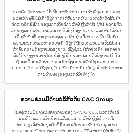
ຄອບຄົວ Johnson ໄດ້ເຜີຍແຜ່ບັນຫາໃນການຂົນສົ່ງລູກຊາຍຂອງ
ພວກເຂົາ ຜູ້ທີ່ໃຊ້ເກົ້າອີ້ຫຼັງຈາກໄດ້ຮັບບາດເຈັບ. ພວກເຂົາຕັດສິນໃຈ
ດັດແປງລົດມິນີວັນຂອງພວກເຂົາດ້ວຍເກົ້າອີ້ຫຼັງສຳລັບຜູ້ທີ່ມີຄວາມບົກ
ລົກຂອງພວກເຮົາ. ຂະບວນການຕິດຕັ້ງນັ້ນງ່າຍດາຍ, ແລະຜົນໄດ້ຮັບກໍ
ເກີດຂື້ນທັນທີ. ລູກຊາຍຂອງພວກເຂົາດຽວນີ້ສາມາດເພີດເພີນກັບ
ຄວາມສະດວກສະບາຍຂອງເກົ້າອີ້ຫຼັງທີ່ຖືກອອກແບບມາເປັນພິເສດ
ສຳລັບຄວາມຕ້ອງການຂອງລາວ, ເຊິ່ງຊ່ວຍໃຫ້ລາວເຂົ້າ-ອອກຈາກ
ລົດໄດ້ຢ່າງງ່າຍດາຍໂດຍບໍ່ຕ້ອງມີຄົນຊ່ວຍ. ຄອບຄົວດັ່ງກ່າວໄດ້ຊື່ນ
ຊົມຜະລິດຕະພັນຂອງພວກເຮົາເຖິງຄວາມໝັ້ນຄົງ ແລະ ຄວາມ
ງ່າຍດາຍໃນການໃຊ້ງານ, ໂດຍເນັ້ນເຖິງວ່າມັນໄດ້ປ່ຽນປັບປະສົບການ
ການເດີນທາງຂອງພວກເຂົາຢ່າງໃດ.
ຄວາມຮ່ວມມືດ້ານບໍລິສັດກັບ GAC Group
ເປັນຄູ່ຮ່ວມມືຢ່າງເປັນທາງການຂອງ GAC Group, ພວກເຮົາໄດ້
ຮ່ວມມືກັບພວກເຂົາເພື່ອຜະສົມປະສານ ເກົ້າອີ້ຫຼັງທີ່ມີການປັບ
ຕຳແໜ່ງໄດ້ສຳລັບບຸກຄົນທີ່ມີຄວາມບົກບ່ອນເຂົ້າໄປໃນຮູບແບບ
ຍານພາຫະນະໃໝ່ຂອງພວກເຂົາ. ການຮ່ວມມືນີ້ສະແດງໃຫ້ເຫັນເຖິງ