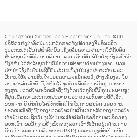
Changzhou Xinder-Tech Electronics Co. Ltd. ແມ່ນ
ບໍລິສັດແຫ່ງທຳອິດໃນປະຫວັດສາດທັງໝົດຂອງຈີນທີ່ຜະລິດ
ອຸປະກອນຕໍ່ເສັ້ນໄຟຟ້າລົດຍົນ ເຊິ່ງເພີ່ມຄວາມສາມາດໃຫ້ກັບລົດ
ສຳລັບບຸກຄົນທີ່ມີຄວາມພິການ. ພວກເຮົາຮູ້ສຶກພໍໃຈຢ່າງຍິ່ງຕໍ່ເກົ້າອີ່ງ
ນັ່ງທີ່ຫັນໄດ້ສຳລັບບຸກຄົນທີ່ມີຄວາມທ້າທາຍດ້ານຮ່າງກາຍ. ພວກ
ເຮົານຳໃຊ້ເຕັກໂນໂລຊີທີ່ທັນສະໄໝທີ່ສຸດໃນອຸດສາຫະກຳ ແລະ
ມີການໃຫ້ຄວາມສົນໃຈແລະຄວາມລະມັດລະວັງຢ່າງເຂັ້ມງວດໃນ
ການຜະລິດເກົ້າອີ່ງນັ່ງທີ່ຫັນໄດ້ທຸກຊິ້ນເພື່ອຮັບປະກັນຄຸນນະພາບ
ສູງສຸດ. ພວກເຮົາຜະລິດເກົ້າອີ່ງນັ່ງດ້ວຍວັດຖຸດິບທີ່ມີຄຸນນະພາບສູງ
ທີ່ສຸດເພື່ອຄວາມສະດວກສະບາຍ ແລະ ຄວາມທົນທານທີ່ດີເລີດ.
ນອກຈາກນີ້ ເຕັກໂນໂລຊີທັງໝົດທີ່ໃຊ້ໃນການຜະລິດ ແລະ ການ
ປະກອບເກົ້າອີ່ງນັ່ງຂອງພວກເຮົາແມ່ນເປັນເອກະສິດຂອງພວກເຮົາ
ເທົ່ານັ້ນ ແລະ ຖືກບັນຈຸເຂົ້າໃນລະບົບເຕັກໂນໂລຊີການຜະລິດຂອງ
ພວກເຮົາ. ພະນັກງານທັງໝົດຂອງພວກເຮົາທີ່ເຮັດວຽກດ້ານການ
ຄົ້ນຄວ້າ ແລະ ການພັດທະນາ (R&D) ມີຄວາມມຸ່ງໝັ້ນທີ່ຈະຍົກ