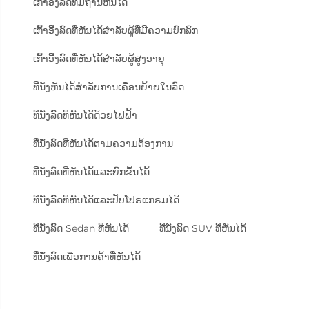
ເກົ້າອີ້ງລົດທີ່ມີຖານຫັນໄດ້
ເກົ້າອີ້ງລົດທີ່ຫັນໄດ້ສຳລັບຜູ້ທີ່ມີຄວາມບົກລົກ
ເກົ້າອີ້ງລົດທີ່ຫັນໄດ້ສຳລັບຜູ້ສູງອາຍຸ
ທີ່ນັ່ງຫັນໄດ້ສຳລັບການເຄື່ອນຍ້າຍໃນລົດ
ທີ່ນັ່ງລົດທີ່ຫັນໄດ້ດ້ວຍໄຟຟ້າ
ທີ່ນັ່ງລົດທີ່ຫັນໄດ້ຕາມຄວາມຕ້ອງການ
ທີ່ນັ່ງລົດທີ່ຫັນໄດ້ແລະຍົກຂຶ້ນໄດ້
ທີ່ນັ່ງລົດທີ່ຫັນໄດ້ແລະປັບໂປຣແກຣມໄດ້
ທີ່ນັ່ງລົດ Sedan ທີ່ຫັນໄດ້
ທີ່ນັ່ງລົດ SUV ທີ່ຫັນໄດ້
ທີ່ນັ່ງລົດເພື່ອການຄ້າທີ່ຫັນໄດ້