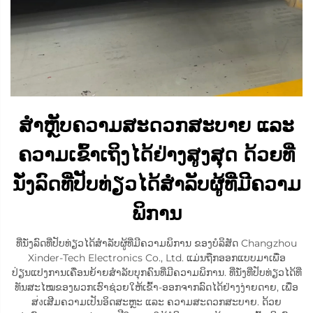
ສຳຫຼັບຄວາມສະດວກສະບາຍ ແລະ
ຄວາມເຂົ້າເຖິງໄດ້ຢ່າງສູງສຸດ ດ້ວຍທີ່
ນັ່ງລົດທີ່ປັບທ່ຽວໄດ້ສຳລັບຜູ້ທີ່ມີຄວາມ
ພິການ
ທີ່ນັ່ງລົດທີ່ປັບທ່ຽວໄດ້ສຳລັບຜູ້ທີ່ມີຄວາມພິການ ຂອງບໍລິສັດ Changzhou
Xinder-Tech Electronics Co., Ltd. ແມ່ນຖືກອອກແບບມາເພື່ອ
ປ່ຽນແປງການເຄື່ອນຍ້າຍສຳລັບບຸກຄົນທີ່ມີຄວາມພິການ. ທີ່ນັ່ງທີ່ປັບທ່ຽວໄດ້ທີ່
ທັນສະໄໝຂອງພວກເຮົາຊ່ວຍໃຫ້ເຂົ້າ-ອອກຈາກລົດໄດ້ຢ່າງງ່າຍດາຍ, ເພື່ອ
ສ่งເສີມຄວາມເປັນອິດສະຫຼະ ແລະ ຄວາມສະດວກສະບາຍ. ດ້ວຍ