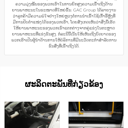
ຄວາມມຸ່ງໝັ້ນຂອງພວກເຮົາໃນການຍົກສູງຄວາມເຂົ້າເຖິງດ້ານ
ຍານພາຫະນະໃນຂະໜາດທີ່ໃຫຍ່ຂຶ້ນ. GAC Group ໄດ້ລາຍງານ
ວ່າລູກຄ້າມີຄວາມພໍໃຈຢ່າງໃຫຍ່ຫຼວງຕໍ່ການນຳເຂົ້າໃຊ້ເກົ້າອີ້ຫຼັງທີ່
ມີການປັບຕຳແໜ່ງໄດ້ຂອງພວກເຮົາ, ໂດຍສັງເກດເຫັນວ່າສິ່ງນີ້ເຮັດ
ໃຫ້ຍານພາຫະນະຂອງພວກເຂົາແຕກຕ່າງຈາກຄູ່ແຂ່ງໃນຕະຫຼາດ
ຍານພາຫະນະທີ່ແຂ່ງຂັນສູງ. ກໍລະນີນີ້ເນັ້ນໃຫ້ເຫັນເຖິງບົດບາດຂອງ
ພວກເຮົາເປັນຜູ້ນຳດ້ານການໃຫ້ບໍລິການທີ່ມີນະວັດຕະກຳສຳລັບການ
ຂົນສົ່ງທີ່ເຂົ້າເຖິງໄດ້.
ຜະລິດຕະພັນທີ່ກ່ຽວຂ້ອງ