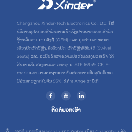
Changzhou Xinder-Tech Electronics Co., Ltd. ໃຫ້
ບໍລິການອຸປະກອນສຳລັບການເຂົ້າເຖິງຢານພາຫະນະ ສຳລັບ
ຜູ້ຜະລິດຕາມການສັ່ງຊື້ (OEM) ແລະ ກຸ່ມຢານພາຫະນະ.
ເຄື່ອງຍົກເກົ້າອີ້ຫຼັງ, ລໍ້ເຄື່ອງຍົກ, ເກົ້າອີ້ຫຼັງທີ່ຫັນໄດ້ (Swivel
Seats) ແລະ ລະບົບຮັກສາຄວາມປອດໄພຂອງພວກເຮົາ ໄດ້
ຮັບການຮັບຮອງຕາມມາດຕະຖານ IATF 16949, CE, E-
mark ແລະ ມາດຕະຖານການທົດສອບການເກີດອຸບັດຕິເຫດ.
ມີສ່ວນຕະຫຼາດໃນຈີນ 95%. ຂໍຄຳເ Ange ວ່ານີ້ເດີ!
ຕິດຕໍ່ພວກເຮົາ
ເລກທີ 3 ຖະໜົນ Hanshan, ເຂດ Xinbei, ເມືອງ Changzhou, ຈັງ