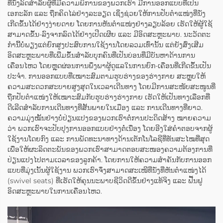
ທີ່ນັ່ງລົດສຳລັບຜູ້ທີ່ມີຄວາມພິການຂອງພວກເຮົາ ມີການອອກແບບທີ່ເປັນ
ເອກະລັກ ແລະ ຖືກຄິດໄລ່ຢ່າງລະອຽດ ເຊິ່ງຊ່ວຍໃຫ້ການປັບຕຳແໜ່ງທີ່ນັ່ງ
ເກີດຂຶ້ນໄດ້ຢ່າງງ່າຍດາຍ ໂດຍການຫັນຕຳແໜ່ງຢ່າງລຽບລ້ອຍ ເຮັດໃຫ້ຜູ້ໃຊ້
ສາມາດຂຶ້ນ-ລົງຈາກລົດໄດ້ຢ່າງເປີດເຜີຍ ແລະ ມີອິດສະຫຼະພາບ. ນະວັດຕະ
ກຳນີ້ບໍ່ພຽງແຕ່ຍົກສູງປະສົບການໃຊ້ງານໂດຍລວມເທົ່ານັ້ນ ແຕ່ຍັງສົ່ງເສີມ
ອິດສະຫຼະພາບທີ່ເພີ່ມຂຶ້ນສຳລັບບຸກຄົນທີ່ເປັນບ່ອນທີ່ມີບັນຫາດ້ານການ
ເຄື່ອນໄຫວ ໂດຍຫຼຸດຜ່ອນການພຶ່ງພາຜູ້ດູແລໃນການຍົກ-ເຄື່ອນທີ່ເກີດຂຶ້ນເປັນ
ປະຈຳ. ການອອກແບບທີ່ເໝາະສົມຕາມຮູບຮ່າງຂອງຮ່າງກາຍ ສະຫຼຸບໃຫ້
ຄວາມສະດວກສະບາຍສູງສຸດໃນເວລາເດີນທາງ ໂດຍມີການສະໜັບສະໜູນທີ່
ຖືກປັບຕຳແໜ່ງໃຫ້ເໝາະສົມກັບຮູບຮ່າງຮ່າງກາຍ ເຮັດໃຫ້ເປັນທາງເລືອກທີ່
ດີເລີດສຳລັບການເດີນທາງທີ່ສັ້ນພາຍໃນເມືອງ ແລະ ການເດີນທາງທີ່ຍາວ.
ຄວາມມຸ່ງໝັ້ນຢ່າງບໍ່ປ່ຽນແປງຂອງພວກເຮົາຕໍ່ການປະດິດສ້າງ ໝາຍຄວາມ
ວ່າ ພວກເຮົາຈະປັບປຸງການອອກແບບຢ່າງຕໍ່ເນື່ອງ ໂດຍອີງໃສ່ຄຳຕອບຈາກຜູ້
ໃຊ້ງານໂດຍກົງ ແລະ ການພັດທະນາທາງດ້ານເຕັກໂນໂລຊີທີ່ທັນສະໄໝທີ່ສຸດ
ເພື່ອໃຫ້ຜະລິດຕະພັນຂອງພວກເຮົາສາມາດຕອບສະໜອງຄວາມຕ້ອງການທີ່
ປ່ຽນແປງໄປຕາມເວລາຂອງລູກຄ້າ. ໂດຍການໃຫ້ຄວາມສຳຄັນກັບການອອກ
ແບບທີ່ມຸ່ງເນັ້ນຜູ້ໃຊ້ງານ ພວກເຮົາຈຶ່ງສາມາດສະເໜີທີ່ນັ່ງທີ່ຫັນຕຳແໜ່ງໄດ້
(swivel seats) ທີ່ເຮັດໃຫ້ຄຸນນະພາບຊີວິດດີຂຶ້ນຢ່າງແທ້ຈິງ ແລະ ຟື້ນຟູ
ອິດສະຫຼະພາບໃນການເຄື່ອນໄຫວ.