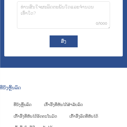
0/1000
ສົ່ງ
ທີ່ນັ່ງຫຼິ້ນລົດ
ທີ່ນັ່ງຫຼິ້ນລົດ
ເກົ້າອີ້ງທີ່ຫັນໄດ້ສຳລັບລົດ
ເກົ້າອີ້ງທີ່ຫັນໄດ້ອັດຕະໂນມັດ
ເກົ້າອີ້ງລົດທີ່ຫັນໄດ້