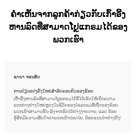
ຄຳເຫັນຈາກລູກຄ້າກ່ຽວກັບເກົ້າອີ້ງ
ຫານລົດທີ່ສາມາດໂປຼແກຣມໄດ້ຂອງ
ພວກເຮົາ
ຊາຣາ ຈອນສັນ
ການປ່ຽນແປງຄັ້ງໃຫຍ່ສຳລັບຄອບຄົວຂອງຂ້ອຍ
ເກົ້າອີ້ງຫານລົດທີ່ສາມາດໂປຼແກຣມໄດ້ນີ້ໄດ້ເຮັດໃຫ້ເກີດຄວາມ
ແຕກຕ່າງຢ່າງໃຫຍ່ຫຼວງໃນຊີວິດຂອງບໍ່ແລະແມ່ທີ່ເຖົ້າຂອງຂ້ອຍ.
ພວກເຂົາສາມາດຂຶ້ນ-ລົງຈາກລົດໄດ້ຢ່າງງ່າຍດາຍ, ແລະ ຂ້ອຍ
ຮູ້ສຶກມີຄວາມໝັ້ນໃຈວ່າພວກເຂົາປອດໄພ. ຂ້ອຍແນະນຳຢ່າງຍິ່ງ!