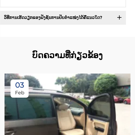
ວິທີການເຮັດວຽກຂອງຟັງຊັນການປັບຕຳແໜ່ງໄດ້ຄືແນວໃດ?
ບົດຄວາມທີ່ກ່ຽວຂ້ອງ
03
Feb