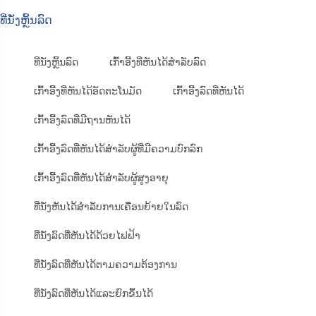
ທີ່ນັ່ງຫຼິ້ນລົດ
ທີ່ນັ່ງຫຼິ້ນລົດ
ເກົ້າອີ້ງທີ່ຫັນໄດ້ສຳລັບລົດ
ເກົ້າອີ້ງທີ່ຫັນໄດ້ອັດຕະໂນມັດ
ເກົ້າອີ້ງລົດທີ່ຫັນໄດ້
ເກົ້າອີ້ງລົດທີ່ມີຖານຫັນໄດ້
ເກົ້າອີ້ງລົດທີ່ຫັນໄດ້ສຳລັບຜູ້ທີ່ມີຄວາມບົກລົກ
ເກົ້າອີ້ງລົດທີ່ຫັນໄດ້ສຳລັບຜູ້ສູງອາຍຸ
ທີ່ນັ່ງຫັນໄດ້ສຳລັບການເຄື່ອນຍ້າຍໃນລົດ
ທີ່ນັ່ງລົດທີ່ຫັນໄດ້ດ້ວຍໄຟຟ້າ
ທີ່ນັ່ງລົດທີ່ຫັນໄດ້ຕາມຄວາມຕ້ອງການ
ທີ່ນັ່ງລົດທີ່ຫັນໄດ້ແລະຍົກຂຶ້ນໄດ້