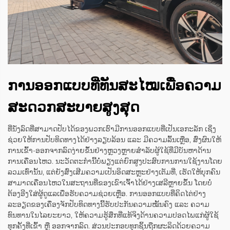
ການອອກແບບທີ່ທັນສະໄໝເພື່ອຄວາມ
ສະດວກສະບາຍສູງສຸດ
ທີ່ນັ່ງລົດທີ່ສາມາດປັບໄດ້ຂອງພວກເຮົາມີການອອກແບບທີ່ເປັນເອກະລັກ ເຊິ່ງ
ຊ່ວຍໃຫ້ການປັບທິດທາງໄດ້ຢ່າງລຽບລ້ອນ ແລະ ມີຄວາມລົ້ນເຫຼືອ, ສົ່ງຜົນໃຫ້
ການເຂົ້າ-ອອກຈາກລົດງ່າຍຂຶ້ນຢ່າງຫຼວງຫຼາຍສຳລັບຜູ້ໃຊ້ທີ່ມີບັນຫາດ້ານ
ການເຄື່ອນໄຫວ. ນະວັດຕະກຳນີ້ບໍ່ພຽງແຕ່ຍົກສູງປະສົບການການໃຊ້ງານໂດຍ
ລວມເທົ່ານັ້ນ, ແຕ່ຍັງສົ່ງເສີມຄວາມເປັນອິດສະຫຼະຢ່າງເຕັມທີ່, ເຮັດໃຫ້ບຸກຄົນ
ສາມາດເຄື່ອນໄຫວໃນສະຖານທີ່ຂອງເຂົາເຈົ້າໄດ້ຢ່າງເສລີຫຼາຍຂຶ້ນ ໂດຍບໍ່
ຕ້ອງອີງໃສ່ຜູ້ດູແລເພື່ອຮັບຄວາມຊ່ວຍເຫຼືອ. ການອອກແບບທີ່ຄິດໄຕ່ຢ່າງ
ລະອຽດຂອງເຄື່ອງຈັກປັບທິດທາງນີ້ຮັບປະກັນຄວາມໝັ້ນຄົງ ແລະ ຄວາມ
ທົນທານໃນໄລຍະຍາວ, ໃຫ້ຄວາມຮູ້ສຶກທີ່ແທ້ຈິງດ້ານຄວາມປອດໄພແກ່ຜູ້ໃຊ້
ທຸກຄັ້ງທີ່ເຂົ້າ ຫຼື ອອກຈາກລົດ. ສ່ວນປະກອບທຸກຊິ້ນຖືກຜະລິດດ້ວຍຄວາມ