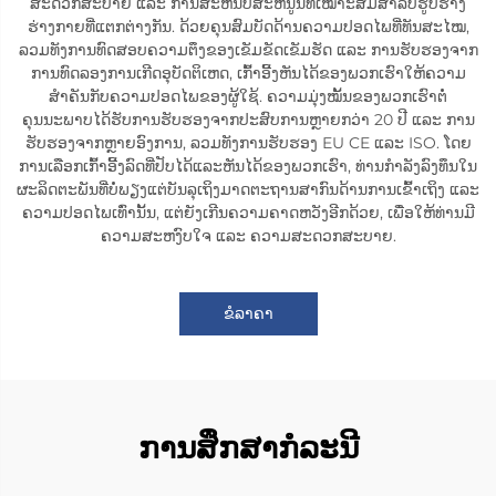
ສະດວກສະບາຍ ແລະ ການສະຫນັບສະຫນູນທີ່ເໝາະສົມສຳລັບຮູບຮ່າງ
ຮ່າງກາຍທີ່ແຕກຕ່າງກັນ. ດ້ວຍຄຸນສົມບັດດ້ານຄວາມປອດໄພທີ່ທັນສະໄໝ,
ລວມທັງການທົດສອບຄວາມຕຶງຂອງເຂັມຂັດເຂັມຮັດ ແລະ ການຮັບຮອງຈາກ
ການທົດລອງການເກີດອຸບັດຕິເຫດ, ເກົ້າອີ້ງຫັນໄດ້ຂອງພວກເຮົາໃຫ້ຄວາມ
ສຳຄັນກັບຄວາມປອດໄພຂອງຜູ້ໃຊ້. ຄວາມມຸ່ງໝັ້ນຂອງພວກເຮົາຕໍ່
ຄຸນນະພາບໄດ້ຮັບການຮັບຮອງຈາກປະສົບການຫຼາຍກວ່າ 20 ປີ ແລະ ການ
ຮັບຮອງຈາກຫຼາຍອົງການ, ລວມທັງການຮັບຮອງ EU CE ແລະ ISO. ໂດຍ
ການເລືອກເກົ້າອີ້ງລົດທີ່ປັບໄດ້ແລະຫັນໄດ້ຂອງພວກເຮົາ, ທ່ານກຳລັງລົງທຶນໃນ
ຜະລິດຕະພັນທີ່ບໍ່ພຽງແຕ່ບັນລຸເຖິງມາດຕະຖານສາກົນດ້ານການເຂົ້າເຖິງ ແລະ
ຄວາມປອດໄພເທົ່ານັ້ນ, ແຕ່ຍັງເກີນຄວາມຄາດຫວັງອີກດ້ວຍ, ເພື່ອໃຫ້ທ່ານມີ
ຄວາມສະຫງົບໃຈ ແລະ ຄວາມສະດວກສະບາຍ.
ຂໍລາຄາ
ການສຶກສາກໍລະນີ