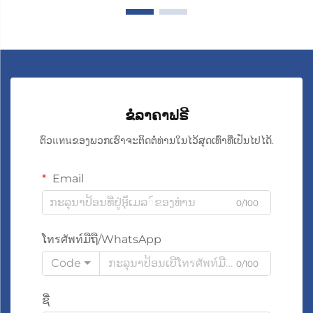
ຂໍລາຄາຟຣີ
ຕົວแทนຂອງພວກເຮົາຈະຕິດຕໍ່ທ່ານໃນໄວ້ສຸດເທົ່າທີ່ເປັນໄປໄດ້.
Email
0/100
ໂทรศัพท์ມືຖື/WhatsApp
Code
0/100
ຊື່