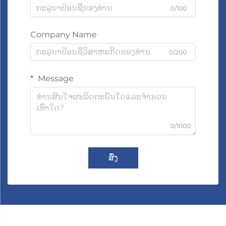
0/100
Company Name
0/200
Message
0/1000
ສົ່ງ