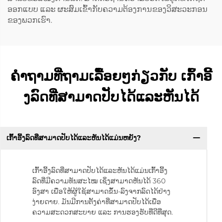
ອອກແບບ ແລະ ຜະສົມເຂົ້າກັບຄວາມຕ້ອງການຂອງວິສະວະກອນ
ຂອງພວກເຮົາ.
ຄຳຖາມທີ່ຖາມເລື້ອຍໆກ່ຽວກັບ ເກົ້າອີ້
ງລົດທີ່ສາມາດປັບໄດ້ແລະຫັນໄດ້
ເກົ້າອີ້ງລົດທີ່ສາມາດປັບໄດ້ແລະຫັນໄດ້ແມ່ນຫຍັງ?
ເກົ້າອີ້ງລົດທີ່ສາມາດປັບໄດ້ແລະຫັນໄດ້ແມ່ນເກົ້າອີ້ງ
ລົດທີ່ມີຄວາມທັນສະໄໝ ເຊິ່ງສາມາດຫັນໄດ້ 360
ອົງສາ ເພື່ອໃຫ້ຜູ້ໃຊ້ສາມາດຂຶ້ນ-ລົງຈາກລົດໄດ້ຢ່າງ
ງ່າຍດາຍ. ມັນມີການຕັ້ງຄ່າທີ່ສາມາດປັບໄດ້ເພື່ອ
ຄວາມສະດວກສະບາຍ ແລະ ການຮອງຮັບທີ່ດີທີ່ສຸດ.