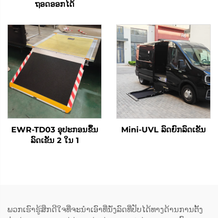
ຖອດອອກໄດ້
EWR-TD03 ອຸປະກອນຂຶ້ນ
Mini-UVL ລົດຍົກລົດເຂັນ
ລົດເຂັນ 2 ໃນ 1
ພວກເຮົາຮູ້ສຶກດີໃຈທີ່ຈະນຳເອົາທີ່ນັ່ງລົດທີ່ປັບໄດ້ທາງດ້ານການຕັ້ງ