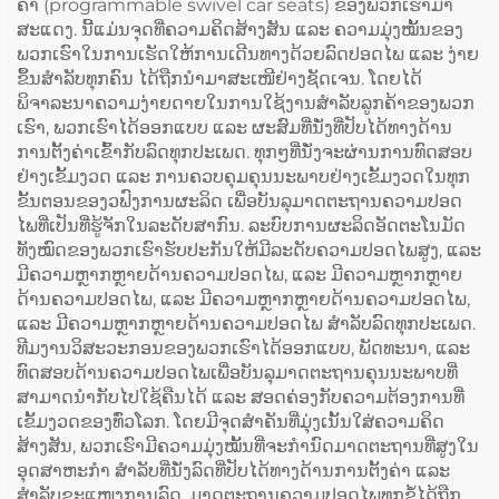
ຄ່າ (programmable swivel car seats) ຂອງພວກເຮົາມາ
ສະແດງ. ນີ້ແມ່ນຈຸດທີ່ຄວາມຄິດສ້າງສັນ ແລະ ຄວາມມຸ່ງໝັ້ນຂອງ
ພວກເຮົາໃນການເຮັດໃຫ້ການເດີນທາງດ້ວຍລົດປອດໄພ ແລະ ງ່າຍ
ຂຶ້ນສຳລັບທຸກຄົນ ໄດ້ຖືກນຳມາສະເໜີຢ່າງຊັດເຈນ. ໂດຍໄດ້
ພິຈາລະນາຄວາມງ່າຍດາຍໃນການໃຊ້ງານສຳລັບລູກຄ້າຂອງພວກ
ເຮົາ, ພວກເຮົາໄດ້ອອກແບບ ແລະ ຜະສົມທີ່ນັ່ງທີ່ປັບໄດ້ທາງດ້ານ
ການຕັ້ງຄ່າເຂົ້າກັບລົດທຸກປະເພດ. ທຸກໆທີ່ນັ່ງຈະຜ່ານການທົດສອບ
ຢ່າງເຂັ້ມງວດ ແລະ ການຄວບຄຸມຄຸນນະພາບຢ່າງເຂັ້ມງວດໃນທຸກ
ຂັ້ນຕອນຂອງວຟົງການຜະລິດ ເພື່ອບັນລຸມາດຕະຖານຄວາມປອດ
ໄພທີ່ເປັນທີ່ຮູ້ຈັກໃນລະດັບສາກົນ. ລະບົບການຜະລິດອັດຕະໂນມັດ
ທັງໝົດຂອງພວກເຮົາຮັບປະກັນໃຫ້ມີລະດັບຄວາມປອດໄພສູງ, ແລະ
ມີຄວາມຫຼາກຫຼາຍດ້ານຄວາມປອດໄພ, ແລະ ມີຄວາມຫຼາກຫຼາຍ
ດ້ານຄວາມປອດໄພ, ແລະ ມີຄວາມຫຼາກຫຼາຍດ້ານຄວາມປອດໄພ,
ແລະ ມີຄວາມຫຼາກຫຼາຍດ້ານຄວາມປອດໄພ ສຳລັບລົດທຸກປະເພດ.
ທີມງານວິສະວະກອນຂອງພວກເຮົາໄດ້ອອກແບບ, ພັດທະນາ, ແລະ
ທົດສອບດ້ານຄວາມປອດໄພເພື່ອບັນລຸມາດຕະຖານຄຸນນະພາບທີ່
ສາມາດນຳກັບໄປໃຊ້ຄືນໄດ້ ແລະ ສອດຄ່ອງກັບຄວາມຕ້ອງການທີ່
ເຂັ້ມງວດຂອງທົ່ວໂລກ. ໂດຍມີຈຸດສຳຄັນທີ່ມຸ່ງເນັ້ນໃສ່ຄວາມຄິດ
ສ້າງສັນ, ພວກເຮົາມີຄວາມມຸ່ງໝັ້ນທີ່ຈະກຳນົດມາດຕະຖານທີ່ສູງໃນ
ອຸດສາຫະກຳ ສຳລັບທີ່ນັ່ງລົດທີ່ປັບໄດ້ທາງດ້ານການຕັ້ງຄ່າ ແລະ
ສຳລັບຂະແໜງການລົດ. ມາດຕະຖານຄວາມປອດໄພທຸກຂໍ້ໄດ້ຖືກ