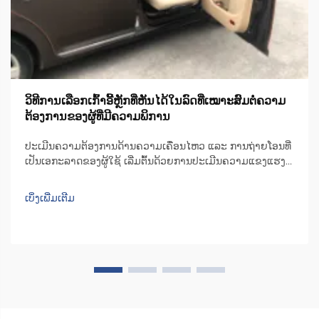
ວິທີການເລືອກເກົ້າອີ້ຫຼັກທີ່ຫັນໄດ້ໃນລົດທີ່ເໝາະສົມຕໍ່ຄວາມ
ຕ້ອງການຂອງຜູ້ທີ່ມີຄວາມພິການ
ປະເມີນຄວາມຕ້ອງການດ້ານຄວາມເຄື່ອນໄຫວ ແລະ ການຖ່າຍໂອນທີ່
ເປັນເອກະລາດຂອງຜູ້ໃຊ້ ເລີ່ມຕົ້ນດ້ວຍການປະເມີນຄວາມແຂງແຮງ
ຂອງຮ່າງກາຍສ່ວນເທິງ ແລະ ຄວາມສະຖຽນຂອງສ່ວນທ້ອງເມື່ອ
ເຄື່ອນໄຫວຢູ່ໃນລົດ. ຂໍ້ເທັດຈີງເຫຼົ່ານີ້...
ເບິ່ງເພີ່ມເຕີມ