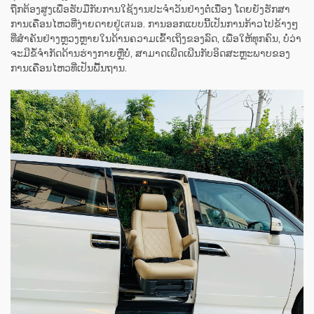
ຖືກຕ້ອງສູງເພື່ອຮັບມືກັບການໃຊ້ງານປະຈຳວັນຢ່າງຕໍ່ເນື່ອງ ໂດຍຍັງຮັກສາ
ການເຄື່ອນໄຫວທີ່ງ່າຍດາຍຢູ່ເสมອ. ການອອກແບບນີ້ເປັນການກ້າວໄປຂ້າງໆ
ທີ່ສຳຄັນຢ່າງຫຼວງຫຼາຍໃນດ້ານຄວາມເຂົ້າເຖິງຂອງລົດ, ເພື່ອໃຫ້ທຸກຄົນ, ບໍ່ວ່າ
ຈະມີຂໍ້ຈຳກັດດ້ານຮ່າງກາຍຫຼືບໍ່, ສາມາດເພີດເພີນກັບອິດສະຫຼະພາບຂອງ
ການເຄື່ອນໄຫວທີ່ເປັນພື້ນຖານ.