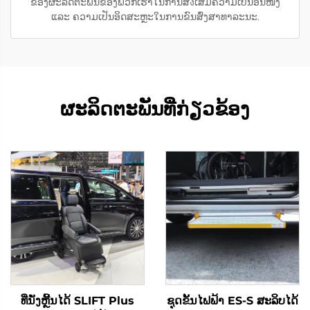
ຂອງຜະລິດຕະພັນຂອງພວກເຮົາໃນການສ่งເສີມຄວາມເປັນອັນໜຶ່ງ
ແລະ ຄວາມເປັນອິດສະຫຼະໃນການຂົນສົ່ງສາທາລະນະ.
ຜະລິດຕະພັນທີ່ກ່ຽວຂ້ອງ
ທີ່ນັ່ງຫຼີ້ນໄດ້ SLIFT Plus
ຊຸດຂັ້ນໄຟຟ້າ ES-S ສະລິບໄດ້