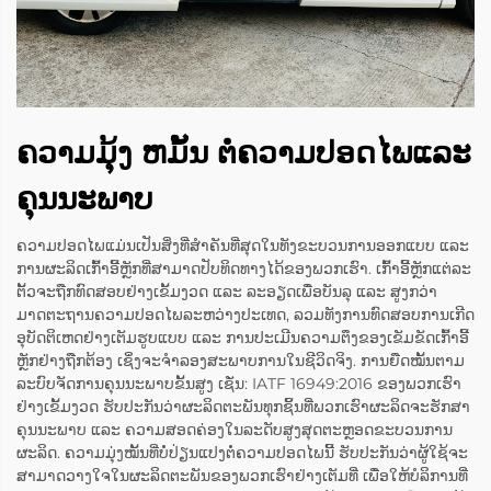
ຄວາມມຸ້ງ ຫມັ້ນ ຕໍ່ຄວາມປອດໄພແລະ
ຄຸນນະພາບ
ຄວາມປອດໄພແມ່ນເປັນສິ່ງທີ່ສຳຄັນທີ່ສຸດໃນທັງຂະບວນການອອກແບບ ແລະ
ການຜະລິດເກົ້າອີ້ຫຼັກທີ່ສາມາດປັບທິດທາງໄດ້ຂອງພວກເຮົາ. ເກົ້າອີ້ຫຼັກແຕ່ລະ
ຕັ້ວຈະຖືກທົດສອບຢ່າງເຂັ້ມງວດ ແລະ ລະອຽດເພື່ອບັນລຸ ແລະ ສູງກວ່າ
ມາດຕະຖານຄວາມປອດໄພລະຫວ່າງປະເທດ, ລວມທັງການທົດສອບການເກີດ
ອຸບັດຕິເຫດຢ່າງເຕັມຮູບແບບ ແລະ ການປະເມີນຄວາມຕຶງຂອງເຂັມຂັດເກົ້າອີ້
ຫຼັກຢ່າງຖືກຕ້ອງ ເຊິ່ງຈະຈຳລອງສະພາບການໃນຊີວິດຈິງ. ການຍືດໝັ້ນຕາມ
ລະບົບຈັດການຄຸນນະພາບຂັ້ນສູງ ເຊັ່ນ: IATF 16949:2016 ຂອງພວກເຮົາ
ຢ່າງເຂັ້ມງວດ ຮັບປະກັນວ່າຜະລິດຕະພັນທຸກຊິ້ນທີ່ພວກເຮົາຜະລິດຈະຮັກສາ
ຄຸນນະພາບ ແລະ ຄວາມສອດຄ່ອງໃນລະດັບສູງສຸດຕະຫຼອດຂະບວນການ
ຜະລິດ. ຄວາມມຸ່ງໝັ້ນທີ່ບໍ່ປ່ຽນແປງຕໍ່ຄວາມປອດໄພນີ້ ຮັບປະກັນວ່າຜູ້ໃຊ້ຈະ
ສາມາດວາງໃຈໃນຜະລິດຕະພັນຂອງພວກເຮົາຢ່າງເຕັມທີ່ ເພື່ອໃຫ້ບໍລິການທີ່