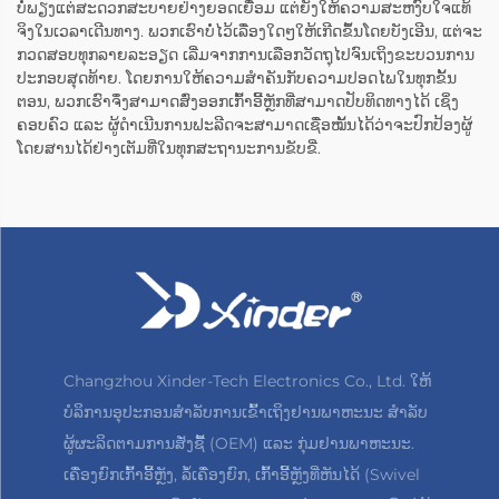
ບໍ່ພຽງແຕ່ສະດວກສະບາຍຢ່າງຍອດເຍື່ອມ ແຕ່ຍັງໃຫ້ຄວາມສະຫງົບໃຈແທ້
ຈິງໃນເວລາເດີນທາງ. ພວກເຮົາບໍ່ໄວ້ເລື່ອງໃດໆໃຫ້ເກີດຂຶ້ນໂດຍບັງເອີນ, ແຕ່ຈະ
ກວດສອບທຸກລາຍລະອຽດ ເລີ່ມຈາກການເລືອກວັດຖຸໄປຈົນເຖິງຂະບວນການ
ປະກອບສຸດທ້າຍ. ໂດຍການໃຫ້ຄວາມສຳຄັນກັບຄວາມປອດໄພໃນທຸກຂັ້ນ
ຕອນ, ພວກເຮົາຈຶ່ງສາມາດສົ່ງອອກເກົ້າອີ້ຫຼັກທີ່ສາມາດປັບທິດທາງໄດ້ ເຊິ່ງ
ຄອບຄົວ ແລະ ຜູ້ດຳເນີນການຟະລີດຈະສາມາດເຊື່ອໝັ້ນໄດ້ວ່າຈະປົກປ້ອງຜູ້
ໂດຍສານໄດ້ຢ່າງເຕັມທີ່ໃນທຸກສະຖານະການຂັບຂີ່.
Changzhou Xinder-Tech Electronics Co., Ltd. ໃຫ້
ບໍລິການອຸປະກອນສຳລັບການເຂົ້າເຖິງຢານພາຫະນະ ສຳລັບ
ຜູ້ຜະລິດຕາມການສັ່ງຊື້ (OEM) ແລະ ກຸ່ມຢານພາຫະນະ.
ເຄື່ອງຍົກເກົ້າອີ້ຫຼັງ, ລໍ້ເຄື່ອງຍົກ, ເກົ້າອີ້ຫຼັງທີ່ຫັນໄດ້ (Swivel