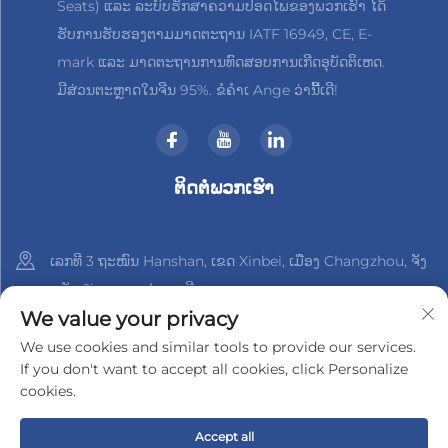
Seats) ແລະ ລະບົບຮັກສາຄວາມປອດໄພຂອງພວກເຮົາ ໄດ້
ຮັບການຮັບຮອງຕາມມາດຕະຖານ IATF 16949, CE, E-
mark ແລະ ມາດຕະຖານການທົດສອບການເກີດອຸບັດຕິເຫດ.
ມີສ່ວນຕະຫຼາດໃນຈີນ 95%. ຂໍຄຳເ Ange ວ່ານີ້ເດີ!
ຕິດຕໍ່ພວກເຮົາ
ເລກທີ 3 ຖະໜົນ Hanshan, ເຂດ Xinbei, ເມືອງ Changzhou, ຈັງ
ຫວັດ Jiangsu, ປະເທດຈີນ
We value your privacy
+86-18961288218
We use cookies and similar tools to provide our services.
If you don't want to accept all cookies, click Personalize
[email protected]
cookies.
Accept all
ລິขະສິດ © 2025 າງຊູ Xinder-Tech Electronics Co., Ltd.
ນະໂຍບາຍ