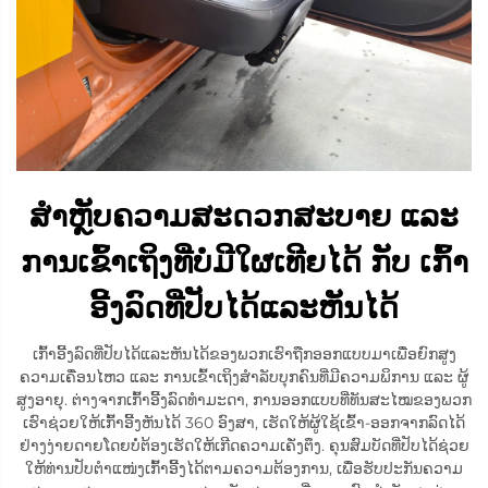
ສຳຫຼັບຄວາມສະດວກສະບາຍ ແລະ
ການເຂົ້າເຖິງທີ່ບໍ່ມີໃຜເທີຍໄດ້ ກັບ ເກົ້າ
ອີ້ງລົດທີ່ປັບໄດ້ແລະຫັນໄດ້
ເກົ້າອີ້ງລົດທີ່ປັບໄດ້ແລະຫັນໄດ້ຂອງພວກເຮົາຖືກອອກແບບມາເພື່ອຍົກສູງ
ຄວາມເຄື່ອນໄຫວ ແລະ ການເຂົ້າເຖິງສຳລັບບຸກຄົນທີ່ມີຄວາມພິການ ແລະ ຜູ້
ສູງອາຍຸ. ຕ່າງຈາກເກົ້າອີ້ງລົດທຳມະດາ, ການອອກແບບທີ່ທັນສະໄໝຂອງພວກ
ເຮົາຊ່ວຍໃຫ້ເກົ້າອີ້ງຫັນໄດ້ 360 ອົງສາ, ເຮັດໃຫ້ຜູ້ໃຊ້ເຂົ້າ-ອອກຈາກລົດໄດ້
ຢ່າງງ່າຍດາຍໂດຍບໍ່ຕ້ອງເຮັດໃຫ້ເກີດຄວາມເຄັ່ງຕຶງ. ຄຸນສົມບັດທີ່ປັບໄດ້ຊ່ວຍ
ໃຫ້ທ່ານປັບຕຳແໜ່ງເກົ້າອີ້ງໄດ້ຕາມຄວາມຕ້ອງການ, ເພື່ອຮັບປະກັນຄວາມ