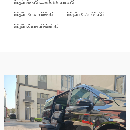
ທີ່ນັ່ງລົດທີ່ຫັນໄດ້ແລະປັບໂປຣແກຣມໄດ້
ທີ່ນັ່ງລົດ Sedan ທີ່ຫັນໄດ້
ທີ່ນັ່ງລົດ SUV ທີ່ຫັນໄດ້
ທີ່ນັ່ງລົດເພື່ອການຄ້າທີ່ຫັນໄດ້