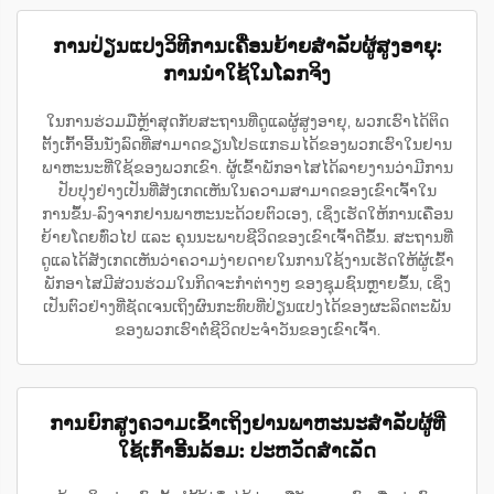
ການປ່ຽນແປງວິທີການເຄື່ອນຍ້າຍສຳລັບຜູ້ສູງອາຍຸ:
ການນຳໃຊ້ໃນໂລກຈິງ
ໃນການຮ່ວມມືຫຼ້າສຸດກັບສະຖານທີ່ດູແລຜູ້ສູງອາຍຸ, ພວກເຮົາໄດ້ຕິດ
ຕັ້ງເກົ້າອີ້ນນັ່ງລົດທີ່ສາມາດຂຽນໂປຣແກຣມໄດ້ຂອງພວກເຮົາໃນຢານ
ພາຫະນະທີ່ໃຊ້ຂອງພວກເຂົາ. ຜູ້ເຂົ້າພັກອາໄສໄດ້ລາຍງານວ່າມີການ
ປັບປຸງຢ່າງເປັນທີ່ສັງເກດເຫັນໃນຄວາມສາມາດຂອງເຂົາເຈົ້າໃນ
ການຂຶ້ນ-ລົງຈາກຢານພາຫະນະດ້ວຍຕົວເອງ, ເຊິ່ງເຮັດໃຫ້ການເຄື່ອນ
ຍ້າຍໂດຍທົ່ວໄປ ແລະ ຄຸນນະພາບຊີວິດຂອງເຂົາເຈົ້າດີຂຶ້ນ. ສະຖານທີ່
ດູແລໄດ້ສັງເກດເຫັນວ່າຄວາມງ່າຍດາຍໃນການໃຊ້ງານເຮັດໃຫ້ຜູ້ເຂົ້າ
ພັກອາໄສມີສ່ວນຮ່ວມໃນກິດຈະກຳຕ່າງໆ ຂອງຊຸມຊົນຫຼາຍຂຶ້ນ, ເຊິ່ງ
ເປັນຕົວຢ່າງທີ່ຊັດເຈນເຖິງຜົນກະທົບທີ່ປ່ຽນແປງໄດ້ຂອງຜະລິດຕະພັນ
ຂອງພວກເຮົາຕໍ່ຊີວິດປະຈຳວັນຂອງເຂົາເຈົ້າ.
ການຍົກສູງຄວາມເຂົ້າເຖິງຢານພາຫະນະສຳລັບຜູ້ທີ່
ໃຊ້ເກົ້າອີ້ນລ້ອມ: ປະຫວັດສຳເລັດ