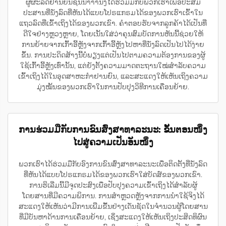
ຜູ້ຜະລິດຢານຍົນຊັ້ນນຳ້້າ້າ່ນ່ຶ່ງໄດ້ຮ່ວມມືກັບພວກເຮົາເພື່ອປະສົມ
ປະສານທີ່ນັ່ງລົດທີ່ຫັນໄດ້ແບບໂປຣແກຣມໄດ້ຂອງພວກເຮົາເຂົ້າໃນ
ແຖວລົດທີ່ເຂົ້າເຖິງໄດ້ຂອງພວກເຂົາ. ຄຳຕອບຮັບຈາກລູກຄ້າໄດ້ເປັນທີ່
ດີໃຈຢ່າງຫຼວງຫຼາຍ, ໂດຍເນັ້ນໃສ່ວ່າຄຸນສົມບັດການຫັນນີ້ຊ່ວຍໃຫ້
ການຍ້າຍຈາກເກົ້າອີ້ຫຼັງຈາກເກົ້າອີ້ຫຼັງໄປຫາທີ່ນັ່ງລົດເປັນໄປໄດ້ງ່າຍ
ຂຶ້ນ. ການປະດິດສ້າງນີ້ບໍ່ພຽງແຕ່ເປັນໄປຕາມຄວາມຕ້ອງການຂອງຜູ້
ໃຊ້ເກົ້າອີ້ຫຼັງເທົ່ານັ້ນ, ແຕ່ຍັງຕັ້ງຄວາມມາດຕະຖານໃໝ່ສຳລັບຄວາມ
ເຂົ້າເຖິງໄດ້ໃນອຸດສາຫະກຳຢານຍົນ, ແລະສະແດງໃຫ້ເຫັນເຖິງຄວາມ
ມຸ່ງໝັ້ນຂອງພວກເຮົາໃນການປັບປຸງວິທີການເຄື່ອນຍ້າຍ.
ການຮ່ວມມືກັບການຂົນສົ່ງສາທາລະນະ: ຂັ້ນຕອນໜຶ່ງ
ໄປສູ່ຄວາມເປັນອັນໜຶ່ງ
ພວກເຮົາໄດ້ຮ່ວມມືກັບອົງການຂົນສົ່ງສາທາລະນະເພື່ອຕິດຕັ້ງທີ່ນັ່ງລົດ
ທີ່ຫັນໄດ້ແບບໂປຣແກຣມໄດ້ຂອງພວກເຮົາໃສ່ບັດສ໌ຂອງພວກເຂົາ.
ການຮິເລີ່ມນີ້ມີຈຸດປະສົງເພື່ອປັບປຸງຄວາມເຂົ້າເຖິງໄດ້ສຳລັບຜູ້
ໂດຍສານທີ່ມີຄວາມພິການ. ການສຳຫຼວດຫຼັງຈາກການນຳໃຊ້ຈິງໄດ້
ສະແດງໃຫ້ເຫັນວ່າມີການເພີ່ມຂື້ນຢ່າງເດັ່ນຊັດໃນຈຳນວນຜູ້ໂດຍສານ
ທີ່ມີບັນຫາດ້ານການເຄື່ອນຍ້າຍ, ເຊິ່ງສະແດງໃຫ້ເຫັນເຖິງປະສິດທິຜົນ