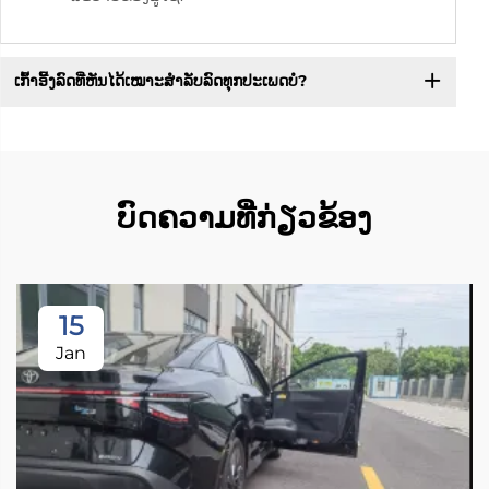
ເກົ້າອີ້ງລົດທີ່ຫັນໄດ້ເໝາະສຳລັບລົດທຸກປະເພດບໍ?
ບົດຄວາມທີ່ກ່ຽວຂ້ອງ
15
Jan