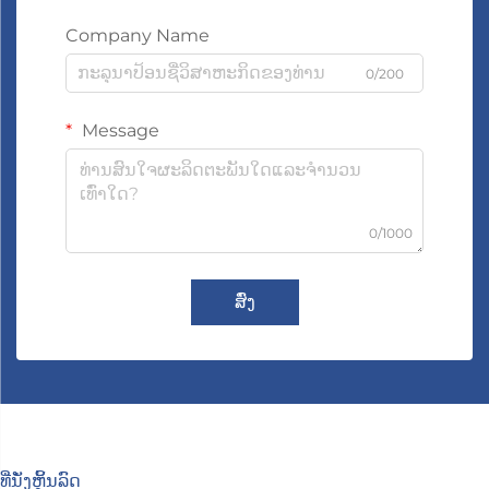
Company Name
0/200
Message
0/1000
ສົ່ງ
ທີ່ນັ່ງຫຼິ້ນລົດ