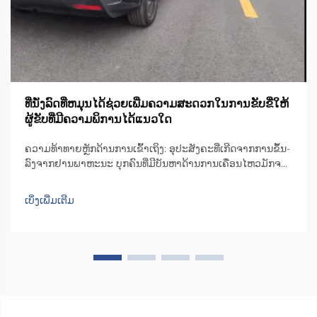
ທີ່ນັ່ງລົດທີ່ຫມຸນໄດ້ຊ່ວຍເພີ່ມຄວາມສະດວກໃນການຂັບຂີ່ໃຫ້
ຜູ້ຂັບທີ່ມີຄວາມພິການໄດ້ແນວໃດ
ຄວາມທ້າທາຍຫຼັກດ້ານການເຂົ້າເຖິງ: ອຸປະສັງຄະທີ່ເກີດຈາກການຂຶ້ນ-
ລົງຈາກຢານພາຫະນະ ບຸກຄົນທີ່ມີບັນຫາດ້ານການເຄື່ອນໄຫວມັກຈະ
ເຈີບປຸ້ມກັບຄວາມຫຍຸ້ງຍາກໃນການຂຶ້ນ-ລົງຈາກທີ່ນັ່ງລົດທົ່ວໄປ. ພື້ນທີ່
ດ້ານໃນຂອງລົດສ່ວນຫຼາຍບໍ່ພຽງພໍ, ສົ່ງຜົນໃຫ້ຜູ້ໃຊ້ຕ້ອງບີບຕົວ ຫຼື ຕື່ນ
ເບິ່ງເພີ່ມເຕີມ
ເທິງ...