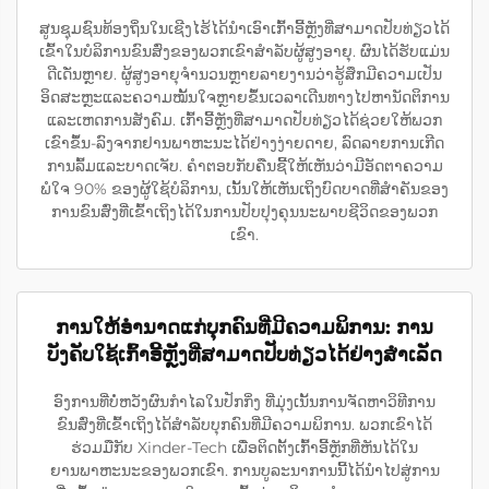
ສູນຊຸມຊົນທ້ອງຖິ່ນໃນເຊີງໄຮ້ໄດ້ນຳເອົາເກົ້າອີ້ຫຼັງທີ່ສາມາດປັບທ່ຽວໄດ້
ເຂົ້າໃນບໍລິການຂົນສົ່ງຂອງພວກເຂົາສຳລັບຜູ້ສູງອາຍຸ. ຜົນໄດ້ຮັບແມ່ນ
ດີເດັ່ນຫຼາຍ. ຜູ້ສູງອາຍຸຈຳນວນຫຼາຍລາຍງານວ່າຮູ້ສຶກມີຄວາມເປັນ
ອິດສະຫຼະແລະຄວາມໝັ້ນໃຈຫຼາຍຂຶ້ນເວລາເດີນທາງໄປຫານັດຕິການ
ແລະເຫດການສັງຄົມ. ເກົ້າອີ້ຫຼັງທີ່ສາມາດປັບທ່ຽວໄດ້ຊ່ວຍໃຫ້ພວກ
ເຂົາຂຶ້ນ-ລົງຈາກຢານພາຫະນະໄດ້ຢ່າງງ່າຍດາຍ, ລົດລາຍການເກີດ
ການລົ້ມແລະບາດເຈັບ. ຄຳຕອບກັບຄືນຊີ້ໃຫ້ເຫັນວ່າມີອັດຕາຄວາມ
ພໍໃຈ 90% ຂອງຜູ້ໃຊ້ບໍລິການ, ເນັ້ນໃຫ້ເຫັນເຖິງບົດບາດທີ່ສຳຄັນຂອງ
ການຂົນສົ່ງທີ່ເຂົ້າເຖິງໄດ້ໃນການປັບປຸງຄຸນນະພາບຊີວິດຂອງພວກ
ເຂົາ.
ການໃຫ້ອຳນາດແກ່ບຸກຄົນທີ່ມີຄວາມພິການ: ການ
ບັງຄັບໃຊ້ເກົ້າອີ້ຫຼັງທີ່ສາມາດປັບທ່ຽວໄດ້ຢ່າງສຳເລັດ
ອົງການທີ່ບໍ່ຫວັງຜົນກຳໄລໃນປັກກິ່ງ ທີ່ມຸ່ງເນັ້ນການຈັດຫາວິທີການ
ຂົນສົ່ງທີ່ເຂົ້າເຖິງໄດ້ສຳລັບບຸກຄົນທີ່ມີຄວາມພິການ. ພວກເຂົາໄດ້
ຮ່ວມມືກັບ Xinder-Tech ເພື່ອຕິດຕັ້ງເກົ້າອີ້ຫຼັກທີ່ຫັນໄດ້ໃນ
ຍານພາຫະນະຂອງພວກເຂົາ. ການບູລະນາການນີ້ໄດ້ນຳໄປສູ່ການ