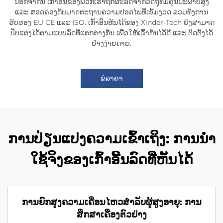
ນອກຈາກນີ້ ເກົ້າອີ້ນຂອງພວກເຮົາຖືກຜະລິດຈາກວັດຖຸທີ່ມີຄຸນນະພາບສູງ
ແລະ ສອດຄ່ອງກັບມາດຕະຖານຄວາມປອດໄພທີ່ເຂັ້ມງວດ ລວມທັງການ
ຮັບຮອງ EU CE ແລະ ISO. ເກົ້າອີ້ນຫັນໄດ້ຂອງ Xinder-Tech ຍັງສາມາດ
ປັບແຕ່ງໄດ້ຕາມແບບລົດທີ່ແຕກຕ່າງກັນ ເພື່ອໃຫ້ເຂົ້າກັນໄດ້ດີ ແລະ ຕິດຕັ້ງໄດ້
ຢ່າງງ່າຍດາຍ.
ຂໍລາຄາ
ການປ່ຽນແປງຄວາມເຂົ້າເຖິງ: ການນຳ
ໃຊ້ຈິງຂອງເກົ້າອີ້ນລົດທີ່ຫັນໄດ້
ການຍົກສູງຄວາມເຄື່ອນໄຫວສຳລັບຜູ້ສູງອາຍຸ: ການ
ສຶກສາເຄື່ອງຕົວຢ່າງ