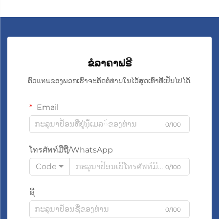
ຂໍລາຄາຟຣີ
ຕົວแทนຂອງພວກເຮົາຈະຕິດຕໍ່ທ່ານໃນໄວ້ສຸດເທົ່າທີ່ເປັນໄປໄດ້.
Email
0/100
ໂทรศัพท์ມືຖື/WhatsApp
Code
0/100
ຊື່
0/100