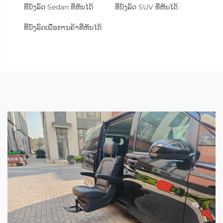
ທີ່ນັ່ງລົດ Sedan ທີ່ຫັນໄດ້
ທີ່ນັ່ງລົດ SUV ທີ່ຫັນໄດ້
ທີ່ນັ່ງລົດເພື່ອການຄ້າທີ່ຫັນໄດ້