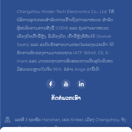
Changzhou Xinder-Tech Electronics Co., Ltd. ໃຫ້
ບໍລິການອຸປະກອນສຳລັບການເຂົ້າເຖິງຢານພາຫະນະ ສຳລັບ
ຜູ້ຜະລິດຕາມການສັ່ງຊື້ (OEM) ແລະ ກຸ່ມຢານພາຫະນະ.
ເຄື່ອງຍົກເກົ້າອີ້ຫຼັງ, ລໍ້ເຄື່ອງຍົກ, ເກົ້າອີ້ຫຼັງທີ່ຫັນໄດ້ (Swivel
Seats) ແລະ ລະບົບຮັກສາຄວາມປອດໄພຂອງພວກເຮົາ ໄດ້
ຮັບການຮັບຮອງຕາມມາດຕະຖານ IATF 16949, CE, E-
mark ແລະ ມາດຕະຖານການທົດສອບການເກີດອຸບັດຕິເຫດ.
ມີສ່ວນຕະຫຼາດໃນຈີນ 95%. ຂໍຄຳເ Ange ວ່ານີ້ເດີ!
ຕິດຕໍ່ພວກເຮົາ
ເລກທີ 3 ຖະໜົນ Hanshan, ເຂດ Xinbei, ເມືອງ Changzhou, ຈັງ
ຫວັດ Jiangsu, ປະເທດຈີນ