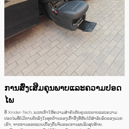
ການສົ່ງເສີມຄຸນພາບແລະຄວາມປອດ
ໄພ
ທີ່ Xinder-Tech, ພວກເຮົາໃຫ້ຄວາມສຳຄັນກັບຄຸນນະພາບແລະຄວາມ
ປອດໄພທີ່ບໍ່ມີການຕົກລົງໃນທຸກດ້ານຂອງເກົ້າອີ້ງທີ່ຫັນໄດ້ສຳລັບລົດຂອງພວກ
ເຮົາ, ຈາກການອອກແບບເບື້ອງຕົ້ນຈົນຮອດການຜະລິດສຸດທ້າຍ.