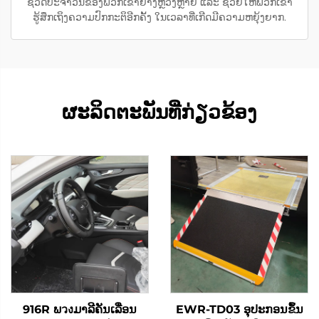
ຊີວິດປະຈຳວັນຂອງພວກເຂົາຢ່າງຫຼວງຫຼາຍ ແລະ ຊ່ວຍໃຫ້ພວກເຂົາ
ຮູ້ສຶກເຖິງຄວາມປົກກະຕິອີກຄັ້ງ ໃນເວລາທີ່ເກີດມີຄວາມຫຍຸ້ງຍາກ.
ຜະລິດຕະພັນທີ່ກ່ຽວຂ້ອງ
916R ພวงມາລີຄັນເລື່ອນ
EWR-TD03 ອຸປະກອນຂຶ້ນ