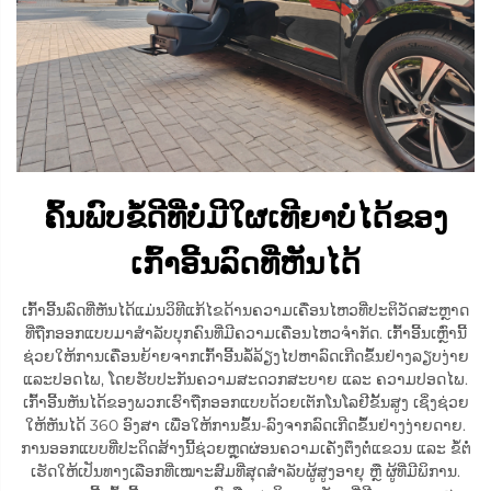
ຄົ້ນພົບຂໍ້ດີທີ່ບໍ່ມີໃຜເທີຍາບໍ່ໄດ້ຂອງ
ເກົ້າອີ້ນລົດທີ່ຫັນໄດ້
ເກົ້າອີ້ນລົດທີ່ຫັນໄດ້ແມ່ນວິທີແກ້ໄຂດ້ານຄວາມເຄື່ອນໄຫວທີ່ປະຕິວັດສະຫຼາດ
ທີ່ຖືກອອກແບບມາສຳລັບບຸກຄົນທີ່ມີຄວາມເຄື່ອນໄຫວຈຳກັດ. ເກົ້າອີ້ນເຫຼົ່ານີ້
ຊ່ວຍໃຫ້ການເຄື່ອນຍ້າຍຈາກເກົ້າອີ້ນລໍ້ລ້ຽງໄປຫາລົດເກີດຂຶ້ນຢ່າງລຽບງ່າຍ
ແລະປອດໄພ, ໂດຍຮັບປະກັນຄວາມສະດວກສະບາຍ ແລະ ຄວາມປອດໄພ.
ເກົ້າອີ້ນຫັນໄດ້ຂອງພວກເຮົາຖືກອອກແບບດ້ວຍເຕັກໂນໂລຢີຂັ້ນສູງ ເຊິ່ງຊ່ວຍ
ໃຫ້ຫັນໄດ້ 360 ອົງສາ ເພື່ອໃຫ້ການຂຶ້ນ-ລົງຈາກລົດເກີດຂຶ້ນຢ່າງງ່າຍດາຍ.
ການອອກແບບທີ່ປະດິດສ້າງນີ້ຊ່ວຍຫຼຸດຜ່ອນຄວາມເຄັ່ງຕຶງຕໍ່ແຂວນ ແລະ ຂໍ້ຕໍ່
ເຮັດໃຫ້ເປັນທາງເລືອກທີ່ເໝາະສົມທີ່ສຸດສຳລັບຜູ້ສູງອາຍຸ ຫຼື ຜູ້ທີ່ມີພິການ.