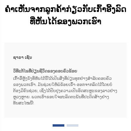
ຄຳເຫັນຈາກລູກຄ້າກ່ຽວກັບເກົ້າອີ້ງລົດ
ທີ່ຫັນໄດ້ຂອງພວກເຮົາ
ຊາຣາ ເຊັນ
ວິທີແກ້ໄຂທີ່ປ່ຽນຊີວິດຂອງຄອບຄົວຂ້ອຍ
ເກົ້າອີ້ຫຼັງນັ່ງທີ່ຫັນໄດ້ນີ້ໄດ້ເປັນສິ່ງທີ່ປ່ຽນທຸກຢ່າງສຳລັບຄອບຄົວ
ຂອງພວກເຮົາ. ມັນຊ່ວຍໃຫ້ພໍ່ຂ້ອຍເຂົ້າ-ອອກຈາກລົດໄດ້ໂດຍບໍ່
ຕ້ອງມີຄົນຊ່ວຍ, ເຊິ່ງໄດ້ປັບປຸງຄວາມເປັນອິດສະຫຼະຂອງລາວຢ່າງ
ຫຼວງຫຼາຍ. ພວກເຮົາຂອບໃຈຜະລິດຕະພັນທີ່ປະດິດສ້າງຢ່າງ
ທັນສະໄໝນີ້!