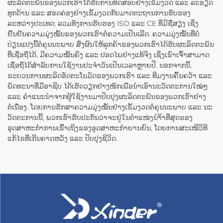
ຜະລິດຕະພັນຂອງພວກເຮົາໄດ້ຮັບການທົດສອບຢ່າງເຂັ້ມງວດ ແລະ ລະອຽດ
ທຸກດ້ານ ແລະ ສອດຄ່ອງຢ່າງເຂັ້ມງວດກັບມາດຕະຖານການຮັບຮອງ
ລະຫວ່າງປະເທດ, ລວມທັງການຮັບຮອງ ISO ແລະ CE ທີ່ມີຊື່ສຽງ ເຊິ່ງ
ຢືນຢັນຄວາມມຸ່ງໝັ້ນຂອງພວກເຮົາຕໍ່ຄວາມເປັນເລີດ. ຄວາມມຸ່ງໝັ້ນທີ່ບໍ່
ປ່ຽນແປງນີ້ຕໍ່ຄຸນນະພາບ ສົ່ງຜົນໃຫ້ລູກຄ້າຂອງພວກເຮົາໄດ້ຮັບຜະລິດຕະພັນ
ທີ່ເຊື່ອຖືໄດ້, ມີຄວາມໝັ້ນຄົງ ແລະ ປອດໄພຢ່າງແທ້ຈິງ ເຊິ່ງເຂົາເຈົ້າສາມາດ
ເຊື່ອຖືໄດ້ສຳລັບການໃຊ້ງານປະຈຳວັນເປັນເວລາຫຼາຍປີ. ນອກຈາກນີ້,
ຂະບວນການຜະລິດອັດຕະໂນມັດຂອງພວກເຮົາ ແລະ ທີມງານຄົ້ນຄວ້າ ແລະ
ພັດທະນາທີ່ມືອາຊີບ ໄດ້ເຮັດວຽກຢ່າງໜັກເພື່ອນຳເອົານະວັດຕະການໃໝ່ໆ
ແລະ ຄຳແນະນຳຈາກຜູ້ໃຊ້ງານມາປັບປຸງຜະລິດຕະພັນຂອງພວກເຮົາຢ່າງ
ຕໍ່ເນື່ອງ. ໂດຍການຮັກສາຄວາມມຸ່ງໝັ້ນຢ່າງເຂັ້ມງວດຕໍ່ຄຸນນະພາບ ແລະ ນະ
ວັດຕະການນີ້, ພວກເຮົາຮັບປະກັນວ່າຈະຢູ່ໃນຕຳແໜ່ງນຳ້້າທີ່ສຸດຂອງ
ອຸດສາຫະກຳການເຂົ້າເຖິງຂອງອຸດສາຫະກຳຍານຍົນ, ໂດຍການສະເໜີວິທີ
ແກ້ໄຂທີ່ເກີນຄາດຫວັງ ແລະ ປັບປຸງຊີວິດ.