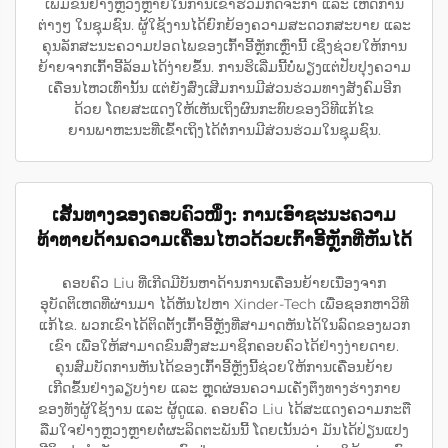
ເພີ່ມຂຶ້ນຢ່າງຫຼວງຫຼາຍໃນການເຂົ້າຮ່ວມກິດຈະກຳ ແລະ ເຫດການ
ຕ່າງໆ ໃນຊຸມຊົນ. ຜູ້ໃຊ້ງານໄດ້ຍົກຍ້ອງຄວາມສະດວກສະບາຍ ແລະ
ຄຸນລັກສະນະຄວາມປອດໄພຂອງເກົ້າອີ້ຫຼັກເຫຼົ່ານີ້ ເຊິ່ງຊ່ວຍໃຫ້ການ
ຍ້າຍຈາກເກົ້າອີ້ລ້ອມໄດ້ງ່າຍຂຶ້ນ. ການຮິເລີ່ມນີ້ບໍ່ພຽງແຕ່ປັບປຸງຄວາມ
ເຄື່ອນໄຫວເທົ່ານັ້ນ ແຕ່ຍັງສົ່ງເສີມການມີສ່ວນຮ່ວມທາງສັງຄົມອີກ
ດ້ວຍ ໂດຍສະແດງໃຫ້ເຫັນເຖິງຜົນກະທົບຂອງວິທີແກ້ໄຂ
ຍານພາຫະນະທີ່ເຂົ້າເຖິງໄດ້ຕໍ່ການມີສ່ວນຮ່ວມໃນຊຸມຊົນ.
ເສັ້ນທາງຂອງຄອບຄົວໜຶ່ງ: ການເອົາຊະນະຄວາມ
ທ້າທາຍດ້ານຄວາມເຄື່ອນໄຫວດ້ວຍເກົ້າອີ້ຫຼັກທີ່ຫັນໄດ້
ຄອບຄົວ Liu ທີ່ເກີດມີບັນຫາດ້ານການເຄື່ອນຍ້າຍເນື່ອງຈາກ
ອຸບັດຕິເຫດທີ່ຜ່ານມາ ໄດ້ຫັນໄປຫາ Xinder-Tech ເພື່ອຊອກຫາວິທີ
ແກ້ໄຂ. ພວກເຂົາໄດ້ຕິດຕັ້ງເກົ້າອີ້ຫຼັງທີ່ສາມາດຫັນໄດ້ໃນລົດຂອງພວກ
ເຂົາ ເພື່ອໃຫ້ສາມາດຂົນສົ່ງສະມາຊິກຄອບຄົວໄດ້ຢ່າງງ່າຍດາຍ.
ຄຸນສົມບັດການຫັນໄດ້ຂອງເກົ້າອີ້ຫຼັງນີ້ຊ່ວຍໃຫ້ການເຄື່ອນຍ້າຍ
ເກີດຂຶ້ນຢ່າງລຽບງ່າຍ ແລະ ຫຼຸດຜ່ອນຄວາມເຄັ່ງຕຶງທາງຮ່າງກາຍ
ຂອງທັງຜູ້ໃຊ້ງານ ແລະ ຜູ້ດູແລ. ຄອບຄົວ Liu ໄດ້ສະແດງຄວາມກະຕື
ລືມໃຈຢ່າງຫຼວງຫຼາຍຕໍ່ຜະລິດຕະພັນນີ້ ໂດຍເນັ້ນວ່າ ມັນໄດ້ປ່ຽນແປງ