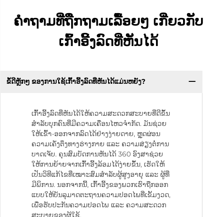
ຄຳຖາມທີ່ຖືກຖາມເລື້ອຍໆ ເກີ່ຍວກັບ
ເກົ້າອີ້ງລົດທີ່ຫັນໄດ້
ຂໍ້ດີຫຼັກໆ ຂອງການໃຊ້ເກົ້າອີ້ງລົດທີ່ຫັນໄດ້ແມ່ນຫຍັງ?
ເກົ້າອີ້ງລົດທີ່ຫັນໄດ້ໃຫ້ຄວາມສະດວກສະບາຍທີ່ດີຂຶ້ນ
ສຳລັບບຸກຄົນທີ່ມີຄວາມເຄື່ອນໄຫວຈຳກັດ. ມັນຊ່ວຍ
ໃຫ້ເຂົ້າ-ອອກຈາກລົດໄດ້ຢ່າງງ່າຍດາຍ, ຫຼຸດຜ່ອນ
ຄວາມເຄັ່ງຕຶງທາງຮ່າງກາຍ ແລະ ຄວາມສ່ຽງຕໍ່ການ
ບາດເຈັບ. ຄຸນສົມບັດການຫັນໄດ້ 360 ອົງສາຊ່ວຍ
ໃຫ້ການຍ້າຍຈາກເກົ້າອີ້ງລ້ອມໄດ້ງ່າຍຂຶ້ນ, ເຮັດໃຫ້
ເປັນວິທີແກ້ໄຂທີ່ເໝາະສົມສຳລັບຜູ້ສູງອາຍຸ ແລະ ຜູ້ທີ່
ມີພິການ. ນອກຈາກນີ້, ເກົ້າອີ້ງຂອງພວກເຮົາຖືກອອກ
ແບບໃຫ້ບັນລຸມາດຕະຖານຄວາມປອດໄພທີ່ເຂັ້ມງວດ,
ເພື່ອຮັບປະກັນຄວາມປອດໄພ ແລະ ຄວາມສະດວກ
ສະບາຍຂອງຜູ້ໃຊ້.