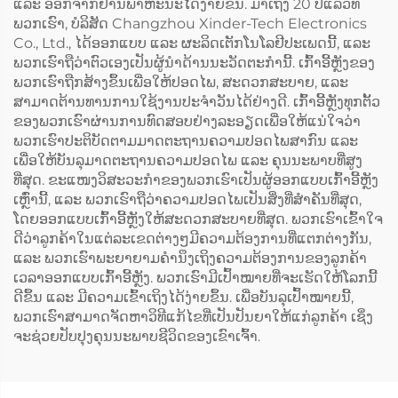
ແລະ ອອກຈາກຢານພາຫະນະໄດ້ງ່າຍຂຶ້ນ. ມາເຖິງ 20 ປີແລ້ວທີ່
ພວກເຮົາ, ບໍລິສັດ Changzhou Xinder-Tech Electronics
Co., Ltd., ໄດ້ອອກແບບ ແລະ ຜະລິດເຕັກໂນໂລຢີປະເພດນີ້, ແລະ
ພວກເຮົາຖືວ່າຕົວເອງເປັນຜູ້ນຳດ້ານນະວັດຕະກຳນີ້. ເກົ້າອີ້ຫຼັງຂອງ
ພວກເຮົາຖືກສ້າງຂຶ້ນເພື່ອໃຫ້ປອດໄພ, ສະດວກສະບາຍ, ແລະ
ສາມາດຕ້ານທານການໃຊ້ງານປະຈຳວັນໄດ້ຢ່າງດີ. ເກົ້າອີ້ຫຼັງທຸກຕັ້ວ
ຂອງພວກເຮົາຜ່ານການທົດສອບຢ່າງລະອຽດເພື່ອໃຫ້ແນ່ໃຈວ່າ
ພວກເຮົາປະຕິບັດຕາມມາດຕະຖານຄວາມປອດໄພສາກົນ ແລະ
ເພື່ອໃຫ້ບັນລຸມາດຕະຖານຄວາມປອດໄພ ແລະ ຄຸນນະພາບທີ່ສູງ
ທີ່ສຸດ. ຂະແໜງວິສະວະກຳຂອງພວກເຮົາເປັນຜູ້ອອກແບບເກົ້າອີ້ຫຼັງ
ເຫຼົ່ານີ້, ແລະ ພວກເຮົາຖືວ່າຄວາມປອດໄພເປັນສິ່ງທີ່ສຳຄັນທີ່ສຸດ,
ໂດຍອອກແບບເກົ້າອີ້ຫຼັງໃຫ້ສະດວກສະບາຍທີ່ສຸດ. ພວກເຮົາເຂົ້າໃຈ
ດີວ່າລູກຄ້າໃນແຕ່ລະເຂດຕ່າງໆມີຄວາມຕ້ອງການທີ່ແຕກຕ່າງກັນ,
ແລະ ພວກເຮົາພະຍາຍາມຄຳນຶງເຖິງຄວາມຕ້ອງການຂອງລູກຄ້າ
ເວລາອອກແບບເກົ້າອີ້ຫຼັງ. ພວກເຮົາມີເປົ້າໝາຍທີ່ຈະເຮັດໃຫ້ໂລກນີ້
ດີຂຶ້ນ ແລະ ມີຄວາມເຂົ້າເຖິງໄດ້ງ່າຍຂຶ້ນ. ເພື່ອບັນລຸເປົ້າໝາຍນີ້,
ພວກເຮົາສາມາດຈັດຫາວິທີແກ້ໄຂທີ່ເປັນປັນຍາໃຫ້ແກ່ລູກຄ້າ ເຊິ່ງ
ຈະຊ່ວຍປັບປຸງຄຸນນະພາບຊີວິດຂອງເຂົາເຈົ້າ.