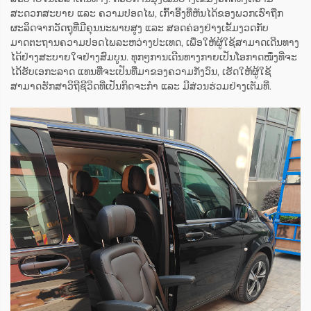
ສະດວກສະບາຍ ແລະ ຄວາມປອດໄພ, ເກົ້າອີ້ງທີ່ຫັນໄດ້ຂອງພວກເຮົາຖືກ
ຜະລິດຈາກວັດຖຸທີ່ມີຄຸນນະພາບສູງ ແລະ ສອດຄ່ອງຢ່າງເຂັ້ມງວດກັບ
ມາດຕະຖານຄວາມປອດໄພລະຫວ່າງປະເທດ, ເພື່ອໃຫ້ຜູ້ໃຊ້ສາມາດເດີນທາງ
ໄດ້ຢ່າງສະບາຍໃຈຢ່າງສົມບູນ. ທຸກໆການເດີນທາງກາຍເປັນໂອກາດໜຶ່ງທີ່ຈະ
ໄດ້ຮັບເອກະລາດ ແທນທີ່ຈະເປັນທີ່ມາຂອງຄວາມກັງວົນ, ເຮັດໃຫ້ຜູ້ໃຊ້
ສາມາດຮັກສາວິຖີຊີວິດທີ່ເປັນກິດຈະກຳ ແລະ ມີສ່ວນຮ່ວມຢ່າງເຕັມທີ່.