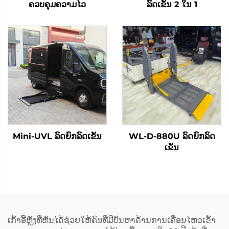
ຄວບຄຸມຄວາມໄວ
ລົດເຂັນ 2 ໃນ 1
Mini-UVL ລົດຍົກລົດເຂັນ
WL-D-880U ລົດຍົກລົດ
ເຂັນ
ເກົ້າອີ້ຫຼັງທີ່ຫັນໄດ້ຊ່ວຍໃຫ້ຄົນທີ່ມີບັນຫາດ້ານການເຄື່ອນໄຫວເຂົ້າ