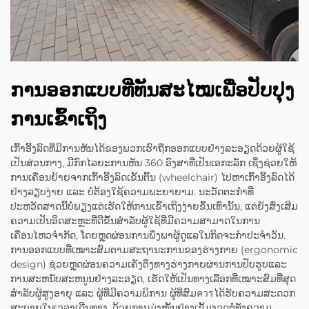
ການອອກແບບທີ່ທັນສະໄໝເພື່ອປັບປຸງ
ການເຂົ້າເຖິງ
ເກົ້າອີ້ງລົດທີ່ມີການຫັນໄດ້ຂອງພວກເຮົາຖືກອອກແບບຢ່າງລະອຽດດ້ວຍຜູ້ໃຊ້
ເປັນສ່ວນກາງ, ມີກົກໄລຍະການຫັນ 360 ອົງສາທີ່ເປັນເອກະລັກ ເຊິ່ງຊ່ວຍໃຫ້
ການເຄື່ອນຍ້າຍຈາກເກົ້າອີ້ງລົດເຂັ້ນຕົ້ນ (wheelchair) ໄປຫາເກົ້າອີ້ງລົດໄດ້
ຢ່າງລຽບງ່າຍ ແລະ ບໍ່ຕ້ອງໃຊ້ຄວາມພະຍາຍາມ. ນະວັດຕະກຳທີ່
ປະຫວັດສາດນີ້ບໍ່ພຽງແຕ່ເຮັດໃຫ້ການເຂົ້າເຖິງງ່າຍຂຶ້ນເທົ່ານັ້ນ, ແຕ່ຍັງສົ່ງເສີມ
ຄວາມເປັນອິດສະຫຼະທີ່ດີຂຶ້ນສຳລັບຜູ້ໃຊ້ທີ່ມີຄວາມສາມາດໃນການ
ເຄື່ອນໄຫວຈຳກັດ, ໂດຍຫຼຸດຜ່ອນການພຶ່ງພາຜູ້ດູແລໃນກິດຈະກຳປະຈຳວັນ.
ການອອກແບບທີ່ເໝາະສົມຕາມສະຖານະການຂອງຮ່າງກາຍ (ergonomic
design) ຊ່ວຍຫຼຸດຜ່ອນຄວາມເຄັ່ງຕຶງທາງຮ່າງກາຍຜ່ານການປັບຮູບແລະ
ການສະຫນັບສະຫນູນຢ່າງລະອຽດ, ເຮັດໃຫ້ເປັນທາງເລືອກທີ່ເໝາະສົມທີ່ສຸດ
ສຳລັບຜູ້ສູງອາຍຸ ແລະ ຜູ້ທີ່ມີຄວາມພິການ ຜູ້ທີ່ສົມควรໄດ້ຮັບຄວາມສະດວກ
ສະບາຍໃນເວລາເດີນທາງ. ດ້ວຍການມຸ່ງໝັ້ນຢ່າງເຂັ້ມງວດຕໍ່ທັງຄວາມ