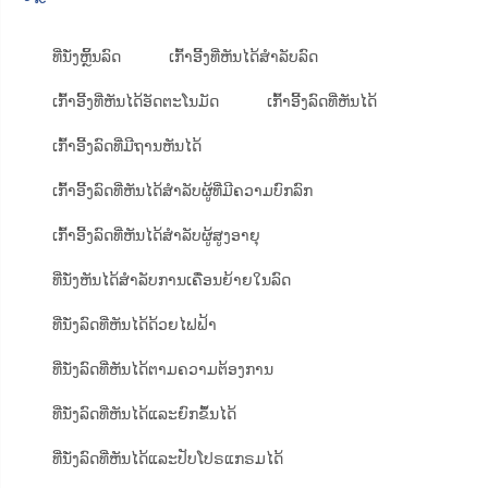
ທີ່ນັ່ງຫຼິ້ນລົດ
ເກົ້າອີ້ງທີ່ຫັນໄດ້ສຳລັບລົດ
ເກົ້າອີ້ງທີ່ຫັນໄດ້ອັດຕະໂນມັດ
ເກົ້າອີ້ງລົດທີ່ຫັນໄດ້
ເກົ້າອີ້ງລົດທີ່ມີຖານຫັນໄດ້
ເກົ້າອີ້ງລົດທີ່ຫັນໄດ້ສຳລັບຜູ້ທີ່ມີຄວາມບົກລົກ
ເກົ້າອີ້ງລົດທີ່ຫັນໄດ້ສຳລັບຜູ້ສູງອາຍຸ
ທີ່ນັ່ງຫັນໄດ້ສຳລັບການເຄື່ອນຍ້າຍໃນລົດ
ທີ່ນັ່ງລົດທີ່ຫັນໄດ້ດ້ວຍໄຟຟ້າ
ທີ່ນັ່ງລົດທີ່ຫັນໄດ້ຕາມຄວາມຕ້ອງການ
ທີ່ນັ່ງລົດທີ່ຫັນໄດ້ແລະຍົກຂຶ້ນໄດ້
ທີ່ນັ່ງລົດທີ່ຫັນໄດ້ແລະປັບໂປຣແກຣມໄດ້