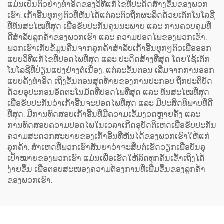
ແມ່ນເປັນຕົວຢ່າງທຳອິດຂອງວິທີແກ້ໄຂທີ່ປະດິດສ້າງຂຶ້ນຂອງພວກ
ເຮົາ. ເກົ້າອີ້ນທຸກໆຕົວທີ່ຫັນໄດ້ແຕ່ລະຕົວຖືກຜະລິດດ້ວຍເຕັກໂນໂລຊີ
ທີ່ທັນສະໄໝທີ່ສຸດ ເພື່ອຮັບປະກັນຄຸນນະພາບ ແລະ ການຄວບຄຸມທີ່
ດີສຳລັບລູກຄ້າຂອງພວກເຮົາ ແລະ ຄວາມປອດໄພຂອງພວກເຂົາ.
ພວກເຮົາເກັບຂໍ້ມູນຄືນຈາກລູກຄ້າສຳລັບເກົ້າອີ້ນທຸກໆຕົວເພື່ອອອກ
ແບບວິທີແກ້ໄຂທີ່ປອດໄພທີ່ສຸດ ແລະ ປະດິດສ້າງທີ່ສຸດ ໂດຍໃຊ້ເຕັກ
ໂນໂລຊີທີ່ປ່ຽນແປງຢ່າງຕໍ່ເນື່ອງ. ແຕ່ລະຂັ້ນຕອນ ເລີ່ມຈາກການອອກ
ແບບຄັ້ງທຳອິດ ເຖິງຂັ້ນຕອນສຸດທ້າຍຂອງການປະກອບ ຖືກປະຕິບັດ
ດ້ວຍອຸປະກອນອັດຕະໂນມັດທີ່ປອດໄພທີ່ສຸດ ແລະ ທັນສະໄໝທີ່ສຸດ
ເພື່ອຮັບປະກັນວ່າເກົ້າອີ້ນຈະປອດໄພທີ່ສຸດ ແລະ ມີປະສິດທິພາບທີ່ດີ
ທີ່ສຸດ. ມີການທົດສອບເກົ້າອີ້ນທີ່ມີຄວາມເຂັ້ມງວດຫຼາຍຄັ້ງ ແລະ
ການທົດສອບຄວາມປອດໄພໃນເວລາເກີດອຸບັດຕິເຫດເພື່ອຮັບປະກັນ
ຄວາມສະດວກສະບາຍຂອງເກົ້າອີ້ນທີ່ຫັນໄດ້ຂອງພວກເຮົາໃຫ້ແກ່
ລູກຄ້າ. ສຳເຫດທີ່ພວກເຮົາສັນຍາວ່າຈະສືບຕໍ່ເຮັດວຽກເພື່ອບັນລຸ
ເປົ້າໝາຍຂອງພວກເຮົາ ແມ່ນເພື່ອເຮັດໃຫ້ລົດທຸກຄັນເຂົ້າເຖິງໄດ້
ງ່າຍຂຶ້ນ ເພື່ອຕອບສະໜອງຄວາມຕ້ອງການທີ່ເພີ່ມຂຶ້ນຂອງລູກຄ້າ
ຂອງພວກເຮົາ.