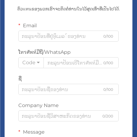
ຕົວแทนຂອງພວກເຮົາຈະຕິດຕໍ່ທ່ານໃນໄວ້ສຸດເທົ່າທີ່ເປັນໄປໄດ້.
Email
0/100
ໂทรศัพท์ມືຖື/WhatsApp
Code
0/100
ຊື່
0/100
Company Name
0/200
Message