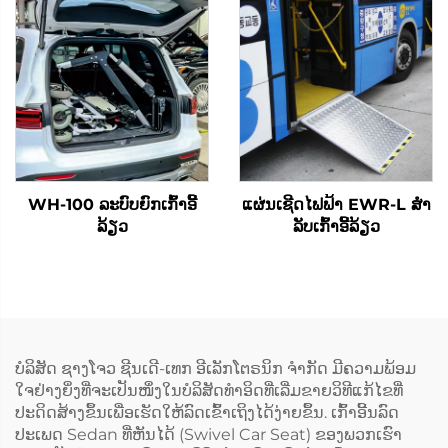
WH-100 ລະບົບຍົກເກົ້າອີ້
ແຜ່ນເຊີດໄຟຟ້າ EWR-L ສໍາ
ລ້ຽວ
ລັບເກົ້າອີ້ລ້ຽວ
ບໍລິສັດ ຊາງໂຈວ ຊີນເດີ-ເທກ ອີເລັກໂຕຣນິກ ຈຳກັດ ມີຄວາມພ້ອມ
ໃຈຢ່າງຍິ່ງທີ່ຈະເປັນໜຶ່ງໃນບໍລິສັດທຳອິດທີ່ເລີ່ມຂາຍວິທີແກ້ໄຂທີ່
ປະດິດສ້າງຂຶ້ນເພື່ອເຮັດໃຫ້ລົດເຂົ້າເຖິງໄດ້ງ່າຍຂຶ້ນ. ເກົ້າອີ້ນລົດ
ປະເພດ Sedan ທີ່ຫັນໄດ້ (Swivel Car Seat) ຂອງພວກເຮົາ