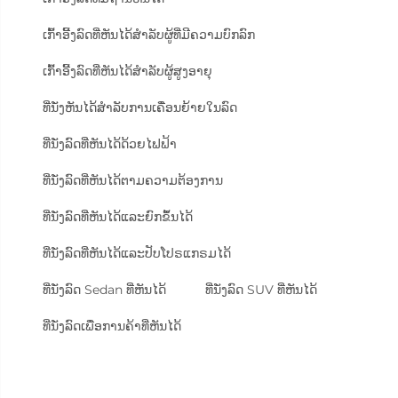
ເກົ້າອີ້ງລົດທີ່ຫັນໄດ້ສຳລັບຜູ້ທີ່ມີຄວາມບົກລົກ
ເກົ້າອີ້ງລົດທີ່ຫັນໄດ້ສຳລັບຜູ້ສູງອາຍຸ
ທີ່ນັ່ງຫັນໄດ້ສຳລັບການເຄື່ອນຍ້າຍໃນລົດ
ທີ່ນັ່ງລົດທີ່ຫັນໄດ້ດ້ວຍໄຟຟ້າ
ທີ່ນັ່ງລົດທີ່ຫັນໄດ້ຕາມຄວາມຕ້ອງການ
ທີ່ນັ່ງລົດທີ່ຫັນໄດ້ແລະຍົກຂຶ້ນໄດ້
ທີ່ນັ່ງລົດທີ່ຫັນໄດ້ແລະປັບໂປຣແກຣມໄດ້
ທີ່ນັ່ງລົດ Sedan ທີ່ຫັນໄດ້
ທີ່ນັ່ງລົດ SUV ທີ່ຫັນໄດ້
ທີ່ນັ່ງລົດເພື່ອການຄ້າທີ່ຫັນໄດ້