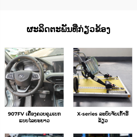
ຜະລິດຕະພັນທີ່ກ່ຽວຂ້ອງ
907FV ເຄື່ອງຄວບຄຸມເບກ
X-series ລະບົບຈັບເກົ້າອີ້
ແບບໄລຍະຍາວ
ລ້ຽວ