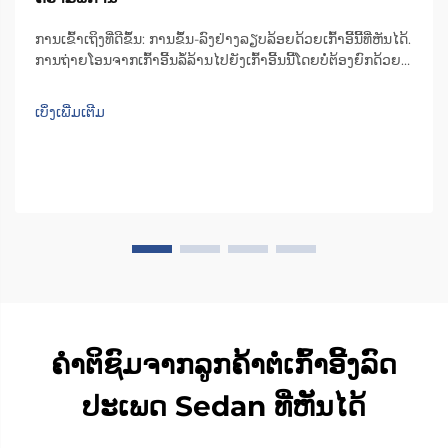
ການເຂົ້າເຖິງທີ່ດີຂຶ້ນ: ການຂຶ້ນ-ລົງຢ່າງລຽບລ້ອຍດ້ວຍເກົ້າອີ້ນີ້ທີ່ຫັນໄດ້.
ການຖ່າຍໂອນຈາກເກົ້າອີ້ນລໍ້ລ້ານໄປຍັງເກົ້າອີ້ນນີ້ໂດຍບໍ່ຕ້ອງຍົກດ້ວຍ
ມື. ເກົ້າອີ້ນີ້ທີ່ຫັນໄດ້ໄດ້ປ່ຽນເກມທັງໝົດໃນການຂຶ້ນ-ລົງຈາກ
ຍານພາຫະນະສຳລັບຜູ້ທີ່ໃຊ້ເກົ້າອີ້ນລໍ້ລ້ານ. ເຫຼົ່ານີ້...
ເບິ່ງເພີ່ມເຕີມ
ຄຳຕິຊົມຈາກລູກຄ້າຕໍ່ເກົ້າອີ້ງລົດ
ປະເພດ Sedan ທີ່ຫັນໄດ້