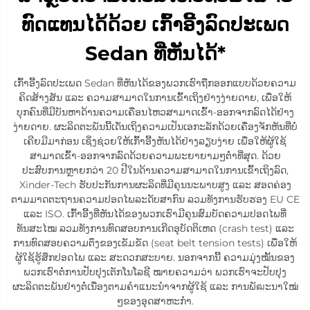
ທົດແທນໄດ້ດ້ວຍ ເກົ້າອີ້ງລົດປະເພດ
Sedan ທີ່ຫັນໄດ້*
ເກົ້າອີ້ງລົດປະເພດ Sedan ທີ່ຫັນໄດ້ຂອງພວກເຮົາຖືກອອກແບບດ້ວຍຄວາມ
ຄິດສ້າງສັນ ແລະ ຄວາມສາມາດໃນການເຂົ້າເຖິງຢ່າງງ່າຍດາຍ, ເພື່ອໃຫ້
ບຸກຄົນທີ່ມີບັນຫາດ້ານຄວາມເຄື່ອນໄຫວສາມາດເຂົ້າ-ອອກຈາກລົດໄດ້ຢ່າງ
ງ່າຍດາຍ. ຜະລິດຕະພັນນີ້ເດັ່ນເຖິງຄວາມເປັນເອກະລັກດ້ວຍເຄື່ອງຈັກຫັນທີ່ບໍ່
ເຄີຍມີມາກ່ອນ ເຊິ່ງຊ່ວຍໃຫ້ເກົ້າອີ້ງຫັນໄດ້ຢ່າງລຽບງ່າຍ ເພື່ອໃຫ້ຜູ້ໃຊ້
ສາມາດເຂົ້າ-ອອກຈາກລົດດ້ວຍຄວາມພະຍາຍາມໆຕ່ຳທີ່ສຸດ. ດ້ວຍ
ປະສົບການຫຼາຍກວ່າ 20 ປີໃນດ້ານຄວາມສາມາດໃນການເຂົ້າເຖິງລົດ,
Xinder-Tech ຮັບປະກັນການຜະລິດທີ່ມີຄຸນນະພາບສູງ ແລະ ສອດຄ່ອງ
ຕາມມາດຕະຖານຄວາມປອດໄພລະດັບສາກົນ ລວມທັງການຮັບຮອງ EU CE
ແລະ ISO. ເກົ້າອີ້ງທີ່ຫັນໄດ້ຂອງພວກເຮົາມີຄຸນສົມບັດຄວາມປອດໄພທີ່
ທັນສະໄໝ ລວມທັງການທົດສອບການເກີດອຸບັດຕິເຫດ (crash test) ແລະ
ການທົດສອບຄວາມຕຶງຂອງເຂັມຂັດ (seat belt tension tests) ເພື່ອໃຫ້
ຜູ້ໃຊ້ຮູ້ສຶກປອດໄພ ແລະ ສະດວກສະບາຍ. ນອກຈາກນີ້ ຄວາມມຸ່ງໝັ້ນຂອງ
ພວກເຮົາຕໍ່ການປັບປຸງເຕັກໂນໂລຊີ ໝາຍຄວາມວ່າ ພວກເຮົາຈະປັບປຸງ
ຜະລິດຕະພັນຢ່າງຕໍ່ເນື່ອງຕາມຄຳແນະນຳຈາກຜູ້ໃຊ້ ແລະ ການພັฒະນາໃໝ່
ໆຂອງອຸດສາຫະກຳ.