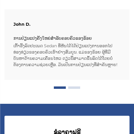
John D.
ການປ່ຽນແປງຄັ້ງໃຫຍ່ສຳລັບຄອບຄົວຂອງຂ້ອຍ
ເກົ້າອີ້ງລົດປະເພດ Sedan ທີ່ຫັນໄດ້ໄດ້ປ່ຽນແປງການອອກໄປ
ທ່ອງທ່ຽວຂອງຄອບຄົວເຮົາຢ່າງສົມບູນ. ແມ່ຂອງຂ້ອຍ ຜູ້ທີ່ມີ
ບັນຫາດ້ານຄວາມເຄື່ອນໄຫວ ດຽວນີ້ສາມາດຂຶ້ນລົດໄດ້ໂດຍບໍ່
ຕ້ອງການຄວາມຊ່ວຍເຫຼືອ. ມັນເປັນການປ່ຽນແປງທີ່ສຳຄັນຫຼາຍ!
ຂໍລາຄາຟຣີ