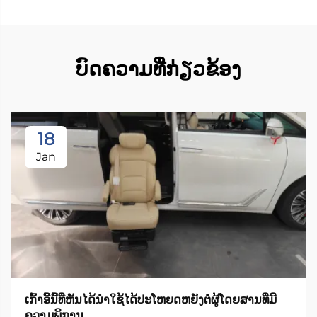
ບົດຄວາມທີ່ກ່ຽວຂ້ອງ
18
Jan
ເກົ້າອີ້ນີ້ທີ່ຫັນໄດ້ນຳໃຊ້ໄດ້ປະໂຫຍດຫຍັງຕໍ່ຜູ້ໂດຍສານທີ່ມີ
ຄວາມພິການ