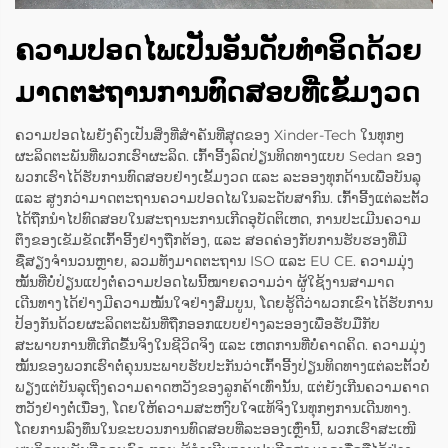
ຄວາມປອດໄພເປັນອັນດັບທຳອິດດ້ວຍ
ມາດຕະຖານການທົດສອບທີ່ເຂັ້ມງວດ
ຄວາມປອດໄພຍັງຄົງເປັນສິ່ງທີ່ສຳຄັນທີ່ສຸດຂອງ Xinder-Tech ໃນທຸກໆ
ຜະລິດຕະພັນທີ່ພວກເຮົາຜະລິດ. ເກົ້າອີ້ງລົດປ່ຽນທິດທາງແບບ Sedan ຂອງ
ພວກເຮົາໄດ້ຮັບການທົດສອບຢ່າງເຂັ້ມງວດ ແລະ ລະອອງທຸກດ້ານເພື່ອບັນລຸ
ແລະ ສູງກວ່າມາດຕະຖານຄວາມປອດໄພໃນລະດັບສາກົນ. ເກົ້າອີ້ງແຕ່ລະຕັ້ວ
ໄດ້ຖືກນຳໄປທົດສອບໃນສະຖານະການເກີດອຸບັດຕິເຫດ, ການປະເມີນຄວາມ
ຕຶງຂອງເຂັມຂັດເກົ້າອີ້ງຢ່າງຖືກຕ້ອງ, ແລະ ສອດຄ່ອງກັບການຮັບຮອງທີ່ມີ
ຊື່ສຽງຈຳນວນຫຼາຍ, ລວມທັງມາດຕະຖານ ISO ແລະ EU CE. ຄວາມມຸ່ງ
ໝັ້ນທີ່ບໍ່ປ່ຽນແປງຕໍ່ຄວາມປອດໄພນີ້ໝາຍຄວາມວ່າ ຜູ້ໃຊ້ງານສາມາດ
ເດີນທາງໄດ້ຢ່າງມີຄວາມໝັ້ນໃຈຢ່າງສົມບູນ, ໂດຍຮູ້ດີວ່າພວກເຂົາໄດ້ຮັບການ
ປ້ອງກັນດ້ວຍຜະລິດຕະພັນທີ່ຖືກອອກແບບຢ່າງລະອອງເພື່ອຮັບມືກັບ
ສະພາບການທີ່ເກີດຂື້ນຈິງໃນຊີວິດຈິງ ແລະ ເຫດການທີ່ບໍ່ຄາດຄິດ. ຄວາມມຸ່ງ
ໝັ້ນຂອງພວກເຮົາຕໍ່ຄຸນນະພາບຮັບປະກັນວ່າເກົ້າອີ້ງປ່ຽນທິດທາງແຕ່ລະຕັ້ວບໍ່
ພຽງແຕ່ບັນລຸເຖິງຄວາມຄາດຫວັງຂອງລູກຄ້າເທົ່ານັ້ນ, ແຕ່ຍັງເກີນຄວາມຄາດ
ຫວັງຢ່າງຕໍ່ເນື່ອງ, ໂດຍໃຫ້ຄວາມສະຫງົບໃຈແທ້ຈິງໃນທຸກໆການເດີນທາງ.
ໂດຍການລົງທຶນໃນຂະບວນການທົດສອບທີ່ລະອອງເຫຼົ່ານີ້, ພວກເຮົາສະເໜີ