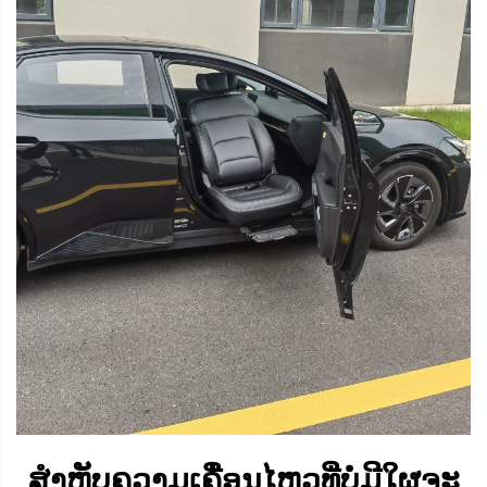
ສຳຫຼັບຄວາມເຄື່ອນໄຫວທີ່ບໍ່ມີໃຜຈະ