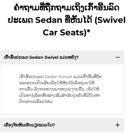
ຄຳຖາມທີ່ຖືກຖາມເຖິງເກົ້າອີ້ນລົດ
ປະເພດ Sedan ທີ່ຫັນໄດ້ (Swivel
Car Seats)*
ເກົ້າອີ້ນປະເພດ Sedan Swivel ແມ່ນຫຍັງ?
ເກົ້າອີ້ນປະເພດ Sedan Swivel ແມ່ນເກົ້າອີ້ນທີ່ຖືກ
ອອກແບບເປີດເຜີຍເພື່ອໃຫ້ຫັນໄດ້ເພື່ອຊ່ວຍໃຫ້
ການຂຶ້ນ-ລົງຈາກຢານພາຫະນະງ່າຍຂຶ້ນ, ເຮັດໃຫ້
ເປັນທາງເລືອກທີ່ເໝາະສົມສຳລັບບຸກຄົນທີ່ມີບັນຫາ
ດ້ານການເຄື່ອນໄຫວ.
ເຄື່ອງຈັກຫັນເຮັດວຽກແນວໃດ?