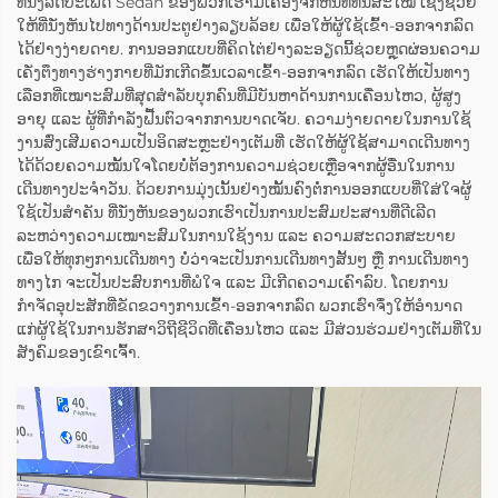
ທີ່ນັ່ງລົດປະເພດ Sedan ຂອງພວກເຮົາມີເຄື່ອງຈັກຫັນທີ່ທັນສະໄໝ ເຊິ່ງຊ່ວຍ
ໃຫ້ທີ່ນັ່ງຫັນໄປທາງດ້ານປະຕູຢ່າງລຽບລ້ອຍ ເພື່ອໃຫ້ຜູ້ໃຊ້ເຂົ້າ-ອອກຈາກລົດ
ໄດ້ຢ່າງງ່າຍດາຍ. ການອອກແບບທີ່ຄິດໄຕ່ຢ່າງລະອຽດນີ້ຊ່ວຍຫຼຸດຜ່ອນຄວາມ
ເຄັ່ງຕຶງທາງຮ່າງກາຍທີ່ມັກເກີດຂຶ້ນເວລາເຂົ້າ-ອອກຈາກລົດ ເຮັດໃຫ້ເປັນທາງ
ເລືອກທີ່ເໝາະສົມທີ່ສຸດສຳລັບບຸກຄົນທີ່ມີບັນຫາດ້ານການເຄື່ອນໄຫວ, ຜູ້ສູງ
ອາຍຸ ແລະ ຜູ້ທີ່ກຳລັງຟື້ນຕົວຈາກການບາດເຈັບ. ຄວາມງ່າຍດາຍໃນການໃຊ້
ງານສົ່ງເສີມຄວາມເປັນອິດສະຫຼະຢ່າງເຕັມທີ່ ເຮັດໃຫ້ຜູ້ໃຊ້ສາມາດເດີນທາງ
ໄດ້ດ້ວຍຄວາມໝັ້ນໃຈໂດຍບໍ່ຕ້ອງການຄວາມຊ່ວຍເຫຼືອຈາກຜູ້ອື່ນໃນການ
ເດີນທາງປະຈຳວັນ. ດ້ວຍການມຸ່ງເນັ້ນຢ່າງໝັ້ນຄົງຕໍ່ການອອກແບບທີ່ໃສ່ໃຈຜູ້
ໃຊ້ເປັນສຳຄັນ ທີ່ນັ່ງຫັນຂອງພວກເຮົາເປັນການປະສົມປະສານທີ່ດີເລີດ
ລະຫວ່າງຄວາມເໝາະສົມໃນການໃຊ້ງານ ແລະ ຄວາມສະດວກສະບາຍ
ເພື່ອໃຫ້ທຸກໆການເດີນທາງ ບໍ່ວ່າຈະເປັນການເດີນທາງສັ້ນໆ ຫຼື ການເດີນທາງ
ທາງໄກ ຈະເປັນປະສົບການທີ່ພໍໃຈ ແລະ ມີເກີດຄວາມເຄົາລົບ. ໂດຍການ
ກຳຈັດອຸປະສັກທີ່ຂັດຂວາງການເຂົ້າ-ອອກຈາກລົດ ພວກເຮົາຈຶ່ງໃຫ້ອຳນາດ
ແກ່ຜູ້ໃຊ້ໃນການຮັກສາວິຖີຊີວິດທີ່ເຄື່ອນໄຫວ ແລະ ມີສ່ວນຮ່ວມຢ່າງເຕັມທີ່ໃນ
ສັງຄົມຂອງເຂົາເຈົ້າ.