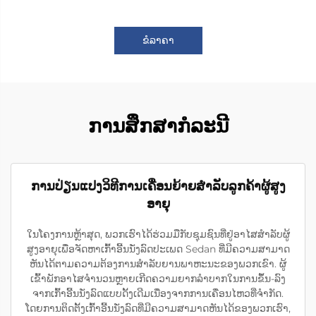
ຂໍລາຄາ
ການສຶກສາກໍລະນີ
ການປ່ຽນແປງວິທີການເຄື່ອນຍ້າຍສຳລັບລູກຄ້າຜູ້ສູງ
ອາຍຸ
ໃນໂຄງການຫຼ້າສຸດ, ພວກເຮົາໄດ້ຮ່ວມມືກັບຊຸມຊົນທີ່ຢູ່ອາໄສສຳລັບຜູ້
ສູງອາຍຸເພື່ອຈັດຫາເກົ້າອີ້ນນັ່ງລົດປະເພດ Sedan ທີ່ມີຄວາມສາມາດ
ຫັນໄດ້ຕາມຄວາມຕ້ອງການສຳລັບຍານພາຫະນະຂອງພວກເຂົາ. ຜູ້
ເຂົ້າພັກອາໄສຈຳນວນຫຼາຍເກີດຄວາມຍາກລຳບາກໃນການຂຶ້ນ-ລົງ
ຈາກເກົ້າອີ້ນນັ່ງລົດແບບດັ້ງເດີມເນື່ອງຈາກການເຄື່ອນໄຫວທີ່ຈຳກັດ.
ໂດຍການຕິດຕັ້ງເກົ້າອີ້ນນັ່ງລົດທີ່ມີຄວາມສາມາດຫັນໄດ້ຂອງພວກເຮົາ,