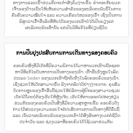
ທາງການແລະເຂົ້າຮ່ວມກິດຈະກຳສັງຄົມງ່າຍຂຶ້ນ. ຄຳຕອບກັບພວກ
ເຈົ້າຂອງບ້ານເນັ້ນໃຫ້ເຫັນຄວາມສຳຄັນຂອງຜະລິດຕະພັນນີ້ໃນການ
ຄືນຄືນຄວາມໝັ້ນໃຈ ແລະ ຄວາມເຄື່ອນໄຫວຂອງເຂົ້າ ເຊິ່ງເປັນການ
ພິສູດວ່າເກົ້າອີ້ນລົດທີ່ຫັນໄດ້ຂອງພວກເຮົາບໍ່ໄດ້ເປັນພຽງແຕ່
ຜະລິດຕະພັນເທົ່ານັ້ນ ແຕ່ເປັນວິທີແກ້ໄຂທີ່ປ່ຽນຊີວິດ.
ການປັບປຸງປະສົບການການເດີນທາງຂອງຄອບຄົວ
ຄອບຄົວໜຶ່ງທີ່ມີເດັກທີ່ມີຄວາມພິການໄດ້ມາຫາພວກເຮົາເພື່ອຊອກ
ຫາວິທີແກ້ໄຂບັນຫາການເດີນທາງຂອງເຂົາ. ເກົ້າອີ້ນນັ່ງຫຼຸນໃນລົດ
ປະເພດ Sedan ຂອງພວກເຮົາຖືກຕິດຕັ້ງໃນລົດຄອບຄົວຂອງເຂົາ,
ເຊິ່ງຊ່ວຍໃຫ້ເດັກສາມາດຂຶ້ນ-ລົງຈາກລົດໄດ້ຢ່າງງ່າຍດາຍ. ຄຸນສົມ
ບັດການຫຼຸນຂອງເກົ້າອີ້ນນີ້ຊ່ວຍໃຫ້ບໍລິການຜູ້ປົກຄອງສາມາດຊ່ວຍ
ເດັກໄດ້ໂດຍບໍ່ຕ້ອງເຮັດໃຫ້ຫຼັງເຈັບ, ເຮັດໃຫ້ການອອກໄປທ່ອງທ່ຽວ
ຮ່ວມກັນຂອງຄອບຄົວເປັນສິ່ງທີ່ມີຄວາມສຸກຫຼາຍຂຶ້ນ. ຄອບຄົວດັ່ງ
ກ່າວໄດ້ສະແດງຄວາມຂອບໃຈຕໍ່ປະສົບການການເດີນທາງທີ່ດີຂຶ້ນນີ້,
ແລະ ເນັ້ນວ່າຜະລິດຕະພັນຂອງພວກເຮົາໄດ້ສົ່ງຜົນທາງບວກຕໍ່ຊີວິດ
ປະຈຳວັນ ແລະ ຊ່ວງເວລາທີ່ຄອບຄົວໄດ້ໃຊ້ເວລາຮ່ວມກັນ.