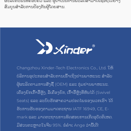
ຜະລິດຕະພັນທີ່ຄອບຄົວ ແລະ ຜູ້ດຳເນີນການຟະລີດສາມາດເຊື່ອຖືໄດ້ຢ່າງ
ສົມບູນສຳລັບການປ້ອງກັນຜູ້ໂດຍສານ.
Changzhou Xinder-Tech Electronics Co., Ltd. ໃຫ້
ບໍລິການອຸປະກອນສຳລັບການເຂົ້າເຖິງຢານພາຫະນະ ສຳລັບ
ຜູ້ຜະລິດຕາມການສັ່ງຊື້ (OEM) ແລະ ກຸ່ມຢານພາຫະນະ.
ເຄື່ອງຍົກເກົ້າອີ້ຫຼັງ, ລໍ້ເຄື່ອງຍົກ, ເກົ້າອີ້ຫຼັງທີ່ຫັນໄດ້ (Swivel
Seats) ແລະ ລະບົບຮັກສາຄວາມປອດໄພຂອງພວກເຮົາ ໄດ້
ຮັບການຮັບຮອງຕາມມາດຕະຖານ IATF 16949, CE, E-
mark ແລະ ມາດຕະຖານການທົດສອບການເກີດອຸບັດຕິເຫດ.
ມີສ່ວນຕະຫຼາດໃນຈີນ 95%. ຂໍຄຳເ Ange ວ່ານີ້ເດີ!