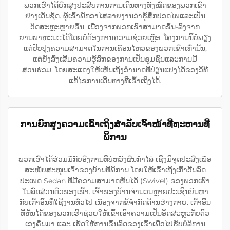
ພວກເຮົາໄດ້ຍົກສູງປະສົບການການເດີນທາງທັງໝົດຂອງພວກເຂົາ
ຢ່າງເດັ່ນຊັດ. ຜູ້ເຂົ້າພັກອາໄສລາຍງານວ່າຮູ້ສຶກປອດໄພແລະເປັນ
ອິດສະຫຼະຫຼາຍຂຶ້ນ, ເນື່ອງຈາກພວກເຂົາສາມາດຂຶ້ນ-ລົງຈາກ
ຍານພາຫະນະໄດ້ໂດຍບໍ່ຕ້ອງການຄວາມຊ່ວຍເຫຼືອ. ໂຄງການນີ້ບໍ່ພຽງ
ແຕ່ປັບປຸງຄວາມສາມາດໃນການເຄື່ອນໄຫວຂອງພວກເຂົາເທົ່ານັ້ນ,
ແຕ່ຍັງສົ່ງເສີມຄວາມຮູ້ສຶກຂອງການເປັນຊຸມຊົນແລະການມີ
ສ່ວນຮ່ວມ, ໂດຍສະແດງໃຫ້ເຫັນເຖິງອຳນາດທີ່ປ່ຽນແປງໄດ້ຂອງວິທີ
ແກ້ໄຂການເດີນທາງທີ່ເຂົ້າເຖິງໄດ້.
ການຍົກສູງຄວາມເຂົ້າເຖິງສຳລັບເຈົ້າໜ້າທີ່ທະຫານທີ່
ພິການ
ພວກເຮົາໄດ້ຮ່ວມມືກັບອົງການທີ່ບໍ່ຫວັງຜົນກຳໄລ່ ເຊິ່ງມີຈຸດປະສົງເພື່ອ
ສະໜັບສະໜູນເຈົ້າຂອງບ້ານທີ່ພິການ ໂດຍໃຫ້ເຂົ້າເຖິງເກົ້າອີ້ນລົດ
ປະເພດ Sedan ທີ່ມີຄວາມສາມາດຫັນໄດ້ (Swivel) ຂອງພວກເຮົາ
ໃນລົດສ່ວນຕົວຂອງເຂົ້າ. ເຈົ້າຂອງບ້ານຈຳນວນຫຼາຍປະເຊີນບັນຫາ
ກັບເກົ້າອີ້ນທີ່ໃຊ້ງານທົ່ວໄປ ເນື່ອງຈາກຂໍ້ຈຳກັດດ້ານຮ່າງກາຍ. ເກົ້າອີ້ນ
ທີ່ຫັນໄດ້ຂອງພວກເຮົາຊ່ວຍໃຫ້ເຂົ້າເອົາຄວາມເປັນອິດສະຫຼະກັບຕົວ
ເອງຄືນມາ ແລະ ເຮັດໃຫ້ການຂຶ້ນລົດຂອງເຂົ້າເພື່ອໄປຮັບບໍລິການ