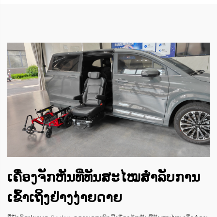
ເຄື່ອງຈັກຫັນທີ່ທັນສະໄໝສຳລັບການ
ເຂົ້າເຖິງຢ່າງງ່າຍດາຍ