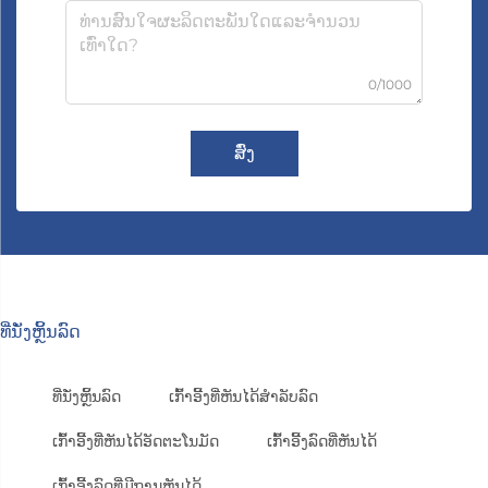
0/1000
ສົ່ງ
ທີ່ນັ່ງຫຼິ້ນລົດ
ທີ່ນັ່ງຫຼິ້ນລົດ
ເກົ້າອີ້ງທີ່ຫັນໄດ້ສຳລັບລົດ
ເກົ້າອີ້ງທີ່ຫັນໄດ້ອັດຕະໂນມັດ
ເກົ້າອີ້ງລົດທີ່ຫັນໄດ້
ເກົ້າອີ້ງລົດທີ່ມີຖານຫັນໄດ້