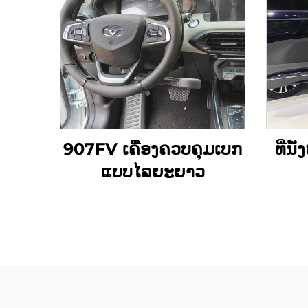
907FV ເຄື່ອງຄວບຄຸມເບກ
ທີ່ນັ
ແບບໄລຍະຍາວ