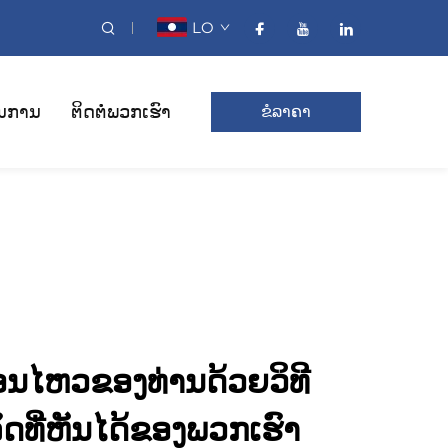
LO
ນການ
ຕິດຕໍ່ພວກເຮົາ
ຂໍລາຄາ
່ອນໄຫວຂອງທ່ານດ້ວຍວິທີ
ງລົດທີ່ຫັນໄດ້ຂອງພວກເຮົາ