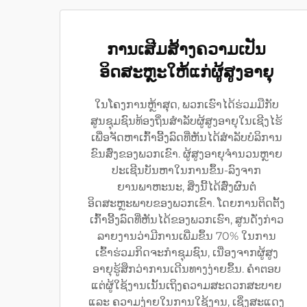
ການເສີມສ້າງຄວາມເປັນ
ອິດສະຫຼະໃຫ້ແກ່ຜູ້ສູງອາຍຸ
ໃນໂຄງການຫຼ້າສຸດ, ພວກເຮົາໄດ້ຮ່ວມມືກັບ
ສູນຊຸມຊົນທ້ອງຖິ່ນສຳລັບຜູ້ສູງອາຍຸໃນເຊີງໄຮ້
ເພື່ອຈັດຫາເກົ້າອີ້ງລົດທີ່ຫັນໄດ້ສຳລັບບໍລິການ
ຂົນສົ່ງຂອງພວກເຂົາ. ຜູ້ສູງອາຍຸຈຳນວນຫຼາຍ
ປະເຊີນບັນຫາໃນການຂຶ້ນ-ລົງຈາກ
ຍານພາຫະນະ, ສິ່ງນີ້ໄດ້ສົ່ງຜົນຕໍ່
ອິດສະຫຼະພາບຂອງພວກເຂົາ. ໂດຍການຕິດຕັ້ງ
ເກົ້າອີ້ງລົດທີ່ຫັນໄດ້ຂອງພວກເຮົາ, ສູນດັ່ງກ່າວ
ລາຍງານວ່າມີການເພີ່ມຂຶ້ນ 70% ໃນການ
ເຂົ້າຮ່ວມກິດຈະກຳຊຸມຊົນ, ເນື່ອງຈາກຜູ້ສູງ
ອາຍຸຮູ້ສຶກວ່າການເດີນທາງງ່າຍຂຶ້ນ. ຄຳຕອບ
ແຕ່ຜູ້ໃຊ້ງານເນັ້ນເຖິງຄວາມສະດວກສະບາຍ
ແລະ ຄວາມງ່າຍໃນການໃຊ້ງານ, ເຊິ່ງສະແດງ