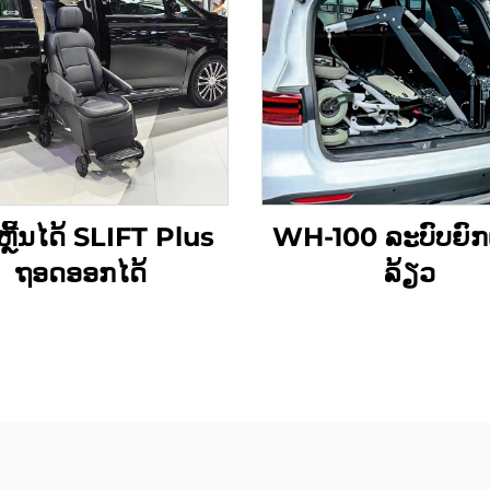
່ງຫຼີ້ນໄດ້ SLIFT Plus
WH-100 ລະບົບຍົກເກົ
ຖອດອອກໄດ້
ລ້ຽວ