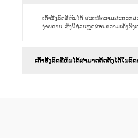
ເກົ້າອີ້ງລົດທີ່ຫັນໄດ້ ສະເໜີຄວາມສະດວກສ
ງ່າຍດາຍ. ສິ່ງນີ້ຊ່ວຍຫຼຸດຜ່ອນຄວາມເຄັ່ງ
ເກົ້າອີ້ງລົດທີ່ຫັນໄດ້ສາມາດຕິດຕັ້ງໄດ້ໃນລົ