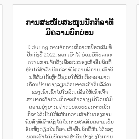
ການສະໜັບສະໜູນນັກກິລາທີ່
ມີຄວາມບົກບ່ອນ
ໃ during ການຈัดການກິລາເຫຍືອກເຕັມທີ່
ປັກກິງປີ 2022, ພວກເຮົາໄດ້ຮ່ວມມືກັບคณะ
กรรมການຈັດຕັ້ງເພື່ອສະໜອງເກົ້າອີ້ນລົດທີ່
ຫັນໄດ້ສຳລັບນັກກິລາທີ່ມີຄວາມພິການ. ເກົ້າອີ້
ນທີ່ຫັນໄດ້ເຫຼົ່ານີ້ຊ່ວຍໃຫ້ນັກກິລາສາມາດ
ເຄື່ອນຍ້າຍຢ່າງລຽບລ້ອນຈາກເກົ້າອີ້ນລໍ້ລ້ອນ
ຂອງເຂົາເຂົ້າໄປໃນລົດ, ເພື່ອໃຫ້ເຂົາເຈົ້າ
ສາມາດເຂົ້າຮ່ວມກິດຈະກຳຕ່າງໆໄດ້ໂດຍບໍ່ມີ
ຄວາມຍຸ່ງຍາກ. ຄຳຕອບແບບບວກຈາກນັກ
ກິລາໄດ້ເນັ້ນໃຫ້ເຫັນຄວາມສຳຄັນຂອງການ
ຂົນສົ່ງທີ່ເຂົ້າເຖິງໄດ້ໃນການສ่งເສີມຄວາມເປັນ
ອັນໜຶ່ງດຽວໃນກິລາ. ເກົ້າອີ້ນລົດທີ່ຫັນໄດ້ຂອງ
ພວກເຮົາໄດ້ມີບົດບາດສຳຄັນຢ່າງຍິ່ງໃນການ