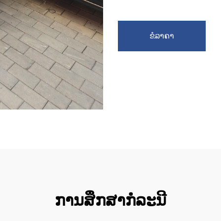
ຂໍລາຄາ
ການສຶກສາກໍລະນີ