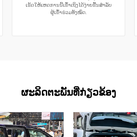
ເຮັດໃຫ້ເຫດການນີ້ເຂົ້າເຖິງໄດ້ງ່າຍຂື້ນສຳລັບ
ຜູ້ເຂົ້າຮ່ວມທັງໝົດ.
ຜະລິດຕະພັນທີ່ກ່ຽວຂ້ອງ