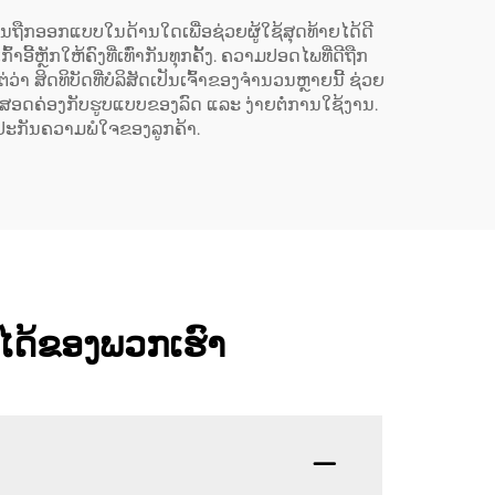
ັກຄວນຖືກອອກແບບໃນດ້ານໃດເພື່ອຊ່ວຍຜູ້ໃຊ້ສຸດທ້າຍໄດ້ດີ
້ຫຼັກໃຫ້ຄົງທີ່ເທົ່າກັນທຸກຄັ້ງ. ຄວາມປອດໄພທີ່ດີຖືກ
ສິດທິບັດທີ່ບໍລິສັດເປັນເຈົ້າຂອງຈຳນວນຫຼາຍນີ້ ຊ່ວຍ
່ອສອດຄ່ອງກັບຮູບແບບຂອງລົດ ແລະ ງ່າຍຕໍ່ການໃຊ້ງານ.
ບປະກັນຄວາມພໍໃຈຂອງລູກຄ້າ.
ຫັນໄດ້ຂອງພວກເຮົາ