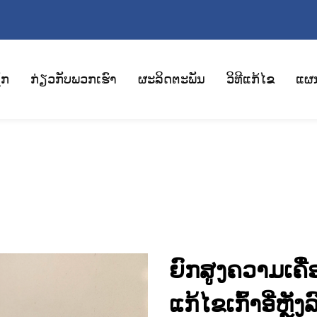
ັກ
ກ່ຽວກັບພວກເຮົາ
ຜະລິດຕະພັນ
ວິທີແກ້ໄຂ
ແຜ
ຍົກສູງຄວາມເຄື
ແກ້ໄຂເກົ້າອີ່ຫຼັ