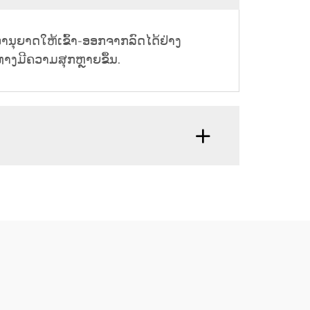
ອຳນຸຍາດໃຫ້ເຂົ້າ-ອອກຈາກລົດໄດ້ຢ່າງ
ນທາງມີຄວາມສຸກຫຼາຍຂຶ້ນ.