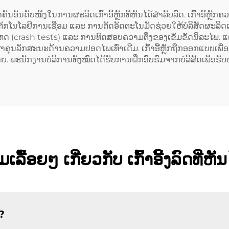
ັນອັນດັບໜຶ່ງໃນການຜະລິດເກົ້າອີ້ຫຼັກທີ່ຫັນໄດ້ສຳລັບລົດ. ເກົ້າອີ້ຫຼ
ັກໂນໂລຢີການເຊື່ອມ ແລະ ການຕັດອັດຕະໂນມັດຊ່ວຍໃຫ້ບໍລິສັດຜະລິດເກົ້າອີ
 (crash tests) ແລະ ການທົດສອບຄວາມຕຶງຂອງເຂັມຂັດນິລະໄພ. ແຕ່ວ່າ 
ສາຄຸນລັກສະນະດ້ານຄວາມປອດໄພເທົ່າເດີມ. ເກົ້າອີ້ຫຼັກຖືກອອກແບບເພື
. ພະນັກງານບໍລິການທັງໝົດໄດ້ຮັບການຝຶກອົບຮົມຈາກບໍລິສັດເພື່ອຮັ
ລື້ອຍໆ ເກີ່ຍວກັບ ເກົ້າອີ້ງລົດທີ່
ງ?