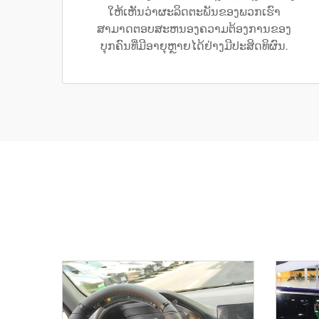
ໃຫ້ເຫັນວ່າຜະລິດຕະພັນຂອງພວກເຮົາ
ສາມາດຕອບສະຫນອງຄວາມຕ້ອງການຂອງ
ບຸກຄົນທີ່ມີອາຍຸຫຼາຍໄດ້ຢ່າງມີປະສິດທິຜົນ.