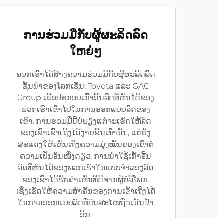
ການຮ່ວມມືກັບຜູ້ຜະລິດລົດ
ໃຫຍ່ໆ
ພວກເຮົາໄດ້ສ້າງຄວາມຮ່ວມມືກັບຜູ້ຜະລິດລົດ
ຊັ້ນນຳຂອງໂລກເຊັ່ນ: Toyota ແລະ GAC
Group ເພື່ອປະກອບເກົ້າອີ້ນລົດທີ່ຫັນໄດ້ຂອງ
ພວກເຮົາເຂົ້າໄປໃນການອອກແບບລົດຂອງ
ເຂົາ. ການຮ່ວມມືນີ້ບໍ່ພຽງແຕ່ຈະເຮັດໃຫ້ລົດ
ຂອງເຂົາເຂົ້າເຖິງໄດ້ງ່າຍຂື້ນເທົ່ານັ້ນ, ແຕ່ຍັງ
ສະແດງໃຫ້ເຫັນເຖິງຄວາມມຸ່ງໝັ້ນຂອງເຂົາຕໍ່
ຄວາມເປັນອັນໜຶ່ງດຽວ. ການນຳໃຊ້ເກົ້າອີ້ນ
ລົດທີ່ຫັນໄດ້ຂອງພວກເຮົາໃນແບບຈຳລອງລົດ
ຂອງເຂົາໄດ້ຮັບຄຳເຫັນທີ່ດີຈາກຜູ້ບໍລິໂພກ,
ເຊິ່ງເຮັດໃຫ້ຄວາມສຳຄັນຂອງການເຂົ້າເຖິງໄດ້
ໃນການອອກແບບລົດທີ່ທັນສະໄໝຖືກເນັ້ນຢ້ຳ
ອີກ.