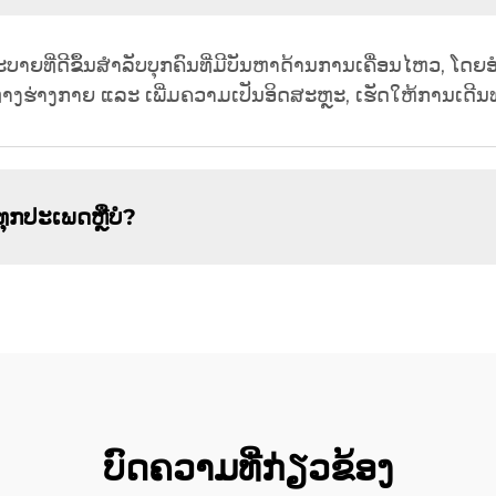
ະບາຍທີ່ດີຂຶ້ນສຳລັບບຸກຄົນທີ່ມີບັນຫາດ້ານການເຄື່ອນໄຫວ, ໂດຍ
ຕຶງທາງຮ່າງກາຍ ແລະ ເພີ່ມຄວາມເປັນອິດສະຫຼະ, ເຮັດໃຫ້ການເດີ
ດທຸກປະເພດຫຼືບໍ?
ບົດຄວາມທີ່ກ່ຽວຂ້ອງ