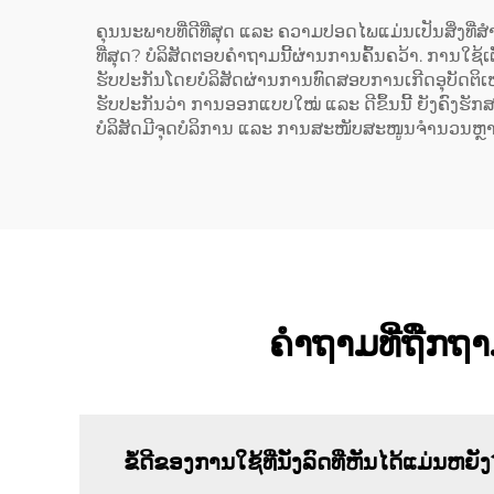
ຄຸນນະພາບທີ່ດີທີ່ສຸດ ແລະ ຄວາມປອດໄພແມ່ນເປັນສິ່ງທີ່ສຳຄ
ທີ່ສຸດ? ບໍລິສັດຕອບຄຳຖາມນີ້ຜ່ານການຄົ້ນຄວ້າ. ການໃຊ້ເຕ
ຮັບປະກັນໂດຍບໍລິສັດຜ່ານການທົດສອບການເກີດອຸບັດຕິເຫດ
ຮັບປະກັນວ່າ ການອອກແບບໃໝ່ ແລະ ດີຂຶ້ນນີ້ ຍັງຄົງຮັກ
ບໍລິສັດມີຈຸດບໍລິການ ແລະ ການສະໜັບສະໜູນຈຳນວນຫຼາຍ
ຄຳຖາມທີ່ຖືກຖາມເ
ຂໍ້ດີຂອງການໃຊ້ທີ່ນັ່ງລົດທີ່ຫັນໄດ້ແມ່ນຫຍັ