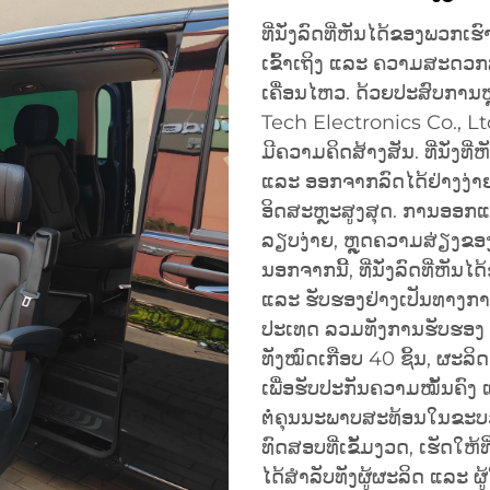
ທີ່ນັ່ງລົດທີ່ຫັນໄດ້ຂອງພວ
ເຂົ້າເຖິງ ແລະ ຄວາມສະດວກ
ເຄື່ອນໄຫວ. ດ້ວຍປະສົບການຫ
Tech Electronics Co., Ltd
ມີຄວາມຄິດສ້າງສັນ. ທີ່ນັ່ງທ
ແລະ ອອກຈາກລົດໄດ້ຢ່າງງ່າຍ
ອິດສະຫຼະສູງສຸດ. ການອອກແບບ
ລຽບງ່າຍ, ຫຼຸດຄວາມສ່ຽງຂອງ
ນອກຈາກນີ້, ທີ່ນັ່ງລົດທີ່ຫັ
ແລະ ຮັບຮອງຢ່າງເປັນທາງ
ປະເທດ ລວມທັງການຮັບຮອງ 
ທັງໝົດເກືອບ 40 ຊິ້ນ, ຜະລິ
ເພື່ອຮັບປະກັນຄວາມໝັ້ນຄົງ 
ຕໍ່ຄຸນນະພາບສະທ້ອນໃນຂະບວ
ທົດສອບທີ່ເຂັ້ມງວດ, ເຮັດໃຫ້ທີ
ໄດ້ສຳລັບທັງຜູ້ຜະລິດ ແລະ ຜູ້