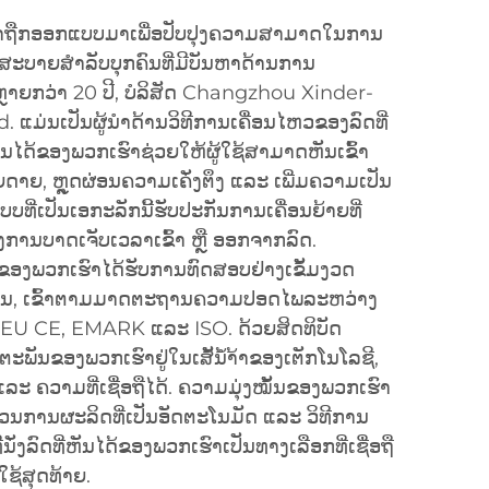
ກເຮົາຖືກອອກແບບມາເພື່ອປັບປຸງຄວາມສາມາດໃນການ
ສະບາຍສຳລັບບຸກຄົນທີ່ມີບັນຫາດ້ານການ
ຼາຍກວ່າ 20 ປີ, ບໍລິສັດ Changzhou Xinder-
. ແມ່ນເປັນຜູ້ນຳດ້ານວິທີການເຄື່ອນໄຫວຂອງລົດທີ່
ີ່ຫັນໄດ້ຂອງພວກເຮົາຊ່ວຍໃຫ້ຜູ້ໃຊ້ສາມາດຫັນເຂົ້າ
ດາຍ, ຫຼຸດຜ່ອນຄວາມເຄັ່ງຕຶງ ແລະ ເພີ່ມຄວາມເປັນ
ທີ່ເປັນເອກະລັກນີ້ຮັບປະກັນການເຄື່ອນຍ້າຍທີ່
ການບາດເຈັບເວລາເຂົ້າ ຫຼື ອອກຈາກລົດ.
ນໄດ້ຂອງພວກເຮົາໄດ້ຮັບການທົດສອບຢ່າງເຂັ້ມງວດ
ການ, ເຂົ້າຕາມມາດຕະຖານຄວາມປອດໄພລະຫວ່າງ
EU CE, EMARK ແລະ ISO. ດ້ວຍສິດທິບັດ
ດຕະພັນຂອງພວກເຮົາຢູ່ໃນເສັ້ນ້ຳ້າຂອງເຕັກໂນໂລຊີ,
ແລະ ຄວາມທີ່ເຊື່ອຖືໄດ້. ຄວາມມຸ່ງໝັ້ນຂອງພວກເຮົາ
ນການຜະລິດທີ່ເປັນອັດຕະໂນມັດ ແລະ ວິທີການ
່ນັ່ງລົດທີ່ຫັນໄດ້ຂອງພວກເຮົາເປັນທາງເລືອກທີ່ເຊື່ອຖື
ໃຊ້ສຸດທ້າຍ.