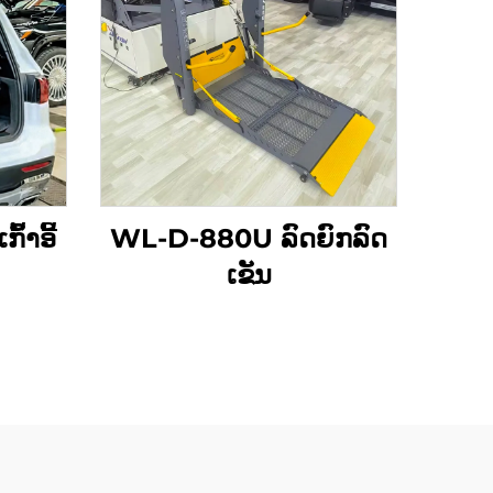
້າອີ້
WL-D-880U ລົດຍົກລົດ
ເຂັນ