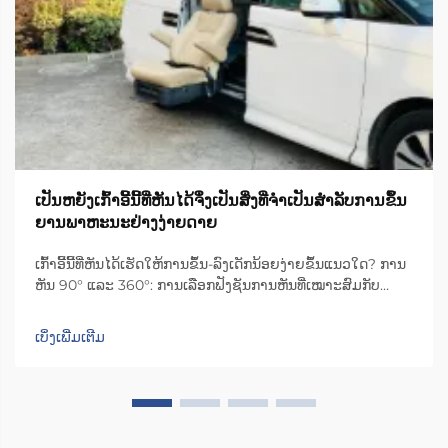
ເປັນຫຍັງເກົ້າອີ້ນີ້ທີ່ຫັນໄດ້ຈຶ່ງເປັນສິ່ງທີ່ຈຳເປັນສຳລັບການຂຶ້ນ
ຍານພາຫະນະຢ່າງງ່າຍດາຍ
ເກົ້າອີ້ນີ້ທີ່ຫັນໄດ້ເຮັດໃຫ້ການຂຶ້ນ-ລົງເດັກນ້ອຍງ່າຍຂຶ້ນແນວໃດ? ການ
ຫັນ 90° ແລະ 360°: ການເລືອກຟັງຊັນການຫັນທີ່ເໝາະສົມກັບ
ປະເພດຍານພາຫະນະ ແລະ ຄວາມຕ້ອງການຂອງຜູ້ດູແລ. ການເລືອກ
ຊ່ວງການຫັນທີ່ເໝາະສົມຈະເຮັດໃຫ້ການໃຊ້ງານ ແລະ ຄວາມປອດ
ເບິ່ງເພີ່ມເຕີມ
ໄພດີຂຶ້ນ: ການຫັນ 90°...