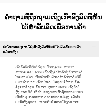
ຄຳຖາມທີ່ຖືກຖາມເຖິງເກົ້າອີ້ງລົດທີ່ຫັນ
ໄດ້ສຳລັບລົດເພື່ອການຄ້າ
ປະໂຫຍດຂອງການໃຊ້ເກົ້າອີ້ງລົດທີ່ຫັນໄດ້ໃນລົດເພື່ອການຄ້າ
ແມ່ນຫຍັງ?
ເກົ້າອີ້ນລົດທີ່ຫັນໄດ້ຊ່ວຍປັບປຸງຄວາມສະດວກ
ສະບາຍ ແລະ ຄວາມເຂົ້າເຖິງໄດ້ສຳລັບຜູ້ຂັບແລະຜູ້
ໂດຍສານ ໂດຍເປີດເຜີຍເປັນພິເສດສຳລັບບຸກຄົນທີ່ມີ
ບັນຫາດ້ານການເຄື່ອນໄຫວ. ມັນຊ່ວຍໃຫ້ການຂຶ້ນ-
ລົງຈາກລົດງ່າຍຂຶ້ນ ແລະ ຫຼຸດຜ່ອນຄວາມເຄັ່ງຕຶງຕໍ່
ຫຼັງ ແລະ ຂໍ້ຕໍ່. ເກົ້າອີ້ນຂອງພວກເຮົາຖືກອອກແບບມາ
ເພື່ອບັນລຸມາດຕະຖານຄວາມປອດໄພທີ່ສູງ, ເພື່ອຮັບ
ປະກັນທັງໆຄວາມເໝາະສົມໃນການໃຊ້ງານ ແລະ