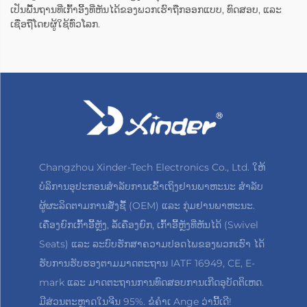
ເປັນພື້ນຖານທີ່ເກົ້າອີ້ງທີ່ຫັນໄດ້ຂອງພວກເຮົາຖືກອອກແບບ, ທົດສອບ, ແລະ
ເຊື່ອຖືໂດຍຜູ້ໃຊ້ທົ່ວໂລກ.
Changzhou Xinder-Tech Electronics Co., Ltd. ໃຫ້
ບໍລິການອຸປະກອນສຳລັບການເຂົ້າເຖິງຢານພາຫະນະ ສຳລັບ
ຜູ້ຜະລິດຕາມການສັ່ງຊື້ (OEM) ແລະ ກຸ່ມຢານພາຫະນະ.
ເຄື່ອງຍົກເກົ້າອີ້ຫຼັງ, ລໍ້ເຄື່ອງຍົກ, ເກົ້າອີ້ຫຼັງທີ່ຫັນໄດ້ (Swivel
Seats) ແລະ ລະບົບຮັກສາຄວາມປອດໄພຂອງພວກເຮົາ ໄດ້
ຮັບການຮັບຮອງຕາມມາດຕະຖານ IATF 16949, CE, E-
mark ແລະ ມາດຕະຖານການທົດສອບການເກີດອຸບັດຕິເຫດ.
ມີສ່ວນຕະຫຼາດໃນຈີນ 95%. ຂໍຄຳເ Ange ວ່ານີ້ເດີ!