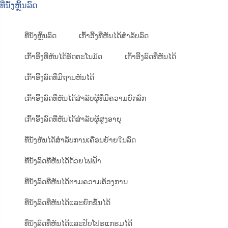
ທີ່ນັ່ງຫຼິ້ນລົດ
ທີ່ນັ່ງຫຼິ້ນລົດ
ເກົ້າອີ້ງທີ່ຫັນໄດ້ສຳລັບລົດ
ເກົ້າອີ້ງທີ່ຫັນໄດ້ອັດຕະໂນມັດ
ເກົ້າອີ້ງລົດທີ່ຫັນໄດ້
ເກົ້າອີ້ງລົດທີ່ມີຖານຫັນໄດ້
ເກົ້າອີ້ງລົດທີ່ຫັນໄດ້ສຳລັບຜູ້ທີ່ມີຄວາມບົກລົກ
ເກົ້າອີ້ງລົດທີ່ຫັນໄດ້ສຳລັບຜູ້ສູງອາຍຸ
ທີ່ນັ່ງຫັນໄດ້ສຳລັບການເຄື່ອນຍ້າຍໃນລົດ
ທີ່ນັ່ງລົດທີ່ຫັນໄດ້ດ້ວຍໄຟຟ້າ
ທີ່ນັ່ງລົດທີ່ຫັນໄດ້ຕາມຄວາມຕ້ອງການ
ທີ່ນັ່ງລົດທີ່ຫັນໄດ້ແລະຍົກຂຶ້ນໄດ້
ທີ່ນັ່ງລົດທີ່ຫັນໄດ້ແລະປັບໂປຣແກຣມໄດ້