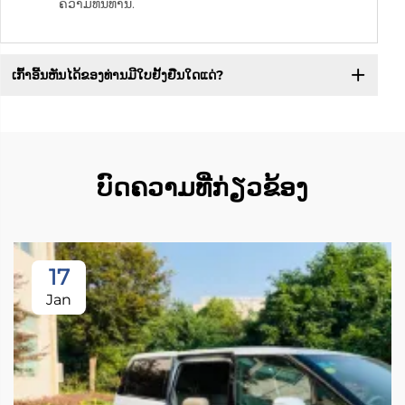
ຄວາມທົນທານ.
ເກົ້າອີ້ນຫັນໄດ້ຂອງທ່ານມີໃບຢັ້ງຢືນໃດແດ່?
ບົດຄວາມທີ່ກ່ຽວຂ້ອງ
17
Jan