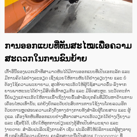
ການອອກແບບທີ່ທັນສະໄໝເພື່ອຄວາມ
ສະດວກໃນການຂົນຍ້າຍ
ເກົ້າອີ່ນີ້ຂອງພວກເຮົາທີ່ສາມາດຫັນໄດ້ມີການອອກແບບທີ່ເປັນເອກະລັກ ແລະ
ມີການຄິດໄລ່ຢ່າງລະອຽດ ເຊິ່ງຊ່ວຍໃຫ້ການຫັນໄດ້ຢ່າງລຽບງ່າຍ ແລະ ບໍ່
ຕ້ອງໃຊ້ຄວາມພະຍາຍາມ, ສຸດທ້າຍຈະເຮັດໃຫ້ຜູ້ໃຊ້ສາມາດຂຶ້ນ-ລົງຈາກ
ຍານພາຫະນະໄດ້ຢ່າງມີສິດທິເທົ່າທຽມກັນ ແລະ ມີອິດສະຫຼະ. ນະວັດຕະກຳ
ນີ້ບໍ່ພຽງແຕ່ຈະເຮັດໃຫ້ການເຂົ້າເຖິງງ່າຍຂຶ້ນສຳລັບບຸກຄົນທີ່ມີບັນຫາດ້ານການ
ເຄື່ອນໄຫວເທົ່ານັ້ນ, ແຕ່ຍັງຍົກລະດັບປະສົບການການໃຊ້ງານໂດຍລວມອີກ
ດ້ວຍການຫຼຸດຜ່ອນຄວາມເຄັ່ງຕຶງທາງຮ່າງກາຍທັງສຳລັບຜູ້ໂດຍສານ ແລະ ຜູ້
ດູແລ. ເຄື່ອງຈັກຫັນທີ່ອອກແບບຢ່າງສື່ອາດສາມາດເຮັດວຽກໄດ້ຢ່າງເງີຍງາມ
ແລະ ເຊື່ອຖືໄດ້, ເຮັດໃຫ້ທຸກການປ່ຽນແປງຮູ້ສຶກເປັນທຳມະຊາດ ແລະ
ງ່າຍດາຍ. ສຳລັບຟະລີດເຊີງການຄ້າ ເຊັ່ນ: ຟະລີດທີ່ໃຫ້ບໍລິການແກ່ຜູ້ສູງອາຍຸ
ຫຼື ບຸກຄົນທີ່ມີຄວາມພິການ, ຄຸນລັກສະນະນີ້ເປັນສ່ວນເ Ergonomic ທີ່