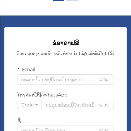
ຂໍລາຄາຟຣີ
ຕົວแทนຂອງພວກເຮົາຈະຕິດຕໍ່ທ່ານໃນໄວ້ສຸດເທົ່າທີ່ເປັນໄປໄດ້.
Email
0/100
ໂทรศัพท์ມືຖື/WhatsApp
Code
0/100
ຊື່
0/100