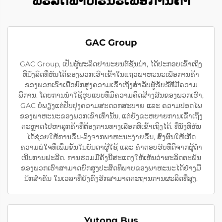
ຟະລີດພາຫະນະເພື່ອການຄ້າ
GAC Group
GAC Group, ເປັນຜູ້ຜະລິດຢານະຍນຕ໌ຊັ້ນນຳ, ໄດ້ປະກອບເຂົ້າເຖິງ
ທີ່ນັ່ງລົດທີ່ຫັນໄດ້ຂອງພວກເຮົາເຂົ້າໃນແຖວພາຫະນະເພື່ອການຄ້າ
ຂອງພວກເຂົາເພື່ອຍົກສູງຄວາມເຂົ້າເຖິງສຳລັບຜູ້ຂັບຂີ່ທີ່ມີຄວາມ
ພິການ. ໂດຍການນຳໃຊ້ຮູບແບບທີ່ມີຄວາມຄິດສ້າງສັນຂອງພວກເຮົາ,
GAC ບໍ່ພຽງແຕ່ປັບປຸງຄວາມສະດວກສະບາຍ ແລະ ຄວາມປອດໄພ
ຂອງພາຫະນະຂອງພວກເຂົາເທົ່ານັ້ນ, ແຕ່ຍັງຂະຫຍາຍການເຂົ້າເຖິງ
ຕະຫຼາດໄປຫາລູກຄ້າທີ່ຕ້ອງການທາງເລືອກທີ່ເຂົ້າເຖິງໄດ້. ທີ່ນັ່ງທີ່ຫັນ
ໄດ້ຊ່ວຍໃຫ້ການຂຶ້ນ-ລົງຈາກພາຫະນະງ່າຍຂຶ້ນ, ສົ່ງຜົນໃຫ້ເກີດ
ຄວາມພໍໃຈທີ່ເພີ່ມຂຶ້ນໃນບັນດາຜູ້ໃຊ້ ແລະ ຄຳຕອບຮັບທີ່ດີຈາກຜູ້ດຳ
ເນີນການຟະລີດ. ການຮ່ວມມືຄັ້ງນີ້ສະແດງໃຫ້ເຫັນວ່າຜະລິດຕະພັນ
ຂອງພວກເຮົາສາມາດຍົກສູງປະສິດທິພາບຂອງພາຫະນະໄດ້ຢ່າງມີ
ນັກສຳຄັນ ໃນເວລາທີ່ຍັງຄົງຮັກສາມາດຕະຖານການຜະລິດທີ່ສູງ.
Yutong Bus