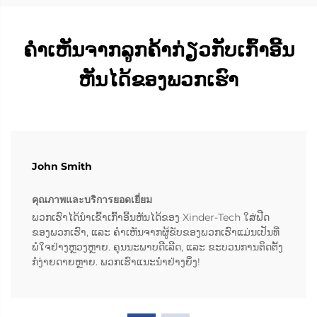
ຄຳເຫັນຈາກລູກຄ້າກ່ຽວກັບເກົ້າອີ້ນ
ຫັນໄດ້ຂອງພວກເຮົາ
John Smith
คุณภาพและบริการยอดเยี่ยม
ພວກເຮົາໄດ້ນຳເຂົ້າເກົ້າອີ້ນຫັນໄດ້ຂອງ Xinder-Tech ໃສ່ຟີດ
ຂອງພວກເຮົາ, ແລະ ຄຳເຫັນຈາກຜູ້ຂັບຂອງພວກເຮົາແມ່ນເປັນທີ່
ພໍໃຈຢ່າງຫຼວງຫຼາຍ. ຄຸນນະພາບດີເລີດ, ແລະ ຂະບວນການຕິດຕັ້ງ
ກໍງ່າຍດາຍຫຼາຍ. ພວກເຮົາແນະນຳຢ່າງຍິ່ງ!