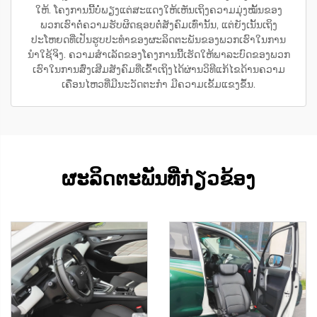
ໃຫ້. ໂຄງການນີ້ບໍ່ພຽງແຕ່ສະແດງໃຫ້ເຫັນເຖິງຄວາມມຸ່ງໝັ້ນຂອງ
ພວກເຮົາຕໍ່ຄວາມຮັບຜິດຊອບຕໍ່ສັງຄົມເທົ່ານັ້ນ, ແຕ່ຍັງເນັ້ນເຖິງ
ປະໂຫຍດທີ່ເປັນຮູບປະທຳຂອງຜະລິດຕະພັນຂອງພວກເຮົາໃນການ
ນຳໃຊ້ຈິງ. ຄວາມສຳເລັດຂອງໂຄງການນີ້ເຮັດໃຫ້ພາລະບົດຂອງພວກ
ເຮົາໃນການສົ່ງເສີມສັງຄົມທີ່ເຂົ້າເຖິງໄດ້ຜ່ານວິທີແກ້ໄຂດ້ານຄວາມ
ເຄື່ອນໄຫວທີ່ມີນະວັດຕະກຳ ມີຄວາມເຂັ້ມແຂງຂຶ້ນ.
ຜະລິດຕະພັນທີ່ກ່ຽວຂ້ອງ