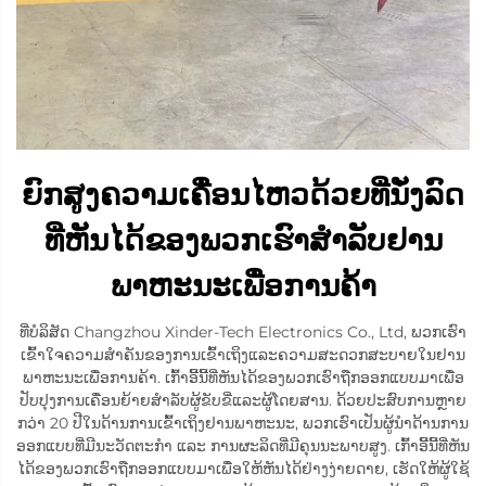
ຍົກສູງຄວາມເຄື່ອນໄຫວດ້ວຍທີ່ນັ່ງລົດ
ທີ່ຫັນໄດ້ຂອງພວກເຮົາສຳລັບຢານ
ພາຫະນະເພື່ອການຄ້າ
ທີ່ບໍລິສັດ Changzhou Xinder-Tech Electronics Co., Ltd, ພວກເຮົາ
ເຂົ້າໃຈຄວາມສຳຄັນຂອງການເຂົ້າເຖິງແລະຄວາມສະດວກສະບາຍໃນຢານ
ພາຫະນະເພື່ອການຄ້າ. ເກົ້າອີ້ນີ້ທີ່ຫັນໄດ້ຂອງພວກເຮົາຖືກອອກແບບມາເພື່ອ
ປັບປຸງການເຄື່ອນຍ້າຍສຳລັບຜູ້ຂັບຂີ່ແລະຜູ້ໂດຍສານ. ດ້ວຍປະສົບການຫຼາຍ
ກວ່າ 20 ປີໃນດ້ານການເຂົ້າເຖິງຢານພາຫະນະ, ພວກເຮົາເປັນຜູ້ນຳດ້ານການ
ອອກແບບທີ່ມີນະວັດຕະກຳ ແລະ ການຜະລິດທີ່ມີຄຸນນະພາບສູງ. ເກົ້າອີ້ນີ້ທີ່ຫັນ
ໄດ້ຂອງພວກເຮົາຖືກອອກແບບມາເພື່ອໃຫ້ຫັນໄດ້ຢ່າງງ່າຍດາຍ, ເຮັດໃຫ້ຜູ້ໃຊ້