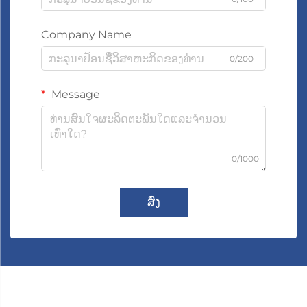
Company Name
0/200
Message
0/1000
ສົ່ງ