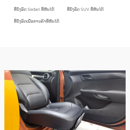
ທີ່ນັ່ງລົດ Sedan ທີ່ຫັນໄດ້
ທີ່ນັ່ງລົດ SUV ທີ່ຫັນໄດ້
ທີ່ນັ່ງລົດເພື່ອການຄ້າທີ່ຫັນໄດ້