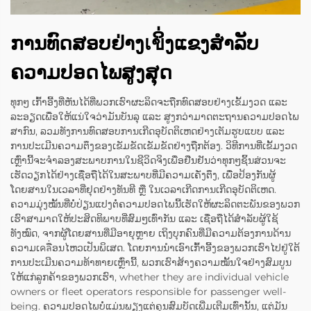
ການທົດສອບຢ່າງเขິ່ງແຂງສໍາລັບ
ຄວາມປອດໄພສູງສຸດ
ທຸກໆ ເກົ້າອີ້ງທີ່ຫັນໄດ້ທີ່ພວກເຮົາຜະລິດຈະຖືກທົດສອບຢ່າງເຂັ້ມງວດ ແລະ
ລະອຽດເພື່ອໃຫ້ແນ່ໃຈວ່າມັນບັນລຸ ແລະ ສູງກວ່າມາດຕະຖານຄວາມປອດໄພ
ສາກົນ, ລວມທັງການທົດສອບການເກີດອຸບັດຕິເຫດຢ່າງເຕັມຮູບແບບ ແລະ
ການປະເມີນຄວາມຕຶງຂອງເຂັມຂັດເຂັມຂັດຢ່າງຖືກຕ້ອງ. ວິທີການທີ່ເຂັ້ມງວດ
ເຫຼົ່ານີ້ຈະຈຳລອງສະພາບການໃນຊີວິດຈິງເພື່ອຢືນຢັນວ່າທຸກໆຊິ້ນສ່ວນຈະ
ເຮັດວຽກໄດ້ຢ່າງເຊື່ອຖືໄດ້ໃນສະພາບທີ່ມີຄວາມເຄັ່ງຕຶງ, ເພື່ອປ້ອງກັນຜູ້
ໂດຍສານໃນເວລາທີ່ຢຸດຢ່າງທັນທີ ຫຼື ໃນເວລາເກີດການເກີດອຸບັດຕິເຫດ.
ຄວາມມຸ່ງໝັ້ນທີ່ບໍ່ປ່ຽນແປງຕໍ່ຄວາມປອດໄພນີ້ເຮັດໃຫ້ຜະລິດຕະພັນຂອງພວກ
ເຮົາສາມາດໃຫ້ປະສິດທິພາບທີ່ສົມໆເທົ່າກັນ ແລະ ເຊື່ອຖືໄດ້ສຳລັບຜູ້ໃຊ້
ທັງໝົດ, ຈາກຜູ້ໂດຍສານທີ່ມີອາຍຸຫຼາຍ ເຖິງບຸກຄົນທີ່ມີຄວາມຕ້ອງການດ້ານ
ຄວາມເคลື່ອນໄຫວເປັນພິເສດ. ໂດຍການນຳເອົາເກົ້າອີ້ງຂອງພວກເຮົາໄປຢູ່ໃຕ້
ການປະເມີນຄວາມທ້າທາຍເຫຼົ່ານີ້, ພວກເຮົາສ້າງຄວາມໝັ້ນໃຈຢ່າງສົມບູນ
ໃຫ້ແກ່ລູກຄ້າຂອງພວກເຮົາ, whether they are individual vehicle
owners or fleet operators responsible for passenger well-
being. ຄວາມປອດໄພບໍ່ແມ່ນພຽງແຕ່ຄຸນສົມບັດເພີ່ມເຕີມເທົ່ານັ້ນ, ແຕ່ມັນ