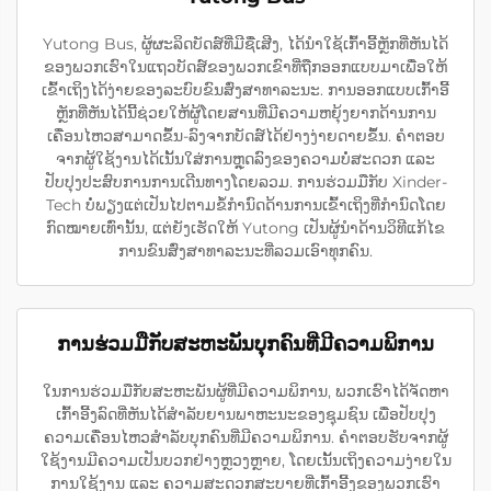
Yutong Bus, ຜູ້ຜະລິດບັດສ໌ທີ່ມີຊື່ເສີງ, ໄດ້ນຳໃຊ້ເກົ້າອີ້ຫຼັກທີ່ຫັນໄດ້
ຂອງພວກເຮົາໃນແຖວບັດສ໌ຂອງພວກເຂົາທີ່ຖືກອອກແບບມາເພື່ອໃຫ້
ເຂົ້າເຖິງໄດ້ງ່າຍຂອງລະບົບຂົນສົ່ງສາທາລະນະ. ການອອກແບບເກົ້າອີ້
ຫຼັກທີ່ຫັນໄດ້ນີ້ຊ່ວຍໃຫ້ຜູ້ໂດຍສານທີ່ມີຄວາມຫຍຸ້ງຍາກດ້ານການ
ເຄື່ອນໄຫວສາມາດຂຶ້ນ-ລົງຈາກບັດສ໌ໄດ້ຢ່າງງ່າຍດາຍຂຶ້ນ. ຄຳຕອບ
ຈາກຜູ້ໃຊ້ງານໄດ້ເນັ້ນໃສ່ການຫຼຸດລົງຂອງຄວາມບໍ່ສະດວກ ແລະ
ປັບປຸງປະສົບການການເດີນທາງໂດຍລວມ. ການຮ່ວມມືກັບ Xinder-
Tech ບໍ່ພຽງແຕ່ເປັນໄປຕາມຂໍ້ກຳນົດດ້ານການເຂົ້າເຖິງທີ່ກຳນົດໂດຍ
ກົດໝາຍເທົ່ານັ້ນ, ແຕ່ຍັງເຮັດໃຫ້ Yutong ເປັນຜູ້ນຳດ້ານວິທີແກ້ໄຂ
ການຂົນສົ່ງສາທາລະນະທີ່ລວມເອົາທຸກຄົນ.
ການຮ່ວມມືກັບສະຫະພັນບຸກຄົນທີ່ມີຄວາມພິການ
ໃນການຮ່ວມມືກັບສະຫະພັນຜູ້ທີ່ມີຄວາມພິການ, ພວກເຮົາໄດ້ຈັດຫາ
ເກົ້າອີ້ງລົດທີ່ຫັນໄດ້ສຳລັບຍານພາຫະນະຂອງຊຸມຊົນ ເພື່ອປັບປຸງ
ຄວາມເຄື່ອນໄຫວສຳລັບບຸກຄົນທີ່ມີຄວາມພິການ. ຄຳຕອບຮັບຈາກຜູ້
ໃຊ້ງານມີຄວາມເປັນບວກຢ່າງຫຼວງຫຼາຍ, ໂດຍເນັ້ນເຖິງຄວາມງ່າຍໃນ
ການໃຊ້ງານ ແລະ ຄວາມສະດວກສະບາຍທີ່ເກົ້າອີ້ງຂອງພວກເຮົາ