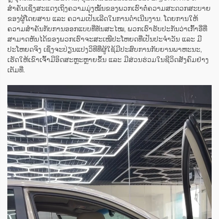
ສຳຄັນເຊິ່ງສະແດງເຖິງຄວາມມຸ່ງໝັ້ນຂອງພວກເຮົາຕໍ່ຄວາມສະດວກສະບາຍ
ຂອງຜູ້ໂດຍສານ ແລະ ຄວາມເປັນເລີດໃນການດຳເນີນງານ. ໂດຍການໃຫ້
ຄວາມສຳຄັນກັບການອອກແບບທີ່ທັນສະໄໝ, ພວກເຮົາຮັບປະກັນວ່າເກົ້າອີ່ທີ່
ສາມາດຫັນໄດ້ຂອງພວກເຮົາຈະສະເໜີປະໂຫຍດທີ່ເປັນປະຈຳວັນ ແລະ ມີ
ປະໂຫຍດຈິງ ເຊິ່ງຈະປ່ຽນແປງວິທີທີ່ຜູ້ໃຊ້ມີປະສົບການກັບຍານພາຫະນະ,
ເຮັດໃຫ້ເຂົາເຈົ້າມີອິດສະຫຼະຫຼາຍຂຶ້ນ ແລະ ມີສ່ວນຮ່ວມໃນຊີວິດສັງຄົມຢ່າງ
ເຕັມທີ່.