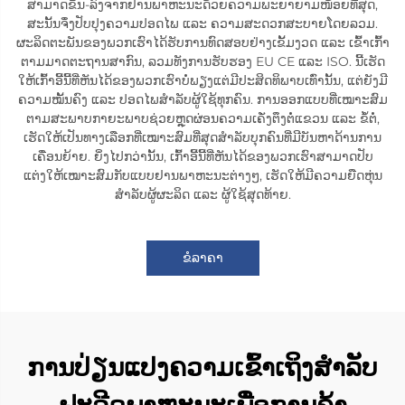
ສາມາດຂຶ້ນ-ລົງຈາກຢານພາຫະນະດ້ວຍຄວາມພະຍາຍາມໜ້ອຍທີ່ສຸດ,
ສະນັ້ນຈຶ່ງປັບປຸງຄວາມປອດໄພ ແລະ ຄວາມສະດວກສະບາຍໂດຍລວມ.
ຜະລິດຕະພັນຂອງພວກເຮົາໄດ້ຮັບການທົດສອບຢ່າງເຂັ້ມງວດ ແລະ ເຂົ້າເກົ້າ
ຕາມມາດຕະຖານສາກົນ, ລວມທັງການຮັບຮອງ EU CE ແລະ ISO. ນີ້ເຮັດ
ໃຫ້ເກົ້າອີ້ນີ້ທີ່ຫັນໄດ້ຂອງພວກເຮົາບໍ່ພຽງແຕ່ມີປະສິດທິພາບເທົ່ານັ້ນ, ແຕ່ຍັງມີ
ຄວາມໝັ້ນຄົງ ແລະ ປອດໄພສຳລັບຜູ້ໃຊ້ທຸກຄົນ. ການອອກແບບທີ່ເໝາະສົມ
ຕາມສະພາບກາຍະພາບຊ່ວຍຫຼຸດຜ່ອນຄວາມເຄັ່ງຕຶງຕໍ່ແຂວນ ແລະ ຂໍ້ຕໍ່,
ເຮັດໃຫ້ເປັນທາງເລືອກທີ່ເໝາະສົມທີ່ສຸດສຳລັບບຸກຄົນທີ່ມີບັນຫາດ້ານການ
ເຄື່ອນຍ້າຍ. ຍິ່ງໄປກວ່ານັ້ນ, ເກົ້າອີ້ນີ້ທີ່ຫັນໄດ້ຂອງພວກເຮົາສາມາດປັບ
ແຕ່ງໃຫ້ເໝາະສົມກັບແບບຢານພາຫະນະຕ່າງໆ, ເຮັດໃຫ້ມີຄວາມຍືດຫຸ່ນ
ສຳລັບຜູ້ຜະລິດ ແລະ ຜູ້ໃຊ້ສຸດທ້າຍ.
ຂໍລາຄາ
ການປ່ຽນແປງຄວາມເຂົ້າເຖິງສຳລັບ