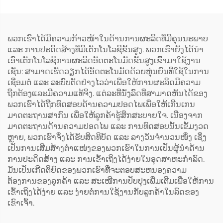
ພວກເຮົາໄດ້ມີຄວາມກ້າວໜ້າໃນດ້ານການຜະລິດທີ່ມີຄຸນນະພາບ
ແລະ ການປະດິດສ້າງທີ່ມີເຕັກໂນໂລຊີຂັ້ນສູງ. ພວກເຮົາຍັງໄດ້ນຳ
ເອົາເຕັກໂນໂລຊີການຜະລິດອັດຕະໂນມັດຂັ້ນສູງເຂົ້າມາໃຊ້ງານ
ເຊັ່ນ: ສາມາດເຮັດວຽກໄດ້ອັດຕະໂນມັດດ້ວຍຫຸ່ນຍົນທີ່ໃຊ້ໃນການ
ເຊື່ອມຕໍ່ ແລະ ລະບົບຕັດຢ່າງໄວວ່າເພື່ອໃຫ້ການຜະລິດມີຄວາມ
ຖືກຕ້ອງແລະມີຄວາມແທ້ຈິງ. ແຕ່ລະທີ່ນັ່ງລົດທີ່ສາມາດຫັນໄດ້ຂອງ
ພວກເຮົາໄດ້ຖືກທົດສອບດ້ານຄວາມປອດໄພເພື່ອໃຫ້ເກີນເກນ
ມາດຕະຖານສາກົນ ເພື່ອໃຫ້ລູກຄ້າຮູ້ສຶກສະບາຍໃຈ. ເນື່ອງຈາກ
ມາດຕະຖານດ້ານຄວາມປອດໄພ ແລະ ການທົດສອບນັ້ນເຂັ້ມງວດ
ຫຼາຍ, ພວກເຮົາຈຶ່ງໄດ້ຮັບສິດທິບັດ ແລະ ລາງວັນຈຳນວນໜຶ່ງ ເຊິ່ງ
ເປັນການເສີມສ້າງຕຳແໜ່ງຂອງພວກເຮົາໃນການເປັນຜູ້ນຳດ້ານ
ການປະດິດສ້າງ ແລະ ການເຂົ້າເຖິງໄດ້ງ່າຍໃນອຸດສາຫະກຳລົດ.
ມັນເປັນເກີດຕິຍົດຂອງພວກເຮົາທີ່ຈະຕອບສະຫນອງຄວາມ
ຕ້ອງການຂອງລູກຄ້າ ແລະ ສະເໜີການປັບປຸງເພີ່ມເຕີມເພື່ອໃຫ້ການ
ເຂົ້າເຖິງໄດ້ງ່າຍ ແລະ ງ່າຍຕໍ່ການໃຊ້ງານກັບລູກຄ້າໃນລົດຂອງ
ເຂົາເຈົ້າ.