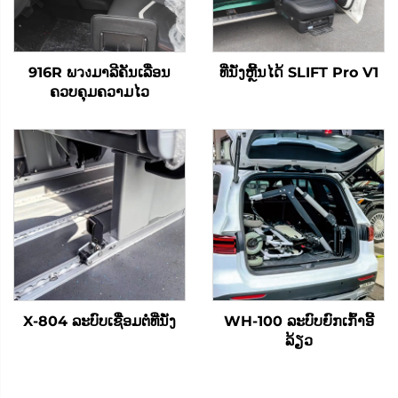
916R ພวงມາລີຄັນເລື່ອນ
ທີ່ນັ່ງຫຼີ້ນໄດ້ SLIFT Pro V1
ຄວບຄຸມຄວາມໄວ
X-804 ລະບົບເຊື່ອມຕໍ່ທີ່ນັ່ງ
WH-100 ລະບົບຍົກເກົ້າອີ້
ລ້ຽວ