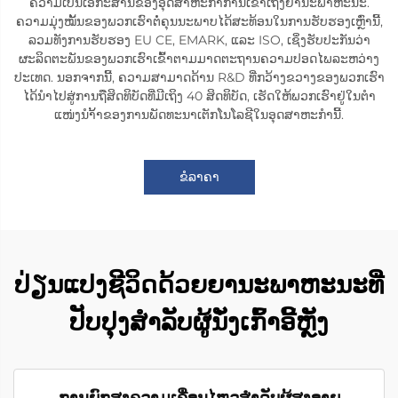
ຄວາມເປັນເອກະສານຂອງອຸດສາຫະກຳການເຂົ້າເຖິງຍານະພາຫະນະ.
ຄວາມມຸ່ງໝັ້ນຂອງພວກເຮົາຕໍ່ຄຸນນະພາບໄດ້ສະທ້ອນໃນການຮັບຮອງເຫຼົ່ານີ້,
ລວມທັງການຮັບຮອງ EU CE, EMARK, ແລະ ISO, ເຊິ່ງຮັບປະກັນວ່າ
ຜະລິດຕະພັນຂອງພວກເຮົາເຂົ້າຕາມມາດຕະຖານຄວາມປອດໄພລະຫວ່າງ
ປະເທດ. ນອກຈາກນີ້, ຄວາມສາມາດດ້ານ R&D ທີ່ກວ້າງຂວາງຂອງພວກເຮົາ
ໄດ້ນຳໄປສູ່ການຖືສິດທິບັດທີ່ມີເຖິງ 40 ສິດທິບັດ, ເຮັດໃຫ້ພວກເຮົາຢູ່ໃນຕຳ
ແໜ່ງນຳ້້າຂອງການພັດທະນາເຕັກໂນໂລຊີໃນອຸດສາຫະກຳນີ້.
ຂໍລາຄາ
ປ່ຽນແປງຊີວິດດ້ວຍຍານະພາຫະນະທີ່
ປັບປຸງສຳລັບຜູ້ນັ່ງເກົ້າອີ້ຫຼັງ
ການຍົກສູງຄວາມເຄື່ອນໄຫວສຳລັບຜູ້ສູງອາຍຸ