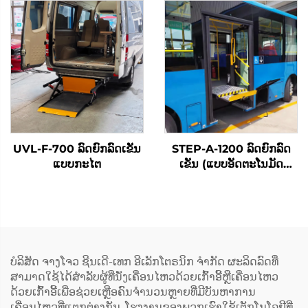
UVL-F-700 ລົດຍົກລົດເຂັນ
STEP-A-1200 ລົດຍົກລົດ
ແບບກະໄຕ
ເຂັນ (ແບບອັດຕະໂນມັດ
ທັງໝົດ)
ບໍລິສັດ ຈາງໂຈວ ຊີນເດີ-ເທກ ອີເລັກໂຕຣນິກ ຈຳກັດ ຜະລິດລົດທີ່
ສາມາດໃຊ້ໄດ້ສຳລັບຜູ້ທີ່ນັ່ງເຄື່ອນໄຫວດ້ວຍເກົ້າອີ້ຫຼືເຄື່ອນໄຫວ
ດ້ວຍເກົ້າອີ້ເພື່ອຊ່ວຍເຫຼືອຄົນຈຳນວນຫຼາຍທີ່ມີບັນຫາການ
ເຄື່ອນໄຫວທີ່ແຕກຕ່າງກັນ. ໂຮງງານຂອງພວກເຮົາໃຊ້ເຕັກໂນໂລຢີທີ່