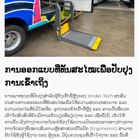
ການອອກແບບທີ່ທັນສະໄໝເພື່ອປັບປຸງ
ການເຂົ້າເຖິງ
ຍານພາຫະນະທີ່ປັບປຸງສຳລັບຜູ້ນັ່ງເກົ້າອີ້ຫຼັງຂອງ Xinder-Tech ຜະສົມ
ປະສານການອອກແບບທີ່ທັນສະໄໝເພື່ອໃຫ້ຄວາມສະດວກສະບາຍ ແລະ
ຄວາມປອດໄພທີ່ບໍ່ມີໃຜເທີຍ. ອຸປະກອນຍົກເກົ້າອີ້ຫຼັງ ແລະ ລາວເດີ້ນທີ່ພວກ
ເຮົາຈົດສິດສິດທິບັດມີການເຮັດວຽກທີ່ລຽບງ່າຍ ແລະ ເຊື່ອຖືໄດ້, ເຮັດໃຫ້
ການຂຶ້ນ-ລົງຢ່າງງ່າຍດາຍໂດຍບໍ່ຕ້ອງໃຊ້ຄວາມເປັນເອກະລາດທາງຮ່າງກາຍ.
ການຈັດແຕ່ງທີ່ເໝາະສົມຕາມຫຼັກສາສະຕຣີໂອນີກ (Ergonomic) ສາມາດ
ຮັບໃຊ້ທັງຜູ້ໃຊ້ງານ ແລະ ຜູ້ດູແລ, ມີປຸ່ມຄວບຄຸມທີ່ເຂົ້າໃຈງ່າຍ ແລະ ພື້ນທີ່