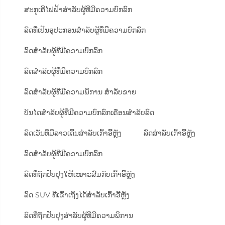
ສະກູເຕີໄຟຟ້າສຳລັບຜູ້ທີ່ມີຄວາມບົກລົກ
ລົດທີ່ເປັນອຸປະກອນສຳລັບຜູ້ທີ່ມີຄວາມບົກລົກ
ລົດສຳລັບຜູ້ທີ່ມີຄວາມບົກລົກ
ລົດສຳລັບຜູ້ທີ່ມີຄວາມບົກລົກ
ລົດສຳລັບຜູ້ທີ່ມີຄວາມພິການ ສຳລັບຂາຍ
ບັນໄດສຳລັບຜູ້ທີ່ມີຄວາມບົກລົກເຄື່ອນສຳລັບລົດ
ລົດເວັນທີ່ມີລາວເດີ້ນສຳລັບເກົ້າອີ້ຫຼັງ
ລົດສຳລັບເກົ້າອີ້ຫຼັງ
ລົດສຳລັບຜູ້ທີ່ມີຄວາມບົກລົກ
ລົດທີ່ຖືກປັບປຸງໃຫ້ເໝາະສົມກັບເກົ້າອີ້ຫຼັງ
ລົດ SUV ທີ່ເຂົ້າເຖິງໄດ້ສຳລັບເກົ້າອີ້ຫຼັງ
ລົດທີ່ຖືກປັບປຸງສຳລັບຜູ້ທີ່ມີຄວາມພິການ