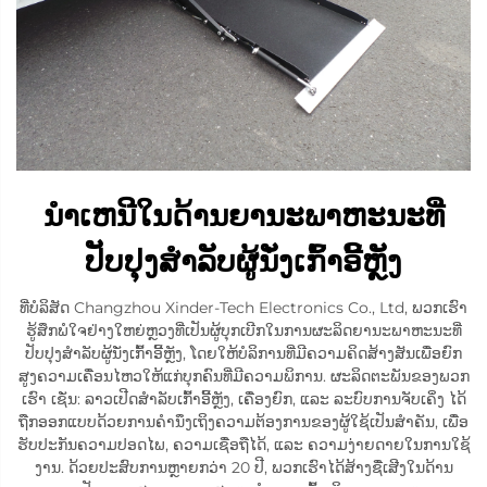
ນຳເຫນີໃນດ້ານຍານະພາຫະນະທີ່
ປັບປຸງສຳລັບຜູ້ນັ່ງເກົ້າອີ້ຫຼັງ
ທີ່ບໍລິສັດ Changzhou Xinder-Tech Electronics Co., Ltd, ພວກເຮົາ
ຮູ້ສຶກພໍໃຈຢ່າງໃຫຍ່ຫຼວງທີ່ເປັນຜູ້ບຸກເບີກໃນການຜະລິດຍານະພາຫະນະທີ່
ປັບປຸງສຳລັບຜູ້ນັ່ງເກົ້າອີ້ຫຼັງ, ໂດຍໃຫ້ບໍລິການທີ່ມີຄວາມຄິດສ້າງສັນເພື່ອຍົກ
ສູງຄວາມເຄື່ອນໄຫວໃຫ້ແກ່ບຸກຄົນທີ່ມີຄວາມພິການ. ຜະລິດຕະພັນຂອງພວກ
ເຮົາ ເຊັ່ນ: ລາວເປີດສຳລັບເກົ້າອີ້ຫຼັງ, ເຄື່ອງຍົກ, ແລະ ລະບົບການຈັບເຄິ່ງ ໄດ້
ຖືກອອກແບບດ້ວຍການຄຳນຶງເຖິງຄວາມຕ້ອງການຂອງຜູ້ໃຊ້ເປັນສຳຄັນ, ເພື່ອ
ຮັບປະກັນຄວາມປອດໄພ, ຄວາມເຊື່ອຖືໄດ້, ແລະ ຄວາມງ່າຍດາຍໃນການໃຊ້
ງານ. ດ້ວຍປະສົບການຫຼາຍກວ່າ 20 ປີ, ພວກເຮົາໄດ້ສ້າງຊື່ເສີງໃນດ້ານ