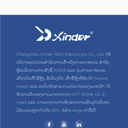
Changzhou Xinder-Tech Electronics Co., Ltd. ໃຫ້
ບໍລິການອຸປະກອນສຳລັບການເຂົ້າເຖິງຢານພາຫະນະ ສຳລັບ
ຜູ້ຜະລິດຕາມການສັ່ງຊື້ (OEM) ແລະ ກຸ່ມຢານພາຫະນະ.
ເຄື່ອງຍົກເກົ້າອີ້ຫຼັງ, ລໍ້ເຄື່ອງຍົກ, ເກົ້າອີ້ຫຼັງທີ່ຫັນໄດ້ (Swivel
Seats) ແລະ ລະບົບຮັກສາຄວາມປອດໄພຂອງພວກເຮົາ ໄດ້
ຮັບການຮັບຮອງຕາມມາດຕະຖານ IATF 16949, CE, E-
mark ແລະ ມາດຕະຖານການທົດສອບການເກີດອຸບັດຕິເຫດ.
ມີສ່ວນຕະຫຼາດໃນຈີນ 95%. ຂໍຄຳເ Ange ວ່ານີ້ເດີ!