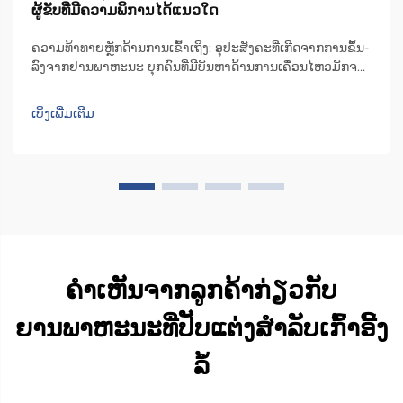
ຜູ້ຂັບທີ່ມີຄວາມພິການໄດ້ແນວໃດ
ຄວາມທ້າທາຍຫຼັກດ້ານການເຂົ້າເຖິງ: ອຸປະສັງຄະທີ່ເກີດຈາກການຂຶ້ນ-
ລົງຈາກຢານພາຫະນະ ບຸກຄົນທີ່ມີບັນຫາດ້ານການເຄື່ອນໄຫວມັກຈະ
ເຈີບປຸ້ມກັບຄວາມຫຍຸ້ງຍາກໃນການຂຶ້ນ-ລົງຈາກທີ່ນັ່ງລົດທົ່ວໄປ. ພື້ນທີ່
ດ້ານໃນຂອງລົດສ່ວນຫຼາຍບໍ່ພຽງພໍ, ສົ່ງຜົນໃຫ້ຜູ້ໃຊ້ຕ້ອງບີບຕົວ ຫຼື ຕື່ນ
ເບິ່ງເພີ່ມເຕີມ
ເທິງ...
ຄຳເຫັນຈາກລູກຄ້າກ່ຽວກັບ
ຍານພາຫະນະທີ່ປັບແຕ່ງສຳລັບເກົ້າອີ້ງ
ລໍ້