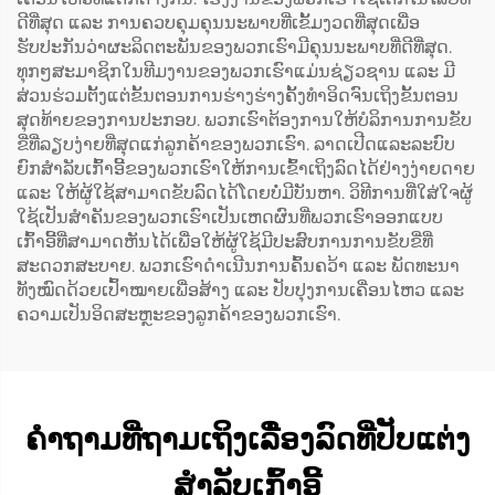
ດີທີ່ສຸດ ແລະ ການຄວບຄຸມຄຸນນະພາບທີ່ເຂັ້ມງວດທີ່ສຸດເພື່ອ
ຮັບປະກັນວ່າຜະລິດຕະພັນຂອງພວກເຮົາມີຄຸນນະພາບທີ່ດີທີ່ສຸດ.
ທຸກໆສະມາຊິກໃນທີມງານຂອງພວກເຮົາແມ່ນຊ່ຽວຊານ ແລະ ມີ
ສ່ວນຮ່ວມຕັ້ງແຕ່ຂັ້ນຕອນການຮ່າງຮ່າງຄັ້ງທຳອິດຈົນເຖິງຂັ້ນຕອນ
ສຸດທ້າຍຂອງການປະກອບ. ພວກເຮົາຕ້ອງການໃຫ້ບໍລິການການຂັບ
ຂີ່ທີ່ລຽບງ່າຍທີ່ສຸດແກ່ລູກຄ້າຂອງພວກເຮົາ. ລາດເປີດແລະລະບົບ
ຍົກສຳລັບເກົ້າອີ້ຂອງພວກເຮົາໃຫ້ການເຂົ້າເຖິງລົດໄດ້ຢ່າງງ່າຍດາຍ
ແລະ ໃຫ້ຜູ້ໃຊ້ສາມາດຂັບລົດໄດ້ໂດຍບໍ່ມີບັນຫາ. ວິທີການທີ່ໃສ່ໃຈຜູ້
ໃຊ້ເປັນສຳຄັນຂອງພວກເຮົາເປັນເຫດຜົນທີ່ພວກເຮົາອອກແບບ
ເກົ້າອີ້ທີ່ສາມາດຫັນໄດ້ເພື່ອໃຫ້ຜູ້ໃຊ້ມີປະສົບການການຂັບຂີ່ທີ່
ສະດວກສະບາຍ. ພວກເຮົາດຳເນີນການຄົ້ນຄວ້າ ແລະ ພັດທະນາ
ທັງໝົດດ້ວຍເປົ້າໝາຍເພື່ອສ້າງ ແລະ ປັບປຸງການເຄື່ອນໄຫວ ແລະ
ຄວາມເປັນອິດສະຫຼະຂອງລູກຄ້າຂອງພວກເຮົາ.
ຄຳຖາມທີ່ຖາມເຖິງເລື່ອງລົດທີ່ປັບແຕ່ງ
ສຳລັບເກົ້າອີ້