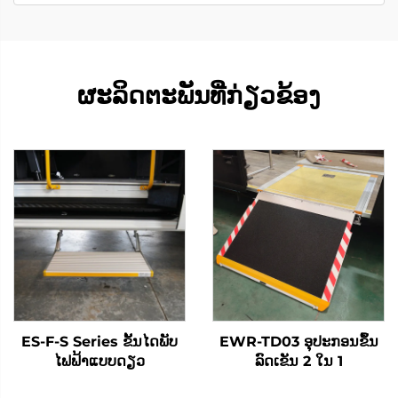
ຜະລິດຕະພັນທີ່ກ່ຽວຂ້ອງ
ES-F-S Series ຂັ້ນໄດພັບ
EWR-TD03 ອຸປະກອນຂຶ້ນ
ໄຟຟ້າແບບດຽວ
ລົດເຂັນ 2 ໃນ 1