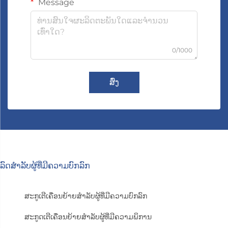
Message
0/1000
ສົ່ງ
ລົດສຳລັບຜູ້ທີ່ມີຄວາມບົກລົກ
ສະກູເຕີເຄື່ອນຍ້າຍສຳລັບຜູ້ທີ່ມີຄວາມບົກລົກ
ສະກູດເຕີເຄື່ອນຍ້າຍສຳລັບຜູ້ທີ່ມີຄວາມພິການ