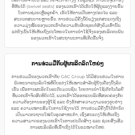
ທີ່ຫັນໄດ້ (swivel seats) ຂອງພວກເຮົາໄດ້ເຮັດໃຫ້ຜູ້ດູແລງງ່າຍຂຶ້ນ
ໃນການຊ່ວຍເຫຼືອລູກຄ້າ, ເຮັດໃຫ້ການເດີນທາງປອດໄພ ແລະ
ສະດວກສະບາຍຫຼາຍຂຶ້ນ. ການຮ່ວມມືຄັ້ງນີ້ບໍ່ພຽງແຕ່ສະແດງເຖິງ
ຄວາມມຸ່ງໝັ້ນຂອງພວກເຮົາຕໍ່ຄວາມຮັບຜິດຊອບຕໍ່ສັງຄົມເທົ່ານັ້ນ,
ແຕ່ຍັງເນັ້ນໃຫ້ເຫັນເຖິງປະໂຫຍດໃນການນຳໃຊ້ຈິງຂອງຜະລິດຕະພັນ
ຂອງພວກເຮົາໃນສະຖານະການທີ່ເກີດຂື້ນຈິງ.
ການຮ່ວມມືກັບຜູ້ຜະລິດລົດໃຫຍ່ໆ
ການຮ່ວມມືຂອງພວກເຮົາກັບ GAC Group ໄດ້ມີສ່ວນຮ່ວມໃນການ
ພັດທະນາແຖວລົດໃໝ່ທີ່ປັບແຕ່ງໃຫ້ເໝາະສຳລັບຜູ້ນັ່ງເຄື່ອງນີ້ງລົດ
ເຂັ້ນ ເພື່ອການຜະລິດໃນລະດັບມວນຊົນ. ໂດຍການນຳໃຊ້ເຕັກໂນໂລຢີ
ທີ່ພວກເຮົາຈົດສິດທິບັດໄວ້, ພວກເຮົາໄດ້ອອກແບບລົດທີ່ສອດຄ່ອງກັບ
ຄວາມຕ້ອງການຂອງຜູ້ໃຊ້ ແລະ ຍັງຮັກສາຄວາມງາມຂອງຮູບຮ່າງ
ແລະ ຄວາມເໝາະສົມໃນການໃຊ້ງານໄວ້. ການຮ່ວມມືຄັ້ງນີ້ໄດ້ກຳນົດ
ເປັນມາດຕະຖານໃໝ່ໃນອຸດສາຫະກຳ, ເຊິ່ງສະແດງໃຫ້ເຫັນເຖິງ
ຄວາມສາມາດຂອງພວກເຮົາໃນການປະດິດສ້າງ ແລະ ຊ່ວຍສົ່ງເສີມ
ການຜະລິດລົດທີ່ເຂົ້າເຖິງໄດ້ໃນຂະໜາດໃຫຍ່.