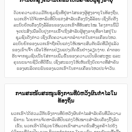
ດ້ວຍຄວາມຮ່ວມມືກັບຊຸມຊົນທີ່ຢູ່ອາໄສຂອງຜູ້ສູງອາຍຸໃນທ້ອງຖິ່ນ,
ພວກເຮົາໄດ້ຈັດຫາລົດທີ່ປັບແຕ່ງສຳລັບເຄື່ອງນັ່ງລໍ້ລ້ອນ ເຊິ່ງຕິດຕັ້ງ
ລະບົບຍົກເຄື່ອງນັ່ງລໍ້ລ້ອນຂອງພວກເຮົາທີ່ທັນສະໄໝ. ໂຄງການນີ້ມີ
ຈຸດປະສົງເພື່ອປັບປຸງການເຂົ້າເຖິງສຳລັບຜູ້ສູງອາຍຸທີ່ອາໄສຢູ່ໃນ
ຊຸມຊົນດັ່ງກ່າວ ເຊິ່ງເກີດຄວາມຍາກລຳບາກໃນການເຄື່ອນໄຫວ.
ລະບົບຍົກຂອງພວກເຮົາຖືກປັບແຕ່ງໃຫ້ເໝາະສົມກັບລົດທີ່ມີຢູ່ແລ້ວ
ຂອງເຂົາເຈົ້າ ເພື່ອໃຫ້ການປ່ຽນແປງເກີດຂຶ້ນຢ່າງລຽບງ່າຍ. ຄຳຕອບ
ຮັບຈາກຊຸມຊົນເນັ້ນໃສ່ການເພີ່ມຂຶ້ນຂອງຄວາມເປັນອິດສະຫຼະ ແລະ
ຄຸນນະພາບຊີວິດທີ່ດີຂຶ້ນ, ເຊິ່ງສະແດງໃຫ້ເຫັນເຖິງບົດບາດທີ່ສຳຄັນ
ຂອງຜະລິດຕະພັນຂອງພວກເຮົາໃນການເຄື່ອນໄຫວປະຈຳວັນ.
ການສະໜັບສະໜູນອົງການທີ່ບໍ່ຫວັງຜົນກຳໄລໃນ
ທ້ອງຖິ່ນ
ພວກເຮົາໄດ້ຮ່ວມມືກັບອົງການທີ່ບໍ່ຫວັງຜົນກຳໄລສຳລັບຄົນທີ່ມີຄວາມ
ພິການ. ໂດຍການຈັດຫາລົດທີ່ປັບແຕ່ງໃຫ້ເໝາະສຳລັບເຄື່ອງນີ້ງລົດ
ເຂັ້ນ, ພວກເຮົາໄດ້ຊ່ວຍໃຫ້ພວກເຂົາສາມາດຂົນສົ່ງລູກຄ້າໄປຍັງ
ບໍລິການທີ່ຈຳເປັນ ແລະ ກິດຈະກຳຕ່າງໆ ໃນຊຸມຊົນ. ການບັນຈຸເກົ້າອີ້ງ