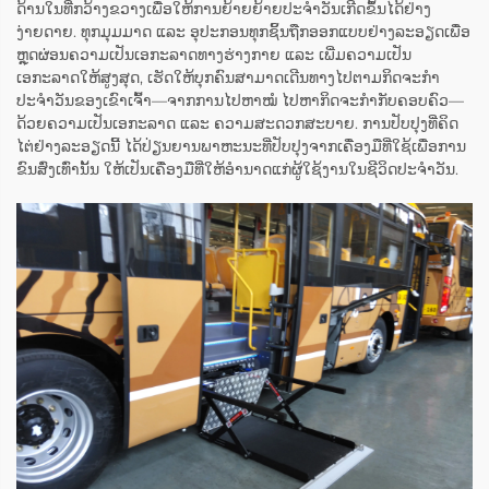
ດ້ານໃນທີ່ກວ້າງຂວາງເພື່ອໃຫ້ການຍ້າຍຍ້າຍປະຈຳວັນເກີດຂຶ້ນໄດ້ຢ່າງ
ງ່າຍດາຍ. ທຸກມຸມມາດ ແລະ ອຸປະກອນທຸກຊິ້ນຖືກອອກແບບຢ່າງລະອຽດເພື່ອ
ຫຼຸດຜ່ອນຄວາມເປັນເອກະລາດທາງຮ່າງກາຍ ແລະ ເພີ່ມຄວາມເປັນ
ເອກະລາດໃຫ້ສູງສຸດ, ເຮັດໃຫ້ບຸກຄົນສາມາດເດີນທາງໄປຕາມກິດຈະກຳ
ປະຈຳວັນຂອງເຂົາເຈົ້າ—ຈາກການໄປຫາໝໍ ໄປຫາກິດຈະກຳກັບຄອບຄົວ—
ດ້ວຍຄວາມເປັນເອກະລາດ ແລະ ຄວາມສະດວກສະບາຍ. ການປັບປຸງທີ່ຄິດ
ໄຕ່ຢ່າງລະອຽດນີ້ ໄດ້ປ່ຽນຍານພາຫະນະທີ່ປັບປຸງຈາກເຄື່ອງມືທີ່ໃຊ້ເພື່ອການ
ຂົນສົ່ງເທົ່ານັ້ນ ໃຫ້ເປັນເຄື່ອງມືທີ່ໃຫ້ອຳນາດແກ່ຜູ້ໃຊ້ງານໃນຊີວິດປະຈຳວັນ.