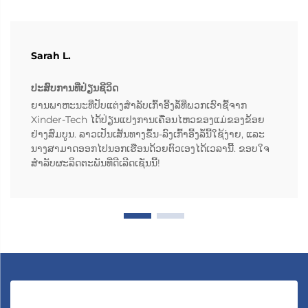
Sarah L.
ປະສົບການທີ່ປ່ຽນຊີວິດ
ຍານພາຫະນະທີ່ປັບແຕ່ງສຳລັບເກົ້າອີ້ງລໍ້ທີ່ພວກເຮົາຊື້ຈາກ
Xinder-Tech ໄດ້ປ່ຽນແປງການເຄື່ອນໄຫວຂອງແມ່ຂອງຂ້ອຍ
ຢ່າງສົມບູນ. ລາວເປັນເສັ້ນທາງຂຶ້ນ-ລົງເກົ້າອີ້ງລໍ້ນີ້ໃຊ້ງ່າຍ, ແລະ
ນາງສາມາດອອກໄປນອກເຮືອນດ້ວຍຕົວເອງໄດ້ເວລານີ້. ຂອບໃຈ
ສຳລັບຜະລິດຕະພັນທີ່ດີເລີດເຊັ່ນນີ້!