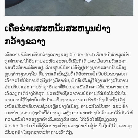
ເຄືອຂ່າຍສະຫນັບສະຫນູນຢ່າງ
ກວ້າງຂວາງ
ເຄືອຂ່າຍບໍລິການອັນກວ້າງຂວາງຂອງ Xinder-Tech ຮັບປະກັນວ່າລູກຄ້າ
ທຸກທ່ານຈະໄດ້ຮັບການສະໜັບສະໜູນທີ່ເຊື່ອຖືໄດ້ ແລະ ມີຄວາມທັນເວລາ
ບ່ອນໃດກໍຕາມທີ່ທ່ານຢູ່. ດ້ວຍສູນບໍລິການທີ່ຕັ້ງຢູ່ຢ່າງຍຸດທະສາດໃນເມືອງ
ຫຼວງຕ່າງໆຂອງຈີນ, ທີມງານເຕັກນິຊຽນທີ່ໄດ້ຮັບການຝຶກອົບຮົມຂອງພວກ
ເຮົາຈະໃຫ້ບໍລິການຕິດຕັ້ງຢ່າງມືອາຊີບ, ຝຶກອົບຮົມຜູ້ໃຊ້ງານຢ່າງເປັນການ
ສ່ວນຕົວ, ແລະ ການບໍາລຸງຮັກສາທີ່ທັນເວລາເພື່ອຮັກສາໃຫ້ຍານພາຫະນະ
ເຮັດວຽກໄດ້ຢ່າງດີທີ່ສຸດ. ພວກເຮົາເຊື່ອວ່າການບໍລິການທີ່ດີເລີດນັ້ນເກີນໄປ
ຈາກການຊື້ຄັ້ງທຳອິດເທົ່ານັ້ນ—ທີມງານຂອງພວກເຮົາຍັງຄົງເຂົ້າເຖິງໄດ້ຢູ່
ເสมືອນກັນສຳລັບການຊ່ວຍເຫຼືອຢ່າງຕໍ່ເນື່ອງ, ການແກ້ໄຂບັນຫາ, ແລະ ຄຳ
ແນະນຳ. ຄວາມມຸ່ງໝັ້ນນີ້ຕໍ່ການດູແລຫຼັງການຂາຍຢ່າງຄົບວົງຈອນໄດ້ເຮັດໃຫ້
ຄວາມໝັ້ນໃຈຂອງລູກຄ້າເຂັ້ມແຂງຂຶ້ນ ແລະ ໄດ້ເຮັດໃຫ້ຊື່ສຽງຂອງ
Xinder-Tech ເປັນທີ່ຮູ້ຈັກຢ່າງກວ້າງຂວາງວ່າເປັນຜູ້ນຳທີ່ເຊື່ອຖືໄດ້ ແລະ ມຸ່ງ
ເນັ້ນລູກຄ້າໃນອຸດສາຫະກຳການເຂົ້າເຖິງ.