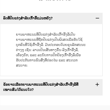
ລົດທີ່ປັບແຕ່ງສຳລັບເກົ້າອີ້ແມ່ນຫຍັງ?
ຍານພາຫະນະທີ່ປັບແຕ່ງສຳລັບເກົ້າອີ້ງລໍ້ເປັນ
ຍານພາຫະນະທີ່ຖືກປັບແຕ່ງເປັນພິເສດເພື່ອຮັບໃຊ້
ບຸກຄົນທີ່ໃຊ້ເກົ້າອີ້ງລໍ້. ມັນປະກອບດ້ວຍຄຸນລັກສະນະ
ຕ່າງໆ ເຊັ່ນ: ລາວເປັນເສັ້ນທາງຂຶ້ນ-ລົງເກົ້າອີ້ງລໍ້,
ເຄື່ອງຍົກ, ແລະ ລະບົບການປົກປ້ອງເກົ້າອີ້ງລໍ້ເພື່ອ
ຮັບປະກັນການຂົນສົ່ງທີ່ປອດໄພ ແລະ ສະດວກ
ສະບາຍ.
ຂ້ອຍຈະເລືອກຍານພາຫະນະທີ່ປັບແຕ່ງສຳລັບເກົ້າອີ້ງລໍ້ທີ່
ເໝາະສົມໄດ້ແນວໃດ?