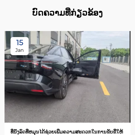
ບົດຄວາມທີ່ກ່ຽວຂ້ອງ
15
Jan
ທີ່ນັ່ງລົດທີ່ຫມຸນໄດ້ຊ່ວຍເພີ່ມຄວາມສະດວກໃນການຂັບຂີ່ໃຫ້