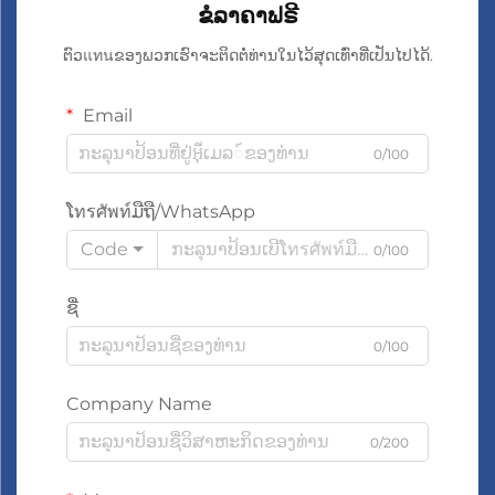
ຂໍລາຄາຟຣີ
ຕົວแทนຂອງພວກເຮົາຈະຕິດຕໍ່ທ່ານໃນໄວ້ສຸດເທົ່າທີ່ເປັນໄປໄດ້.
Email
0/100
ໂทรศัพท์ມືຖື/WhatsApp
Code
0/100
ຊື່
0/100
Company Name
0/200