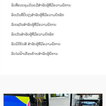
ລົດທີ່ຄວບຄຸມດ້ວຍມືສຳລັບຜູ້ທີ່ມີຄວາມພິການ
ລົດເວັນທີ່ປັບປຸງສຳລັບຜູ້ທີ່ມີຄວາມບົກລົກ
ລົດເຊດັນສຳລັບຜູ້ທີ່ມີຄວາມພິການ
ລົດເວັນສຳລັບຜູ້ທີ່ມີຄວາມບົກລົກ
ລົດມິນີບັດສ໌ ສຳລັບຜູ້ທີ່ມີຄວາມພິການ
ລົດໄຟຟ້າເຄື່ອນຍ້າຍສຳລັບຜູ້ພິການ