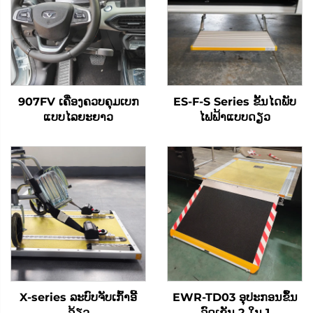
907FV ເຄື່ອງຄວບຄຸມເບກ
ES-F-S Series ຂັ້ນໄດພັບ
ແບບໄລຍະຍາວ
ໄຟຟ້າແບບດຽວ
X-series ລະບົບຈັບເກົ້າອີ້
EWR-TD03 ອຸປະກອນຂຶ້ນ
ລ້ຽວ
ລົດເຂັນ 2 ໃນ 1