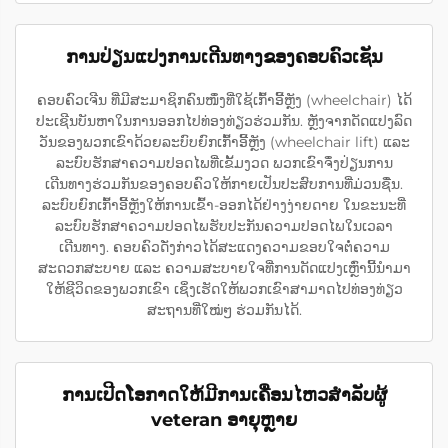
ການປ່ຽນແປງການເດີນທາງຂອງຄອບຄົວເຊັນ
ຄອບຄົວເຈີນ ທີ່ມີສະມາຊິກຄົນໜຶ່ງທີ່ໃຊ້ເກົ້າອີ້ຫຼັງ (wheelchair) ໄດ້
ປະເຊີນບັນຫາໃນການອອກໄປທ່ອງທ່ຽວຮ່ວມກັນ. ຫຼັງຈາກດັດແປງລົດ
ວັນຂອງພວກເຂົາດ້ວຍລະບົບຍົກເກົ້າອີ້ຫຼັງ (wheelchair lift) ແລະ
ລະບົບຮັກສາຄວາມປອດໄພທີ່ເຂັ້ມງວດ ພວກເຂົາຈຶ່ງປ່ຽນການ
ເດີນທາງຮ່ວມກັນຂອງຄອບຄົວໃຫ້ກາຍເປັນປະສົບການທີ່ມ່ວນຊື່ນ.
ລະບົບຍົກເກົ້າອີ້ຫຼັງໃຫ້ການເຂົ້າ-ອອກໄດ້ຢ່າງງ່າຍດາຍ ໃນຂະນະທີ່
ລະບົບຮັກສາຄວາມປອດໄພຮັບປະກັນຄວາມປອດໄພໃນເວລາ
ເດີນທາງ. ຄອບຄົວດັ່ງກ່າວໄດ້ສະແດງຄວາມຂອບໃຈຕໍ່ຄວາມ
ສະດວກສະບາຍ ແລະ ຄວາມສະບາຍໃຈທີ່ການດັດແປງເຫຼົ່ານີ້ນຳມາ
ໃຫ້ຊີວິດຂອງພວກເຂົາ ເຊິ່ງເຮັດໃຫ້ພວກເຂົາສາມາດໄປທ່ອງທ່ຽວ
ສະຖານທີ່ໃໝ່ໆ ຮ່ວມກັນໄດ້.
ການເປີດໂອກາດໃຫ້ມີການເຄື່ອນໄຫວສຳລັບຜູ້
veteran ອາຍຸຫຼາຍ