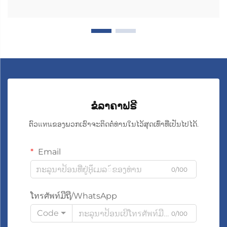
ຂໍລາຄາຟຣີ
ຕົວแทนຂອງພວກເຮົາຈະຕິດຕໍ່ທ່ານໃນໄວ້ສຸດເທົ່າທີ່ເປັນໄປໄດ້.
Email
0/100
ໂทรศัพท์ມືຖື/WhatsApp
Code
0/100