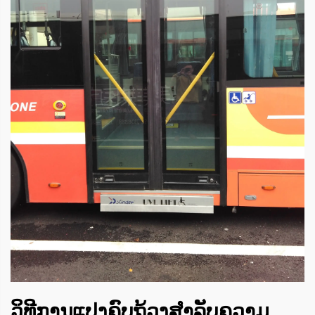
ວິທີການແປງຄົບຖ້ວງສํາລັບຄວາມ