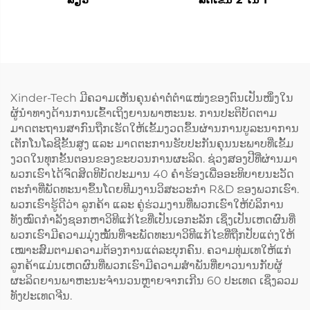
Xinder-Tech ມີຄວາມເຫັນຄຸນຄ່າຕໍ່ຕຳແໜ່ງຂອງຕົນເປັນໜຶ່ງໃນ
ຜູ້ນຳທາງດ້ານການເຂົ້າເຖິງຍານພາຫະນະ. ການປະຕິບັດຕາມ
ມາດຕະຖານສາກົນຖືກເຮັດໃຫ້ເຂັ້ມງວດຂຶ້ນຜ່ານການບູລະນາການ
ເຕັກໂນໂລຊີຂັ້ນສູງ ແລະ ມາດຕະການຮັບປະກັນຄຸນນະພາບທີ່ເຂັ້ມ
ງວດໃນທຸກຂັ້ນຕອນຂອງຂະບວນການຜະລິດ. ຊ່ວງສອງປີທີ່ຜ່ານມາ
ພວກເຮົາໄດ້ຈົດສິດທິບັດປະມານ 40 ຄຳຮ້ອງເພື່ອອະທິບາຍນະວັດ
ຕະກຳທີ່ພັດທະນາຂຶ້ນໂດຍທີມງານວິສະວະກຳ R&D ຂອງພວກເຮົາ.
ພວກເຮົາຮູ້ດີວ່າ ລູກຄ້າ ແລະ ຄູ່ຮ່ວມງານທີ່ພວກເຮົາໃຫ້ບໍລິການ
ທັງໝົດກຳລັງຊອກຫາວິທີແກ້ໄຂທີ່ເປັນເອກະລັກ ເຊິ່ງເປັນເຫດຜົນທີ່
ພວກເຮົາມີຄວາມມຸ່ງໝັ້ນທີ່ຈະພັດທະນາວິທີແກ້ໄຂທີ່ຖືກປັບແຕ່ງໃຫ້
ເໝາະສົມຕາມຄວາມຕ້ອງການແຕ່ລະບຸກຄົນ. ຄວາມທຸ່ມເທໃຫ້ແກ່
ລູກຄ້າແມ່ນເຫດຜົນທີ່ພວກເຮົາມີຄວາມສຳພັນທີ່ຍາວນານກັບຜູ້
ຜະລິດຍານພາຫະນະຈຳນວນຫຼາຍຈາກເກີນ 60 ປະເທດ ເຊິ່ງລວມ
ທັງປະເທດຈີນ.