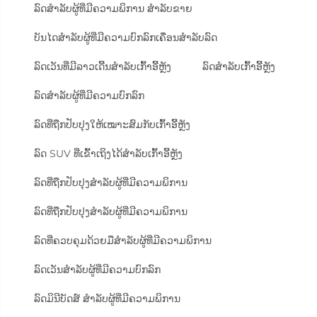
ລົດສຳລັບຜູ້ທີ່ມີຄວາມພິການ ສຳລັບຂາຍ
ບັນໄດສຳລັບຜູ້ທີ່ມີຄວາມບົກລົກເຄື່ອນສຳລັບລົດ
ລົດເວັນທີ່ມີລາວເດີ້ນສຳລັບເກົ້າອີ້ຫຼັງ
ລົດສຳລັບເກົ້າອີ້ຫຼັງ
ລົດສຳລັບຜູ້ທີ່ມີຄວາມບົກລົກ
ລົດທີ່ຖືກປັບປຸງໃຫ້ເໝາະສົມກັບເກົ້າອີ້ຫຼັງ
ລົດ SUV ທີ່ເຂົ້າເຖິງໄດ້ສຳລັບເກົ້າອີ້ຫຼັງ
ລົດທີ່ຖືກປັບປຸງສຳລັບຜູ້ທີ່ມີຄວາມພິການ
ລົດທີ່ຖືກປັບປຸງສຳລັບຜູ້ທີ່ມີຄວາມພິການ
ລົດທີ່ຄວບຄຸມດ້ວຍມືສຳລັບຜູ້ທີ່ມີຄວາມພິການ
ລົດເວັນສຳລັບຜູ້ທີ່ມີຄວາມບົກລົກ
ລົດມິນີບັດສ໌ ສຳລັບຜູ້ທີ່ມີຄວາມພິການ