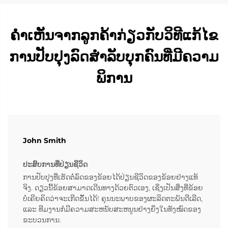
ຄຳເຫັນຈາກລູກຄ້າກ່ຽວກັບວິທີແກ້ໄຂ
ການປັບປຸງລົດສຳລັບບຸກຄົນທີ່ມີຄວາມ
ພິການ
John Smith
ປະສົບການທີ່ປ່ຽນຊີວິດ
ການປັບປຸງທີ່ເຮັດຕໍ່ລົດຂອງຂ້ອຍໄດ້ປ່ຽນຊີວິດຂອງຂ້ອຍຢ່າງແທ້
ຈິງ. ດຽວນີ້ຂ້ອຍສາມາດເດີນທາງດ້ວຍຕົວເອງ, ເຊິ່ງເປັນສິ່ງທີ່ຂ້ອຍ
ບໍ່ເຄີຍຄິດວ່າຈະເກີດຂຶ້ນໄດ້! ຄຸນນະພາບຂອງຜະລິດຕະພັນດີເລີດ,
ແລະ ທີມງານກໍມີຄວາມສະຫນັບສະຫນູນຢ່າງຍິ່ງໃນທັງໝົດຂອງ
ຂະບວນການ.