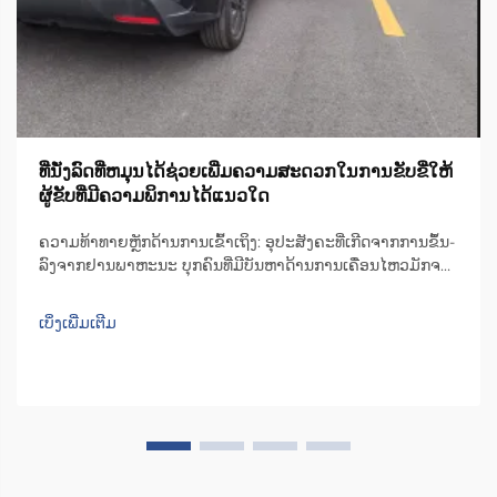
ທີ່ນັ່ງລົດທີ່ຫມຸນໄດ້ຊ່ວຍເພີ່ມຄວາມສະດວກໃນການຂັບຂີ່ໃຫ້
ຜູ້ຂັບທີ່ມີຄວາມພິການໄດ້ແນວໃດ
ຄວາມທ້າທາຍຫຼັກດ້ານການເຂົ້າເຖິງ: ອຸປະສັງຄະທີ່ເກີດຈາກການຂຶ້ນ-
ລົງຈາກຢານພາຫະນະ ບຸກຄົນທີ່ມີບັນຫາດ້ານການເຄື່ອນໄຫວມັກຈະ
ເຈີບປຸ້ມກັບຄວາມຫຍຸ້ງຍາກໃນການຂຶ້ນ-ລົງຈາກທີ່ນັ່ງລົດທົ່ວໄປ. ພື້ນທີ່
ດ້ານໃນຂອງລົດສ່ວນຫຼາຍບໍ່ພຽງພໍ, ສົ່ງຜົນໃຫ້ຜູ້ໃຊ້ຕ້ອງບີບຕົວ ຫຼື ຕື່ນ
ເບິ່ງເພີ່ມເຕີມ
ເທິງ...