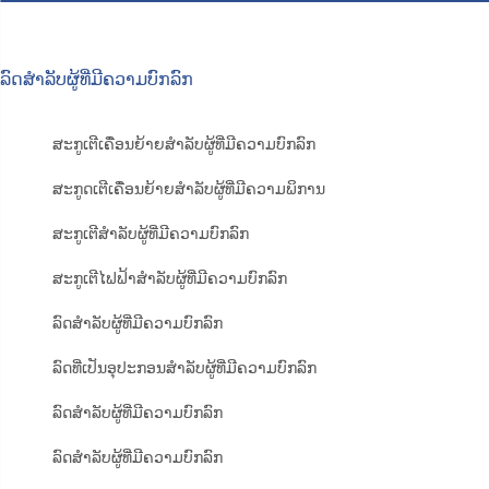
ລົດສຳລັບຜູ້ທີ່ມີຄວາມບົກລົກ
ສະກູເຕີເຄື່ອນຍ້າຍສຳລັບຜູ້ທີ່ມີຄວາມບົກລົກ
ສະກູດເຕີເຄື່ອນຍ້າຍສຳລັບຜູ້ທີ່ມີຄວາມພິການ
ສະກູເຕີສຳລັບຜູ້ທີ່ມີຄວາມບົກລົກ
ສະກູເຕີໄຟຟ້າສຳລັບຜູ້ທີ່ມີຄວາມບົກລົກ
ລົດສຳລັບຜູ້ທີ່ມີຄວາມບົກລົກ
ລົດທີ່ເປັນອຸປະກອນສຳລັບຜູ້ທີ່ມີຄວາມບົກລົກ
ລົດສຳລັບຜູ້ທີ່ມີຄວາມບົກລົກ
ລົດສຳລັບຜູ້ທີ່ມີຄວາມບົກລົກ