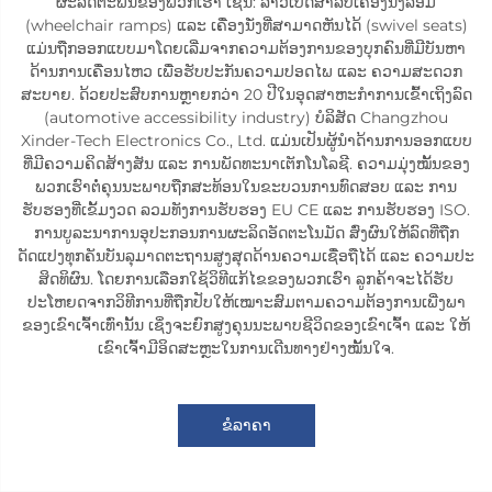
ຜະລິດຕະພັນຂອງພວກເຮົາ ເຊັ່ນ: ລາວເປີດສຳລັບເຄື່ອງນັ່ງລ້ອມ
(wheelchair ramps) ແລະ ເຄື່ອງນັ່ງທີ່ສາມາດຫັນໄດ້ (swivel seats)
ແມ່ນຖືກອອກແບບມາໂດຍເລີ່ມຈາກຄວາມຕ້ອງການຂອງບຸກຄົນທີ່ມີບັນຫາ
ດ້ານການເຄື່ອນໄຫວ ເພື່ອຮັບປະກັນຄວາມປອດໄພ ແລະ ຄວາມສະດວກ
ສະບາຍ. ດ້ວຍປະສົບການຫຼາຍກວ່າ 20 ປີໃນອຸດສາຫະກຳການເຂົ້າເຖິງລົດ
(automotive accessibility industry) ບໍລິສັດ Changzhou
Xinder-Tech Electronics Co., Ltd. ແມ່ນເປັນຜູ້ນຳດ້ານການອອກແບບ
ທີ່ມີຄວາມຄິດສ້າງສັນ ແລະ ການພັດທະນາເຕັກໂນໂລຊີ. ຄວາມມຸ່ງໝັ້ນຂອງ
ພວກເຮົາຕໍ່ຄຸນນະພາບຖືກສະທ້ອນໃນຂະບວນການທົດສອບ ແລະ ການ
ຮັບຮອງທີ່ເຂັ້ມງວດ ລວມທັງການຮັບຮອງ EU CE ແລະ ການຮັບຮອງ ISO.
ການບູລະນາການອຸປະກອນການຜະລິດອັດຕະໂນມັດ ສົ່ງຜົນໃຫ້ລົດທີ່ຖືກ
ດັດແປງທຸກຄັນບັນລຸມາດຕະຖານສູງສຸດດ້ານຄວາມເຊື່ອຖືໄດ້ ແລະ ຄວາມປະ
ສິດທິຜົນ. ໂດຍການເລືອກໃຊ້ວິທີແກ້ໄຂຂອງພວກເຮົາ ລູກຄ້າຈະໄດ້ຮັບ
ປະໂຫຍດຈາກວິທີການທີ່ຖືກປັບໃຫ້ເໝາະສົມຕາມຄວາມຕ້ອງການເພີ່ງພາ
ຂອງເຂົາເຈົ້າເທົ່ານັ້ນ ເຊິ່ງຈະຍົກສູງຄຸນນະພາບຊີວິດຂອງເຂົາເຈົ້າ ແລະ ໃຫ້
ເຂົາເຈົ້າມີອິດສະຫຼະໃນການເດີນທາງຢ່າງໝັ້ນໃຈ.
ຂໍລາຄາ