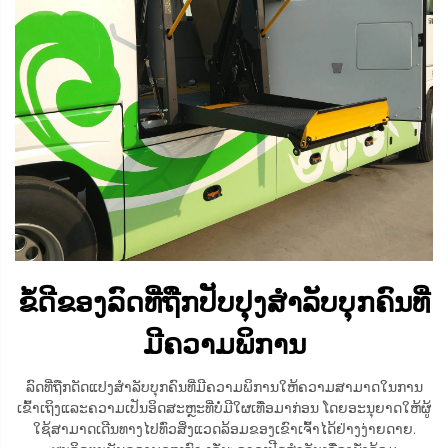
ຂໍ້ດີຂອງລົດທີ່ຖືກປັບປຸງສຳລັບບຸກຄົນທີ່
ມີຄວາມພິການ
ລົດທີ່ຖືກດັດແປງສຳລັບບຸກຄົນທີ່ມີຄວາມພິການໃຫ້ຄວາມສາມາດໃນການ
ເຂົ້າເຖິງແລະຄວາມເປັນອິດສະຫຼະທີ່ບໍ່ມີໃຜເທື່ອມາກ່ອນ ໂດຍອະນຸຍາດໃຫ້ຜູ້
ໃຊ້ສາມາດເດີນທາງໄປທົ່ວສິ່ງແວດລ້ອມຂອງເຂົາເຈົ້າໄດ້ຢ່າງງ່າຍດາຍ.