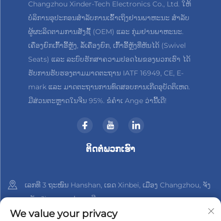
Changzhou Xinder-Tech Electronics Co., Ltd. ໃຫ້
ບໍລິການອຸປະກອນສຳລັບການເຂົ້າເຖິງຢານພາຫະນະ ສຳລັບ
ຜູ້ຜະລິດຕາມການສັ່ງຊື້ (OEM) ແລະ ກຸ່ມຢານພາຫະນະ.
ເຄື່ອງຍົກເກົ້າອີ້ຫຼັງ, ລໍ້ເຄື່ອງຍົກ, ເກົ້າອີ້ຫຼັງທີ່ຫັນໄດ້ (Swivel
Seats) ແລະ ລະບົບຮັກສາຄວາມປອດໄພຂອງພວກເຮົາ ໄດ້
ຮັບການຮັບຮອງຕາມມາດຕະຖານ IATF 16949, CE, E-
mark ແລະ ມາດຕະຖານການທົດສອບການເກີດອຸບັດຕິເຫດ.
ມີສ່ວນຕະຫຼາດໃນຈີນ 95%. ຂໍຄຳເ Ange ວ່ານີ້ເດີ!
ຕິດຕໍ່ພວກເຮົາ
ເລກທີ 3 ຖະໜົນ Hanshan, ເຂດ Xinbei, ເມືອງ Changzhou, ຈັງ
ຫວັດ Jiangsu, ປະເທດຈີນ
We value your privacy
+86-18961288218