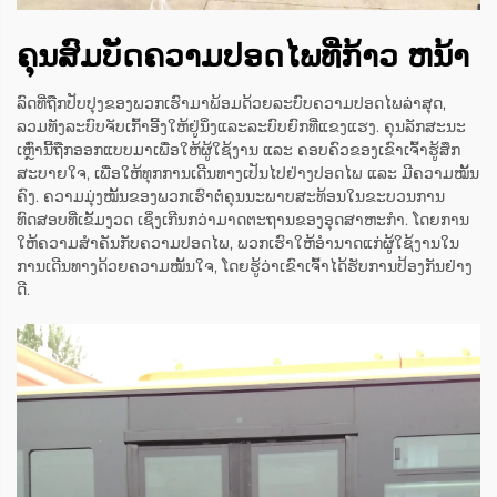
ຄຸນສົມບັດຄວາມປອດໄພທີ່ກ້າວ ຫນ້າ
ລົດທີ່ຖືກປັບປຸງຂອງພວກເຮົາມາພ້ອມດ້ວຍລະບົບຄວາມປອດໄພລ່າສຸດ,
ລວມທັງລະບົບຈັບເກົ້າອີ້ງໃຫ້ຢູ່ນິ່ງແລະລະບົບຍົກທີ່ແຂງແຮງ. ຄຸນລັກສະນະ
ເຫຼົ່ານີ້ຖືກອອກແບບມາເພື່ອໃຫ້ຜູ້ໃຊ້ງານ ແລະ ຄອບຄົວຂອງເຂົາເຈົ້າຮູ້ສຶກ
ສະບາຍໃຈ, ເພື່ອໃຫ້ທຸກການເດີນທາງເປັນໄປຢ່າງປອດໄພ ແລະ ມີຄວາມໝັ້ນ
ຄົງ. ຄວາມມຸ່ງໝັ້ນຂອງພວກເຮົາຕໍ່ຄຸນນະພາບສະທ້ອນໃນຂະບວນການ
ທົດສອບທີ່ເຂັ້ມງວດ ເຊິ່ງເກີນກວ່າມາດຕະຖານຂອງອຸດສາຫະກຳ. ໂດຍການ
ໃຫ້ຄວາມສຳຄັນກັບຄວາມປອດໄພ, ພວກເຮົາໃຫ້ອຳນາດແກ່ຜູ້ໃຊ້ງານໃນ
ການເດີນທາງດ້ວຍຄວາມໝັ້ນໃຈ, ໂດຍຮູ້ວ່າເຂົາເຈົ້າໄດ້ຮັບການປ້ອງກັນຢ່າງ
ດີ.