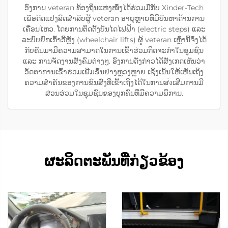
ອົງການ veteran ທ້ອງຖິ່ນແຫ່ງໜຶ່ງໄດ້ຮ່ວມມືກັບ Xinder-Tech
ເພື່ອດັດແປງລົດສຳລັບຜູ້ veteran ອາຍຸຫຼາຍທີ່ມີບັນຫາດ້ານການ
ເຄື່ອນໄຫວ. ໂດຍການຕິດຕັ້ງບັນໄດໄຟຟ້າ (electric steps) ແລະ
ລະບົບຍົກເກົ້າອີ້ຫຼັງ (wheelchair lifts) ຜູ້ veteran ເຫຼົ່ານີ້ຈຶ່ງໄດ້
ກັບຄືນມາມີຄວາມສາມາດໃນການເຂົ້າຮ່ວມກິດຈະກຳໃນຊຸມຊົນ
ແລະ ການຈັດງານສັງຄົມຕ່າງໆ. ອົງການດັ່ງກ່າວໄດ້ສັງເກດເຫັນວ່າ
ອັດຕາການເຂົ້າຮ່ວມເພີ່ມຂຶ້ນຢ່າງຫຼວງຫຼາຍ ເຊິ່ງເນັ້ນໃຫ້ເຫັນເຖິງ
ຄວາມສຳຄັນຂອງການຂົນສົ່ງທີ່ເຂົ້າເຖິງໄດ້ໃນການສ่งເສີມການມີ
ສ່ວນຮ່ວມໃນຊຸມຊົນຂອງບຸກຄົນທີ່ມີຄວາມພິການ.
ຜະລິດຕະພັນທີ່ກ່ຽວຂ້ອງ