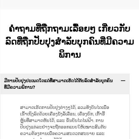
ຄຳຖາມທີ່ຖືກຖາມເລື້ອຍໆ ເກີ່ຍວກັບ
ລົດທີ່ຖືກປັບປຸງສຳລັບບຸກຄົນທີ່ມີຄວາມ
ພິການ
ມີການປັບປຸງປະເພດໃດແດ່ທີ່ສາມາດເຮັດໄດ້ກັບລົດສຳລັບບຸກຄົນ
ທີ່ມີຄວາມພິການ?
ສາມາດເຮັດການປັບປຸງຕ່າງໆໄດ້, ລວມທັງບັນໄດເພື່ອ
ເຂົ້າເຖິງລົດດ້ວຍເຄື່ອງນັ່ງລໍ້ເລື່ອນ, ເຄື່ອງຍົກ, ເກົ້າອີ້
ຫຼຸ້ນທີ່ສາມາດຫັນໄດ້, ແລະ ຂັ້ນບັນໄດໄຟຟ້າ. ການ
ປັບປຸງແຕ່ລະຢ່າງຈະຖືກອອກແບບໃຫ້ເໝາະສົມກັບ
ຄວາມຕ້ອງການເພື່ອຄວາມສະດວກສະບາຍ ແລະ