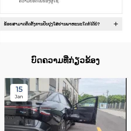
ຄວາມປອດໄພຂອງຜູ້ໃຊ້.
ຂ້ອຍສາມາດຕິດຕັ້ງການປັບປຸງໃສ່ຢານພາຫະນະໃດກໍໄດ້ບໍ?
ບົດຄວາມທີ່ກ່ຽວຂ້ອງ
15
Jan