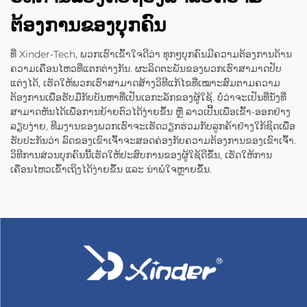
ຕ້ອງການຂອງບຸກຄົນ
ທີ່ Xinder-Tech, ພວກເຮົາເຂົ້າໃຈດີວ່າ ທຸກໆບຸກຄົນມີຄວາມຕ້ອງການດ້ານ
ຄວາມເຄື່ອນໄຫວທີ່ແຕກຕ່າງກັນ. ຜະລິດຕະພັນຂອງພວກເຮົາສາມາດປັບ
ແຕ່ງໄດ້, ເຮັດໃຫ້ພວກເຮົາສາມາດສ້າງວິທີແກ້ໄຂທີ່ເໝາະສົມຕາມຄວາມ
ຕ້ອງການເພື່ອຮັບມືກັບບັນຫາທີ່ເປັນເອກະລັກຂອງຜູ້ໃຊ້. ບໍ່ວ່າຈະເປັນທີ່ນັ່ງທີ່
ສາມາດຫັນໄດ້ເພື່ອການຍ້າຍຕົວໄດ້ງ່າຍຂຶ້ນ ຫຼື ລາວເປີ້ນເພື່ອເຂົ້າ-ອອກຢ່າງ
ລຽບງ່າຍ, ທີມງານຂອງພວກເຮົາຈະເຮັດວຽກຮ່ວມກັບລູກຄ້າຢ່າງໃກ້ຊິດເພື່ອ
ຮັບປະກັນວ່າ ລົດຂອງເຂົາເຈົ້າຈະສອດຄ່ອງກັບຄວາມຕ້ອງການຂອງເຂົາເຈົ້າ.
ວິທີການສ່ວນບຸກຄົນນີ້ເຮັດໃຫ້ປະສົບການຂອງຜູ້ໃຊ້ດີຂຶ້ນ, ເຮັດໃຫ້ການ
ເຄື່ອນໄຫວເຂົ້າເຖິງໄດ້ງ່າຍຂຶ້ນ ແລະ ນ່າພໍໃຈຫຼາຍຂຶ້ນ.