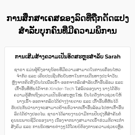
ການສຶກສາເຄສຂອງລົດທີ່ຖືກດັດແປງ
ສຳລັບບຸກຄົນທີ່ມີຄວາມພິການ
ການເສີມສ້າງຄວາມເປັນອິດສະຫຼະສຳລັບ Sarah
ຊາຣາ ແມ່ນຜູ້ຍິງອາຍຸນ້ອຍທີ່ມີຄວາມສາມາດໃນການເຄື່ອນໄຫວ
ຈຳກັດ ແລະ ເຄີຍປະເຊີນກັບບັນຫາໃນການເດີນທາງປະຈຳວັນ.
ຫຼັງຈາກຕິດຕັ້ງບັນໄດເພື່ອເຂົ້າ-ອອກຈາກລົດສຳລັບເກົ້າອີ້ນລ້ອມ ແລະ
ເກົ້າອີ້ນທີ່ຫັນໄດ້ຈາກ Xinder-Tech ໃສ່ລົດຂອງນາງ ນາງໄດ້ຮັບ
ຄວາມຮູ້ສຶກເຖິງຄວາມເປັນອິດສະຫຼະໃໝ່. ບັນໄດດັ່ງກ່າວຊ່ວຍໃຫ້
ນາງເຂົ້າ-ອອກຈາກລົດໄດ້ຢ່າງງ່າຍດາຍ ແລະ ເກົ້າອີ້ນທີ່ຫັນໄດ້
ຮັບປະກັນວ່ານາງຈະສາມາດຍ້າຍຕົວຈາກເກົ້າອີ້ນລ້ອມໄປຫາເກົ້າອີ້ນ
ລົດໄດ້ຢ່າງປອດໄພ. ຊາຣາໄດ້ລາຍງານວ່າມີການປັບປຸງທີ່ສຳຄັນຕໍ່
ຄຸນນະພາບຊີວິດຂອງນາງ ເນື່ອງຈາກນາງສາມາດເຂົ້າຮ່ວມກິດຈະກຳ
ສັງຄົມ ແລະ ການນັດໝາຍຕ່າງໆໄດ້ໂດຍບໍ່ຕ້ອງການຄວາມຊ່ວຍເຫຼືອ.