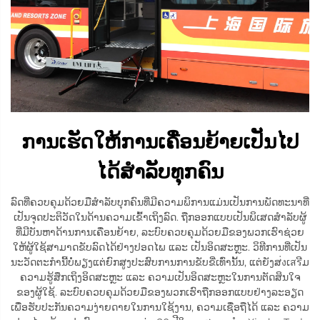
ການເຮັດໃຫ້ການເຄື່ອນຍ້າຍເປັນໄປ
ໄດ້ສຳລັບທຸກຄົນ
ລົດທີ່ຄວບຄຸມດ້ວຍມືສຳລັບບຸກຄົນທີ່ມີຄວາມພິການແມ່ນເປັນການພັດທະນາທີ່
ເປັນຈຸດປະຕິວັດໃນດ້ານຄວາມເຂົ້າເຖິງລົດ. ຖືກອອກແບບເປັນພິເສດສຳລັບຜູ້
ທີ່ມີບັນຫາດ້ານການເຄື່ອນຍ້າຍ, ລະບົບຄວບຄຸມດ້ວຍມືຂອງພວກເຮົາຊ່ວຍ
ໃຫ້ຜູ້ໃຊ້ສາມາດຂັບລົດໄດ້ຢ່າງປອດໄພ ແລະ ເປັນອິດສະຫຼະ. ວິທີການທີ່ເປັນ
ນະວັດຕະກຳນີ້ບໍ່ພຽງແຕ່ຍົກສູງປະສົບການການຂັບຂີ່ເທົ່ານັ້ນ, ແຕ່ຍັງສ่งເสรີມ
ຄວາມຮູ້ສຶກເຖິງອິດສະຫຼະ ແລະ ຄວາມເປັນອິດສະຫຼະໃນການຕັດສິນໃຈ
ຂອງຜູ້ໃຊ້. ລະບົບຄວບຄຸມດ້ວຍມືຂອງພວກເຮົາຖືກອອກແບບຢ່າງລະອຽດ
ເພື່ອຮັບປະກັນຄວາມງ່າຍດາຍໃນການໃຊ້ງານ, ຄວາມເຊື່ອຖືໄດ້ ແລະ ຄວາມ