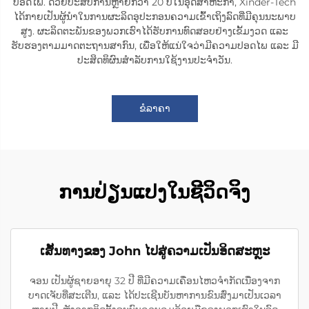
ປອດໄພ. ດ້ວຍປະສົບການຫຼາຍກວ່າ 20 ປີໃນອຸດສາຫະກຳ, Xinder-Tech
ໄດ້ກາຍເປັນຜູ້ນຳໃນການຜະລິດອຸປະກອນຄວາມເຂົ້າເຖິງລົດທີ່ມີຄຸນນະພາບ
ສູງ. ຜະລິດຕະພັນຂອງພວກເຮົາໄດ້ຮັບການທົດສອບຢ່າງເຂັ້ມງວດ ແລະ
ຮັບຮອງຕາມມາດຕະຖານສາກົນ, ເພື່ອໃຫ້ແນ່ໃຈວ່າມີຄວາມປອດໄພ ແລະ ມີ
ປະສິດທິຜົນສຳລັບການໃຊ້ງານປະຈຳວັນ.
ຂໍລາຄາ
ການປ່ຽນແປງໃນຊີວິດຈິງ
ເສັ້ນທາງຂອງ John ໄປສູ່ຄວາມເປັນອິດສະຫຼະ
ຈອນ ເປັນຜູ້ຊາຍອາຍຸ 32 ປີ ທີ່ມີຄວາມເຄື່ອນໄຫວຈຳກັດເນື່ອງຈາກ
ບາດເຈັບທີ່ສະເຕີນ, ແລະ ໄດ້ປະເຊີນບັນຫາການຂົນສົ່ງມາເປັນເວລາ