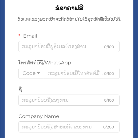
ຂໍລາຄາຟຣີ
ຕົວแทนຂອງພວກເຮົາຈະຕິດຕໍ່ທ່ານໃນໄວ້ສຸດເທົ່າທີ່ເປັນໄປໄດ້.
Email
0/100
ໂทรศัพท์ມືຖື/WhatsApp
Code
0/100
ຊື່
0/100
Company Name
0/200