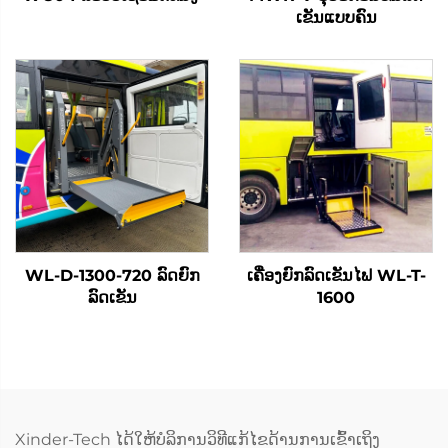
ເຂັນແບບຄົນ
WL-D-1300-720 ລົດຍົກ
ເຄື່ອງຍົກລົດເຂັນໄຟ WL-T-
ລົດເຂັນ
1600
Xinder-Tech ໄດ້ໃຫ້ບໍລິການວິທີແກ້ໄຂດ້ານການເຂົ້າເຖິງ