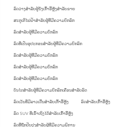
ລົດວ່າງສຳລັບຜູ້ນັ່ງເກົ້າອີ້ຫຼັງສຳລັບຂາຍ
ສະກູເຕີໄຟຟ້າສຳລັບຜູ້ທີ່ມີຄວາມບົກລົກ
ລົດສຳລັບຜູ້ທີ່ມີຄວາມບົກລົກ
ລົດທີ່ເປັນອຸປະກອນສຳລັບຜູ້ທີ່ມີຄວາມບົກລົກ
ລົດສຳລັບຜູ້ທີ່ມີຄວາມບົກລົກ
ລົດສຳລັບຜູ້ທີ່ມີຄວາມບົກລົກ
ລົດສຳລັບຜູ້ທີ່ມີຄວາມບົກລົກ
ບັນໄດສຳລັບຜູ້ທີ່ມີຄວາມບົກລົກເຄື່ອນສຳລັບລົດ
ລົດເວັນທີ່ມີລາວເດີ້ນສຳລັບເກົ້າອີ້ຫຼັງ
ລົດສຳລັບເກົ້າອີ້ຫຼັງ
ລົດ SUV ທີ່ເຂົ້າເຖິງໄດ້ສຳລັບເກົ້າອີ້ຫຼັງ
ລົດທີ່ຖືກປັບປຸງສຳລັບຜູ້ທີ່ມີຄວາມພິການ