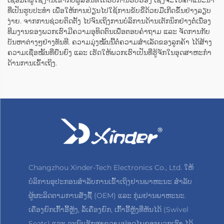
ເຊື່ອມຕໍ່ຜູ້ໃຊ້ງານເຂົ້າກັບຜູ້ສອນທີ່ໄດ້ຮັບການຮັບຮອງ ເຊິ່ງຈະໃຫ້ຄຳແນະນຳ
ທີ່ເປັນຮູບປະທຳ ເພື່ອໃຫ້ການປ່ຽນໄປໃຊ້ການຂັບຂີ່ດ້ວຍມືເກີດຂຶ້ນຢ່າງລຽບ
ງ່າຍ. ຈາກການຊ່ວຍຕິດຕັ້ງ ໄປຈົນເຖິງການບໍລິການດ້ານເຕັກນິກຢ່າງຕໍ່ເນື່ອງ
ທີມງານຂອງພວກເຮົາມີຄວາມອຸທິດຕົນເພື່ອຕອບຄຳຖາມ ແລະ ຈັດການກັບ
ບັນຫາຕ່າງໆຢ່າງທັນທີ. ຄວາມມຸ່ງໝັ້ນນີ້ຕໍ່ຄວາມສຳເລັດຂອງລູກຄ້າ ໄດ້ສ້າງ
ຄວາມເຊື່ອໝັ້ນທີ່ຍືນຍົງ ແລະ ເຮັດໃຫ້ພວກເຮົາເປັນທີ່ຮູ້ຈັກໃນອຸດສາຫະກຳ
ດ້ານການເຂົ້າເຖິງ.
Changzhou Xinder-Tech Electronics Co., Ltd. ໃຫ້
ບໍລິການອຸປະກອນສຳລັບການເຂົ້າເຖິງຢານພາຫະນະ ສຳລັບ
ຜູ້ຜະລິດຕາມການສັ່ງຊື້ (OEM) ແລະ ກຸ່ມຢານພາຫະນະ.
ເຄື່ອງຍົກເກົ້າອີ້ຫຼັງ, ລໍ້ເຄື່ອງຍົກ, ເກົ້າອີ້ຫຼັງທີ່ຫັນໄດ້ (Swivel
Seats) ແລະ ລະບົບຮັກສາຄວາມປອດໄພຂອງພວກເຮົາ ໄດ້