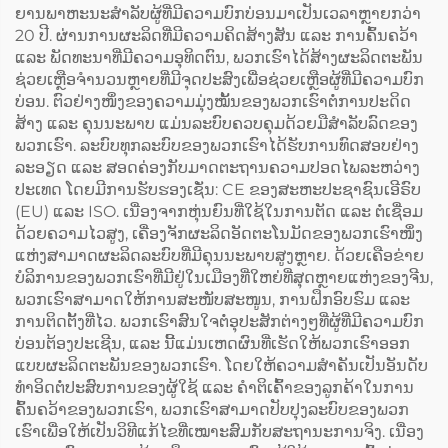
ຍານພາຫະນະສຳລັບຜູ້ທີ່ມີຄວາມບົກບ່ອນມາເປັນເວລາຫຼາຍກວ່າ
20 ປີ. ຜ່ານການຜະລິດທີ່ມີຄວາມຄິດສ້າງສັນ ແລະ ການຄົ້ນຄວ້າ
ແລະ ພັດທະນາທີ່ມີຄວາມອຸທິດຕົນ, ພວກເຮົາໄດ້ສ້າງຜະລິດຕະພັນ
ຊ່ວຍເຫຼືອຈຳນວນຫຼາຍທີ່ມີຈຸດປະສົງເພື່ອຊ່ວຍເຫຼືອຜູ້ທີ່ມີຄວາມບົກ
ບ່ອນ. ຕົວຢ່າງໜຶ່ງຂອງຄວາມມຸ່ງໝັ້ນຂອງພວກເຮົາຕໍ່ການປະດິດ
ສ້າງ ແລະ ຄຸນນະພາບ ແມ່ນລະບົບຄວບຄຸມດ້ວຍມືສຳລັບລົດຂອງ
ພວກເຮົາ. ລະບົບທຸກລະບົບຂອງພວກເຮົາໄດ້ຮັບການທົດສອບຢ່າງ
ລະອຽດ ແລະ ສອດຄ່ອງກັບມາດຕະຖານຄວາມປອດໄພລະຫວ່າງ
ປະເທດ ໂດຍມີການຮັບຮອງເຊັ່ນ: CE ຂອງສະຫະປະຊາຊົນເອີຣົບ
(EU) ແລະ ISO. ເນື່ອງຈາກຫຸ່ນຍົນທີ່ໃຊ້ໃນການຕັດ ແລະ ຕໍ່ເຊື່ອມ
ດ້ວຍຄວາມໄວສູງ, ເຄື່ອງຈັກຜະລິດອັດຕະໂນມັດຂອງພວກເຮົາໜຶ່ງ
ແຫ່ງສາມາດຜະລິດລະບົບທີ່ມີຄຸນນະພາບສູງຫຼາຍ. ດ້ວຍເຄືອຂ່າຍ
ບໍລິການຂອງພວກເຮົາທີ່ມີຢູ່ໃນເມືອງທີ່ໃຫຍ່ທີ່ສຸດຫຼາຍແຫ່ງຂອງຈີນ,
ພວກເຮົາສາມາດໃຫ້ການສະໜັບສະໜູນ, ການຝຶກອົບຮົມ ແລະ
ການຕິດຕັ້ງທີ່ໄວ. ພວກເຮົາສົນໃຈຕໍ່ອຸປະສັກຕ່າງໆທີ່ຜູ້ທີ່ມີຄວາມບົກ
ບ່ອນຕ້ອງປະເຊີນ, ແລະ ນີ້ແມ່ນເຫດຜົນທີ່ເຮັດໃຫ້ພວກເຮົາອອກ
ແບບຜະລິດຕະພັນຂອງພວກເຮົາ. ໂດຍໃຫ້ຄວາມສຳຄັນເປັນອັນດັບ
ທຳອິດຕໍ່ປະສົບການຂອງຜູ້ໃຊ້ ແລະ ຄຳຕິເຄົ້າຂອງລູກຄ້າໃນການ
ຄົ້ນຄວ້າຂອງພວກເຮົາ, ພວກເຮົາສາມາດປັບປຸງລະບົບຂອງພວກ
ເຮົາເພື່ອໃຫ້ເປັນວິທີແກ້ໄຂທີ່ເໝາະສົມກັບສະຖານະການຈິງ. ເນື່ອງ