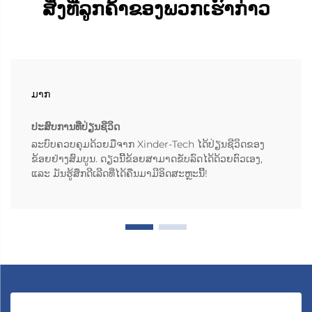
ສິ່ງທີ່ລູກຄ້າຂອງພວກເຮົາກ່າວ
ມາກ
ປະສົບການທີ່ປ່ຽນຊີວິດ
ລະບົບຄວບຄຸມດ້ວຍມືຈາກ Xinder-Tech ໄດ້ປ່ຽນຊີວິດຂອງ
ຂ້ອຍຢ່າງສົມບູນ. ດຽວນີ້ຂ້ອຍສາມາດຂັບລົດໄດ້ດ້ວຍຕົວເອງ,
ແລະ ມັນຮູ້ສຶກດີເລີດທີ່ໄດ້ຄືນມາມີອິດສະຫຼະນີ້!