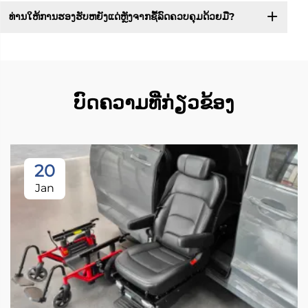
ທ່ານໃຫ້ການຮອງຮັບຫຍັງແດ່ຫຼັງຈາກຊື້ລົດຄວບຄຸມດ້ວຍມື?
ບົດຄວາມທີ່ກ່ຽວຂ້ອງ
20
Jan