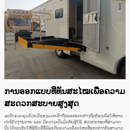
ການອອກແບບທີ່ທັນສະໄໝເພື່ອຄວາມ
ສະດວກສະບາຍສູງສຸດ
ລະບົບຄວບຄຸມດ້ວຍມືຂອງພວກເຮົາຖືກອອກແບບຢ່າງຖືກຕ້ອງເພື່ອໃຫ້ການ
ປະຕິບັດງ່າຍດາຍ ແລະ ມີຄວາມເປັນມິດກັບຜູ້ໃຊ້. ສ່ວນປະກອບທີ່ສາມາດ
ປັບໄດ້ຈະເຮັດໃຫ້ຜູ້ຂັບຂີ່ທີ່ມີລະດັບຄວາມເຄື່ອນໄຫວທີ່ແຕກຕ່າງກັນສາມາດ