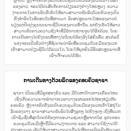
ຫຼາຍປີ. ຫຼັງຈາກຕິດຕັ້ງລະບົບຄວບຄຸມດ້ວຍມືຂອງພວກເຮົາໃນລົດ
ຂອງລາວ, ຈອນໄດ້ປະສົບກັບການປ່ຽນແປງຢ່າງໃຫຍ່ຫຼວງ. ຄວາມ
ງ່າຍດາຍໃນການຂັບຂີ່ເຮັດໃຫ້ລາວສາມາດຂັບລົດດ້ວຍຕົວເອງເປັນ
ຄັ້ງທຳອິດໃນທົດສະວັດທີ່ຜ່ານມາ. ອິດສະຫຼະພາບໃໝ່ຂອງລາວບໍ່
ພຽງແຕ່ປັບປຸງຄຸນນະພາບຊີວິດຂອງລາວເທົ່ານັ້ນ, ແຕ່ຍັງເຮັດໃຫ້ລາວ
ສາມາດຕິດຕາມຄວາມຊົງຈຳທີ່ມີຕໍ່ການຖ່າຍຮູບໄດ້ອີກດ້ວຍ, ໂດຍ
ການເດີນທາງໄປຍັງບ່ອນທີ່ຫ່າງໄກໂດຍບໍ່ຕ້ອງອີງໃສ່ຄົນອື່ນ. ສະຕ໋ອຣີ
ຂອງຈອນເປັນຕົວຢ່າງທີ່ຊັດເຈນວ່າລົດທີ່ຄວບຄຸມດ້ວຍມືຂອງພວກ
ເຮົາສາມາດປ່ຽນຊີວິດໄດ້ແນວໃດ, ໂດຍໃຫ້ບຸກຄົນມີອິດສະຫຼະພາບທີ່
ເຂົາເຈົ້າຄວນໄດ້ຮັບ.
ການເດີນທາງດ້ວຍລົດຂອງຄອບຄົວຊາຣາ
ຊາຣາ ເປັນແມ່ທີ່ມີລູກສອງຄົນ ແລະ ມີບັນຫາດ້ານການເຄື່ອນໄຫວ
ເຊິ່ງເກີດຄວາມຍາກລຳບາກເວລາວາງແຜນອອກໄປທ່ອງທ່ຽວກັບ
ຄອບຄົວ. ຫຼັງຈາກຕິດຕັ້ງລະບົບຄວບຄຸມດ້ວຍມືຂອງພວກເຮົາໃສ່ຢູ່ໃນ
ລົດຂອງນາງ ຊາຣາສາມາດຂັບລົດໄປສົ່ງລູກໆ ໄປຍັງຈຸດໆ ເຖິງທີ່ພວກ
ເຂົາຊົມຊື່ນທີ່ສຸດໂດຍບໍ່ຕ້ອງການຄວາມຊ່ວຍເຫຼືອຈາກໃຜ. ອຸປະກອນ
ຄວບຄຸມດ້ວຍມືເຫຼົ່ານີ້ມີຄວາມງ່າຍດາຍ ແລະ ສາມາດໃຊ້ງານໄດ້
ຢ່າງສະດວກ ເຮັດໃຫ້ນາງສາມາດມຸ່ງເນັ້ນໄປທີ່ການເພີດເພີນກັບເວລາ