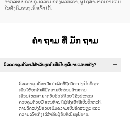
ຈາກລະບົບຄວບຄຸມດ້ວຍມືຂອງພວກເຮົາ, ຜູ້ໃຊ້ສາມາດເຂົ້າຮ່ວມ
ໃນສັງຄົມຂອງເຂົາເຈົ້າໄດ້.
ຄໍາ ຖາມ ທີ່ ມັກ ຖາມ
ລົດຄວບຄຸມດ້ວຍມືສຳລັບບຸກຄົນທີ່ເປັນທຸພິບາບແມ່ນຫຍັງ?
ລົດຄວບຄຸມດ້ວຍມືແມ່ນລົດທີ່ຖືກດັດແປງເປັນພິເສດ
ເພື່ອໃຫ້ບຸກຄົນທີ່ມີຄວາມບົກບ່ອນດ້ານການ
ເຄື່ອນໄຫວສາມາດຂັບລົດໄດ້ໂດຍໃຊ້ອຸປະກອນ
ຄວບຄຸມດ້ວຍມື ແທນທີ່ຈະໃຊ້ເທິງເທົ້າທີ່ເປັນປົກກະຕິ.
ການດັດແປງນີ້ຊ່ວຍເພີ່ມຄວາມເປັນອິດສະຫຼະ ແລະ
ຄວາມເຂົ້າເຖິງໄດ້ສຳລັບຜູ້ຂັບທີ່ເປັນທຸພິບາບ.