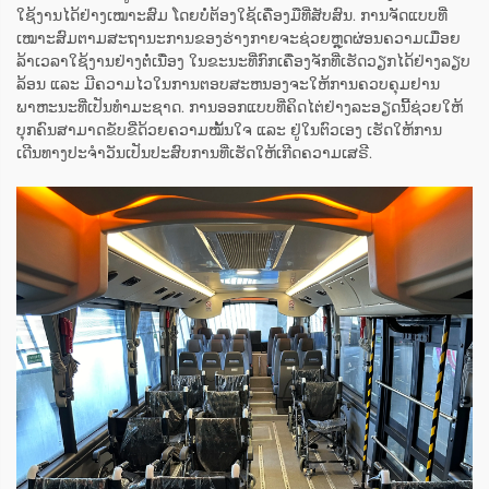
ໃຊ້ງານໄດ້ຢ່າງເໝາະສົມ ໂດຍບໍ່ຕ້ອງໃຊ້ເຄື່ອງມືທີ່ສັບສົນ. ການຈັດແບບທີ່
ເໝາະສົມຕາມສະຖານະການຂອງຮ່າງກາຍຈະຊ່ວຍຫຼຸດຜ່ອນຄວາມເມື່ອຍ
ລ້າເວລາໃຊ້ງານຢ່າງຕໍ່ເນື່ອງ ໃນຂະນະທີ່ກົກເຄື່ອງຈັກທີ່ເຮັດວຽກໄດ້ຢ່າງລຽບ
ລ້ອນ ແລະ ມີຄວາມໄວໃນການຕອບສະຫນອງຈະໃຫ້ການຄວບຄຸມຢານ
ພາຫະນະທີ່ເປັນທຳມະຊາດ. ການອອກແບບທີ່ຄິດໄຕ່ຢ່າງລະອຽດນີ້ຊ່ວຍໃຫ້
ບຸກຄົນສາມາດຂັບຂີ່ດ້ວຍຄວາມໝັ້ນໃຈ ແລະ ຢູ່ໃນຕົວເອງ ເຮັດໃຫ້ການ
ເດີນທາງປະຈຳວັນເປັນປະສົບການທີ່ເຮັດໃຫ້ເກີດຄວາມເສຣີ.