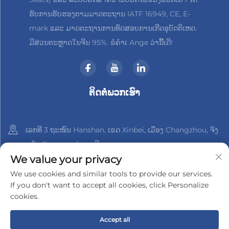
ຮັບການຮັບຮອງຕາມມາດຕະຖານ IATF 16949, CE, E-
mark ແລະ ມາດຕະຖານການທົດສອບການເກີດອຸບັດຕິເຫດ.
ມີສ່ວນຕະຫຼາດໃນຈີນ 95%. ຂໍຄຳເ Ange ວ່ານີ້ເດີ!
ຕິດຕໍ່ພວກເຮົາ
ເລກທີ 3 ຖະໜົນ Hanshan, ເຂດ Xinbei, ເມືອງ Changzhou, ຈັງ
ຫວັດ Jiangsu, ປະເທດຈີນ
We value your privacy
+86-18961288218
We use cookies and similar tools to provide our services.
If you don't want to accept all cookies, click Personalize
[email protected]
cookies.
Accept all
ລິขະສິດ © 2025 າງຊູ Xinder-Tech Electronics Co., Ltd.
ນະໂຍບາຍ