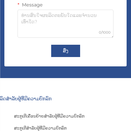
Message
0/1000
ສົ່ງ
ລົດສຳລັບຜູ້ທີ່ມີຄວາມບົກລົກ
ສະກູເຕີເຄື່ອນຍ້າຍສຳລັບຜູ້ທີ່ມີຄວາມບົກລົກ
ສະກູເຕີສຳລັບຜູ້ທີ່ມີຄວາມບົກລົກ