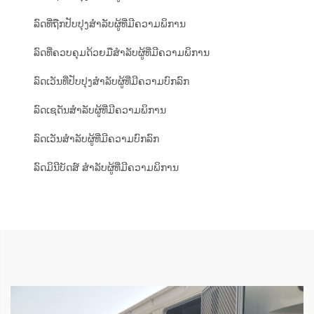
ລົດທີ່ຖືກປັບປຸງສຳລັບຜູ້ທີ່ມີຄວາມພິການ
ລົດທີ່ຄວບຄຸມດ້ວຍມືສຳລັບຜູ້ທີ່ມີຄວາມພິການ
ລົດເວັນທີ່ປັບປຸງສຳລັບຜູ້ທີ່ມີຄວາມບົກລົກ
ລົດເຊດັນສຳລັບຜູ້ທີ່ມີຄວາມພິການ
ລົດເວັນສຳລັບຜູ້ທີ່ມີຄວາມບົກລົກ
ລົດມິນີບັດສ໌ ສຳລັບຜູ້ທີ່ມີຄວາມພິການ