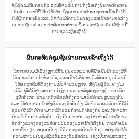
ທີ່ໃຊ້ຮ່ວມກັບຄອບຄົວ ແທນທີ່ຈະເປັນການກັງວົນເຖິງບັນຫາດ້ານການ
ຂົນສົ່ງ. ກໍລະນີນີ້ເນັ້ນໃຫ້ເຫັນເຖິງຄວາມສຳຄັນຂອງການເຂົ້າເຖິງໄດ້
ໃນຊີວິດຄອບຄົວ ແລະ ວິທີທີ່ຜະລິດຕະພັນຂອງພວກເຮົາສາມາດສ້າງ
ຄວາມເຊື່ອມຕໍ່ ແລະ ປະສົບການຕ່າງໆ ທີ່ອາດຈະຖືກຈຳກັດໄວ້ຖ້າບໍ່ມີ
ການຊ່ວຍເຫຼືອເຫຼົ່ານີ້.
ຜົນກະທົບຕໍ່ຊຸມຊົນຜ່ານການເຂົ້າເຖິງໄດ້
ໃນການຮ່ວມມືເລື້ອງຫຼາດນີ້ກັບກຸ່ມສະຫະພາບທີ່ສົ່ງເສີມສິດຂອງຜູ້ທີ່
ມີຄວາມພິການໃນທ້ອງຖິ່ນ, ພວກເຮົາໄດ້ຈັດຫາລົດທີ່ຄວບຄຸມດ້ວຍມື
ໃຫ້ແກ່ບຸກຄົນທີ່ຕ້ອງການເປັນຈຳນວນຫຼາຍ. ໜຶ່ງໃນຜູ້ຮັບ, ນາງໄມ
ເຄີລ໌, ຜູ້ທີ່ໄດ້ສູນເສຍການໃຊ້ງານຂອງຂາທັງສອງຂ້າງຫຼັງຈາກເກີດ
ອຸບັດຕິເຫດ, ສາມາດກັບຄືນໄປເຖິງຄວາມເປັນອິດສະຫຼະຂອງຕົນ
ແລະ ມີສ່ວນຮ່ວມໃນສັງຄົມຂອງຕົນອີກຄັ້ງ. ລົດທີ່ຄວບຄຸມດ້ວຍມືນີ້ໄດ້
ຊ່ວຍໃຫ້ເຂົາເຈົ້າສາມາດເຂົ້າຮ່ວມກິດຈະກຳທ້ອງຖິ່ນ ແລະ ກິດຈະກຳ
ອື່ນໆທີ່ເປັນການອຸທິດຕົນ, ເຊິ່ງເປັນການສະແດງໃຫ້ເຫັນເຖິງປະໂຫຍດ
ທີ່ກວ້າງຂວາງຂອງຜະລິດຕະພັນຂອງພວກເຮົາຕໍ່ສັງຄົມ. ການດຳເນີນ
ການນີ້ບໍ່ພຽງແຕ່ຊ່ວຍປັບປຸງຊີວິດຂອງບຸກຄົນເທົ່ານັ້ນ, ແຕ່ຍັງເຮັດໃຫ້
ຄວາມສຳພັນໃນຊຸມຊົນເຂັ້ມແຂງຂຶ້ນອີກດ້ວຍ, ເຊິ່ງເປັນການສະແດງ