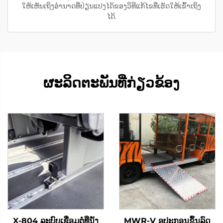
ໃຫ້ເຫັນເຖິງອຳນາດທີ່ປ່ຽນແປງໄດ້ຂອງວິທີແກ້ໄຂທີ່ເຮັດໃຫ້ເຂົ້າເຖິງ
ໄດ້.
ຜະລິດຕະພັນທີ່ກ່ຽວຂ້ອງ
X-804 ລະບົບເຊື່ອມຕໍ່ທີ່ນັ່ງ
MWR-V ອຸປະກອນຂຶ້ນລົດ