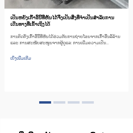
ເປັນຫຍັງເກົ້າອີ້ນີ້ທີ່ຫັນໄດ້ຈຶ່ງເປັນສິ່ງທີ່ຈຳເປັນສຳລັບການ
ເດີນທາງທີ່ເຂົ້າເຖິງໄດ້
ການຕິດຕັ້ງເກົ້າອີ້ນີ້ທີ່ຫັນໄດ້ຮ່ວມກັບການຖ່າຍໂອນຈາກເກົ້າອີ້ນລໍ້ລ້ານ
ແລະ ການສະໜັບສະໜູນຈາກຜູ້ດູແລ: ການເພີ່ມຄວາມເປັນ
ອິດສະຫຼະ. ຄຳເຫັນຈາກການສຳຫຼວດດ້ານຄວາມເคลື່ອນໄຫວແລະ
ການດູແລແບບຊາດີໃນປີ 2023. ເກົ້າອີ້ນີ້ທີ່ຫັນໄດ້ຊ່ວຍໃຫ້ຜູ້ຄົນໄດ້ຮັບ
ເບິ່ງເພີ່ມເຕີມ
ຄວາມເປັນອິດສະຫຼະຫຼາຍຂຶ້ນເວລາຖ່າຍໂອນຈາກເກົ້າອີ້ນລໍ້ລ້ານ...