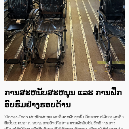
ການສະຫນັບສະຫນູນ ແລະ ການຝຶກ
ອົບຮົມຢ່າງຮອບດ້ານ
Xinder-Tech ສະໜັບສະໜູນຜະລິດຕະພັນທຸກຊິ້ນດ້ວຍການບໍລິການລູກຄ້າ
ທີ່ເປັນເອກະລາດ. ຂອງພວກເຮົາເຄືອຂ່າຍການຝຶກອົບຮົມທີ່ກວ້າງຂວາງ